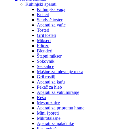
Kuhinjski aparati
Kuhinjska vaga
Ketleri
Sendvič toster
Aparati za vafle
Tosteri
Gril tosteri
Mikseri
Friteze
Blenderi
Štapni mikser
Sokovnik
Seckalice
Mašine za mlevenje mesa
Gril rostilj
Aparati za kafu
Pekač za hleb
Aparati za vakumiranje
Rešo
Mesoreznice
Aparati za pripremu hrane
Mini šporeti
Mikrotalasne
Aparati za palačinke
Pica pekači