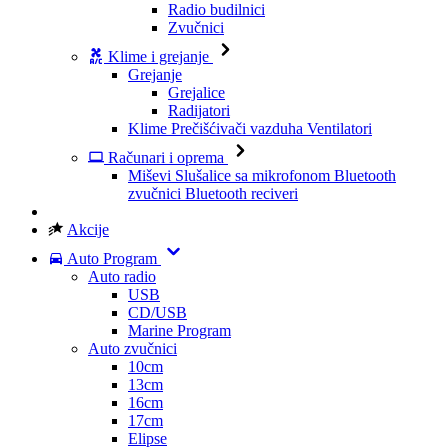
Radio budilnici
Zvučnici
Klime i grejanje
Grejanje
Grejalice
Radijatori
Klime
Prečišćivači vazduha
Ventilatori
Računari i oprema
Miševi
Slušalice sa mikrofonom
Bluetooth
zvučnici
Bluetooth reciveri
Akcije
Auto Program
Auto radio
USB
CD/USB
Marine Program
Auto zvučnici
10cm
13cm
16cm
17cm
Elipse