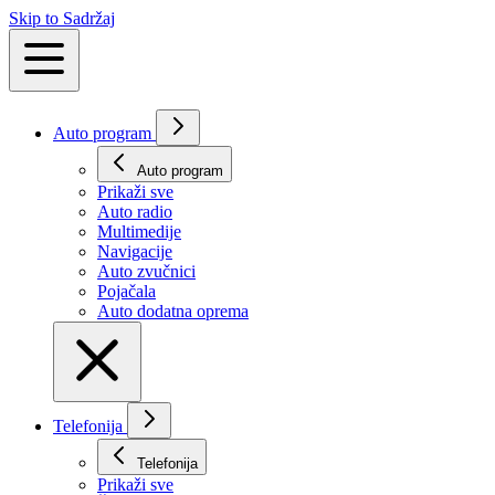
Skip to Sadržaj
Auto program
Auto program
Prikaži svе
Auto radio
Multimedije
Navigacije
Auto zvučnici
Pojačala
Auto dodatna oprema
Telefonija
Telefonija
Prikaži svе