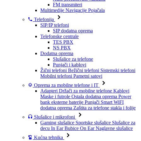
FM transmiteri
Multimedije
Navigacije
Pojačala
Telefonija
SIP/IP telefoni
SIP dodatna oprema
Telefonske centrale
TES PBX
NS PBX
Dodatna oprema
Slušalice za telefone
Punjači i kablovi
Žični telefoni
Bežični telefoni
Sistemski telefoni
Mobilni telefoni
Pametni satovi
Oprema za mobilne telefone i IT
Adapteri
Držači za mobilne telefone
Kablovi
Maske i futrole
Ostala dodatna oprema
Power
bank eksterne baterije
Punjači
Smart WiFI
dodatna oprema
Zaštita za telefone stakla i folije
Slušalice i mikrofoni
Gaming slušalice
Sportske slušalice
Slušalice za
decu
In Ear Bubice
On Ear Naglavne slušalice
Kućna tehnika