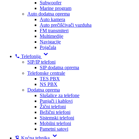
Subwoofer
Marine program
Auto dodatna oprema
Auto kamera
Auto prečišćivači vazduha
FM transmiteri
Multimedije
Navigacije
Pojačala
Telefonija
SIP/IP telefoni
SIP dodatna oprema
Telefonske centrale
TES PBX
NS PBX
Dodatna oprema
Slušalice za telefone
Punjači i kablovi
Žični telefoni
Bežični telefoni
Sistemski telefoni
Mobilni telefoni
Pametni satovi
Kućna tehnika