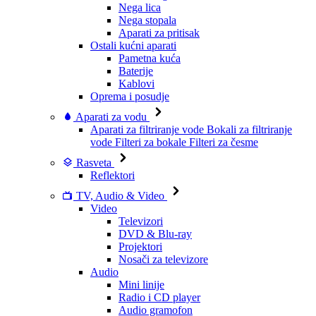
Nega lica
Nega stopala
Aparati za pritisak
Ostali kućni aparati
Pametna kuća
Baterije
Kablovi
Oprema i posudje
Aparati za vodu
Aparati za filtriranje vode
Bokali za filtriranje
vode
Filteri za bokale
Filteri za česme
Rasveta
Reflektori
TV, Audio & Video
Video
Televizori
DVD & Blu-ray
Projektori
Nosači za televizore
Audio
Mini linije
Radio i CD player
Audio gramofon