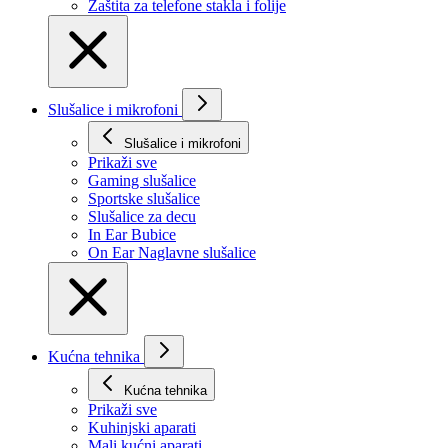
Zaštita za telefone stakla i folije
Slušalice i mikrofoni
Slušalice i mikrofoni
Prikaži svе
Gaming slušalice
Sportske slušalice
Slušalice za decu
In Ear Bubice
On Ear Naglavne slušalice
Kućna tehnika
Kućna tehnika
Prikaži svе
Kuhinjski aparati
Mali kućni aparati