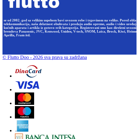
se od 2002. god sa velikim uspehom bavi uvozom robe i trgovinom na veliko. Pored oblast
telekomunikacija, naša delatnost obuhvata i prodaju audio opreme, audio i video uređaja,
kućnih aparata i artikla iz gotovo svih kategorija. Registrovani smo kao direktni uvoznici
brendova Panasonic, JVC, Kenwood, Uniden, V-tech, SNOM, Laica, Brock, Kiwi, Heinner
Aprilla, Fram itd.
© Flutto Doo
- 2026 sva prava su zadržana