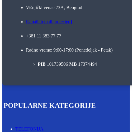
Višnjički venac 73A, Beograd
E-mail:
[email protected]
+381 11 383 77 77
Radno vreme: 9:00-17:00 (Ponedeljak - Petak)
PIB
101739506
MB
17374494
POPULARNE KATEGORIJE
TELEFONIJA