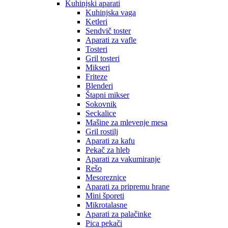
Kuhinjski aparati
Kuhinjska vaga
Ketleri
Sendvič toster
Aparati za vafle
Tosteri
Gril tosteri
Mikseri
Friteze
Blenderi
Štapni mikser
Sokovnik
Seckalice
Mašine za mlevenje mesa
Gril rostilj
Aparati za kafu
Pekač za hleb
Aparati za vakumiranje
Rešo
Mesoreznice
Aparati za pripremu hrane
Mini šporeti
Mikrotalasne
Aparati za palačinke
Pica pekači