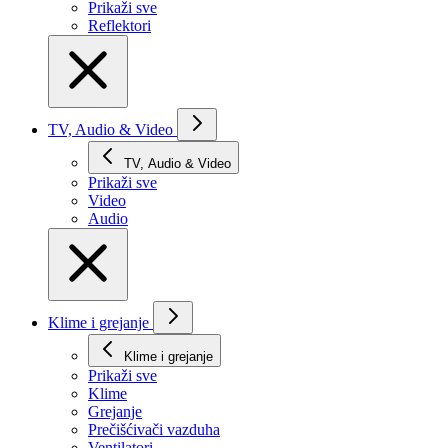
Prikaži svе
Reflektori
TV, Audio & Video
TV, Audio & Video
Prikaži svе
Video
Audio
Klime i grejanje
Klime i grejanje
Prikaži svе
Klime
Grejanje
Prečišćivači vazduha
Ventilatori