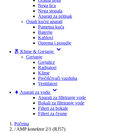
Oralna nega
Nega lica
Nega stopala
Aparati za pritisak
Ostali kućni aparati
Pametna kuća
Baterije
Kablovi
Oprema i posudje
Klime & Grejanje
Grejanje
Grejalice
Radijatori
Klime
Prečišćivači vazduha
Ventilatori
Aparati za vodu
Aparati za filtriranje vode
Bokali za filtriranje vode
Filteri za bokale
Filteri za česme
Početna
/
AMP konektor 2/1 (RJ57)