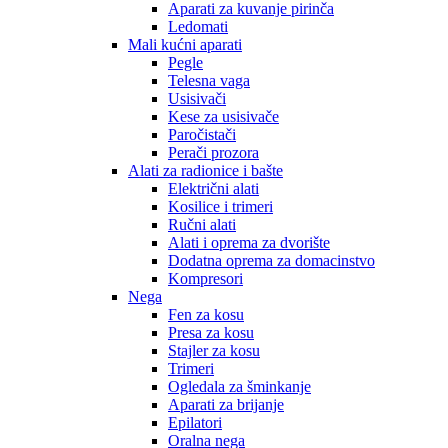
Aparati za kuvanje pirinča
Ledomati
Mali kućni aparati
Pegle
Telesna vaga
Usisivači
Kese za usisivače
Paročistači
Perači prozora
Alati za radionice i bašte
Električni alati
Kosilice i trimeri
Ručni alati
Alati i oprema za dvorište
Dodatna oprema za domacinstvo
Kompresori
Nega
Fen za kosu
Presa za kosu
Stajler za kosu
Trimeri
Ogledala za šminkanje
Aparati za brijanje
Epilatori
Oralna nega