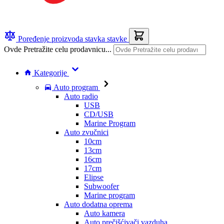
Poređenje proizvoda
stavka
stavke
Ovde Pretražite celu prodavnicu...
Kategorije
Auto program
Auto radio
USB
CD/USB
Marine Program
Auto zvučnici
10cm
13cm
16cm
17cm
Elipse
Subwoofer
Marine program
Auto dodatna oprema
Auto kamera
Auto prečišćivači vazduha