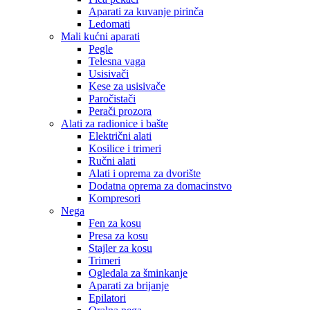
Aparati za kuvanje pirinča
Ledomati
Mali kućni aparati
Pegle
Telesna vaga
Usisivači
Kese za usisivače
Paročistači
Perači prozora
Alati za radionice i bašte
Električni alati
Kosilice i trimeri
Ručni alati
Alati i oprema za dvorište
Dodatna oprema za domacinstvo
Kompresori
Nega
Fen za kosu
Presa za kosu
Stajler za kosu
Trimeri
Ogledala za šminkanje
Aparati za brijanje
Epilatori