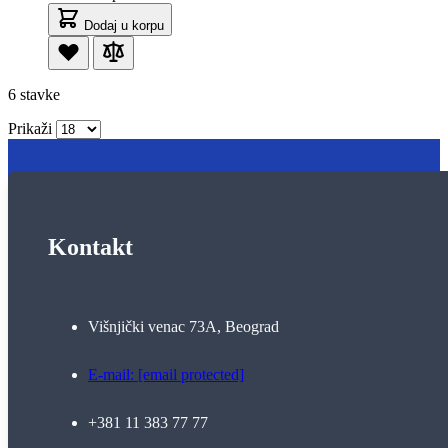
Dodaj u korpu
6
stavke
Prikaži
Kontakt
Višnjički venac 73A, Beograd
E-mail:
[email protected]
+381 11 383 77 77