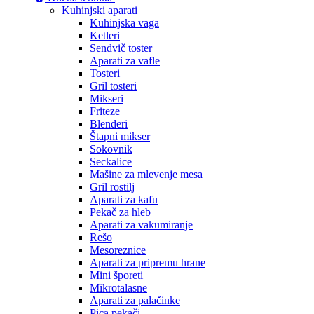
Kuhinjski aparati
Kuhinjska vaga
Ketleri
Sendvič toster
Aparati za vafle
Tosteri
Gril tosteri
Mikseri
Friteze
Blenderi
Štapni mikser
Sokovnik
Seckalice
Mašine za mlevenje mesa
Gril rostilj
Aparati za kafu
Pekač za hleb
Aparati za vakumiranje
Rešo
Mesoreznice
Aparati za pripremu hrane
Mini šporeti
Mikrotalasne
Aparati za palačinke
Pica pekači