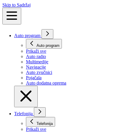
Skip to Sadržaj
Auto program
Auto program
Prikaži svе
Auto radio
Multimedije
Navigacije
Auto zvučnici
Pojačala
Auto dodatna oprema
Telefonija
Telefonija
Prikaži svе