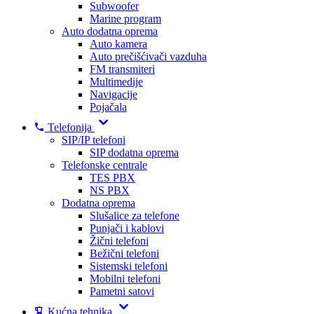
Subwoofer
Marine program
Auto dodatna oprema
Auto kamera
Auto prečišćivači vazduha
FM transmiteri
Multimedije
Navigacije
Pojačala
Telefonija
SIP/IP telefoni
SIP dodatna oprema
Telefonske centrale
TES PBX
NS PBX
Dodatna oprema
Slušalice za telefone
Punjači i kablovi
Žični telefoni
Bežični telefoni
Sistemski telefoni
Mobilni telefoni
Pametni satovi
Kućna tehnika