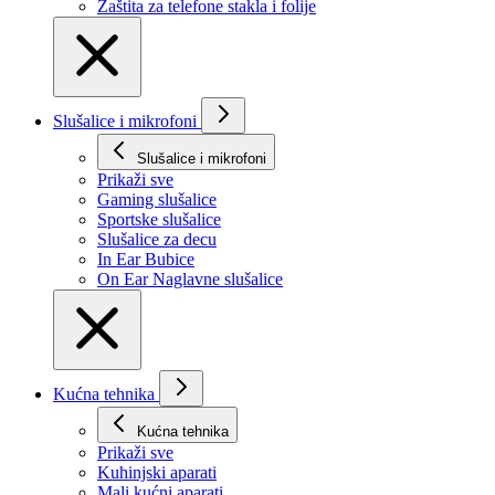
Zaštita za telefone stakla i folije
Slušalice i mikrofoni
Slušalice i mikrofoni
Prikaži svе
Gaming slušalice
Sportske slušalice
Slušalice za decu
In Ear Bubice
On Ear Naglavne slušalice
Kućna tehnika
Kućna tehnika
Prikaži svе
Kuhinjski aparati
Mali kućni aparati