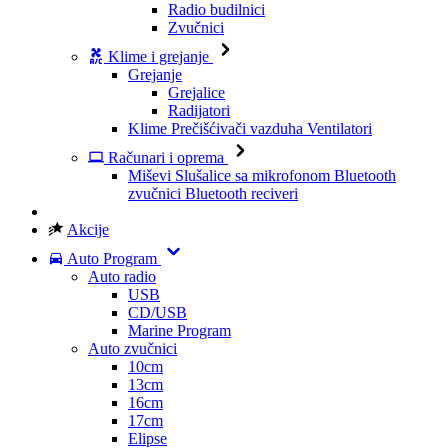
Radio budilnici
Zvučnici
Klime i grejanje
Grejanje
Grejalice
Radijatori
Klime
Prečišćivači vazduha
Ventilatori
Računari i oprema
Miševi
Slušalice sa mikrofonom
Bluetooth
zvučnici
Bluetooth reciveri
Akcije
Auto Program
Auto radio
USB
CD/USB
Marine Program
Auto zvučnici
10cm
13cm
16cm
17cm
Elipse