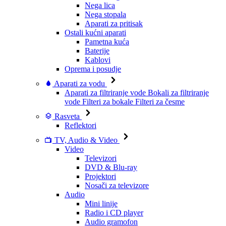
Nega lica
Nega stopala
Aparati za pritisak
Ostali kućni aparati
Pametna kuća
Baterije
Kablovi
Oprema i posudje
Aparati za vodu
Aparati za filtriranje vode
Bokali za filtriranje
vode
Filteri za bokale
Filteri za česme
Rasveta
Reflektori
TV, Audio & Video
Video
Televizori
DVD & Blu-ray
Projektori
Nosači za televizore
Audio
Mini linije
Radio i CD player
Audio gramofon