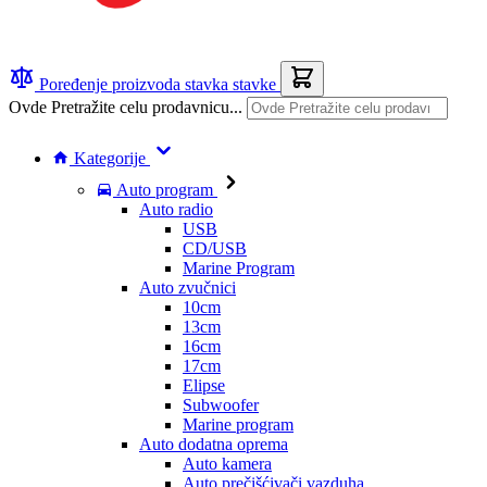
Poređenje proizvoda
stavka
stavke
Ovde Pretražite celu prodavnicu...
Kategorije
Auto program
Auto radio
USB
CD/USB
Marine Program
Auto zvučnici
10cm
13cm
16cm
17cm
Elipse
Subwoofer
Marine program
Auto dodatna oprema
Auto kamera
Auto prečišćivači vazduha