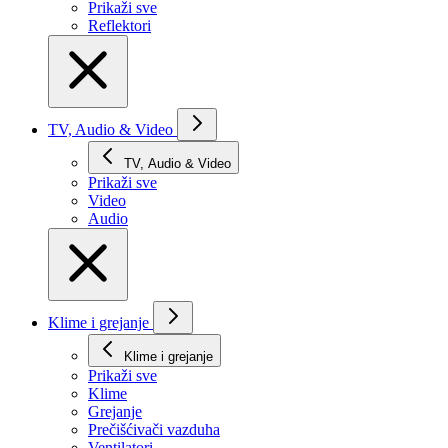
Prikaži svе
Reflektori
TV, Audio & Video
TV, Audio & Video
Prikaži svе
Video
Audio
Klime i grejanje
Klime i grejanje
Prikaži svе
Klime
Grejanje
Prečišćivači vazduha
Ventilatori