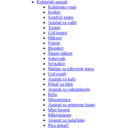
Kuhinjski aparati
Kuhinjska vaga
Ketleri
Sendvič toster
Aparati za vafle
Tosteri
Gril tosteri
Mikseri
Friteze
Blenderi
Štapni mikser
Sokovnik
Seckalice
Mašine za mlevenje mesa
Gril rostilj
Aparati za kafu
Pekač za hleb
Aparati za vakumiranje
Rešo
Mesoreznice
Aparati za pripremu hrane
Mini šporeti
Mikrotalasne
Aparati za palačinke
Pica pekači