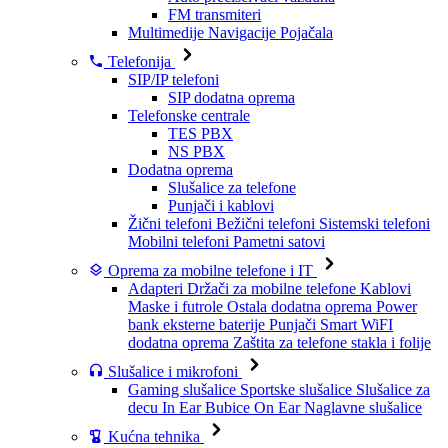
FM transmiteri
Multimedije
Navigacije
Pojačala
Telefonija
SIP/IP telefoni
SIP dodatna oprema
Telefonske centrale
TES PBX
NS PBX
Dodatna oprema
Slušalice za telefone
Punjači i kablovi
Žični telefoni
Bežični telefoni
Sistemski telefoni
Mobilni telefoni
Pametni satovi
Oprema za mobilne telefone i IT
Adapteri
Držači za mobilne telefone
Kablovi
Maske i futrole
Ostala dodatna oprema
Power
bank eksterne baterije
Punjači
Smart WiFI
dodatna oprema
Zaštita za telefone stakla i folije
Slušalice i mikrofoni
Gaming slušalice
Sportske slušalice
Slušalice za
decu
In Ear Bubice
On Ear Naglavne slušalice
Kućna tehnika