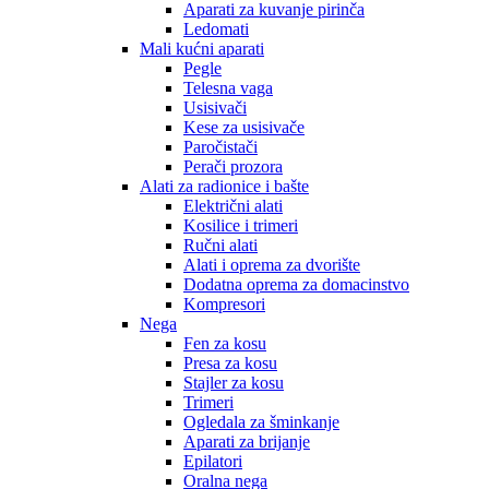
Aparati za kuvanje pirinča
Ledomati
Mali kućni aparati
Pegle
Telesna vaga
Usisivači
Kese za usisivače
Paročistači
Perači prozora
Alati za radionice i bašte
Električni alati
Kosilice i trimeri
Ručni alati
Alati i oprema za dvorište
Dodatna oprema za domacinstvo
Kompresori
Nega
Fen za kosu
Presa za kosu
Stajler za kosu
Trimeri
Ogledala za šminkanje
Aparati za brijanje
Epilatori
Oralna nega