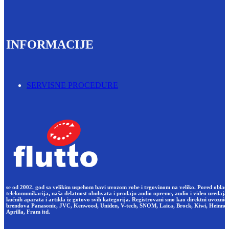
INFORMACIJE
SERVISNE PROCEDURE
se od 2002. god sa velikim uspehom bavi uvozom robe i trgovinom na veliko. Pored oblast
telekomunikacija, naša delatnost obuhvata i prodaju audio opreme, audio i video uređaja,
kućnih aparata i artikla iz gotovo svih kategorija. Registrovani smo kao direktni uvoznici
brendova Panasonic, JVC, Kenwood, Uniden, V-tech, SNOM, Laica, Brock, Kiwi, Heinner
Aprilla, Fram itd.