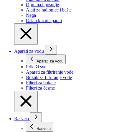
Oprema i posudje
Alati za radionice i bašte
Nega
Ostali kućni aparati
Aparati za vodu
Aparati za vodu
Prikaži svе
Aparati za filtriranje vode
Bokali za filtriranje vode
Filteri za bokale
Filteri za česme
Rasveta
Rasveta