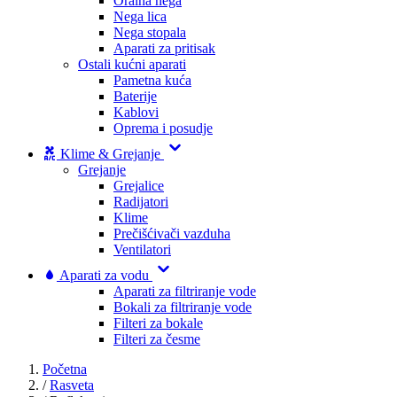
Oralna nega
Nega lica
Nega stopala
Aparati za pritisak
Ostali kućni aparati
Pametna kuća
Baterije
Kablovi
Oprema i posudje
Klime & Grejanje
Grejanje
Grejalice
Radijatori
Klime
Prečišćivači vazduha
Ventilatori
Aparati za vodu
Aparati za filtriranje vode
Bokali za filtriranje vode
Filteri za bokale
Filteri za česme
Početna
/
Rasveta