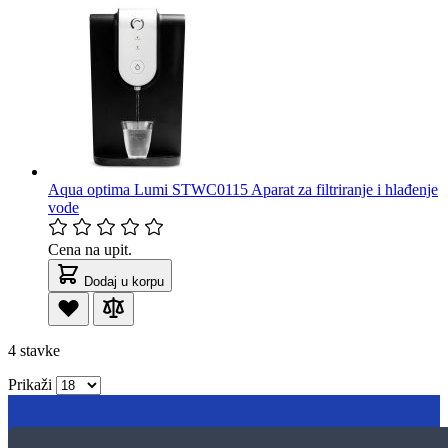
Aqua optima Lumi STWC0115 Aparat za filtriranje i hlađenje
vode
Cena na upit.
Dodaj u korpu
4
stavke
Prikaži