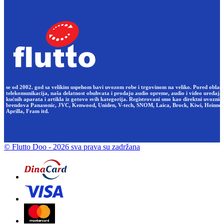
se od 2002. god sa velikim uspehom bavi uvozom robe i trgovinom na veliko. Pored oblast
telekomunikacija, naša delatnost obuhvata i prodaju audio opreme, audio i video uređaja,
kućnih aparata i artikla iz gotovo svih kategorija. Registrovani smo kao direktni uvoznici
brendova Panasonic, JVC, Kenwood, Uniden, V-tech, SNOM, Laica, Brock, Kiwi, Heinner
Aprilla, Fram itd.
© Flutto Doo
- 2026 sva prava su zadržana