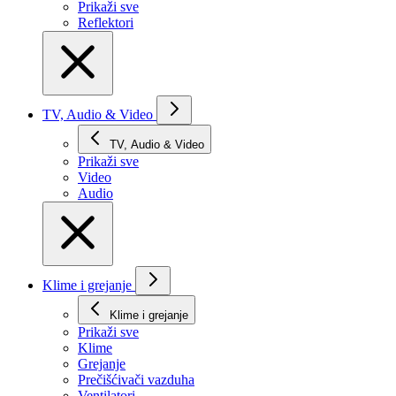
Prikaži svе
Reflektori
TV, Audio & Video
TV, Audio & Video
Prikaži svе
Video
Audio
Klime i grejanje
Klime i grejanje
Prikaži svе
Klime
Grejanje
Prečišćivači vazduha
Ventilatori