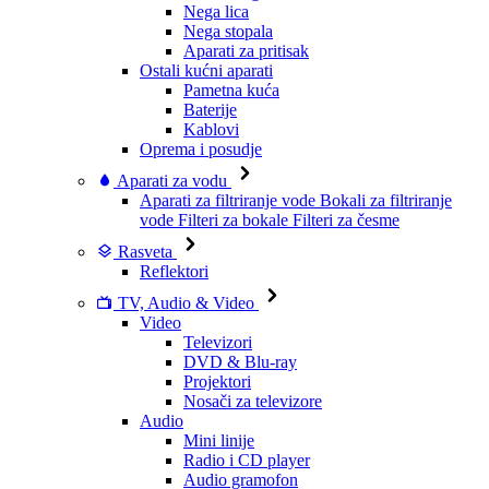
Nega lica
Nega stopala
Aparati za pritisak
Ostali kućni aparati
Pametna kuća
Baterije
Kablovi
Oprema i posudje
Aparati za vodu
Aparati za filtriranje vode
Bokali za filtriranje
vode
Filteri za bokale
Filteri za česme
Rasveta
Reflektori
TV, Audio & Video
Video
Televizori
DVD & Blu-ray
Projektori
Nosači za televizore
Audio
Mini linije
Radio i CD player
Audio gramofon