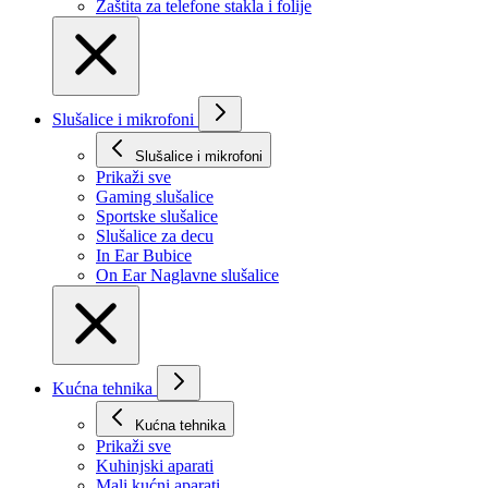
Zaštita za telefone stakla i folije
Slušalice i mikrofoni
Slušalice i mikrofoni
Prikaži svе
Gaming slušalice
Sportske slušalice
Slušalice za decu
In Ear Bubice
On Ear Naglavne slušalice
Kućna tehnika
Kućna tehnika
Prikaži svе
Kuhinjski aparati
Mali kućni aparati