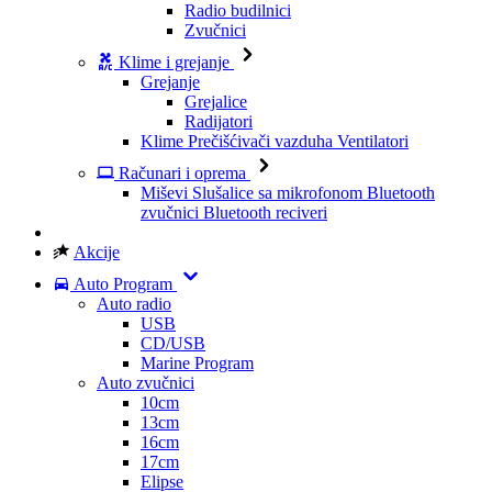
Radio budilnici
Zvučnici
Klime i grejanje
Grejanje
Grejalice
Radijatori
Klime
Prečišćivači vazduha
Ventilatori
Računari i oprema
Miševi
Slušalice sa mikrofonom
Bluetooth
zvučnici
Bluetooth reciveri
Akcije
Auto Program
Auto radio
USB
CD/USB
Marine Program
Auto zvučnici
10cm
13cm
16cm
17cm
Elipse