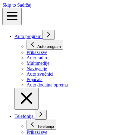
Skip to Sadržaj
Auto program
Auto program
Prikaži svе
Auto radio
Multimedije
Navigacije
Auto zvučnici
Pojačala
Auto dodatna oprema
Telefonija
Telefonija
Prikaži svе