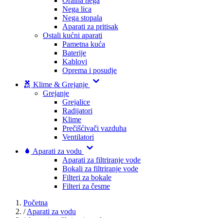
Oralna nega
Nega lica
Nega stopala
Aparati za pritisak
Ostali kućni aparati
Pametna kuća
Baterije
Kablovi
Oprema i posudje
Klime & Grejanje
Grejanje
Grejalice
Radijatori
Klime
Prečišćivači vazduha
Ventilatori
Aparati za vodu
Aparati za filtriranje vode
Bokali za filtriranje vode
Filteri za bokale
Filteri za česme
Početna
/
Aparati za vodu