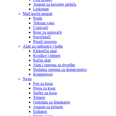
Aparati za kuvanje pirinča
Ledomati
Mali kućni aparati
Pegle
Telesna vaga
Usisivači
Kese za usisivače
Paročistači
Perači prozora
Alati za radionice i bašte
Električni alati
Kosilice i trimeri
Ručni alati
Alati i oprema za dvorište
Dodatna oprema za domacinstvo
Kompresori
Nega
Fen za kosu
Presa za kosu
Stajler za kosu
Trimeri
Ogledala za šminkanje
Aparati za brijanje
Epilatori