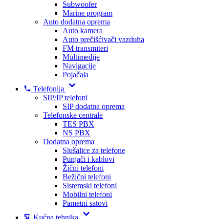
Subwoofer
Marine program
Auto dodatna oprema
Auto kamera
Auto prečišćivači vazduha
FM transmiteri
Multimedije
Navigacije
Pojačala
Telefonija
SIP/IP telefoni
SIP dodatna oprema
Telefonske centrale
TES PBX
NS PBX
Dodatna oprema
Slušalice za telefone
Punjači i kablovi
Žični telefoni
Bežični telefoni
Sistemski telefoni
Mobilni telefoni
Pametni satovi
Kućna tehnika