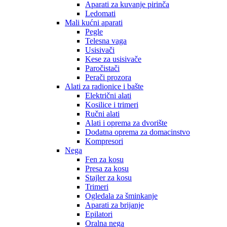
Aparati za kuvanje pirinča
Ledomati
Mali kućni aparati
Pegle
Telesna vaga
Usisivači
Kese za usisivače
Paročistači
Perači prozora
Alati za radionice i bašte
Električni alati
Kosilice i trimeri
Ručni alati
Alati i oprema za dvorište
Dodatna oprema za domacinstvo
Kompresori
Nega
Fen za kosu
Presa za kosu
Stajler za kosu
Trimeri
Ogledala za šminkanje
Aparati za brijanje
Epilatori
Oralna nega