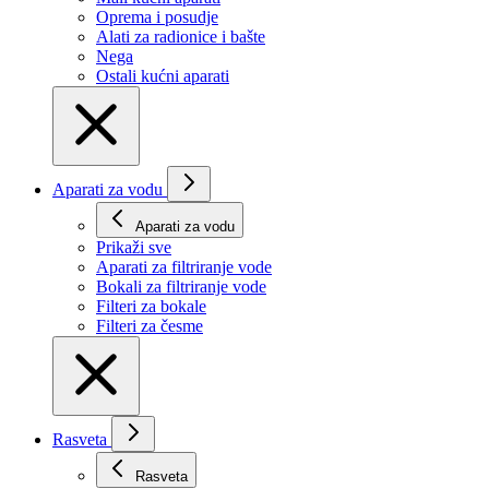
Oprema i posudje
Alati za radionice i bašte
Nega
Ostali kućni aparati
Aparati za vodu
Aparati za vodu
Prikaži svе
Aparati za filtriranje vode
Bokali za filtriranje vode
Filteri za bokale
Filteri za česme
Rasveta
Rasveta