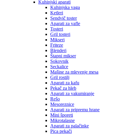
Kuhinjski aparati
Kuhinjska vaga
Ketleri
Sendvič toster
Aparati za vafle
Tosteri
Gril tosteri
Mikseri
Friteze
Blenderi
Štapni mikser
Sokovnik
Seckalice
Mašine za mlevenje mesa
Gril rostilj
Aparati za kafu
Pekač za hleb
Aparati za vakumiranje
Rešo
Mesoreznice
Aparati za pripremu hrane
Mini šporeti
Mikrotalasne
Aparati za palačinke
Pica pekači