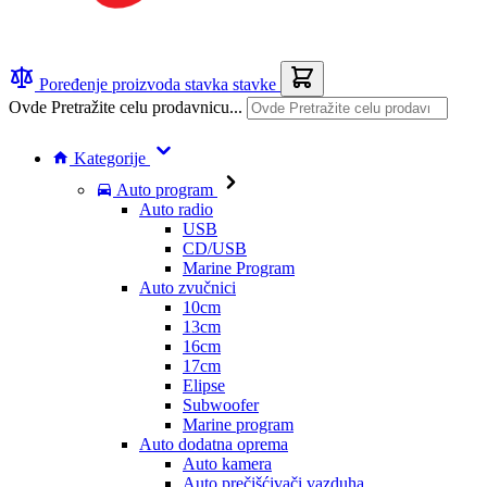
Poređenje proizvoda
stavka
stavke
Ovde Pretražite celu prodavnicu...
Kategorije
Auto program
Auto radio
USB
CD/USB
Marine Program
Auto zvučnici
10cm
13cm
16cm
17cm
Elipse
Subwoofer
Marine program
Auto dodatna oprema
Auto kamera
Auto prečišćivači vazduha