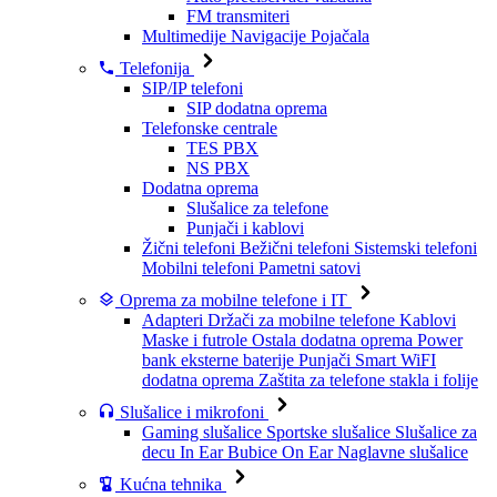
FM transmiteri
Multimedije
Navigacije
Pojačala
Telefonija
SIP/IP telefoni
SIP dodatna oprema
Telefonske centrale
TES PBX
NS PBX
Dodatna oprema
Slušalice za telefone
Punjači i kablovi
Žični telefoni
Bežični telefoni
Sistemski telefoni
Mobilni telefoni
Pametni satovi
Oprema za mobilne telefone i IT
Adapteri
Držači za mobilne telefone
Kablovi
Maske i futrole
Ostala dodatna oprema
Power
bank eksterne baterije
Punjači
Smart WiFI
dodatna oprema
Zaštita za telefone stakla i folije
Slušalice i mikrofoni
Gaming slušalice
Sportske slušalice
Slušalice za
decu
In Ear Bubice
On Ear Naglavne slušalice
Kućna tehnika