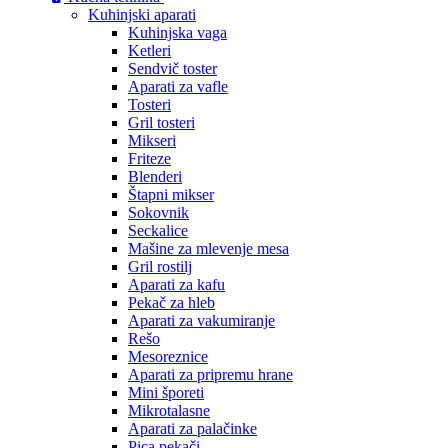
Kuhinjski aparati
Kuhinjska vaga
Ketleri
Sendvič toster
Aparati za vafle
Tosteri
Gril tosteri
Mikseri
Friteze
Blenderi
Štapni mikser
Sokovnik
Seckalice
Mašine za mlevenje mesa
Gril rostilj
Aparati za kafu
Pekač za hleb
Aparati za vakumiranje
Rešo
Mesoreznice
Aparati za pripremu hrane
Mini šporeti
Mikrotalasne
Aparati za palačinke
Pica pekači