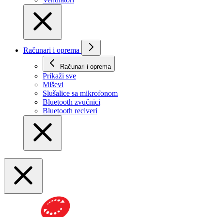
Računari i oprema
Računari i oprema
Prikaži svе
Miševi
Slušalice sa mikrofonom
Bluetooth zvučnici
Bluetooth reciveri