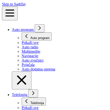
Skip to Sadržaj
Auto program
Auto program
Prikaži svе
Auto radio
Multimedije
Navigacije
Auto zvučnici
Pojačala
Auto dodatna oprema
Telefonija
Telefonija
Prikaži svе