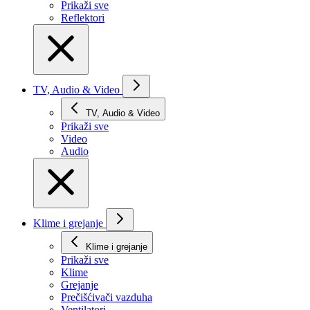
Prikaži svе
Reflektori
TV, Audio & Video
TV, Audio & Video
Prikaži svе
Video
Audio
Klime i grejanje
Klime i grejanje
Prikaži svе
Klime
Grejanje
Prečišćivači vazduha
Ventilatori