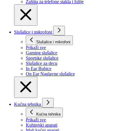
Zaštita za telefone stakla i folije
Slušalice i mikrofoni
Slušalice i mikrofoni
Prikaži svе
Gaming slušalice
Sportske slušalice
Slušalice za decu
In Ear Bubice
On Ear Naglavne slušalice
Kućna tehnika
Kućna tehnika
Prikaži svе
Kuhinjski aparati
Mali kućni aparati