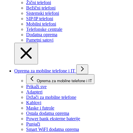
Žični telefoni
Bežični telefoni
Sistemski telefoni
SIP/IP telefoni
Mobilni telefoni
Telefonske centrale
Dodatna oprema
Pametni satovi
Oprema za mobilne telefone i IT
Oprema za mobilne telefone i IT
Prikaži svе
Adapteri
Držači za mobilne telefone
Kablovi
Maske i futrole
Ostala dodatna oprema
Power bank eksterne baterije
Punjači
Smart WiFI dodatna oprema