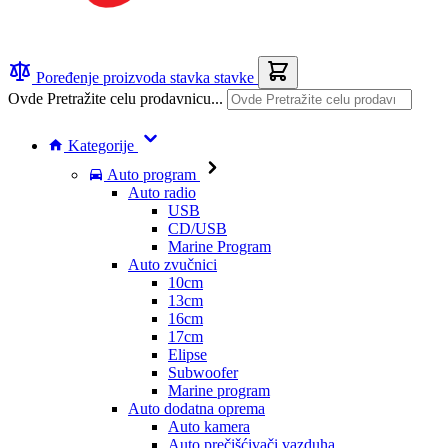
Poređenje proizvoda
stavka
stavke
Ovde Pretražite celu prodavnicu...
Kategorije
Auto program
Auto radio
USB
CD/USB
Marine Program
Auto zvučnici
10cm
13cm
16cm
17cm
Elipse
Subwoofer
Marine program
Auto dodatna oprema
Auto kamera
Auto prečišćivači vazduha