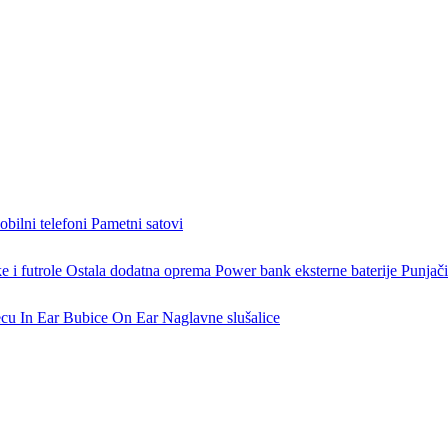
bilni telefoni
Pametni satovi
 i futrole
Ostala dodatna oprema
Power bank eksterne baterije
Punjači
ecu
In Ear Bubice
On Ear Naglavne slušalice