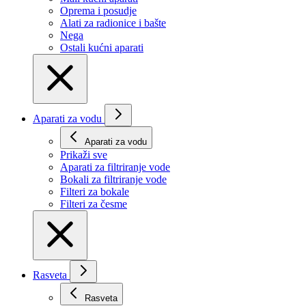
Oprema i posudje
Alati za radionice i bašte
Nega
Ostali kućni aparati
Aparati za vodu
Aparati za vodu
Prikaži svе
Aparati za filtriranje vode
Bokali za filtriranje vode
Filteri za bokale
Filteri za česme
Rasveta
Rasveta