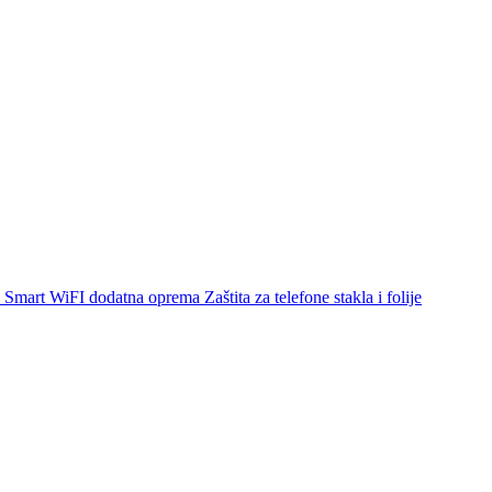
Smart WiFI dodatna oprema
Zaštita za telefone stakla i folije