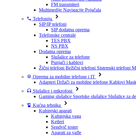
FM transmiteri
Multimedije
Navigacije
Pojačala
Telefonija
SIP/IP telefoni
SIP dodatna oprema
Telefonske centrale
TES PBX
NS PBX
Dodatna oprema
Slušalice za telefone
Punjači i kablovi
Žični telefoni
Bežični telefoni
Sistemski telefoni
Mo
Oprema za mobilne telefone i IT
Adapteri
Držači za mobilne telefone
Kablovi
Maske
Slušalice i mikrofoni
Gaming slušalice
Sportske slušalice
Slušalice za d
Kućna tehnika
Kuhinjski aparati
Kuhinjska vaga
Ketleri
Sendvič toster
Aparati za vafle