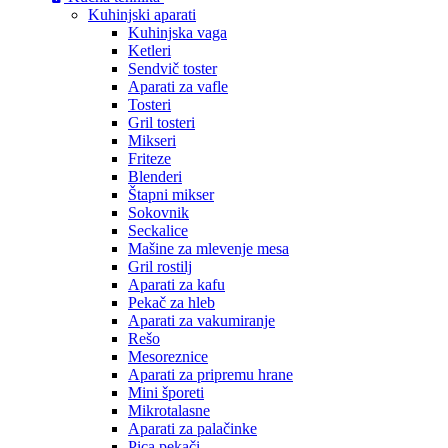
Kuhinjski aparati
Kuhinjska vaga
Ketleri
Sendvič toster
Aparati za vafle
Tosteri
Gril tosteri
Mikseri
Friteze
Blenderi
Štapni mikser
Sokovnik
Seckalice
Mašine za mlevenje mesa
Gril rostilj
Aparati za kafu
Pekač za hleb
Aparati za vakumiranje
Rešo
Mesoreznice
Aparati za pripremu hrane
Mini šporeti
Mikrotalasne
Aparati za palačinke
Pica pekači