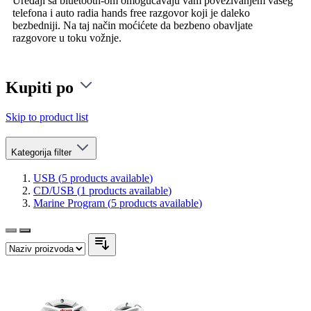
Uređaji sa bluetooth-om omogućavaju vam povezivanjem vašeg
telefona i auto radia hands free razgovor koji je daleko
bezbedniji. Na taj način moćićete da bezbeno obavljate
razgovore u toku vožnje.
Kupiti po
Skip to product list
Kategorija
filter
USB (
5
products available
)
CD/USB (
1
products available
)
Marine Program (
5
products available
)