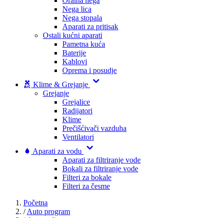
Oralna nega
Nega lica
Nega stopala
Aparati za pritisak
Ostali kućni aparati
Pametna kuća
Baterije
Kablovi
Oprema i posudje
Klime & Grejanje
Grejanje
Grejalice
Radijatori
Klime
Prečišćivači vazduha
Ventilatori
Aparati za vodu
Aparati za filtriranje vode
Bokali za filtriranje vode
Filteri za bokale
Filteri za česme
Početna
/
Auto program