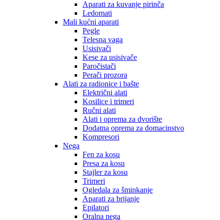
Aparati za kuvanje pirinča
Ledomati
Mali kućni aparati
Pegle
Telesna vaga
Usisivači
Kese za usisivače
Paročistači
Perači prozora
Alati za radionice i bašte
Električni alati
Kosilice i trimeri
Ručni alati
Alati i oprema za dvorište
Dodatna oprema za domacinstvo
Kompresori
Nega
Fen za kosu
Presa za kosu
Stajler za kosu
Trimeri
Ogledala za šminkanje
Aparati za brijanje
Epilatori
Oralna nega