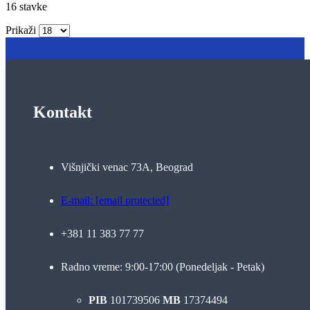
16
stavke
Prikaži
Kontakt
Višnjički venac 73A, Beograd
E-mail:
[email protected]
+381 11 383 77 77
Radno vreme: 9:00-17:00 (Ponedeljak - Petak)
PIB
101739506
MB
17374494