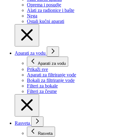
Oprema i posudje
Alati za radionice i bašte
Nega
Ostali kućni aparati
Aparati za vodu
Aparati za vodu
Prikaži svе
Aparati za filtriranje vode
Bokali za filtriranje vode
Filteri za bokale
Filteri za česme
Rasveta
Rasveta