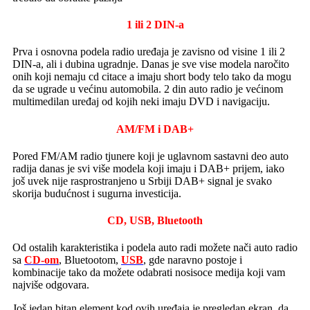
1 ili 2 DIN-a
Prva i osnovna podela radio uređaja je zavisno od visine 1 ili 2
DIN-a, ali i dubina ugradnje. Danas je sve vise modela naročito
onih koji nemaju cd citace a imaju short body telo tako da mogu
da se ugrade u većinu automobila. 2 din auto radio je većinom
multimedilan uređaj od kojih neki imaju DVD i navigaciju.
AM/FM i DAB+
Pored FM/AM radio tjunere koji je uglavnom sastavni deo auto
radija danas je svi više modela koji imaju i DAB+ prijem, iako
još uvek nije rasprostranjeno u Srbiji DAB+ signal je svako
skorija budućnost i sugurna investicija.
CD, USB, Bluetooth
Od ostalih karakteristika i podela auto radi možete nači auto radio
sa
CD-om
, Bluetootom,
USB
, gde naravno postoje i
kombinacije tako da možete odabrati nosisoce medija koji vam
najviše odgovara.
Još jedan bitan element kod ovih uređaja je pregledan ekran, da