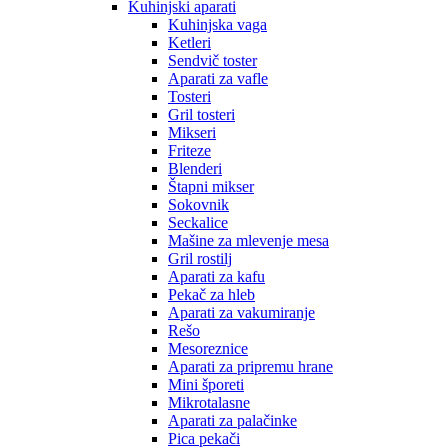
Kuhinjski aparati
Kuhinjska vaga
Ketleri
Sendvič toster
Aparati za vafle
Tosteri
Gril tosteri
Mikseri
Friteze
Blenderi
Štapni mikser
Sokovnik
Seckalice
Mašine za mlevenje mesa
Gril rostilj
Aparati za kafu
Pekač za hleb
Aparati za vakumiranje
Rešo
Mesoreznice
Aparati za pripremu hrane
Mini šporeti
Mikrotalasne
Aparati za palačinke
Pica pekači