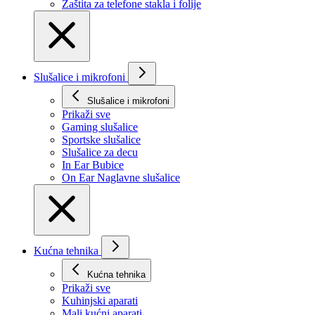
Zaštita za telefone stakla i folije
Slušalice i mikrofoni
Slušalice i mikrofoni
Prikaži svе
Gaming slušalice
Sportske slušalice
Slušalice za decu
In Ear Bubice
On Ear Naglavne slušalice
Kućna tehnika
Kućna tehnika
Prikaži svе
Kuhinjski aparati
Mali kućni aparati