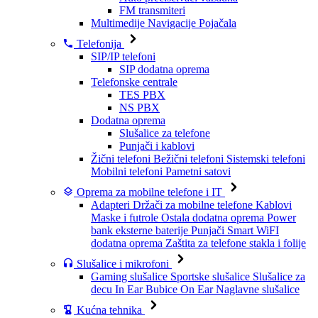
FM transmiteri
Multimedije
Navigacije
Pojačala
Telefonija
SIP/IP telefoni
SIP dodatna oprema
Telefonske centrale
TES PBX
NS PBX
Dodatna oprema
Slušalice za telefone
Punjači i kablovi
Žični telefoni
Bežični telefoni
Sistemski telefoni
Mobilni telefoni
Pametni satovi
Oprema za mobilne telefone i IT
Adapteri
Držači za mobilne telefone
Kablovi
Maske i futrole
Ostala dodatna oprema
Power
bank eksterne baterije
Punjači
Smart WiFI
dodatna oprema
Zaštita za telefone stakla i folije
Slušalice i mikrofoni
Gaming slušalice
Sportske slušalice
Slušalice za
decu
In Ear Bubice
On Ear Naglavne slušalice
Kućna tehnika