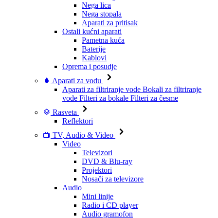
Nega lica
Nega stopala
Aparati za pritisak
Ostali kućni aparati
Pametna kuća
Baterije
Kablovi
Oprema i posudje
Aparati za vodu
Aparati za filtriranje vode
Bokali za filtriranje
vode
Filteri za bokale
Filteri za česme
Rasveta
Reflektori
TV, Audio & Video
Video
Televizori
DVD & Blu-ray
Projektori
Nosači za televizore
Audio
Mini linije
Radio i CD player
Audio gramofon