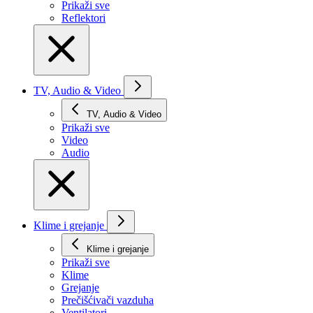
Prikaži svе
Reflektori
TV, Audio & Video
TV, Audio & Video
Prikaži svе
Video
Audio
Klime i grejanje
Klime i grejanje
Prikaži svе
Klime
Grejanje
Prečišćivači vazduha
Ventilatori