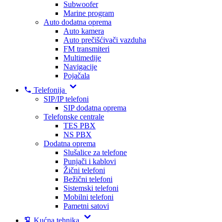
Subwoofer
Marine program
Auto dodatna oprema
Auto kamera
Auto prečišćivači vazduha
FM transmiteri
Multimedije
Navigacije
Pojačala
Telefonija
SIP/IP telefoni
SIP dodatna oprema
Telefonske centrale
TES PBX
NS PBX
Dodatna oprema
Slušalice za telefone
Punjači i kablovi
Žični telefoni
Bežični telefoni
Sistemski telefoni
Mobilni telefoni
Pametni satovi
Kućna tehnika