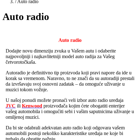
/
Auto radio
Auto radio
Auto radio
Dodajte novu dimenziju zvuka u Vašem autu i odaberite
najpovoljniji i najkavlitetniji model auto radija za Vašeg
četvorotočkaša.
Autoradio je definitivno tip proizvoda koji pravi napore da ide u
korak sa vremenom. Naravno, to ne znači da su autoradiji prestali
da izvršavaju svoj osnovni zadatak – da omoguće uživanje u
muzici tokom vožnje.
U našoj ponudi možete pronaći veli izbor auto radio uređaja
JVC
ili
Kenwood
proizvođača kojim ćete obogatiti enterijer
vašeg automobila i omogućiti sebi i vašim saputnicima uživanje u
omiljenoj muzici.
Da bi ste odabrali adekvatan auto radio koji odgovara vašem
automobili postoji nekoliko karakteristike uređaja ne koje bi
trebalo da obratite pažnju