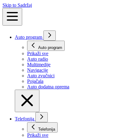
Skip to Sadržaj
Auto program
Auto program
Prikaži svе
Auto radio
Multimedije
Navigacije
Auto zvučnici
Pojačala
Auto dodatna oprema
Telefonija
Telefonija
Prikaži svе