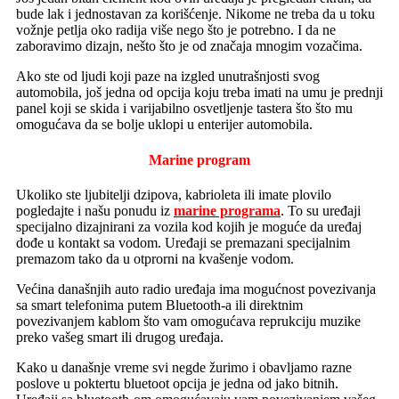
bude lak i jednostavan za korišćenje. Nikome ne treba da u toku
vožnje petlja oko radija više nego što je potrebno. I da ne
zaboravimo dizajn, nešto što je od značaja mnogim vozačima.
Ako ste od ljudi koji paze na izgled unutrašnjosti svog
automobila, još jedna od opcija koju treba imati na umu je prednji
panel koji se skida i varijabilno osvetljenje tastera što što mu
omogućava da se bolje uklopi u enterijer automobila.
Marine program
Ukoliko ste ljubitelji dzipova, kabrioleta ili imate plovilo
pogledajte i našu ponudu iz
marine programa
. To su uređaji
specijalno dizajnirani za vozila kod kojih je moguće da uređaj
dođe u kontakt sa vodom. Uređaji se premazani specijalnim
premazom tako da u otprorni na kvašenje vodom.
Većina današnjih auto radio uređaja ima mogućnost povezivanja
sa smart telefonima putem Bluetooth-a ili direktnim
povezivanjem kablom što vam omogućava reprukciju muzike
preko vašeg smart ili drugog uređaja.
Kako u današnje vreme svi negde žurimo i obavljamo razne
poslove u poktertu bluetoot opcija je jedna od jako bitnih.