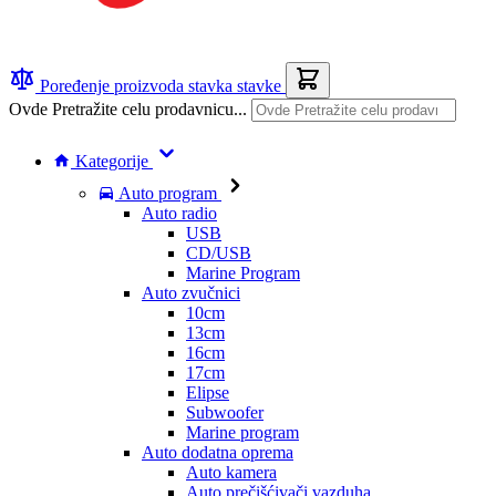
Poređenje proizvoda
stavka
stavke
Ovde Pretražite celu prodavnicu...
Kategorije
Auto program
Auto radio
USB
CD/USB
Marine Program
Auto zvučnici
10cm
13cm
16cm
17cm
Elipse
Subwoofer
Marine program
Auto dodatna oprema
Auto kamera
Auto prečišćivači vazduha