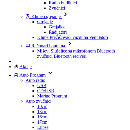
Radio budilnici
Zvučnici
Klime i grejanje
Grejanje
Grejalice
Radijatori
Klime
Prečišćivači vazduha
Ventilatori
Računari i oprema
Miševi
Slušalice sa mikrofonom
Bluetooth
zvučnici
Bluetooth reciveri
Akcije
Auto Program
Auto radio
USB
CD/USB
Marine Program
Auto zvučnici
10cm
13cm
16cm
17cm
Elipse