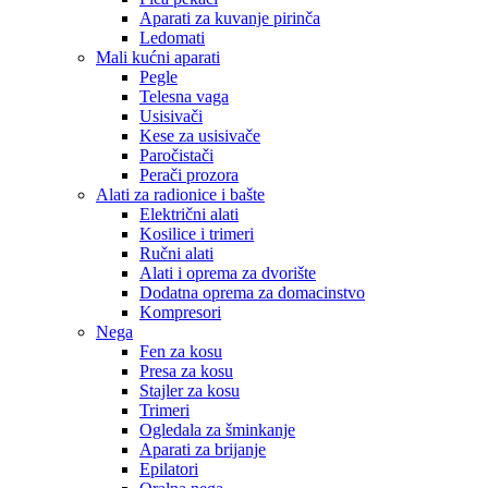
Aparati za kuvanje pirinča
Ledomati
Mali kućni aparati
Pegle
Telesna vaga
Usisivači
Kese za usisivače
Paročistači
Perači prozora
Alati za radionice i bašte
Električni alati
Kosilice i trimeri
Ručni alati
Alati i oprema za dvorište
Dodatna oprema za domacinstvo
Kompresori
Nega
Fen za kosu
Presa za kosu
Stajler za kosu
Trimeri
Ogledala za šminkanje
Aparati za brijanje
Epilatori