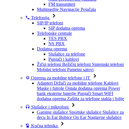
FM transmiteri
Multimedije
Navigacije
Pojačala
Telefonija
SIP/IP telefoni
SIP dodatna oprema
Telefonske centrale
TES PBX
NS PBX
Dodatna oprema
Slušalice za telefone
Punjači i kablovi
Žični telefoni
Bežični telefoni
Sistemski telefoni
Mobilni telefoni
Pametni satovi
Oprema za mobilne telefone i IT
Adapteri
Držači za mobilne telefone
Kablovi
Maske i futrole
Ostala dodatna oprema
Power
bank eksterne baterije
Punjači
Smart WiFI
dodatna oprema
Zaštita za telefone stakla i folije
Slušalice i mikrofoni
Gaming slušalice
Sportske slušalice
Slušalice za
decu
In Ear Bubice
On Ear Naglavne slušalice
Kućna tehnika