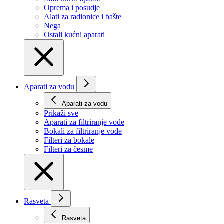
Oprema i posudje
Alati za radionice i bašte
Nega
Ostali kućni aparati
Aparati za vodu
Aparati za vodu
Prikaži svе
Aparati za filtriranje vode
Bokali za filtriranje vode
Filteri za bokale
Filteri za česme
Rasveta
Rasveta