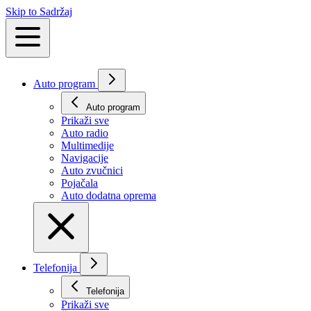
Skip to Sadržaj
Auto program
Auto program
Prikaži svе
Auto radio
Multimedije
Navigacije
Auto zvučnici
Pojačala
Auto dodatna oprema
Telefonija
Telefonija
Prikaži svе