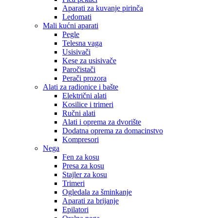
Aparati za kuvanje pirinča
Ledomati
Mali kućni aparati
Pegle
Telesna vaga
Usisivači
Kese za usisivače
Paročistači
Perači prozora
Alati za radionice i bašte
Električni alati
Kosilice i trimeri
Ručni alati
Alati i oprema za dvorište
Dodatna oprema za domacinstvo
Kompresori
Nega
Fen za kosu
Presa za kosu
Stajler za kosu
Trimeri
Ogledala za šminkanje
Aparati za brijanje
Epilatori