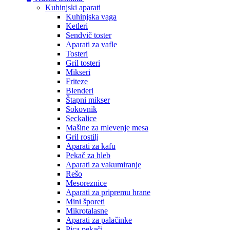
Kuhinjski aparati
Kuhinjska vaga
Ketleri
Sendvič toster
Aparati za vafle
Tosteri
Gril tosteri
Mikseri
Friteze
Blenderi
Štapni mikser
Sokovnik
Seckalice
Mašine za mlevenje mesa
Gril rostilj
Aparati za kafu
Pekač za hleb
Aparati za vakumiranje
Rešo
Mesoreznice
Aparati za pripremu hrane
Mini šporeti
Mikrotalasne
Aparati za palačinke
Pica pekači