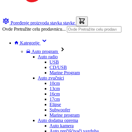
Poređenje proizvoda
stavka
stavke
Ovde Pretražite celu prodavnicu...
Kategorije
Auto program
Auto radio
USB
CD/USB
Marine Program
Auto zvučnici
10cm
13cm
16cm
17cm
Elipse
Subwoofer
Marine program
Auto dodatna oprema
Auto kamera
Auto prečišćivači vazduha