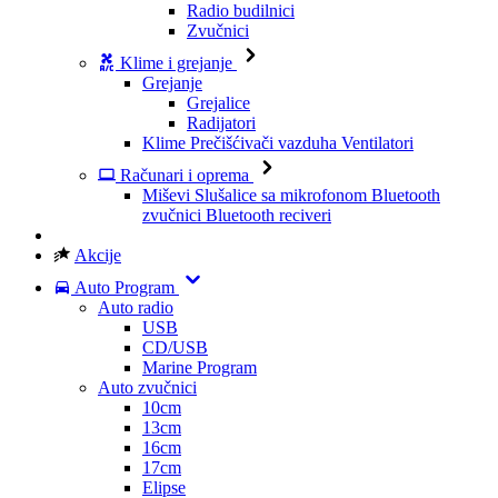
Radio budilnici
Zvučnici
Klime i grejanje
Grejanje
Grejalice
Radijatori
Klime
Prečišćivači vazduha
Ventilatori
Računari i oprema
Miševi
Slušalice sa mikrofonom
Bluetooth
zvučnici
Bluetooth reciveri
Akcije
Auto Program
Auto radio
USB
CD/USB
Marine Program
Auto zvučnici
10cm
13cm
16cm
17cm
Elipse