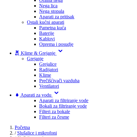
Oralna nega
Nega lica
Nega stopala
Aparati za pritisak
Ostali kućni aparati
Pametna kuća
Baterije
Kablovi
Oprema i posudje
Klime & Grejanje
Grejanje
Grejalice
Radijatori
Klime
Prečišćivači vazduha
Ventilatori
Aparati za vodu
Aparati za filtriranje vode
Bokali za filtriranje vode
Filteri za bokale
Filteri za česme
Početna
/
Slušalice i mikrofoni