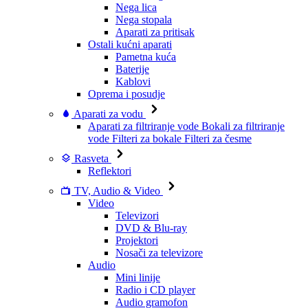
Nega lica
Nega stopala
Aparati za pritisak
Ostali kućni aparati
Pametna kuća
Baterije
Kablovi
Oprema i posudje
Aparati za vodu
Aparati za filtriranje vode
Bokali za filtriranje
vode
Filteri za bokale
Filteri za česme
Rasveta
Reflektori
TV, Audio & Video
Video
Televizori
DVD & Blu-ray
Projektori
Nosači za televizore
Audio
Mini linije
Radio i CD player
Audio gramofon