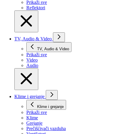
Prikaži svе
Reflektori
TV, Audio & Video
TV, Audio & Video
Prikaži svе
Video
Audio
Klime i grejanje
Klime i grejanje
Prikaži svе
Klime
Grejanje
Prečišćivači vazduha
Ventilatori