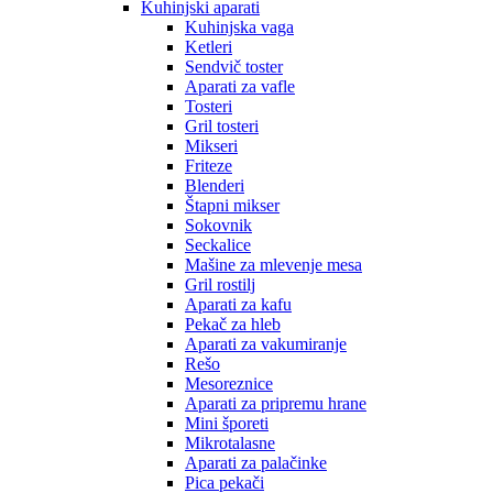
Kuhinjski aparati
Kuhinjska vaga
Ketleri
Sendvič toster
Aparati za vafle
Tosteri
Gril tosteri
Mikseri
Friteze
Blenderi
Štapni mikser
Sokovnik
Seckalice
Mašine za mlevenje mesa
Gril rostilj
Aparati za kafu
Pekač za hleb
Aparati za vakumiranje
Rešo
Mesoreznice
Aparati za pripremu hrane
Mini šporeti
Mikrotalasne
Aparati za palačinke
Pica pekači