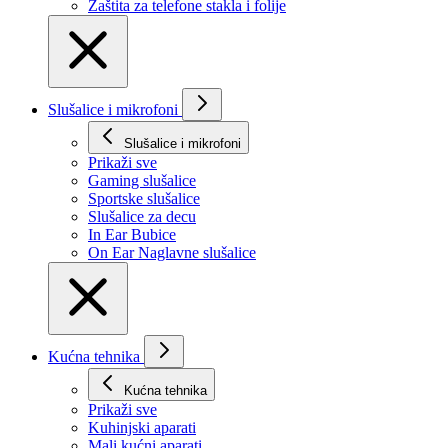
Zaštita za telefone stakla i folije
Slušalice i mikrofoni
Slušalice i mikrofoni
Prikaži svе
Gaming slušalice
Sportske slušalice
Slušalice za decu
In Ear Bubice
On Ear Naglavne slušalice
Kućna tehnika
Kućna tehnika
Prikaži svе
Kuhinjski aparati
Mali kućni aparati