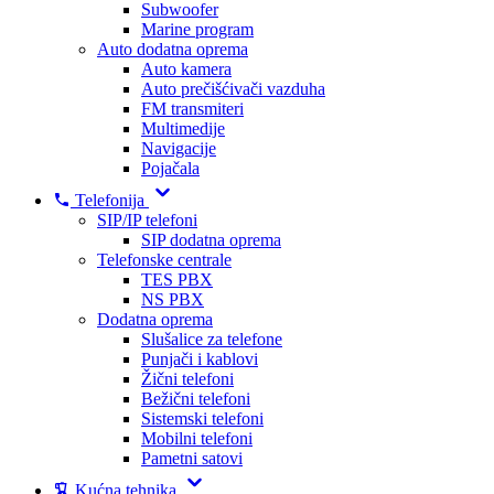
Subwoofer
Marine program
Auto dodatna oprema
Auto kamera
Auto prečišćivači vazduha
FM transmiteri
Multimedije
Navigacije
Pojačala
Telefonija
SIP/IP telefoni
SIP dodatna oprema
Telefonske centrale
TES PBX
NS PBX
Dodatna oprema
Slušalice za telefone
Punjači i kablovi
Žični telefoni
Bežični telefoni
Sistemski telefoni
Mobilni telefoni
Pametni satovi
Kućna tehnika