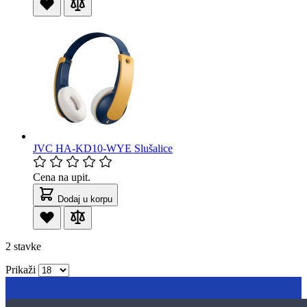
JVC HA-KD10-WYE Slušalice
Cena na upit.
Dodaj u korpu
2
stavke
Prikaži