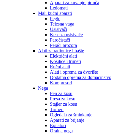
Aparati za kuvanje pirinča
Ledomati
Mali kućni aparati
Pegle
Telesna vaga
Usisivači
Kese za usisivače
Paročistači
Perači prozora
Alati za radionice i bašte
Električni alati
Kosilice i trimeri
Ručni alati
Alati i oprema za dvorište
Dodatna oprema za domacinstvo
Kompresori
Nega
Fen za kosu
Presa za kosu
Stajler za kosu
Trimeri
Ogledala za šminkanje
Aparati za brijanje
Epilatori
Oralna nega