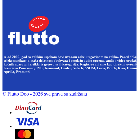
se od 2002. god sa velikim uspehom bavi uvozom robe i trgovinom na veliko. Pored oblast
telekomunikacija, naša delatnost obuhvata i prodaju audio opreme, audio i video uređaja,
kućnih aparata i artikla iz gotovo svih kategorija. Registrovani smo kao direktni uvoznici
brendova Panasonic, JVC, Kenwood, Uniden, V-tech, SNOM, Laica, Brock, Kiwi, Heinner
Aprilla, Fram itd.
© Flutto Doo
- 2026 sva prava su zadržana