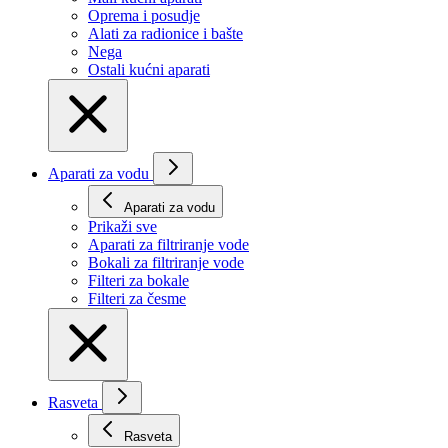
Oprema i posudje
Alati za radionice i bašte
Nega
Ostali kućni aparati
Aparati za vodu
Aparati za vodu
Prikaži svе
Aparati za filtriranje vode
Bokali za filtriranje vode
Filteri za bokale
Filteri za česme
Rasveta
Rasveta