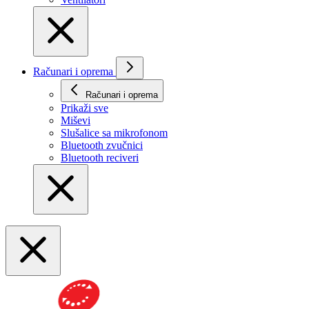
Računari i oprema
Računari i oprema
Prikaži svе
Miševi
Slušalice sa mikrofonom
Bluetooth zvučnici
Bluetooth reciveri