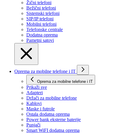
Žični telefoni
Bežični telefoni
Sistemski telefoni
SIP/IP telefoni
Mobilni telefoni
Telefonske centrale
Dodatna oprema
Pametni satovi
Oprema za mobilne telefone i IT
Oprema za mobilne telefone i IT
Prikaži svе
Adapteri
Držači za mobilne telefone
Kablovi
Maske i futrole
Ostala dodatna oprema
Power bank eksterne baterije
Punjači
Smart WiFI dodatna oprema