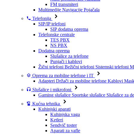
FM transmiteri
Multimedije
Navigacije
Pojačala
Telefonija
SIP/IP telefoni
SIP dodatna oprema
Telefonske centrale
TES PBX
NS PBX
Dodatna oprema
Slušalice za telefone
Punjači i kablovi
Žični telefoni
Bežični telefoni
Sistemski telefoni
Mo
Oprema za mobilne telefone i IT
Adapteri
Držači za mobilne telefone
Kablovi
Maske
Slušalice i mikrofoni
Gaming slušalice
Sportske slušalice
Slušalice za d
Kućna tehnika
Kuhinjski aparati
Kuhinjska vaga
Ketleri
Sendvič toster
Aparati za vafle