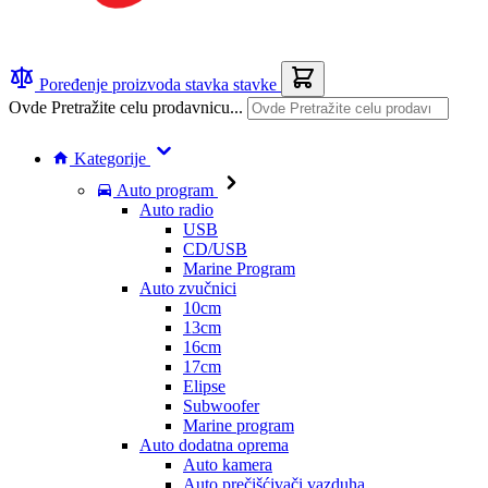
Poređenje proizvoda
stavka
stavke
Ovde Pretražite celu prodavnicu...
Kategorije
Auto program
Auto radio
USB
CD/USB
Marine Program
Auto zvučnici
10cm
13cm
16cm
17cm
Elipse
Subwoofer
Marine program
Auto dodatna oprema
Auto kamera
Auto prečišćivači vazduha