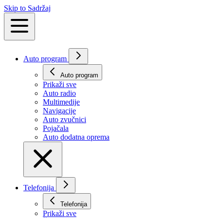
Skip to Sadržaj
Auto program
Auto program
Prikaži svе
Auto radio
Multimedije
Navigacije
Auto zvučnici
Pojačala
Auto dodatna oprema
Telefonija
Telefonija
Prikaži svе