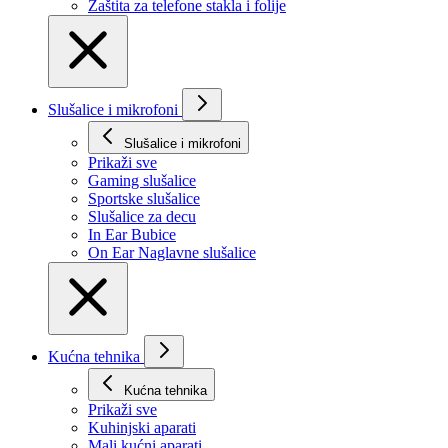
Zaštita za telefone stakla i folije
Slušalice i mikrofoni
Slušalice i mikrofoni
Prikaži svе
Gaming slušalice
Sportske slušalice
Slušalice za decu
In Ear Bubice
On Ear Naglavne slušalice
Kućna tehnika
Kućna tehnika
Prikaži svе
Kuhinjski aparati
Mali kućni aparati