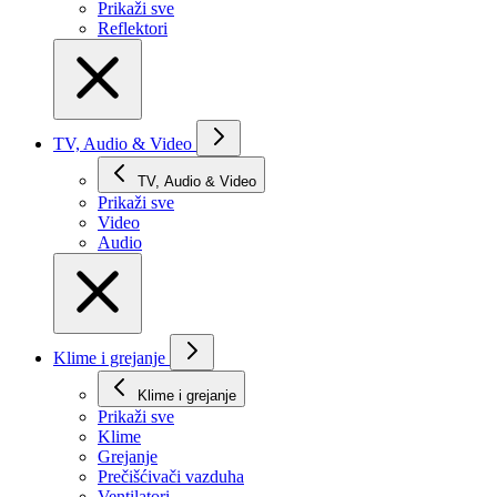
Prikaži svе
Reflektori
TV, Audio & Video
TV, Audio & Video
Prikaži svе
Video
Audio
Klime i grejanje
Klime i grejanje
Prikaži svе
Klime
Grejanje
Prečišćivači vazduha
Ventilatori