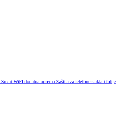
Smart WiFI dodatna oprema
Zaštita za telefone stakla i folije