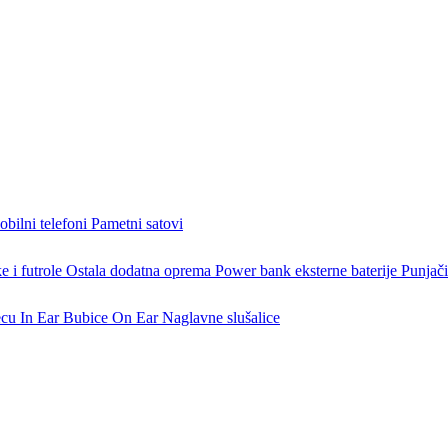
bilni telefoni
Pametni satovi
 i futrole
Ostala dodatna oprema
Power bank eksterne baterije
Punjači
ecu
In Ear Bubice
On Ear Naglavne slušalice