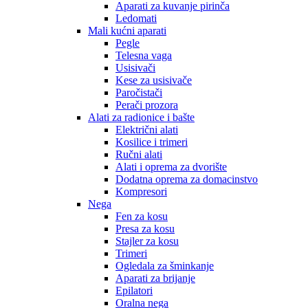
Aparati za kuvanje pirinča
Ledomati
Mali kućni aparati
Pegle
Telesna vaga
Usisivači
Kese za usisivače
Paročistači
Perači prozora
Alati za radionice i bašte
Električni alati
Kosilice i trimeri
Ručni alati
Alati i oprema za dvorište
Dodatna oprema za domacinstvo
Kompresori
Nega
Fen za kosu
Presa za kosu
Stajler za kosu
Trimeri
Ogledala za šminkanje
Aparati za brijanje
Epilatori
Oralna nega