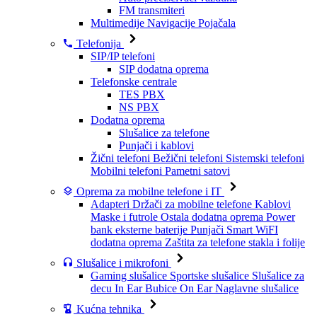
FM transmiteri
Multimedije
Navigacije
Pojačala
Telefonija
SIP/IP telefoni
SIP dodatna oprema
Telefonske centrale
TES PBX
NS PBX
Dodatna oprema
Slušalice za telefone
Punjači i kablovi
Žični telefoni
Bežični telefoni
Sistemski telefoni
Mobilni telefoni
Pametni satovi
Oprema za mobilne telefone i IT
Adapteri
Držači za mobilne telefone
Kablovi
Maske i futrole
Ostala dodatna oprema
Power
bank eksterne baterije
Punjači
Smart WiFI
dodatna oprema
Zaštita za telefone stakla i folije
Slušalice i mikrofoni
Gaming slušalice
Sportske slušalice
Slušalice za
decu
In Ear Bubice
On Ear Naglavne slušalice
Kućna tehnika