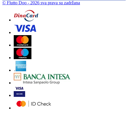
© Flutto Doo
- 2026 sva prava su zadržana