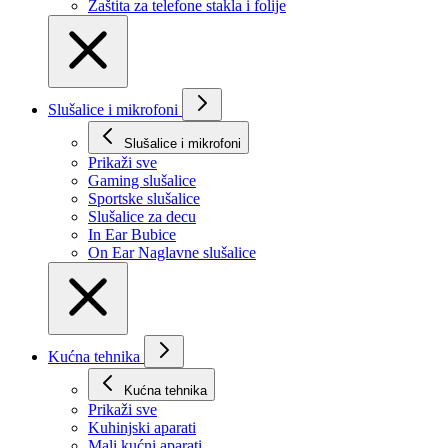
Zaštita za telefone stakla i folije
Slušalice i mikrofoni
Slušalice i mikrofoni
Prikaži svе
Gaming slušalice
Sportske slušalice
Slušalice za decu
In Ear Bubice
On Ear Naglavne slušalice
Kućna tehnika
Kućna tehnika
Prikaži svе
Kuhinjski aparati
Mali kućni aparati