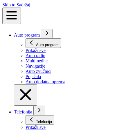
Skip to Sadržaj
Auto program
Auto program
Prikaži svе
Auto radio
Multimedije
Navigacije
Auto zvučnici
Pojačala
Auto dodatna oprema
Telefonija
Telefonija
Prikaži svе