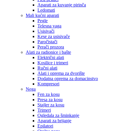
Aparati za kuvanje pirinča
Ledomati
Mali kućni aparati
Pegle
Telesna vaga
Usisivači
Kese za usisivače
Paročistači
Perači prozora
Alati za radionice i bašte
Električni alati
Kosilice i trimeri
Ručni alati
Alati i oprema za dvorište
Dodatna oprema za domacinstvo
Kompresori
Nega
Fen za kosu
Presa za kosu
Stajler za kosu
Trimeri
Ogledala za šminkanje
Aparati za brijanje
Epilatori