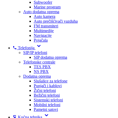
Subwoofer
Marine program
Auto dodatna oprema
Auto kamera
Auto prečišćivači vazduha
FM transmiteri
Multimedije
Navigacije
Pojačala
Telefonija
SIP/IP telefoni
SIP dodatna oprema
Telefonske centrale
TES PBX
NS PBX
Dodatna oprema
Slušalice za telefone
Punjači i kablovi
Žični telefoni
Bežični telefoni
Sistemski telefoni
Mobilni telefoni
Pametni satovi
Kućna tehnika