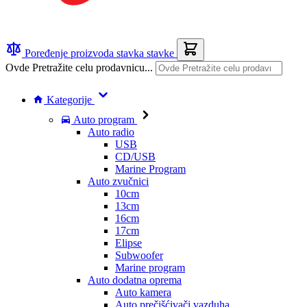
Poređenje proizvoda
stavka
stavke
Ovde Pretražite celu prodavnicu...
Kategorije
Auto program
Auto radio
USB
CD/USB
Marine Program
Auto zvučnici
10cm
13cm
16cm
17cm
Elipse
Subwoofer
Marine program
Auto dodatna oprema
Auto kamera
Auto prečišćivači vazduha