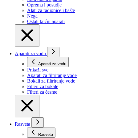
Oprema i posudje
Alati za radionice i bašte
Nega
Ostali kućni aparati
Aparati za vodu
Aparati za vodu
Prikaži svе
Aparati za filtriranje vode
Bokali za filtriranje vode
Filteri za bokale
Filteri za česme
Rasveta
Rasveta