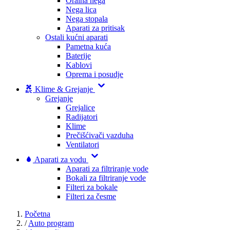
Oralna nega
Nega lica
Nega stopala
Aparati za pritisak
Ostali kućni aparati
Pametna kuća
Baterije
Kablovi
Oprema i posudje
Klime & Grejanje
Grejanje
Grejalice
Radijatori
Klime
Prečišćivači vazduha
Ventilatori
Aparati za vodu
Aparati za filtriranje vode
Bokali za filtriranje vode
Filteri za bokale
Filteri za česme
Početna
/
Auto program