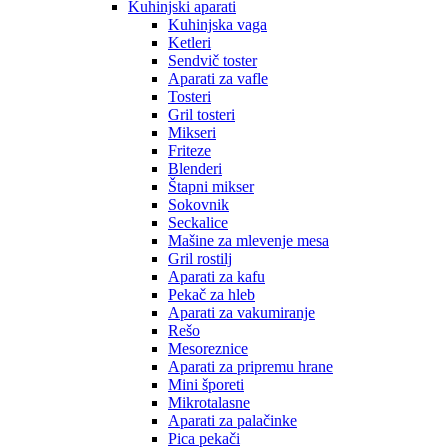
Kuhinjski aparati
Kuhinjska vaga
Ketleri
Sendvič toster
Aparati za vafle
Tosteri
Gril tosteri
Mikseri
Friteze
Blenderi
Štapni mikser
Sokovnik
Seckalice
Mašine za mlevenje mesa
Gril rostilj
Aparati za kafu
Pekač za hleb
Aparati za vakumiranje
Rešo
Mesoreznice
Aparati za pripremu hrane
Mini šporeti
Mikrotalasne
Aparati za palačinke
Pica pekači