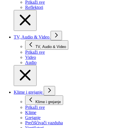
Prikaži svе
Reflektori
TV, Audio & Video
TV, Audio & Video
Prikaži svе
Video
Audio
Klime i grejanje
Klime i grejanje
Prikaži svе
Klime
Grejanje
Prečišćivači vazduha
Ventilatori