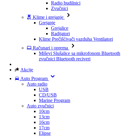
Radio budilnici
Zvučnici
Klime i grejanje
Grejanje
Grejalice
Radijatori
Klime
Prečišćivači vazduha
Ventilatori
Računari i oprema
Miševi
Slušalice sa mikrofonom
Bluetooth
zvučnici
Bluetooth reciveri
Akcije
Auto Program
Auto radio
USB
CD/USB
Marine Program
Auto zvučnici
10cm
13cm
16cm
17cm
Elipse