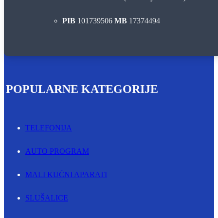
PIB
101739506
MB
17374494
POPULARNE KATEGORIJE
TELEFONIJA
AUTO PROGRAM
MALI KUĆNI APARATI
SLUŠALICE