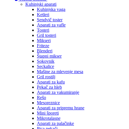
Kuhinjski aparati
Kuhinjska vaga
Ketleri
Sendvič toster
Aparati za vafle
Tosteri
Gril tosteri
Mikseri
Friteze
Blenderi
Štapni mikser
Sokovnik
Seckalice
Mašine za mlevenje mesa
Gril rostilj
Aparati za kafu
Pekač za hleb
Aparati za vakumiranje
Rešo
Mesoreznice
Aparati za pripremu hrane
Mini šporeti
Mikrotalasne
Aparati za palačinke
Pica pekači