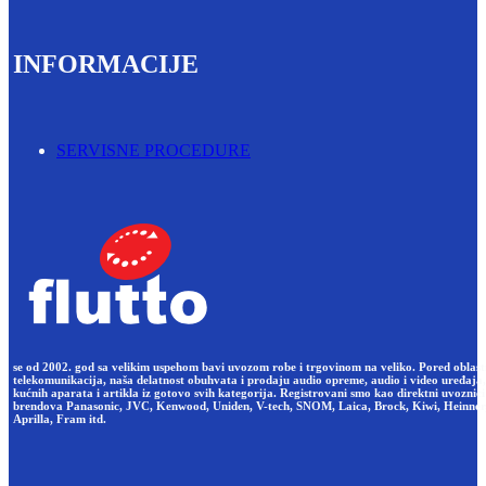
INFORMACIJE
SERVISNE PROCEDURE
se od 2002. god sa velikim uspehom bavi uvozom robe i trgovinom na veliko. Pored oblast
telekomunikacija, naša delatnost obuhvata i prodaju audio opreme, audio i video uređaja,
kućnih aparata i artikla iz gotovo svih kategorija. Registrovani smo kao direktni uvoznici
brendova Panasonic, JVC, Kenwood, Uniden, V-tech, SNOM, Laica, Brock, Kiwi, Heinner
Aprilla, Fram itd.