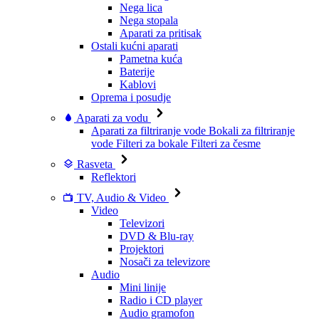
Nega lica
Nega stopala
Aparati za pritisak
Ostali kućni aparati
Pametna kuća
Baterije
Kablovi
Oprema i posudje
Aparati za vodu
Aparati za filtriranje vode
Bokali za filtriranje
vode
Filteri za bokale
Filteri za česme
Rasveta
Reflektori
TV, Audio & Video
Video
Televizori
DVD & Blu-ray
Projektori
Nosači za televizore
Audio
Mini linije
Radio i CD player
Audio gramofon