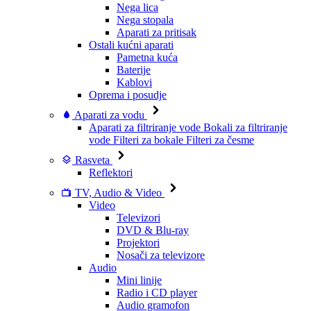
Nega lica
Nega stopala
Aparati za pritisak
Ostali kućni aparati
Pametna kuća
Baterije
Kablovi
Oprema i posudje
Aparati za vodu
Aparati za filtriranje vode
Bokali za filtriranje
vode
Filteri za bokale
Filteri za česme
Rasveta
Reflektori
TV, Audio & Video
Video
Televizori
DVD & Blu-ray
Projektori
Nosači za televizore
Audio
Mini linije
Radio i CD player
Audio gramofon