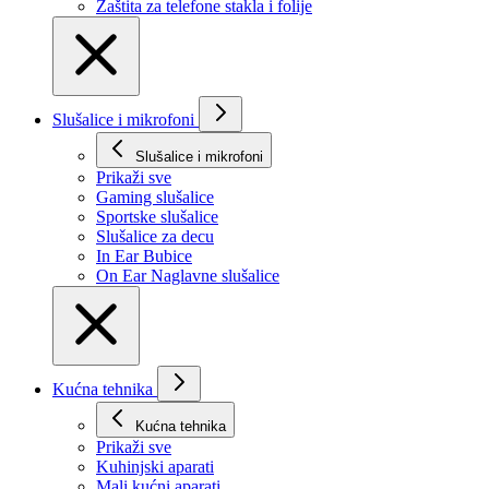
Zaštita za telefone stakla i folije
Slušalice i mikrofoni
Slušalice i mikrofoni
Prikaži svе
Gaming slušalice
Sportske slušalice
Slušalice za decu
In Ear Bubice
On Ear Naglavne slušalice
Kućna tehnika
Kućna tehnika
Prikaži svе
Kuhinjski aparati
Mali kućni aparati