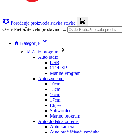
Poređenje proizvoda
stavka
stavke
Ovde Pretražite celu prodavnicu...
Kategorije
Auto program
Auto radio
USB
CD/USB
Marine Program
Auto zvučnici
10cm
13cm
16cm
17cm
Elipse
Subwoofer
Marine program
Auto dodatna oprema
Auto kamera
Auto prečišćivači vazduha