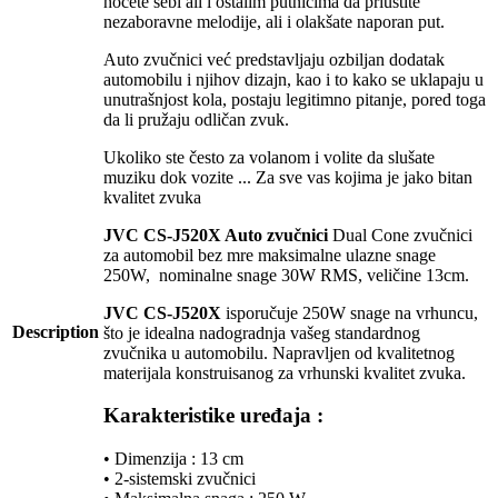
hoćete sebi ali i ostalim putnicima da priuštite
nezaboravne melodije, ali i olakšate naporan put.
Auto zvučnici već predstavljaju ozbiljan dodatak
automobilu i njihov dizajn, kao i to kako se uklapaju u
unutrašnjost kola, postaju legitimno pitanje, pored toga
da li pružaju odličan zvuk.
Ukoliko ste često za volanom i volite da slušate
muziku dok vozite ... Za sve vas kojima je jako bitan
kvalitet zvuka
JVC CS-J520X Auto zvučnici
Dual Cone zvučnici
za automobil bez mre maksimalne ulazne snage
250W, nominalne snage 30W RMS, veličine 13cm.
JVC CS-J520X
isporučuje 250W snage na vrhuncu,
Description
što je idealna nadogradnja vašeg standardnog
zvučnika u automobilu. Napravljen od kvalitetnog
materijala konstruisanog za vrhunski kvalitet zvuka.
Karakteristike uređaja :
• Dimenzija : 13 cm
• 2-sistemski zvučnici