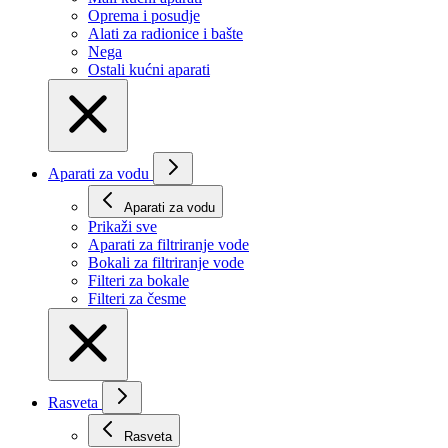
Oprema i posudje
Alati za radionice i bašte
Nega
Ostali kućni aparati
Aparati za vodu
Aparati za vodu
Prikaži svе
Aparati za filtriranje vode
Bokali za filtriranje vode
Filteri za bokale
Filteri za česme
Rasveta
Rasveta