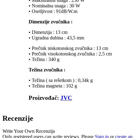
• Maksimalna snaga : 250 W
• Nominalna snaga : 30 W
• Osetljivost : 91dB/W.m
Dimenzije zvučnika :
• Dimenzija : 13 cm
• Ugradna dubina : 43,5 mm
• Prečnik niskotonskog zvučnika : 13 cm
• Prečnik visokotonskog zvučnika : 2,5 cm
• Težina : 340 g
Težina zvučnika :
• Težina ( sa rešetkom ) : 0,34k g
• Težina magneta : 102 g
Proizvođač:
JVC
Recenzije
Write Your Own Recenzija
Only registered users can write reviews. Please
Sign in
or
create an