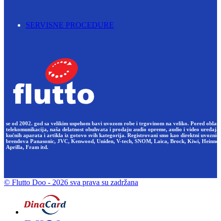
SERVISNE PROCEDURE
se od 2002. god sa velikim uspehom bavi uvozom robe i trgovinom na veliko. Pored oblast
telekomunikacija, naša delatnost obuhvata i prodaju audio opreme, audio i video uređaja,
kućnih aparata i artikla iz gotovo svih kategorija. Registrovani smo kao direktni uvoznici
brendova Panasonic, JVC, Kenwood, Uniden, V-tech, SNOM, Laica, Brock, Kiwi, Heinner
Aprilla, Fram itd.
© Flutto Doo
- 2026 sva prava su zadržana