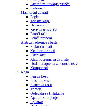
Aparati za kuvanje pirinča
Ledomati
Mali kućni aparati
Pegle
Telesna vaga
Usisivači
Kese za usisivače
Paročistači
Perači prozora
Alati za radionice i bašte
Električni alati
Kosilice i trimeri
Ručni alati
Alati i oprema za dvorište
Dodatna oprema za domacinstvo
Kompresori
Nega
Fen za kosu
Presa za kosu
Stajler za kosu
Trimeri
Ogledala za šminkanje
Aparati za brijanje
Epilatori