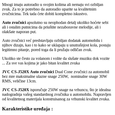
Mnogi imaju autoradio u svojim kolima ali nemaju svi ozbiljan
zvuk. Za to je potrebno da autoradio uparite sa kvalitetnim
zvučnicima. Tek tada ćete dobiti kompletno iskustvo.
Auto zvučnici
apsolutno su neophodan detalj ukoliko hoćete sebi
ali i ostalim putnicima da priuštite nezaboravne melodije, ali i
olakšate naporan put.
Auto zvučnici već predstavljaju ozbiljan dodatak automobilu i
njihov dizajn, kao i to kako se uklapaju u unutrašnjost kola, postaju
legitimno pitanje, pored toga da li pružaju odličan zvuk.
Ukoliko ste često za volanom i volite da slušate muziku dok vozite
... Za sve vas kojima je jako bitan kvalitet zvuka
JVC CS-J520X Auto zvučnici
Dual Cone zvučnici za automobil
bez mre maksimalne ulazne snage 250W, nominalne snage 30W
RMS, veličine 13cm.
JVC CS-J520X
isporučuje 250W snage na vrhuncu, što je idealna
nadogradnja vašeg standardnog zvučnika u automobilu. Napravljen
od kvalitetnog materijala konstruisanog za vrhunski kvalitet zvuka.
Karakteristike uređaja :