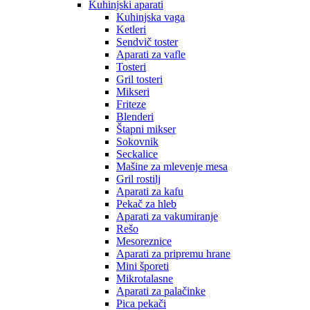
Kuhinjski aparati
Kuhinjska vaga
Ketleri
Sendvič toster
Aparati za vafle
Tosteri
Gril tosteri
Mikseri
Friteze
Blenderi
Štapni mikser
Sokovnik
Seckalice
Mašine za mlevenje mesa
Gril rostilj
Aparati za kafu
Pekač za hleb
Aparati za vakumiranje
Rešo
Mesoreznice
Aparati za pripremu hrane
Mini šporeti
Mikrotalasne
Aparati za palačinke
Pica pekači