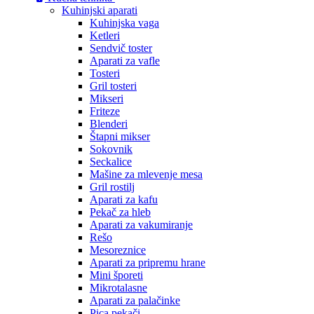
Kuhinjski aparati
Kuhinjska vaga
Ketleri
Sendvič toster
Aparati za vafle
Tosteri
Gril tosteri
Mikseri
Friteze
Blenderi
Štapni mikser
Sokovnik
Seckalice
Mašine za mlevenje mesa
Gril rostilj
Aparati za kafu
Pekač za hleb
Aparati za vakumiranje
Rešo
Mesoreznice
Aparati za pripremu hrane
Mini šporeti
Mikrotalasne
Aparati za palačinke
Pica pekači