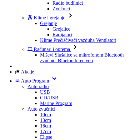
Radio budilnici
Zvučnici
Klime i grejanje
Grejanje
Grejalice
Radijatori
Klime
Prečišćivači vazduha
Ventilatori
Računari i oprema
Miševi
Slušalice sa mikrofonom
Bluetooth
zvučnici
Bluetooth reciveri
Akcije
Auto Program
Auto radio
USB
CD/USB
Marine Program
Auto zvučnici
10cm
13cm
16cm
17cm
Elipse