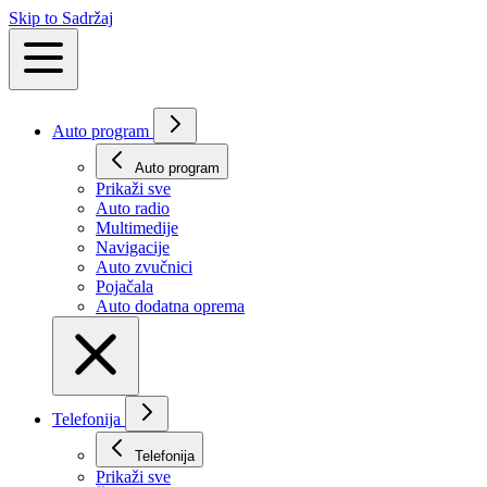
Skip to Sadržaj
Auto program
Auto program
Prikaži svе
Auto radio
Multimedije
Navigacije
Auto zvučnici
Pojačala
Auto dodatna oprema
Telefonija
Telefonija
Prikaži svе