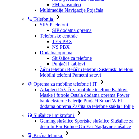
FM transmiteri
Multimedije
Navigacije
Pojačala
Telefonija
SIP/IP telefoni
SIP dodatna oprema
Telefonske centrale
TES PBX
NS PBX
Dodatna oprema
Slušalice za telefone
Punjači i kablovi
Žični telefoni
Bežični telefoni
Sistemski telefoni
Mobilni telefoni
Pametni satovi
Oprema za mobilne telefone i IT
Adapteri
Držači za mobilne telefone
Kablovi
Maske i futrole
Ostala dodatna oprema
Power
bank eksterne baterije
Punjači
Smart WiFI
dodatna oprema
Zaštita za telefone stakla i folije
Slušalice i mikrofoni
Gaming slušalice
Sportske slušalice
Slušalice za
decu
In Ear Bubice
On Ear Naglavne slušalice
Kućna tehnika