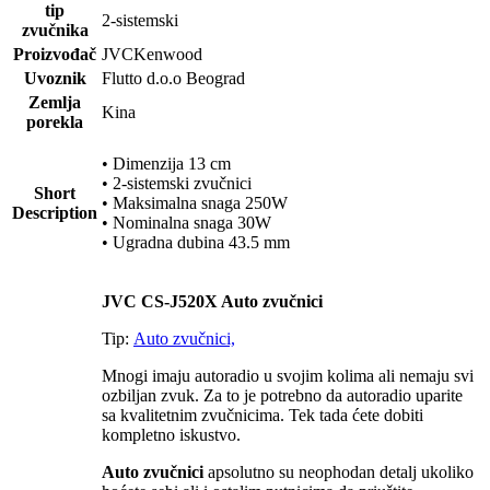
tip
2-sistemski
zvučnika
Proizvođač
JVCKenwood
Uvoznik
Flutto d.o.o Beograd
Zemlja
Kina
porekla
• Dimenzija 13 cm
• 2-sistemski zvučnici
Short
• Maksimalna snaga 250W
Description
• Nominalna snaga 30W
• Ugradna dubina 43.5 mm
JVC CS-J520X Auto zvučnici
Tip:
Auto zvučnici,
Mnogi imaju autoradio u svojim kolima ali nemaju svi
ozbiljan zvuk. Za to je potrebno da autoradio uparite
sa kvalitetnim zvučnicima. Tek tada ćete dobiti
kompletno iskustvo.
Auto zvučnici
apsolutno su neophodan detalj ukoliko