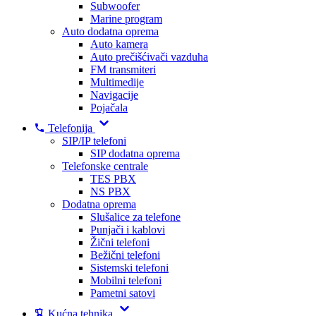
Subwoofer
Marine program
Auto dodatna oprema
Auto kamera
Auto prečišćivači vazduha
FM transmiteri
Multimedije
Navigacije
Pojačala
Telefonija
SIP/IP telefoni
SIP dodatna oprema
Telefonske centrale
TES PBX
NS PBX
Dodatna oprema
Slušalice za telefone
Punjači i kablovi
Žični telefoni
Bežični telefoni
Sistemski telefoni
Mobilni telefoni
Pametni satovi
Kućna tehnika