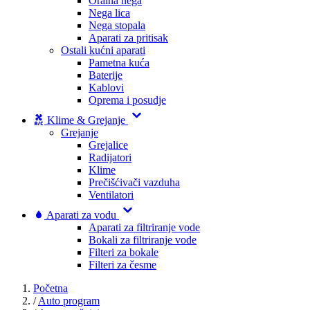
Oralna nega
Nega lica
Nega stopala
Aparati za pritisak
Ostali kućni aparati
Pametna kuća
Baterije
Kablovi
Oprema i posudje
Klime & Grejanje
Grejanje
Grejalice
Radijatori
Klime
Prečišćivači vazduha
Ventilatori
Aparati za vodu
Aparati za filtriranje vode
Bokali za filtriranje vode
Filteri za bokale
Filteri za česme
Početna
/
Auto program