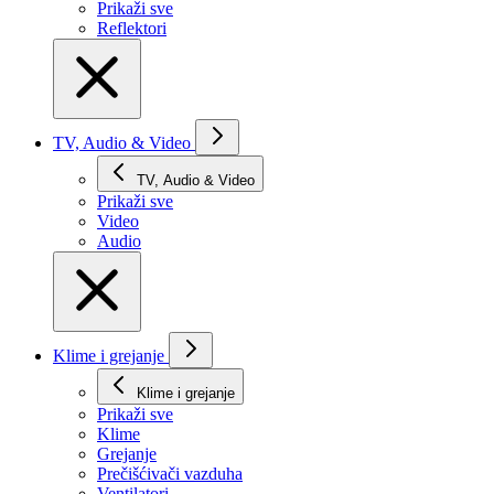
Prikaži svе
Reflektori
TV, Audio & Video
TV, Audio & Video
Prikaži svе
Video
Audio
Klime i grejanje
Klime i grejanje
Prikaži svе
Klime
Grejanje
Prečišćivači vazduha
Ventilatori