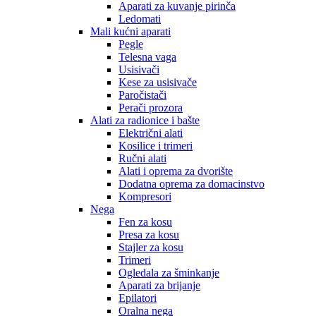
Aparati za kuvanje pirinča
Ledomati
Mali kućni aparati
Pegle
Telesna vaga
Usisivači
Kese za usisivače
Paročistači
Perači prozora
Alati za radionice i bašte
Električni alati
Kosilice i trimeri
Ručni alati
Alati i oprema za dvorište
Dodatna oprema za domacinstvo
Kompresori
Nega
Fen za kosu
Presa za kosu
Stajler za kosu
Trimeri
Ogledala za šminkanje
Aparati za brijanje
Epilatori
Oralna nega