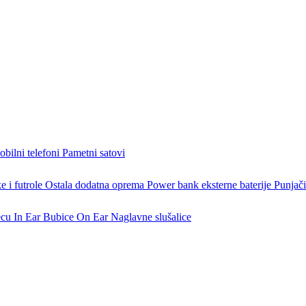
bilni telefoni
Pametni satovi
 i futrole
Ostala dodatna oprema
Power bank eksterne baterije
Punjači
ecu
In Ear Bubice
On Ear Naglavne slušalice