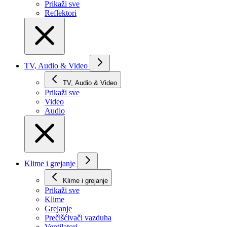
Prikaži svе
Reflektori
TV, Audio & Video
TV, Audio & Video
Prikaži svе
Video
Audio
Klime i grejanje
Klime i grejanje
Prikaži svе
Klime
Grejanje
Prečišćivači vazduha
Ventilatori