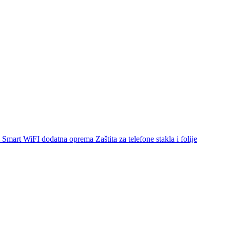
Smart WiFI dodatna oprema
Zaštita za telefone stakla i folije