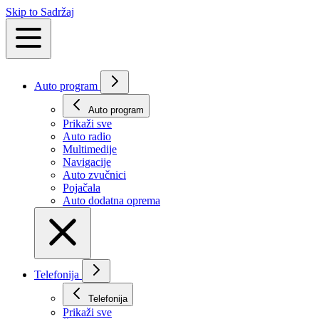
Skip to Sadržaj
Auto program
Auto program
Prikaži svе
Auto radio
Multimedije
Navigacije
Auto zvučnici
Pojačala
Auto dodatna oprema
Telefonija
Telefonija
Prikaži svе