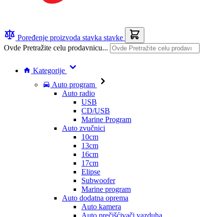
Poređenje proizvoda
stavka
stavke
Ovde Pretražite celu prodavnicu...
Kategorije
Auto program
Auto radio
USB
CD/USB
Marine Program
Auto zvučnici
10cm
13cm
16cm
17cm
Elipse
Subwoofer
Marine program
Auto dodatna oprema
Auto kamera
Auto prečišćivači vazduha