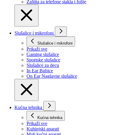
Zaštita za telefone stakla i folije
Slušalice i mikrofoni
Slušalice i mikrofoni
Prikaži svе
Gaming slušalice
Sportske slušalice
Slušalice za decu
In Ear Bubice
On Ear Naglavne slušalice
Kućna tehnika
Kućna tehnika
Prikaži svе
Kuhinjski aparati
Mali kućni aparati