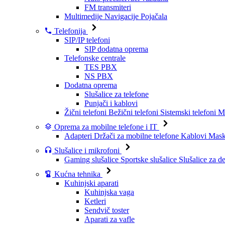
FM transmiteri
Multimedije
Navigacije
Pojačala
Telefonija
SIP/IP telefoni
SIP dodatna oprema
Telefonske centrale
TES PBX
NS PBX
Dodatna oprema
Slušalice za telefone
Punjači i kablovi
Žični telefoni
Bežični telefoni
Sistemski telefoni
Mo
Oprema za mobilne telefone i IT
Adapteri
Držači za mobilne telefone
Kablovi
Maske
Slušalice i mikrofoni
Gaming slušalice
Sportske slušalice
Slušalice za d
Kućna tehnika
Kuhinjski aparati
Kuhinjska vaga
Ketleri
Sendvič toster
Aparati za vafle