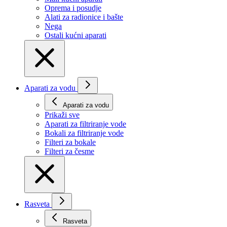
Oprema i posudje
Alati za radionice i bašte
Nega
Ostali kućni aparati
Aparati za vodu
Aparati za vodu
Prikaži svе
Aparati za filtriranje vode
Bokali za filtriranje vode
Filteri za bokale
Filteri za česme
Rasveta
Rasveta