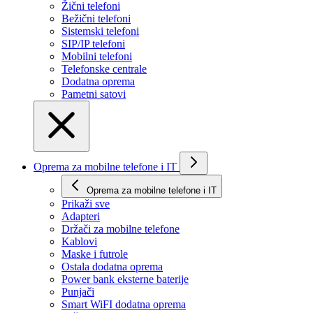
Žični telefoni
Bežični telefoni
Sistemski telefoni
SIP/IP telefoni
Mobilni telefoni
Telefonske centrale
Dodatna oprema
Pametni satovi
Oprema za mobilne telefone i IT
Oprema za mobilne telefone i IT
Prikaži svе
Adapteri
Držači za mobilne telefone
Kablovi
Maske i futrole
Ostala dodatna oprema
Power bank eksterne baterije
Punjači
Smart WiFI dodatna oprema