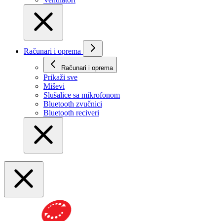
Računari i oprema
Računari i oprema
Prikaži svе
Miševi
Slušalice sa mikrofonom
Bluetooth zvučnici
Bluetooth reciveri