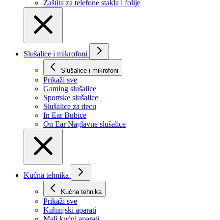
Zaštita za telefone stakla i folije
Slušalice i mikrofoni
Slušalice i mikrofoni
Prikaži svе
Gaming slušalice
Sportske slušalice
Slušalice za decu
In Ear Bubice
On Ear Naglavne slušalice
Kućna tehnika
Kućna tehnika
Prikaži svе
Kuhinjski aparati
Mali kućni aparati