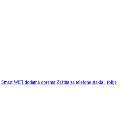
Smart WiFI dodatna oprema
Zaštita za telefone stakla i folije