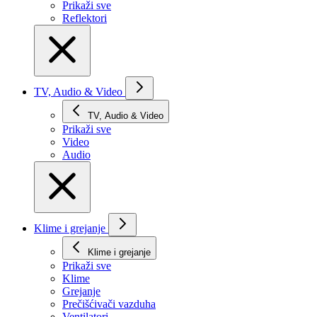
Prikaži svе
Reflektori
TV, Audio & Video
TV, Audio & Video
Prikaži svе
Video
Audio
Klime i grejanje
Klime i grejanje
Prikaži svе
Klime
Grejanje
Prečišćivači vazduha
Ventilatori