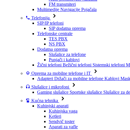
FM transmiteri
Multimedije
Navigacije
Pojačala
Telefonija
SIP/IP telefoni
SIP dodatna oprema
Telefonske centrale
TES PBX
NS PBX
Dodatna oprema
Slušalice za telefone
Punjači i kablovi
Žični telefoni
Bežični telefoni
Sistemski telefoni
Mo
Oprema za mobilne telefone i IT
Adapteri
Držači za mobilne telefone
Kablovi
Maske
Slušalice i mikrofoni
Gaming slušalice
Sportske slušalice
Slušalice za d
Kućna tehnika
Kuhinjski aparati
Kuhinjska vaga
Ketleri
Sendvič toster
Aparati za vafle