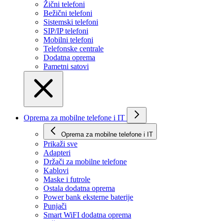
Žični telefoni
Bežični telefoni
Sistemski telefoni
SIP/IP telefoni
Mobilni telefoni
Telefonske centrale
Dodatna oprema
Pametni satovi
Oprema za mobilne telefone i IT
Oprema za mobilne telefone i IT
Prikaži svе
Adapteri
Držači za mobilne telefone
Kablovi
Maske i futrole
Ostala dodatna oprema
Power bank eksterne baterije
Punjači
Smart WiFI dodatna oprema