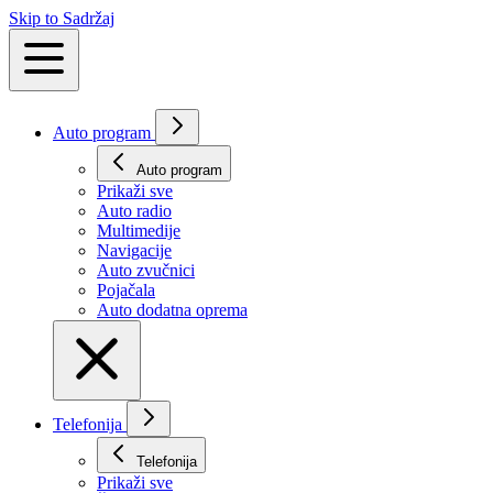
Skip to Sadržaj
Auto program
Auto program
Prikaži svе
Auto radio
Multimedije
Navigacije
Auto zvučnici
Pojačala
Auto dodatna oprema
Telefonija
Telefonija
Prikaži svе