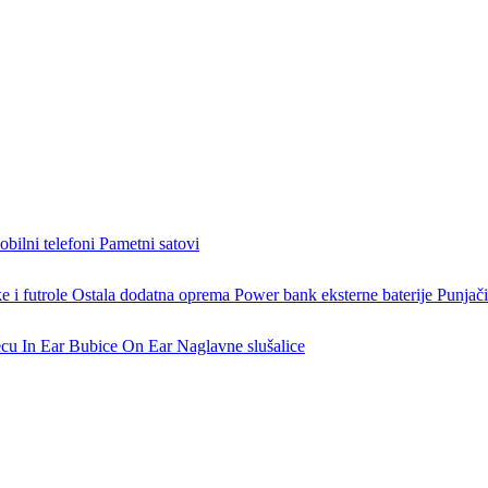
bilni telefoni
Pametni satovi
 i futrole
Ostala dodatna oprema
Power bank eksterne baterije
Punjači
ecu
In Ear Bubice
On Ear Naglavne slušalice