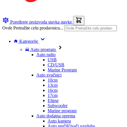
Poređenje proizvoda
stavka
stavke
Ovde Pretražite celu prodavnicu...
Kategorije
Auto program
Auto radio
USB
CD/USB
Marine Program
Auto zvučnici
10cm
13cm
16cm
17cm
Elipse
Subwoofer
Marine program
Auto dodatna oprema
Auto kamera
Auto prečišćivači vazduha