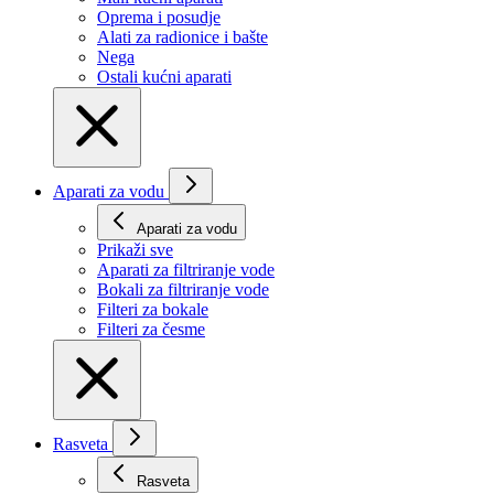
Oprema i posudje
Alati za radionice i bašte
Nega
Ostali kućni aparati
Aparati za vodu
Aparati za vodu
Prikaži svе
Aparati za filtriranje vode
Bokali za filtriranje vode
Filteri za bokale
Filteri za česme
Rasveta
Rasveta