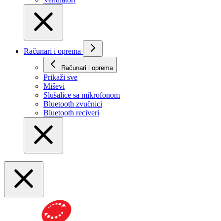
Računari i oprema
Računari i oprema
Prikaži svе
Miševi
Slušalice sa mikrofonom
Bluetooth zvučnici
Bluetooth reciveri