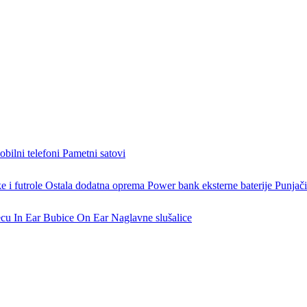
bilni telefoni
Pametni satovi
 i futrole
Ostala dodatna oprema
Power bank eksterne baterije
Punjači
ecu
In Ear Bubice
On Ear Naglavne slušalice