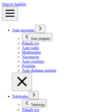
Skip to Sadržaj
Auto program
Auto program
Prikaži svе
Auto radio
Multimedije
Navigacije
Auto zvučnici
Pojačala
Auto dodatna oprema
Telefonija
Telefonija
Prikaži svе