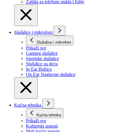
Zaštita za telefone stakla i folije
Slušalice i mikrofoni
Slušalice i mikrofoni
Prikaži svе
Gaming slušalice
Sportske slušalice
Slušalice za decu
In Ear Bubice
On Ear Naglavne slušalice
Kućna tehnika
Kućna tehnika
Prikaži svе
Kuhinjski aparati
Mali kućni aparati