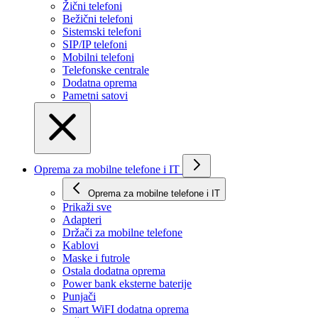
Žični telefoni
Bežični telefoni
Sistemski telefoni
SIP/IP telefoni
Mobilni telefoni
Telefonske centrale
Dodatna oprema
Pametni satovi
Oprema za mobilne telefone i IT
Oprema za mobilne telefone i IT
Prikaži svе
Adapteri
Držači za mobilne telefone
Kablovi
Maske i futrole
Ostala dodatna oprema
Power bank eksterne baterije
Punjači
Smart WiFI dodatna oprema