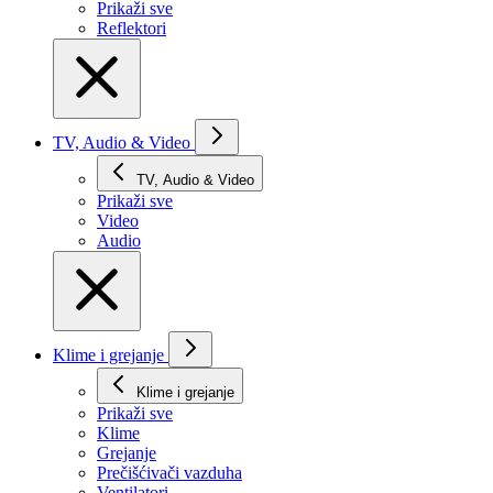
Prikaži svе
Reflektori
TV, Audio & Video
TV, Audio & Video
Prikaži svе
Video
Audio
Klime i grejanje
Klime i grejanje
Prikaži svе
Klime
Grejanje
Prečišćivači vazduha
Ventilatori