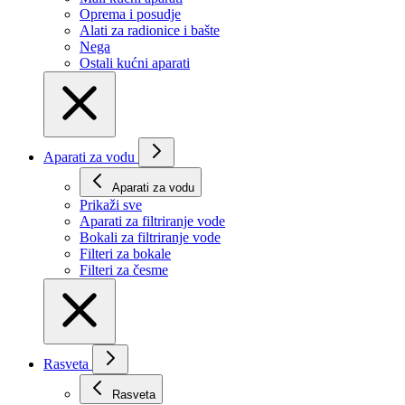
Oprema i posudje
Alati za radionice i bašte
Nega
Ostali kućni aparati
Aparati za vodu
Aparati za vodu
Prikaži svе
Aparati za filtriranje vode
Bokali za filtriranje vode
Filteri za bokale
Filteri za česme
Rasveta
Rasveta