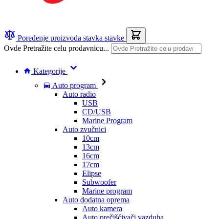
Poređenje proizvoda
stavka
stavke
Ovde Pretražite celu prodavnicu...
Kategorije
Auto program
Auto radio
USB
CD/USB
Marine Program
Auto zvučnici
10cm
13cm
16cm
17cm
Elipse
Subwoofer
Marine program
Auto dodatna oprema
Auto kamera
Auto prečišćivači vazduha