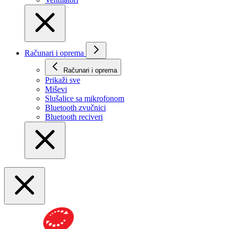
Računari i oprema
Računari i oprema
Prikaži svе
Miševi
Slušalice sa mikrofonom
Bluetooth zvučnici
Bluetooth reciveri