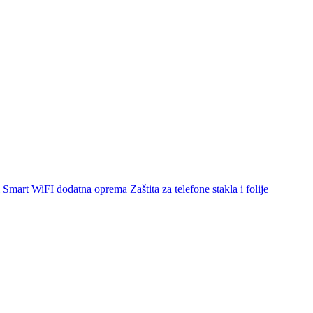
Smart WiFI dodatna oprema
Zaštita za telefone stakla i folije