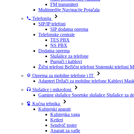
FM transmiteri
Multimedije
Navigacije
Pojačala
Telefonija
SIP/IP telefoni
SIP dodatna oprema
Telefonske centrale
TES PBX
NS PBX
Dodatna oprema
Slušalice za telefone
Punjači i kablovi
Žični telefoni
Bežični telefoni
Sistemski telefoni
Mo
Oprema za mobilne telefone i IT
Adapteri
Držači za mobilne telefone
Kablovi
Maske
Slušalice i mikrofoni
Gaming slušalice
Sportske slušalice
Slušalice za d
Kućna tehnika
Kuhinjski aparati
Kuhinjska vaga
Ketleri
Sendvič toster
Aparati za vafle