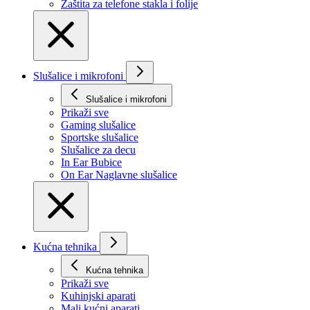
Zaštita za telefone stakla i folije
Slušalice i mikrofoni
Slušalice i mikrofoni
Prikaži svе
Gaming slušalice
Sportske slušalice
Slušalice za decu
In Ear Bubice
On Ear Naglavne slušalice
Kućna tehnika
Kućna tehnika
Prikaži svе
Kuhinjski aparati
Mali kućni aparati