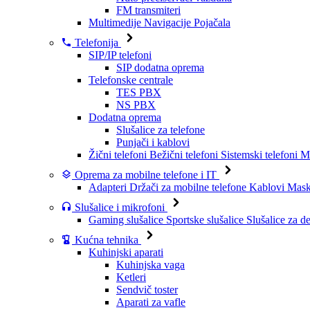
FM transmiteri
Multimedije
Navigacije
Pojačala
Telefonija
SIP/IP telefoni
SIP dodatna oprema
Telefonske centrale
TES PBX
NS PBX
Dodatna oprema
Slušalice za telefone
Punjači i kablovi
Žični telefoni
Bežični telefoni
Sistemski telefoni
Mo
Oprema za mobilne telefone i IT
Adapteri
Držači za mobilne telefone
Kablovi
Maske
Slušalice i mikrofoni
Gaming slušalice
Sportske slušalice
Slušalice za d
Kućna tehnika
Kuhinjski aparati
Kuhinjska vaga
Ketleri
Sendvič toster
Aparati za vafle