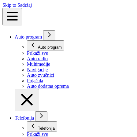
Skip to Sadržaj
Auto program
Auto program
Prikaži svе
Auto radio
Multimedije
Navigacije
Auto zvučnici
Pojačala
Auto dodatna oprema
Telefonija
Telefonija
Prikaži svе