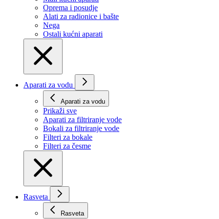
Oprema i posudje
Alati za radionice i bašte
Nega
Ostali kućni aparati
Aparati za vodu
Aparati za vodu
Prikaži svе
Aparati za filtriranje vode
Bokali za filtriranje vode
Filteri za bokale
Filteri za česme
Rasveta
Rasveta