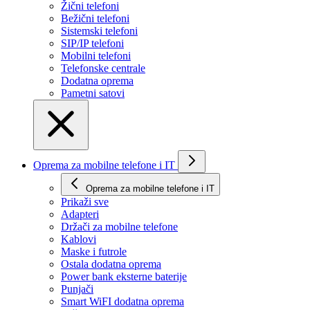
Žični telefoni
Bežični telefoni
Sistemski telefoni
SIP/IP telefoni
Mobilni telefoni
Telefonske centrale
Dodatna oprema
Pametni satovi
Oprema za mobilne telefone i IT
Oprema za mobilne telefone i IT
Prikaži svе
Adapteri
Držači za mobilne telefone
Kablovi
Maske i futrole
Ostala dodatna oprema
Power bank eksterne baterije
Punjači
Smart WiFI dodatna oprema