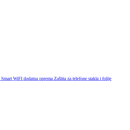
Smart WiFI dodatna oprema
Zaštita za telefone stakla i folije