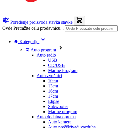
Poređenje proizvoda
stavka
stavke
Ovde Pretražite celu prodavnicu...
Kategorije
Auto program
Auto radio
USB
CD/USB
Marine Program
Auto zvučnici
10cm
13cm
16cm
17cm
Elipse
Subwoofer
Marine program
Auto dodatna oprema
Auto kamera
Auto prečišćivači vazduha