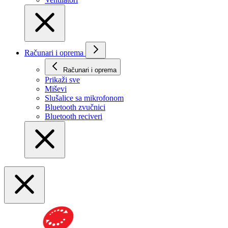
Računari i oprema
Računari i oprema
Prikaži svе
Miševi
Slušalice sa mikrofonom
Bluetooth zvučnici
Bluetooth reciveri