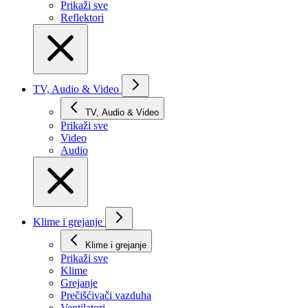
Prikaži svе
Reflektori
TV, Audio & Video
TV, Audio & Video
Prikaži svе
Video
Audio
Klime i grejanje
Klime i grejanje
Prikaži svе
Klime
Grejanje
Prečišćivači vazduha
Ventilatori