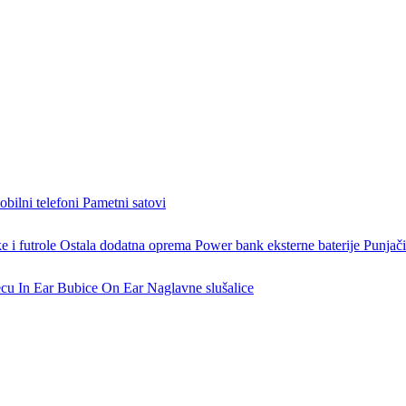
bilni telefoni
Pametni satovi
 i futrole
Ostala dodatna oprema
Power bank eksterne baterije
Punjači
ecu
In Ear Bubice
On Ear Naglavne slušalice