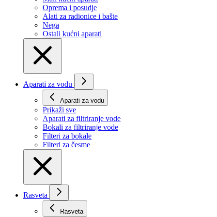
Oprema i posudje
Alati za radionice i bašte
Nega
Ostali kućni aparati
Aparati za vodu
Aparati za vodu
Prikaži svе
Aparati za filtriranje vode
Bokali za filtriranje vode
Filteri za bokale
Filteri za česme
Rasveta
Rasveta