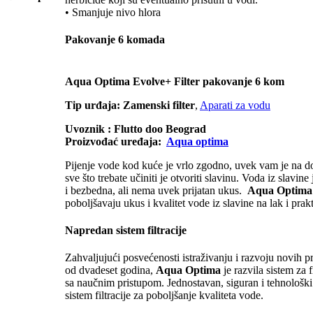
• Smanjuje nivo hlora
Pakovanje 6 komada
Aqua Optima Evolve+ Filter pakovanje 6 kom
Tip urđaja:
Zamenski filter
,
Aparati za vodu
Uvoznik : Flutto doo Beograd
Proizvođać uređaja:
Aqua optima
Pijenje vode kod kuće je vrlo zgodno, uvek vam je na d
sve što trebate učiniti je otvoriti slavinu. Voda iz slavine
i bezbedna, ali nema uvek prijatan ukus.
Aqua Optima
poboljšavaju ukus i kvalitet vode iz slavine na lak i prak
Napredan sistem filtracije
Zahvaljujući posvećenosti istraživanju i razvoju novih p
od dvadeset godina,
Aqua Optima
je razvila sistem za f
sa naučnim pristupom. Jednostavan, siguran i tehnološk
sistem filtracije za poboljšanje kvaliteta vode.