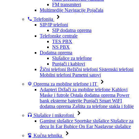
FM transmiteri
Multimedije
Navigacije
Pojačala
Telefonija
SIP/IP telefoni
SIP dodatna oprema
Telefonske centrale
TES PBX
NS PBX
Dodatna oprema
Slušalice za telefone
Punjači i kablovi
Žični telefoni
Bežični telefoni
Sistemski telefoni
Mobilni telefoni
Pametni satovi
Oprema za mobilne telefone i IT
Adapteri
Držači za mobilne telefone
Kablovi
Maske i futrole
Ostala dodatna oprema
Power
bank eksterne baterije
Punjači
Smart WiFI
dodatna oprema
Zaštita za telefone stakla i folije
Slušalice i mikrofoni
Gaming slušalice
Sportske slušalice
Slušalice za
decu
In Ear Bubice
On Ear Naglavne slušalice
Kućna tehnika