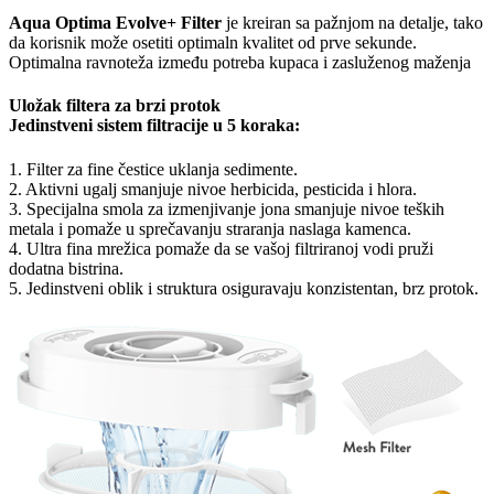
Aqua Optima Evolve+ Filter
je kreiran sa pažnjom na detalje, tako
da korisnik može osetiti optimaln kvalitet od prve sekunde.
Optimalna ravnoteža između potreba kupaca i zasluženog maženja
Uložak filtera za brzi protok
Jedinstveni sistem filtracije u 5 koraka:
1. Filter za fine čestice uklanja sedimente.
2. Aktivni ugalj smanjuje nivoe herbicida, pesticida i hlora.
3. Specijalna smola za izmenjivanje jona smanjuje nivoe teških
metala i pomaže u sprečavanju straranja naslaga kamenca.
4. Ultra fina mrežica pomaže da se vašoj filtriranoj vodi pruži
dodatna bistrina.
5. Jedinstveni oblik i struktura osiguravaju konzistentan, brz protok.