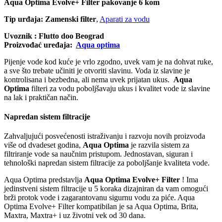
Aqua Optima Evolve+ Filter pakovanje 6 kom
Tip urđaja:
Zamenski filter
,
Aparati za vodu
Uvoznik : Flutto doo Beograd
Proizvođać uređaja:
Aqua optima
Pijenje vode kod kuće je vrlo zgodno, uvek vam je na dohvat ruke,
a sve što trebate učiniti je otvoriti slavinu. Voda iz slavine je
kontrolisana i bezbedna, ali nema uvek prijatan ukus.
Aqua
Optima
filteri za vodu poboljšavaju ukus i kvalitet vode iz slavine
na lak i praktičan način.
Napredan sistem filtracije
Zahvaljujući posvećenosti istraživanju i razvoju novih proizvoda
više od dvadeset godina,
Aqua Optima
je razvila sistem za
filtriranje vode sa naučnim pristupom. Jednostavan, siguran i
tehnološki napredan sistem filtracije za poboljšanje kvaliteta vode.
Aqua Optima predstavlja
Aqua Optima Evolve+ Filter
! Ima
jedinstveni sistem filtracije u 5 koraka dizajniran da vam omogući
brži protok vode i zagarantovanu sigurnu vodu za piće. Aqua
Optima Evolve+ Filter kompatibilan je sa Aqua Optima, Brita,
Maxtra, Maxtra+ i uz životni vek od 30 dana.