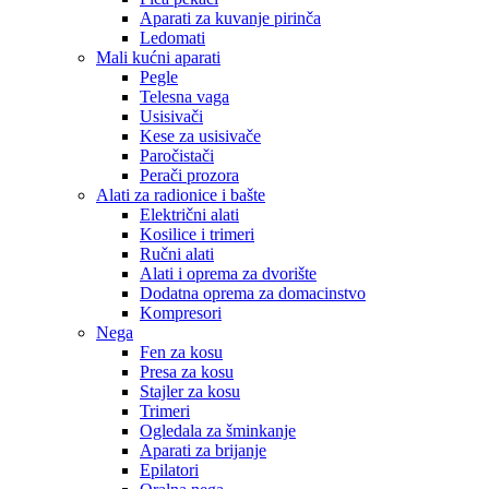
Aparati za kuvanje pirinča
Ledomati
Mali kućni aparati
Pegle
Telesna vaga
Usisivači
Kese za usisivače
Paročistači
Perači prozora
Alati za radionice i bašte
Električni alati
Kosilice i trimeri
Ručni alati
Alati i oprema za dvorište
Dodatna oprema za domacinstvo
Kompresori
Nega
Fen za kosu
Presa za kosu
Stajler za kosu
Trimeri
Ogledala za šminkanje
Aparati za brijanje
Epilatori