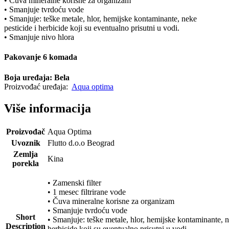
• Čuva mineralne korisne za organizam
• Smanjuje tvrdoću vode
• Smanjuje: teške metale, hlor, hemijske kontaminante, neke
pesticide i herbicide koji su eventualno prisutni u vodi.
• Smanjuje nivo hlora
Pakovanje 6 komada
Boja uređaja: Bela
Proizvođać uređaja:
Aqua optima
Više informacija
Proizvođač
Aqua Optima
Uvoznik
Flutto d.o.o Beograd
Zemlja
Kina
porekla
• Zamenski filter
• 1 mesec filtrirane vode
• Čuva mineralne korisne za organizam
• Smanjuje tvrdoću vode
Short
• Smanjuje: teške metale, hlor, hemijske kontaminante, n
Description
herbicide koji su eventualno prisutni u vodi.