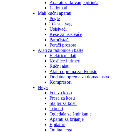
Aparati za kuvanje pirinča
Ledomati
Mali kućni aparati
Pegle
Telesna vaga
Usisivači
Kese za usisivače
Paročistači
Perači prozora
Alati za radionice i bašte
Električni alati
Kosilice i trimeri
Ručni alati
Alati i oprema za dvorište
Dodatna oprema za domacinstvo
Kompresori
Nega
Fen za kosu
Presa za kosu
Stajler za kosu
Trimeri
Ogledala za šminkanje
Aparati za brijanje
Epilatori
Oralna nega