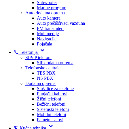
Subwoofer
Marine program
Auto dodatna oprema
Auto kamera
Auto prečišćivači vazduha
FM transmiteri
Multimedije
Navigacije
Pojačala
Telefonija
SIP/IP telefoni
SIP dodatna oprema
Telefonske centrale
TES PBX
NS PBX
Dodatna oprema
Slušalice za telefone
Punjači i kablovi
Žični telefoni
Bežični telefoni
Sistemski telefoni
Mobilni telefoni
Pametni satovi
Kućna tehnika