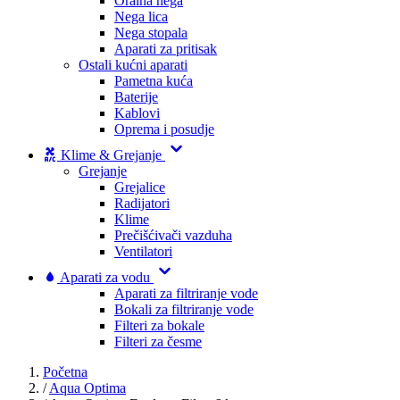
Oralna nega
Nega lica
Nega stopala
Aparati za pritisak
Ostali kućni aparati
Pametna kuća
Baterije
Kablovi
Oprema i posudje
Klime & Grejanje
Grejanje
Grejalice
Radijatori
Klime
Prečišćivači vazduha
Ventilatori
Aparati za vodu
Aparati za filtriranje vode
Bokali za filtriranje vode
Filteri za bokale
Filteri za česme
Početna
/
Aqua Optima