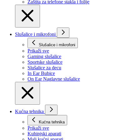
Zaštita za telefone stakla i folije
Slušalice i mikrofoni
Slušalice i mikrofoni
Prikaži svе
Gaming slušalice
Sportske slušalice
Slušalice za decu
In Ear Bubice
On Ear Naglavne slušalice
Kućna tehnika
Kućna tehnika
Prikaži svе
Kuhinjski aparati
Mali kućni aparati