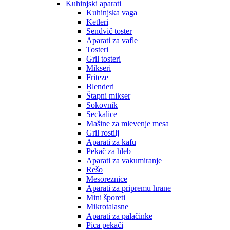
Kuhinjski aparati
Kuhinjska vaga
Ketleri
Sendvič toster
Aparati za vafle
Tosteri
Gril tosteri
Mikseri
Friteze
Blenderi
Štapni mikser
Sokovnik
Seckalice
Mašine za mlevenje mesa
Gril rostilj
Aparati za kafu
Pekač za hleb
Aparati za vakumiranje
Rešo
Mesoreznice
Aparati za pripremu hrane
Mini šporeti
Mikrotalasne
Aparati za palačinke
Pica pekači