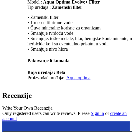
Model :
Aqua Optima Evolve+ Filter
Tip uređaja :
Zamenski filter
• Zamenski filter
• 1 mesec filtrirane vode
• Čuva mineralne korisne za organizam
• Smanjuje tvrdoću vode
• Smanjuje: teške metale, hlor, hemijske kontaminante, n
herbicide koji su eventualno prisutni u vodi.
• Smanjuje nivo hlora
Pakovanje 6 komada
Boja uređaja: Bela
Proizvođać uređaja:
Aqua optima
Recenzije
Write Your Own Recenzija
Only registered users can write reviews. Please
Sign in
or
create an
account