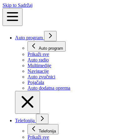
Skip to Sadržaj
Auto program
Auto program
Prikaži svе
Auto radio
Multimedije
Navigacije
Auto zvučnici
Pojačala
Auto dodatna oprema
Telefonija
Telefonija
Prikaži svе