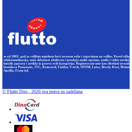
se od 2002. god sa velikim uspehom bavi uvozom robe i trgovinom na veliko. Pored oblast
telekomunikacija, naša delatnost obuhvata i prodaju audio opreme, audio i video uređaja,
kućnih aparata i artikla iz gotovo svih kategorija. Registrovani smo kao direktni uvoznici
brendova Panasonic, JVC, Kenwood, Uniden, V-tech, SNOM, Laica, Brock, Kiwi, Heinner
Aprilla, Fram itd.
© Flutto Doo
- 2026 sva prava su zadržana