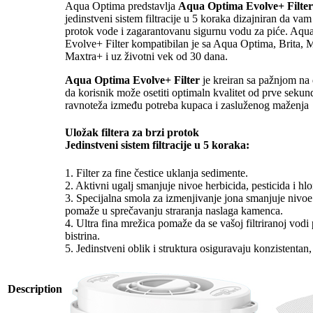
Aqua Optima predstavlja
Aqua Optima Evolve+ Filter
jedinstveni sistem filtracije u 5 koraka dizajniran da va
protok vode i zagarantovanu sigurnu vodu za piće. Aqu
Evolve+ Filter kompatibilan je sa Aqua Optima, Brita, 
Maxtra+ i uz životni vek od 30 dana.
Aqua Optima Evolve+ Filter
je kreiran sa pažnjom na 
da korisnik može osetiti optimaln kvalitet od prve seku
ravnoteža između potreba kupaca i zasluženog maženja
Uložak filtera za brzi protok
Jedinstveni sistem filtracije u 5 koraka:
1. Filter za fine čestice uklanja sedimente.
2. Aktivni ugalj smanjuje nivoe herbicida, pesticida i hlo
3. Specijalna smola za izmenjivanje jona smanjuje nivoe 
pomaže u sprečavanju straranja naslaga kamenca.
4. Ultra fina mrežica pomaže da se vašoj filtriranoj vodi
bistrina.
5. Jedinstveni oblik i struktura osiguravaju konzistentan,
Description