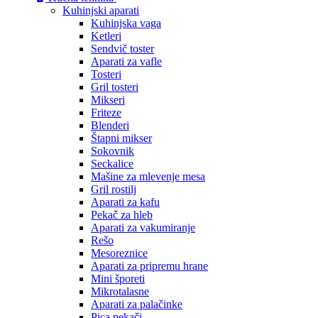
Kuhinjski aparati
Kuhinjska vaga
Ketleri
Sendvič toster
Aparati za vafle
Tosteri
Gril tosteri
Mikseri
Friteze
Blenderi
Štapni mikser
Sokovnik
Seckalice
Mašine za mlevenje mesa
Gril rostilj
Aparati za kafu
Pekač za hleb
Aparati za vakumiranje
Rešo
Mesoreznice
Aparati za pripremu hrane
Mini šporeti
Mikrotalasne
Aparati za palačinke
Pica pekači