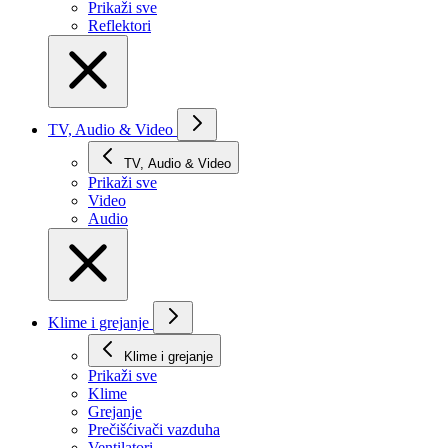
Prikaži svе
Reflektori
TV, Audio & Video
TV, Audio & Video
Prikaži svе
Video
Audio
Klime i grejanje
Klime i grejanje
Prikaži svе
Klime
Grejanje
Prečišćivači vazduha
Ventilatori