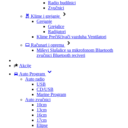
Radio budilnici
Zvučnici
Klime i grejanje
Grejanje
Grejalice
Radijatori
Klime
Prečišćivači vazduha
Ventilatori
Računari i oprema
Miševi
Slušalice sa mikrofonom
Bluetooth
zvučnici
Bluetooth reciveri
Akcije
Auto Program
Auto radio
USB
CD/USB
Marine Program
Auto zvučnici
10cm
13cm
16cm
17cm
Elipse