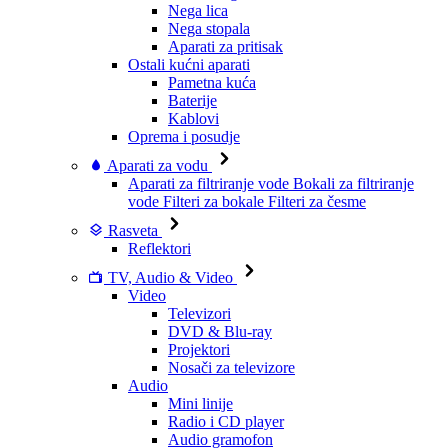
Nega lica
Nega stopala
Aparati za pritisak
Ostali kućni aparati
Pametna kuća
Baterije
Kablovi
Oprema i posudje
Aparati za vodu
Aparati za filtriranje vode
Bokali za filtriranje
vode
Filteri za bokale
Filteri za česme
Rasveta
Reflektori
TV, Audio & Video
Video
Televizori
DVD & Blu-ray
Projektori
Nosači za televizore
Audio
Mini linije
Radio i CD player
Audio gramofon