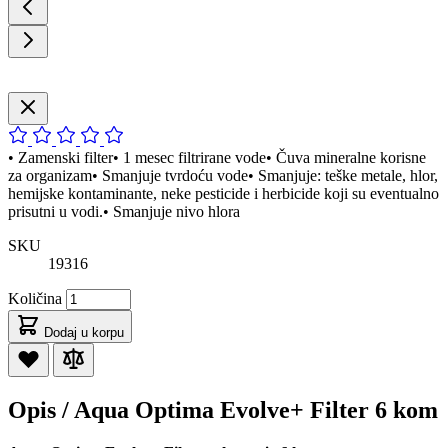
• Zamenski filter• 1 mesec filtrirane vode• Čuva mineralne korisne
za organizam• Smanjuje tvrdoću vode• Smanjuje: teške metale, hlor,
hemijske kontaminante, neke pesticide i herbicide koji su eventualno
prisutni u vodi.• Smanjuje nivo hlora
SKU
19316
Količina
Dodaj u korpu
Opis /
Aqua Optima Evolve+ Filter 6 kom