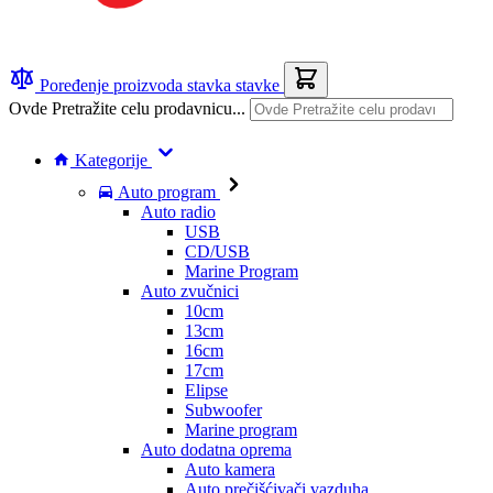
Poređenje proizvoda
stavka
stavke
Ovde Pretražite celu prodavnicu...
Kategorije
Auto program
Auto radio
USB
CD/USB
Marine Program
Auto zvučnici
10cm
13cm
16cm
17cm
Elipse
Subwoofer
Marine program
Auto dodatna oprema
Auto kamera
Auto prečišćivači vazduha