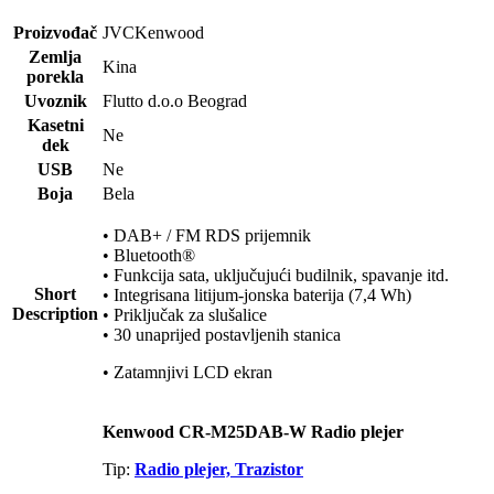
Proizvođač
JVCKenwood
Zemlja
Kina
porekla
Uvoznik
Flutto d.o.o Beograd
Kasetni
Ne
dek
USB
Ne
Boja
Bela
• DAB+ / FM RDS prijemnik
• Bluetooth®
• Funkcija sata, uključujući budilnik, spavanje itd.
Short
• Integrisana litijum-jonska baterija (7,4 Wh)
Description
• Priključak za slušalice
• 30 unaprijed postavljenih stanica
• Zatamnjivi LCD ekran
Kenwood CR-M25DAB-W Radio plejer
Tip:
Radio plejer, Trazistor