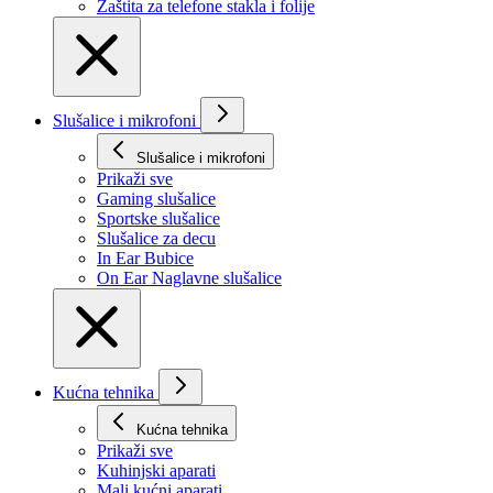
Zaštita za telefone stakla i folije
Slušalice i mikrofoni
Slušalice i mikrofoni
Prikaži svе
Gaming slušalice
Sportske slušalice
Slušalice za decu
In Ear Bubice
On Ear Naglavne slušalice
Kućna tehnika
Kućna tehnika
Prikaži svе
Kuhinjski aparati
Mali kućni aparati