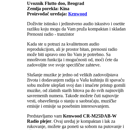
Uvoznik Flutto doo, Beograd
Zemlja porekla: Kina
Proizvođač uređaja:
Kenwood
Doživite istinsko i jedinstveno audio iskustvo i osetite
razliku koju mogu da Vam pruža kompaktan i skladan
Prenosni radio - tranzistor
Kada ste u potrazi za kvalitetnom audio
reprodukcijom, ali je prostor bitan, prenosni radio
može biti upravo ono što Vam je potrebno. Sa
mnoštvom funkcija i mogućnosti od, moći ćete da
zadovoljite sve svoje specifične zahteve.
Slušanje muzike je jedno od velikih zadovoljstava
života i dodavanjem radija u Vašu kuhinju ili spavaću
sobu možete ulepšati svoj dan i imaćete pristup gomili
muzike, od zlatnih starih hitova pa do svih najnovijih
savremenih numera. Takođe možete čuti najnovije
vesti, obaveštenja o stanju u saobraćaju, muzičke
emisije i emisije sa posebnim interesovanjem.
Predstavljamo vam
Kenwood CR-M25DAB-W
Radio plejer
. Ovaj uređaj je kompaktan i lak za
rukovanje, možete ga poneti sa sobom na putovanje i