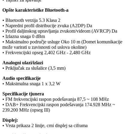
Opšte karakteristike Bluetooth-a
• Bluetooth verzija 5.3 Klasa 2
• Napredni profil distribucije zvuka (A2DP) Da
• Profil daljinskog upravljanja zvukom/videom (AVRCP) Da
• Izlazna snaga 0 dBm
• Maksimalno područje usluge Oko 10 m (Domet komunikacije
može varirati u zavisnosti od uslova okoline)
• Frekvencijski opseg 2,402 GHz - 2,480 GHz
Analogni ulazi/izlazi
• Priključak za slušalice (3,5 mm)
Audio specifikacije
• Maksimalna snaga 1 x 3,2 W
Specifikacije tjunera
• FM frekvencijski raspon podešavanja 87,5 ~ 108 MHz
• DAB+ Frekvencijski raspon podešavanja 174.928 MHz ~
239.200 MHz (opseg III)
Displej:
• Vrsta prikaza 2 linije, crni displej sa ciframa