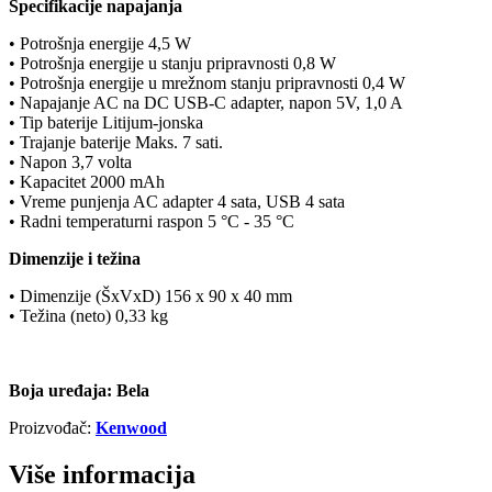
Specifikacije napajanja
• Potrošnja energije 4,5 W
• Potrošnja energije u stanju pripravnosti 0,8 W
• Potrošnja energije u mrežnom stanju pripravnosti 0,4 W
• Napajanje AC na DC USB-C adapter, napon 5V, 1,0 A
• Tip baterije Litijum-jonska
• Trajanje baterije Maks. 7 sati.
• Napon 3,7 volta
• Kapacitet 2000 mAh
• Vreme punjenja AC adapter 4 sata, USB 4 sata
• Radni temperaturni raspon 5 °C - 35 °C
Dimenzije i težina
• Dimenzije (ŠxVxD) 156 x 90 x 40 mm
• Težina (neto) 0,33 kg
Boja uređaja: Bela
Proizvođač:
Kenwood
Više informacija