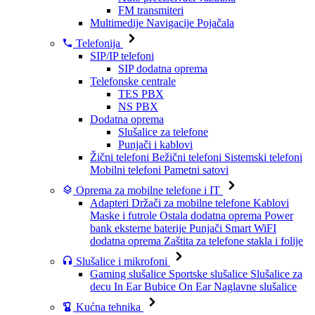
FM transmiteri
Multimedije
Navigacije
Pojačala
Telefonija
SIP/IP telefoni
SIP dodatna oprema
Telefonske centrale
TES PBX
NS PBX
Dodatna oprema
Slušalice za telefone
Punjači i kablovi
Žični telefoni
Bežični telefoni
Sistemski telefoni
Mobilni telefoni
Pametni satovi
Oprema za mobilne telefone i IT
Adapteri
Držači za mobilne telefone
Kablovi
Maske i futrole
Ostala dodatna oprema
Power
bank eksterne baterije
Punjači
Smart WiFI
dodatna oprema
Zaštita za telefone stakla i folije
Slušalice i mikrofoni
Gaming slušalice
Sportske slušalice
Slušalice za
decu
In Ear Bubice
On Ear Naglavne slušalice
Kućna tehnika