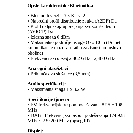
Opšte karakteristike Bluetooth-a
• Bluetooth verzija 5.3 Klasa 2
• Napredni profil distribucije zvuka (A2DP) Da
• Profil daljinskog upravljanja zvukom/videom
(AVRCP) Da
• Izlazna snaga 0 dBm
• Maksimalno područje usluge Oko 10 m (Domet
komunikacije može varirati u zavisnosti od uslova
okoline)
• Frekvencijski opseg 2,402 GHz - 2,480 GHz
Analogni ulazi/izlazi
• Priključak za slušalice (3,5 mm)
Audio specifikacije
• Maksimalna snaga 1 x 3,2 W
Specifikacije tjunera
• FM frekvencijski raspon podešavanja 87,5 ~ 108
MHz
• DAB+ Frekvencijski raspon podešavanja 174.928
MHz ~ 239.200 MHz (opseg III)
Displej: