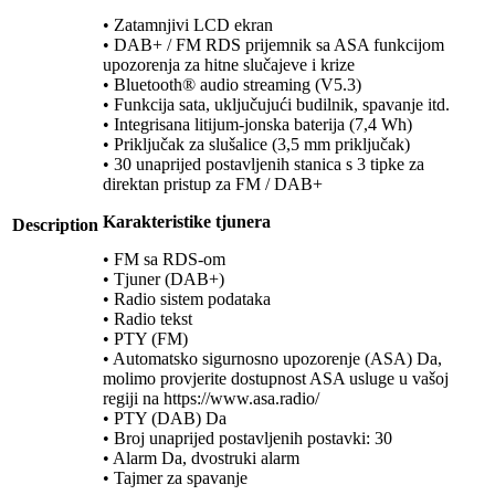
• Zatamnjivi LCD ekran
• DAB+ / FM RDS prijemnik sa ASA funkcijom
upozorenja za hitne slučajeve i krize
• Bluetooth® audio streaming (V5.3)
• Funkcija sata, uključujući budilnik, spavanje itd.
• Integrisana litijum-jonska baterija (7,4 Wh)
• Priključak za slušalice (3,5 mm priključak)
• 30 unaprijed postavljenih stanica s 3 tipke za
direktan pristup za FM / DAB+
Karakteristike tjunera
Description
• FM sa RDS-om
• Tjuner (DAB+)
• Radio sistem podataka
• Radio tekst
• PTY (FM)
• Automatsko sigurnosno upozorenje (ASA) Da,
molimo provjerite dostupnost ASA usluge u vašoj
regiji na https://www.asa.radio/
• PTY (DAB) Da
• Broj unaprijed postavljenih postavki: 30
• Alarm Da, dvostruki alarm
• Tajmer za spavanje