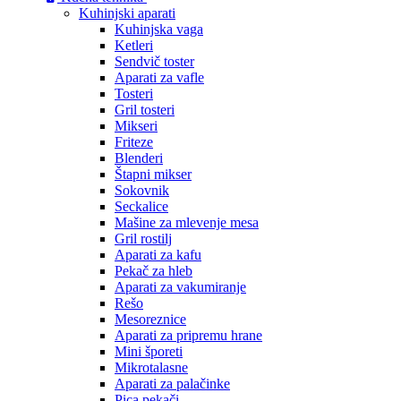
Kuhinjski aparati
Kuhinjska vaga
Ketleri
Sendvič toster
Aparati za vafle
Tosteri
Gril tosteri
Mikseri
Friteze
Blenderi
Štapni mikser
Sokovnik
Seckalice
Mašine za mlevenje mesa
Gril rostilj
Aparati za kafu
Pekač za hleb
Aparati za vakumiranje
Rešo
Mesoreznice
Aparati za pripremu hrane
Mini šporeti
Mikrotalasne
Aparati za palačinke
Pica pekači