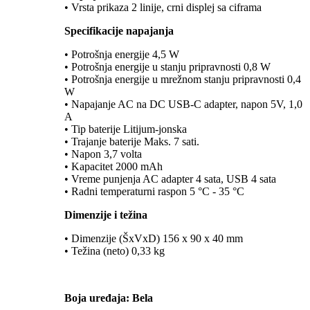
• Vrsta prikaza 2 linije, crni displej sa ciframa
Specifikacije napajanja
• Potrošnja energije 4,5 W
• Potrošnja energije u stanju pripravnosti 0,8 W
• Potrošnja energije u mrežnom stanju pripravnosti 0,4
W
• Napajanje AC na DC USB-C adapter, napon 5V, 1,0
A
• Tip baterije Litijum-jonska
• Trajanje baterije Maks. 7 sati.
• Napon 3,7 volta
• Kapacitet 2000 mAh
• Vreme punjenja AC adapter 4 sata, USB 4 sata
• Radni temperaturni raspon 5 °C - 35 °C
Dimenzije i težina
• Dimenzije (ŠxVxD) 156 x 90 x 40 mm
• Težina (neto) 0,33 kg
Boja uređaja: Bela