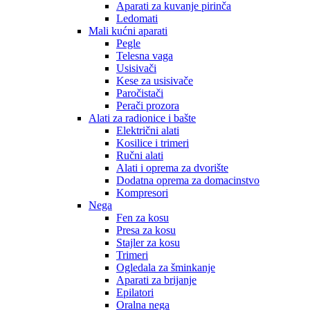
Aparati za kuvanje pirinča
Ledomati
Mali kućni aparati
Pegle
Telesna vaga
Usisivači
Kese za usisivače
Paročistači
Perači prozora
Alati za radionice i bašte
Električni alati
Kosilice i trimeri
Ručni alati
Alati i oprema za dvorište
Dodatna oprema za domacinstvo
Kompresori
Nega
Fen za kosu
Presa za kosu
Stajler za kosu
Trimeri
Ogledala za šminkanje
Aparati za brijanje
Epilatori
Oralna nega