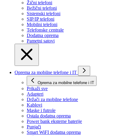
Žični telefoni
Bežični telefoni
Sistemski telefoni
SIP/IP telefoni
Mobilni telefoni
Telefonske centrale
Dodatna oprema
Pametni satovi
Oprema za mobilne telefone i IT
Oprema za mobilne telefone i IT
Prikaži svе
Adapteri
Držači za mobilne telefone
Kablovi
Maske i futrole
Ostala dodatna oprema
Power bank eksterne baterije
Punjači
Smart WiFI dodatna oprema