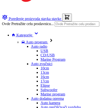
Poređenje proizvoda
stavka
stavke
Ovde Pretražite celu prodavnicu...
Kategorije
Auto program
Auto radio
USB
CD/USB
Marine Program
Auto zvučnici
10cm
13cm
16cm
17cm
Elipse
Subwoofer
Marine program
Auto dodatna oprema
Auto kamera
Auto prečišćivači vazduha