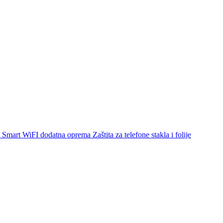
Smart WiFI dodatna oprema
Zaštita za telefone stakla i folije