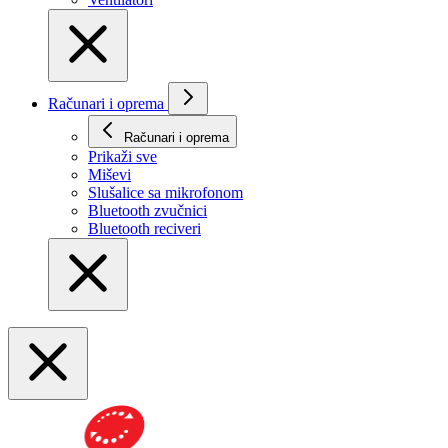
Računari i oprema
Računari i oprema
Prikaži svе
Miševi
Slušalice sa mikrofonom
Bluetooth zvučnici
Bluetooth reciveri