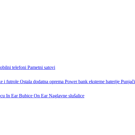
bilni telefoni
Pametni satovi
 i futrole
Ostala dodatna oprema
Power bank eksterne baterije
Punjači
ecu
In Ear Bubice
On Ear Naglavne slušalice