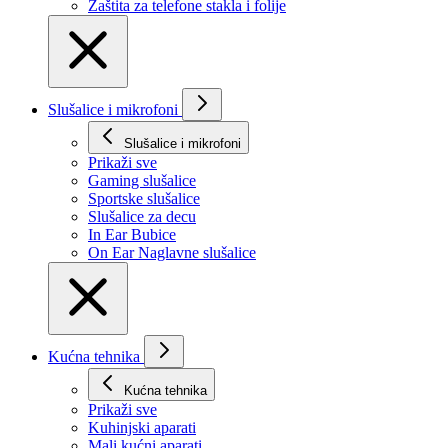
Zaštita za telefone stakla i folije
Slušalice i mikrofoni
Slušalice i mikrofoni
Prikaži svе
Gaming slušalice
Sportske slušalice
Slušalice za decu
In Ear Bubice
On Ear Naglavne slušalice
Kućna tehnika
Kućna tehnika
Prikaži svе
Kuhinjski aparati
Mali kućni aparati