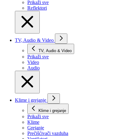
Prikaži svе
Reflektori
TV, Audio & Video
TV, Audio & Video
Prikaži svе
Video
Audio
Klime i grejanje
Klime i grejanje
Prikaži svе
Klime
Grejanje
Prečišćivači vazduha
Ventilatori