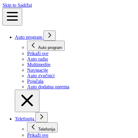
Skip to Sadržaj
Auto program
Auto program
Prikaži svе
Auto radio
Multimedije
Navigacije
Auto zvučnici
Pojačala
Auto dodatna oprema
Telefonija
Telefonija
Prikaži svе