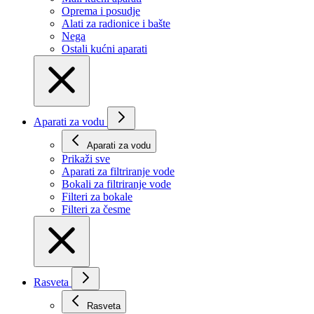
Oprema i posudje
Alati za radionice i bašte
Nega
Ostali kućni aparati
Aparati za vodu
Aparati za vodu
Prikaži svе
Aparati za filtriranje vode
Bokali za filtriranje vode
Filteri za bokale
Filteri za česme
Rasveta
Rasveta