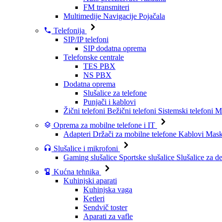
FM transmiteri
Multimedije
Navigacije
Pojačala
Telefonija
SIP/IP telefoni
SIP dodatna oprema
Telefonske centrale
TES PBX
NS PBX
Dodatna oprema
Slušalice za telefone
Punjači i kablovi
Žični telefoni
Bežični telefoni
Sistemski telefoni
Mo
Oprema za mobilne telefone i IT
Adapteri
Držači za mobilne telefone
Kablovi
Maske
Slušalice i mikrofoni
Gaming slušalice
Sportske slušalice
Slušalice za d
Kućna tehnika
Kuhinjski aparati
Kuhinjska vaga
Ketleri
Sendvič toster
Aparati za vafle