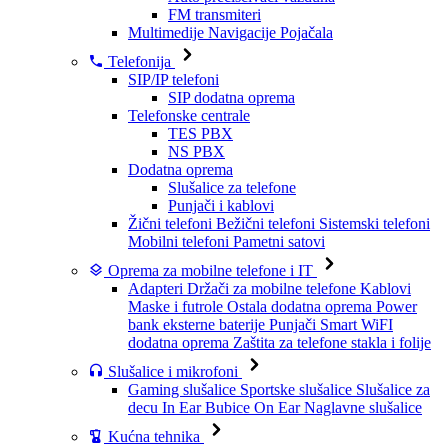
FM transmiteri
Multimedije
Navigacije
Pojačala
Telefonija
SIP/IP telefoni
SIP dodatna oprema
Telefonske centrale
TES PBX
NS PBX
Dodatna oprema
Slušalice za telefone
Punjači i kablovi
Žični telefoni
Bežični telefoni
Sistemski telefoni
Mobilni telefoni
Pametni satovi
Oprema za mobilne telefone i IT
Adapteri
Držači za mobilne telefone
Kablovi
Maske i futrole
Ostala dodatna oprema
Power
bank eksterne baterije
Punjači
Smart WiFI
dodatna oprema
Zaštita za telefone stakla i folije
Slušalice i mikrofoni
Gaming slušalice
Sportske slušalice
Slušalice za
decu
In Ear Bubice
On Ear Naglavne slušalice
Kućna tehnika