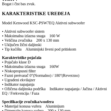
Bogat i čist bas zvuk.
KARAKTERISTIKE UREĐEJA
Model Kenwood KSC-PSW7EQ Aktivni subwoofer
• Aktivni subwoofer sistem
• Maksimalna izlazna snaga 160 W
• Veličina zvučnika 200 x 130 mm
• Uključen žični daljinski
• Tip kućišta Aluminijski liveni pod pritiskom
Karakteristike pojačala
• Pojačalo klase D
• Maksimalna izlazna snaga 160W
• Niskopropusni filter
• Fazni pretvarač 0°(Normalno) / 180°(Reverzno)
• Ugrađeni ekvilajzer
• Indikator napajanja
• Ožičena daljinska podrška Indikator napajanja / Jačina / Aktivni
EQ / Frekvencija / Faza
Specifikacije zvučnika/woofera
• Materijal konusa vufera Aluminijum
• Dimenzije konusa vufera 200 x 130 mm