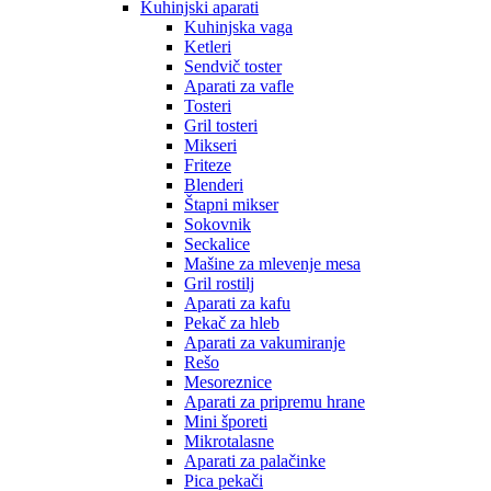
Kuhinjski aparati
Kuhinjska vaga
Ketleri
Sendvič toster
Aparati za vafle
Tosteri
Gril tosteri
Mikseri
Friteze
Blenderi
Štapni mikser
Sokovnik
Seckalice
Mašine za mlevenje mesa
Gril rostilj
Aparati za kafu
Pekač za hleb
Aparati za vakumiranje
Rešo
Mesoreznice
Aparati za pripremu hrane
Mini šporeti
Mikrotalasne
Aparati za palačinke
Pica pekači