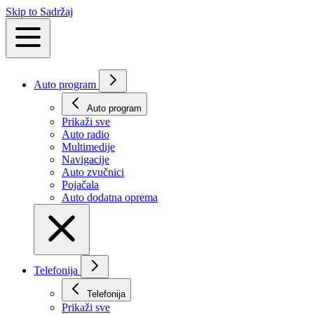
Skip to Sadržaj
Auto program
Auto program
Prikaži svе
Auto radio
Multimedije
Navigacije
Auto zvučnici
Pojačala
Auto dodatna oprema
Telefonija
Telefonija
Prikaži svе