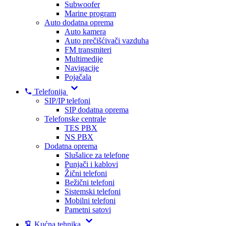
Subwoofer
Marine program
Auto dodatna oprema
Auto kamera
Auto prečišćivači vazduha
FM transmiteri
Multimedije
Navigacije
Pojačala
Telefonija
SIP/IP telefoni
SIP dodatna oprema
Telefonske centrale
TES PBX
NS PBX
Dodatna oprema
Slušalice za telefone
Punjači i kablovi
Žični telefoni
Bežični telefoni
Sistemski telefoni
Mobilni telefoni
Pametni satovi
Kućna tehnika