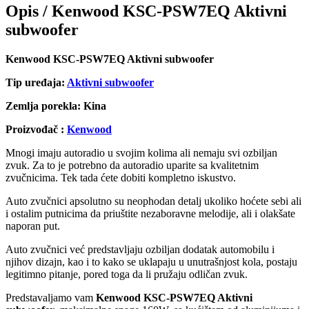
Opis /
Kenwood KSC-PSW7EQ Aktivni
subwoofer
Kenwood KSC-PSW7EQ Aktivni subwoofer
Tip uređaja:
Aktivni subwoofer
Zemlja porekla: Kina
Proizvođač :
Kenwood
Mnogi imaju autoradio u svojim kolima ali nemaju svi ozbiljan
zvuk. Za to je potrebno da autoradio uparite sa kvalitetnim
zvučnicima. Tek tada ćete dobiti kompletno iskustvo.
Auto zvučnici apsolutno su neophodan detalj ukoliko hoćete sebi ali
i ostalim putnicima da priuštite nezaboravne melodije, ali i olakšate
naporan put.
Auto zvučnici već predstavljaju ozbiljan dodatak automobilu i
njihov dizajn, kao i to kako se uklapaju u unutrašnjost kola, postaju
legitimno pitanje, pored toga da li pružaju odličan zvuk.
Predstavaljamo vam
Kenwood KSC-PSW7EQ Aktivni