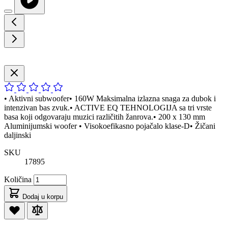
• Aktivni subwoofer• 160W Maksimalna izlazna snaga za dubok i
intenzivan bas zvuk.• ACTIVE EQ TEHNOLOGIJA sa tri vrste
basa koji odgovaraju muzici različitih žanrova.• 200 x 130 mm
Aluminijumski woofer • Visokoefikasno pojačalo klase-D• Žičani
daljinski
SKU
17895
Količina
Dodaj u korpu