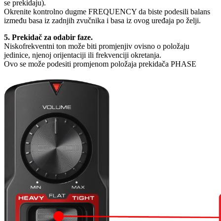
se prekidaju).
Okrenite kontrolno dugme FREQUENCY da biste podesili balans
između basa iz zadnjih zvučnika i basa iz ovog uređaja po želji.
5. Prekidač za odabir faze.
Niskofrekventni ton može biti promjenjiv ovisno o položaju
jedinice, njenoj orijentaciji ili frekvenciji okretanja.
Ovo se može podesiti promjenom položaja prekidača PHASE