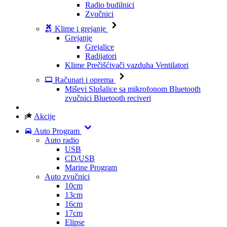
Radio budilnici
Zvučnici
Klime i grejanje
Grejanje
Grejalice
Radijatori
Klime
Prečišćivači vazduha
Ventilatori
Računari i oprema
Miševi
Slušalice sa mikrofonom
Bluetooth
zvučnici
Bluetooth reciveri
Akcije
Auto Program
Auto radio
USB
CD/USB
Marine Program
Auto zvučnici
10cm
13cm
16cm
17cm
Elipse