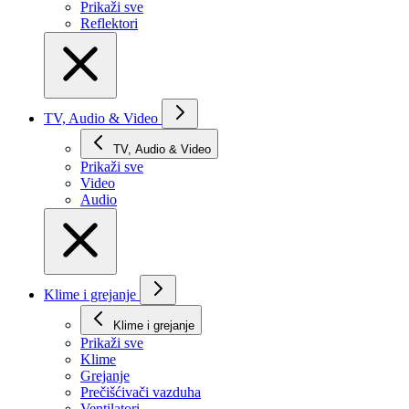
Prikaži svе
Reflektori
TV, Audio & Video
TV, Audio & Video
Prikaži svе
Video
Audio
Klime i grejanje
Klime i grejanje
Prikaži svе
Klime
Grejanje
Prečišćivači vazduha
Ventilatori