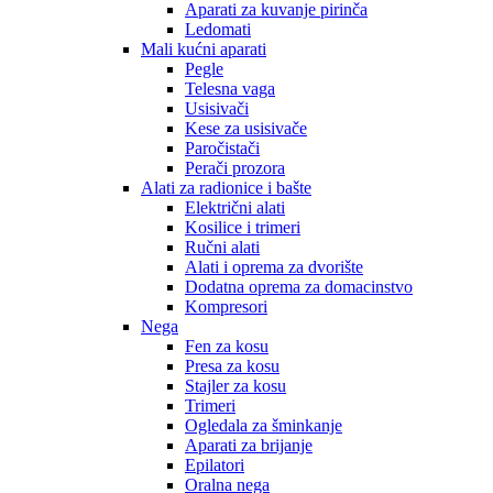
Aparati za kuvanje pirinča
Ledomati
Mali kućni aparati
Pegle
Telesna vaga
Usisivači
Kese za usisivače
Paročistači
Perači prozora
Alati za radionice i bašte
Električni alati
Kosilice i trimeri
Ručni alati
Alati i oprema za dvorište
Dodatna oprema za domacinstvo
Kompresori
Nega
Fen za kosu
Presa za kosu
Stajler za kosu
Trimeri
Ogledala za šminkanje
Aparati za brijanje
Epilatori
Oralna nega