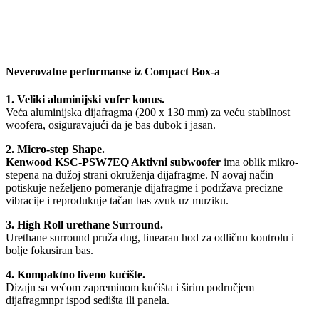
Neverovatne performanse iz Compact Box-a
1. Veliki aluminijski vufer konus.
Veća aluminijska dijafragma (200 x 130 mm) za veću stabilnost
woofera, osiguravajući da je bas dubok i jasan.
2. Micro-step Shape.
Kenwood KSC-PSW7EQ Aktivni subwoofer
ima oblik mikro-
stepena na dužoj strani okruženja dijafragme. N aovaj način
potiskuje neželjeno pomeranje dijafragme i podržava precizne
vibracije i reprodukuje tačan bas zvuk uz muziku.
3. High Roll urethane Surround.
Urethane surround pruža dug, linearan hod za odličnu kontrolu i
bolje fokusiran bas.
4. Kompaktno liveno kućište.
Dizajn sa većom zapreminom kućišta i širim područjem
dijafragmnpr ispod sedišta ili panela.