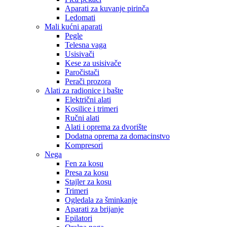
Aparati za kuvanje pirinča
Ledomati
Mali kućni aparati
Pegle
Telesna vaga
Usisivači
Kese za usisivače
Paročistači
Perači prozora
Alati za radionice i bašte
Električni alati
Kosilice i trimeri
Ručni alati
Alati i oprema za dvorište
Dodatna oprema za domacinstvo
Kompresori
Nega
Fen za kosu
Presa za kosu
Stajler za kosu
Trimeri
Ogledala za šminkanje
Aparati za brijanje
Epilatori