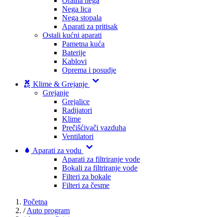
Oralna nega
Nega lica
Nega stopala
Aparati za pritisak
Ostali kućni aparati
Pametna kuća
Baterije
Kablovi
Oprema i posudje
Klime & Grejanje
Grejanje
Grejalice
Radijatori
Klime
Prečišćivači vazduha
Ventilatori
Aparati za vodu
Aparati za filtriranje vode
Bokali za filtriranje vode
Filteri za bokale
Filteri za česme
Početna
/
Auto program