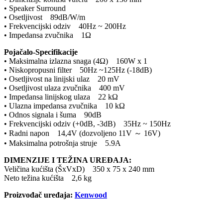
• Speaker Surround
• Osetljivost 89dB/W/m
• Frekvencijski odziv 40Hz ~ 200Hz
• Impedansa zvučnika 1Ω
Pojačalo-Specifikacije
• Maksimalna izlazna snaga (4Ω) 160W x 1
• Niskopropusni filter 50Hz ~125Hz (-18dB)
• Osetljivost na linijski ulaz 20 mV
• Osetljivost ulaza zvučnika 400 mV
• Impedansa linijskog ulaza 22 kΩ
• Ulazna impedansa zvučnika 10 kΩ
• Odnos signala i šuma 90dB
• Frekvencijski odziv (+0dB, -3dB) 35Hz ~ 150Hz
• Radni napon 14,4V (dozvoljeno 11V ～ 16V)
• Maksimalna potrošnja struje 5.9A
DIMENZIJE I TEŽINA UREĐAJA:
Veličina kućišta (ŠxVxD) 350 x 75 x 240 mm
Neto težina kućišta 2,6 kg
Proizvođač uređaja:
Kenwood