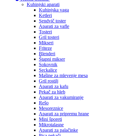
Kuhinjski aparati
Kuhinjska vaga
Ketleri
Sendvič toster
Aparati za vafle
Tosteri
Gril tosteri
Mikseri
Friteze
Blenderi
Štapni mikser
Sokovnik
Seckalice
Mašine za mlevenje mesa
Gril rostilj
Aparati za kafu
Pekač za hleb
Aparati za vakumiranje
Rešo
Mesoreznice
Aparati za pripremu hrane
Mini šporeti
Mikrotalasne
Aparati za palačinke
Pica pekači