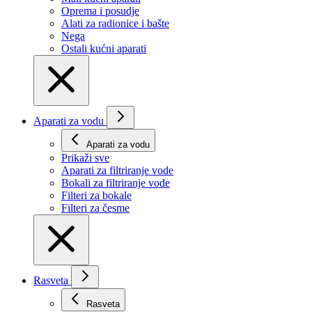
Oprema i posudje
Alati za radionice i bašte
Nega
Ostali kućni aparati
Aparati za vodu
Aparati za vodu
Prikaži svе
Aparati za filtriranje vode
Bokali za filtriranje vode
Filteri za bokale
Filteri za česme
Rasveta
Rasveta