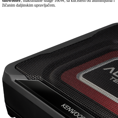
subwoofer
, maksimalne snage 160W, sa kućištem od aluminijuma i
žičanim daljinskim upravljačem.