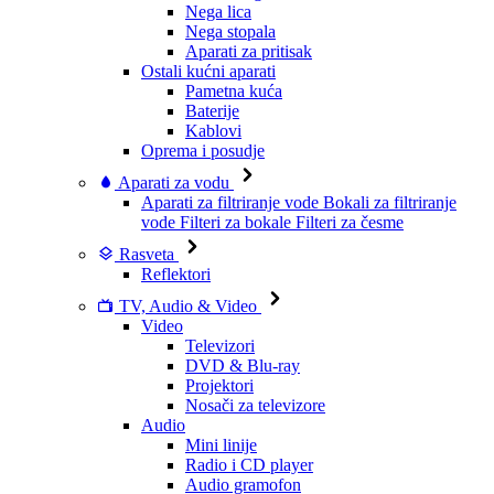
Nega lica
Nega stopala
Aparati za pritisak
Ostali kućni aparati
Pametna kuća
Baterije
Kablovi
Oprema i posudje
Aparati za vodu
Aparati za filtriranje vode
Bokali za filtriranje
vode
Filteri za bokale
Filteri za česme
Rasveta
Reflektori
TV, Audio & Video
Video
Televizori
DVD & Blu-ray
Projektori
Nosači za televizore
Audio
Mini linije
Radio i CD player
Audio gramofon