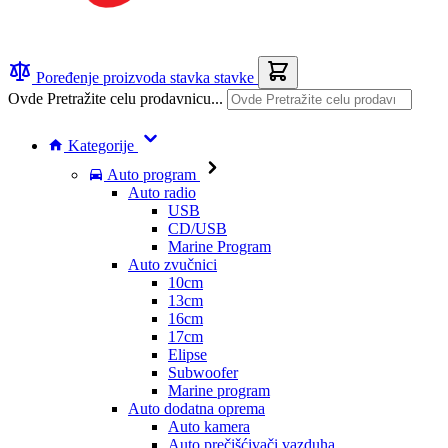
Poređenje proizvoda
stavka
stavke
Ovde Pretražite celu prodavnicu...
Kategorije
Auto program
Auto radio
USB
CD/USB
Marine Program
Auto zvučnici
10cm
13cm
16cm
17cm
Elipse
Subwoofer
Marine program
Auto dodatna oprema
Auto kamera
Auto prečišćivači vazduha