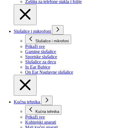
Zaštita za telefone stakla i folije
Slušalice i mikrofoni
Slušalice i mikrofoni
Prikaži svе
Gaming slušalice
Sportske slušalice
Slušalice za decu
In Ear Bubice
On Ear Naglavne slušalice
Kućna tehnika
Kućna tehnika
Prikaži svе
Kuhinjski aparati
Mali kućni aparati