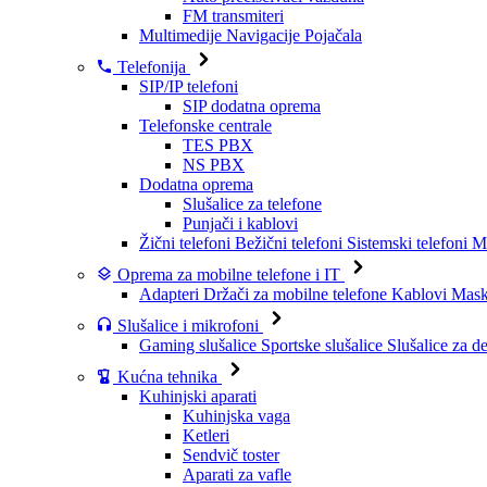
FM transmiteri
Multimedije
Navigacije
Pojačala
Telefonija
SIP/IP telefoni
SIP dodatna oprema
Telefonske centrale
TES PBX
NS PBX
Dodatna oprema
Slušalice za telefone
Punjači i kablovi
Žični telefoni
Bežični telefoni
Sistemski telefoni
Mo
Oprema za mobilne telefone i IT
Adapteri
Držači za mobilne telefone
Kablovi
Maske
Slušalice i mikrofoni
Gaming slušalice
Sportske slušalice
Slušalice za d
Kućna tehnika
Kuhinjski aparati
Kuhinjska vaga
Ketleri
Sendvič toster
Aparati za vafle