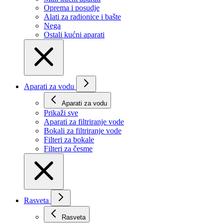
Oprema i posudje
Alati za radionice i bašte
Nega
Ostali kućni aparati
Aparati za vodu
Aparati za vodu
Prikaži svе
Aparati za filtriranje vode
Bokali za filtriranje vode
Filteri za bokale
Filteri za česme
Rasveta
Rasveta