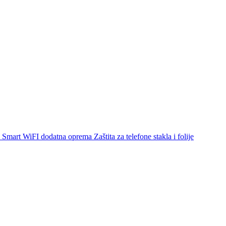
Smart WiFI dodatna oprema
Zaštita za telefone stakla i folije