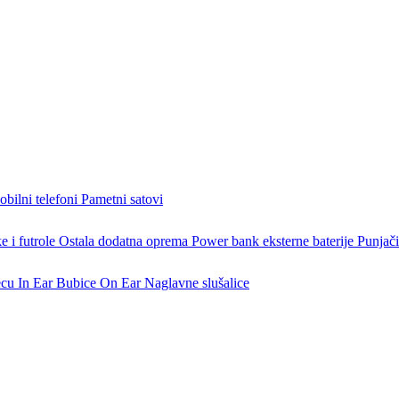
bilni telefoni
Pametni satovi
 i futrole
Ostala dodatna oprema
Power bank eksterne baterije
Punjači
ecu
In Ear Bubice
On Ear Naglavne slušalice