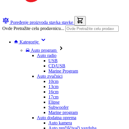
Poređenje proizvoda
stavka
stavke
Ovde Pretražite celu prodavnicu...
Kategorije
Auto program
Auto radio
USB
CD/USB
Marine Program
Auto zvučnici
10cm
13cm
16cm
17cm
Elipse
Subwoofer
Marine program
Auto dodatna oprema
Auto kamera
Auto prečišćivači vazduha