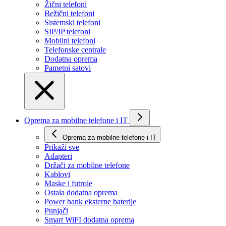
Žični telefoni
Bežični telefoni
Sistemski telefoni
SIP/IP telefoni
Mobilni telefoni
Telefonske centrale
Dodatna oprema
Pametni satovi
Oprema za mobilne telefone i IT
Oprema za mobilne telefone i IT
Prikaži svе
Adapteri
Držači za mobilne telefone
Kablovi
Maske i futrole
Ostala dodatna oprema
Power bank eksterne baterije
Punjači
Smart WiFI dodatna oprema