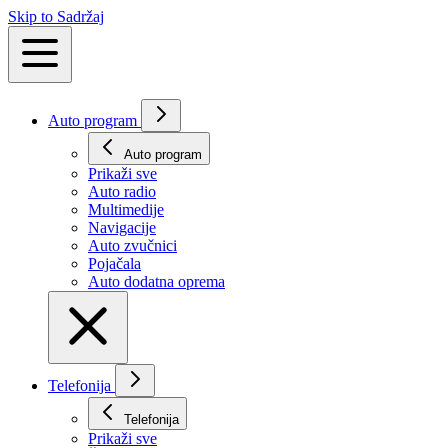
Skip to Sadržaj
Auto program
Auto program
Prikaži svе
Auto radio
Multimedije
Navigacije
Auto zvučnici
Pojačala
Auto dodatna oprema
Telefonija
Telefonija
Prikaži svе