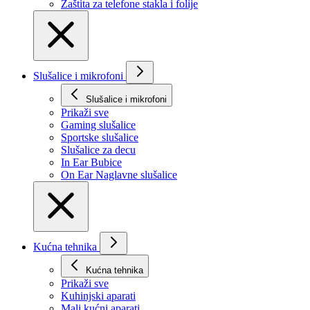
Zaštita za telefone stakla i folije
Slušalice i mikrofoni
Slušalice i mikrofoni
Prikaži svе
Gaming slušalice
Sportske slušalice
Slušalice za decu
In Ear Bubice
On Ear Naglavne slušalice
Kućna tehnika
Kućna tehnika
Prikaži svе
Kuhinjski aparati
Mali kućni aparati