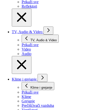
Prikaži svе
Reflektori
TV, Audio & Video
TV, Audio & Video
Prikaži svе
Video
Audio
Klime i grejanje
Klime i grejanje
Prikaži svе
Klime
Grejanje
Prečišćivači vazduha
Ventilatori