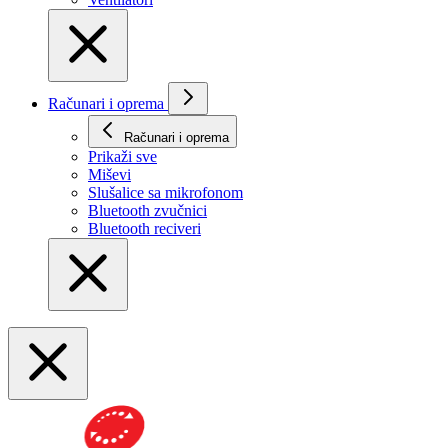
Računari i oprema
Računari i oprema
Prikaži svе
Miševi
Slušalice sa mikrofonom
Bluetooth zvučnici
Bluetooth reciveri