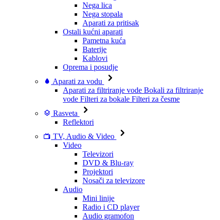
Nega lica
Nega stopala
Aparati za pritisak
Ostali kućni aparati
Pametna kuća
Baterije
Kablovi
Oprema i posudje
Aparati za vodu
Aparati za filtriranje vode
Bokali za filtriranje
vode
Filteri za bokale
Filteri za česme
Rasveta
Reflektori
TV, Audio & Video
Video
Televizori
DVD & Blu-ray
Projektori
Nosači za televizore
Audio
Mini linije
Radio i CD player
Audio gramofon