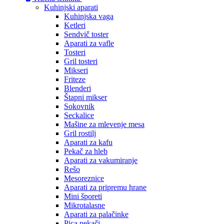
Kuhinjski aparati
Kuhinjska vaga
Ketleri
Sendvič toster
Aparati za vafle
Tosteri
Gril tosteri
Mikseri
Friteze
Blenderi
Štapni mikser
Sokovnik
Seckalice
Mašine za mlevenje mesa
Gril rostilj
Aparati za kafu
Pekač za hleb
Aparati za vakumiranje
Rešo
Mesoreznice
Aparati za pripremu hrane
Mini šporeti
Mikrotalasne
Aparati za palačinke
Pica pekači