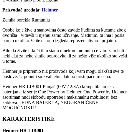
Prizvođač uređaja:
Heinner
Zemlja porekla Rumunija
Osobe koje žive u stanovima često zavide ljudima sa kućama zbog
dvorišta - videvši u njemu samo uživanje. Međutim, tu ima i posla,
barem ukoliko želite da ono izgleda reprezentativno i prijatno.
Bilo da živite u kući ili u stanu u nekom momntu će vam zatrebati
neki alat za neke sitnije poproavke ili za nešto više ukoliko ste vešti
u tome.
Heinner je pripremio niz proizvoda koji vam mogu olakšati sve te
poslove. U ponudi su kvalitetni alati po pristupačnim cena.
Heinner HR-LIB001 Punjač (60V / 2.3A) kompatibilan je sa
baterijama iz serije One Power by Heinner. One Power by Heinner
asortiman nudi slobodu upotrebe i maksimalnu mobilnost, bez
kablova- JEDNA BATERIJA, NEOGRANIČENE
MOGUĆNOSTI!
KARAKTERISTIKE
Heinner HR-LIB001