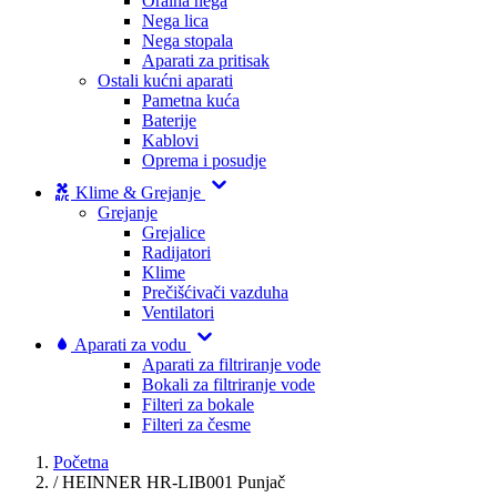
Oralna nega
Nega lica
Nega stopala
Aparati za pritisak
Ostali kućni aparati
Pametna kuća
Baterije
Kablovi
Oprema i posudje
Klime & Grejanje
Grejanje
Grejalice
Radijatori
Klime
Prečišćivači vazduha
Ventilatori
Aparati za vodu
Aparati za filtriranje vode
Bokali za filtriranje vode
Filteri za bokale
Filteri za česme
Početna
/
HEINNER HR-LIB001 Punjač