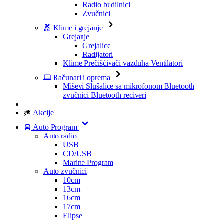
Radio budilnici
Zvučnici
Klime i grejanje
Grejanje
Grejalice
Radijatori
Klime
Prečišćivači vazduha
Ventilatori
Računari i oprema
Miševi
Slušalice sa mikrofonom
Bluetooth
zvučnici
Bluetooth reciveri
Akcije
Auto Program
Auto radio
USB
CD/USB
Marine Program
Auto zvučnici
10cm
13cm
16cm
17cm
Elipse