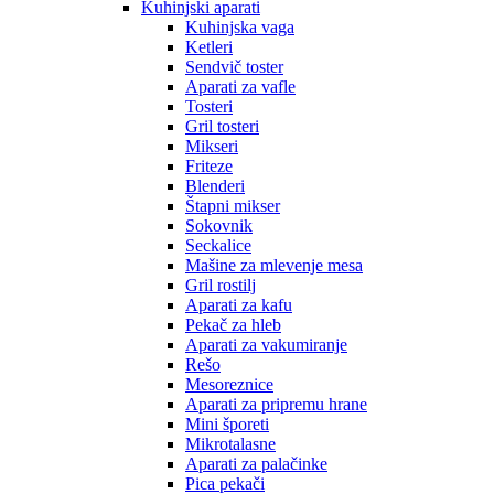
Kuhinjski aparati
Kuhinjska vaga
Ketleri
Sendvič toster
Aparati za vafle
Tosteri
Gril tosteri
Mikseri
Friteze
Blenderi
Štapni mikser
Sokovnik
Seckalice
Mašine za mlevenje mesa
Gril rostilj
Aparati za kafu
Pekač za hleb
Aparati za vakumiranje
Rešo
Mesoreznice
Aparati za pripremu hrane
Mini šporeti
Mikrotalasne
Aparati za palačinke
Pica pekači