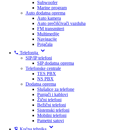
Subwoofer
Marine program
Auto dodatna oprema
Auto kamera
Auto prečišćivači vazduha
FM transmiteri
Multimedije
Navigacije
Pojačala
Telefonija
SIP/IP telefoni
SIP dodatna oprema
Telefonske centrale
TES PBX
NS PBX
Dodatna oprema
Slušalice za telefone
Punjači i kablovi
Žični telefoni
Bežični telefoni
Sistemski telefoni
Mobilni telefoni
Pametni satovi
Kućna tehnika