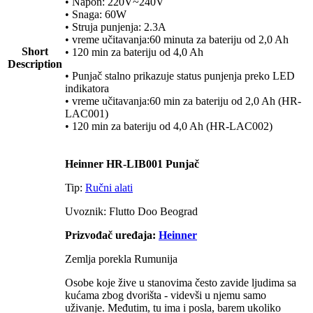
• Napon: 220V~240V
• Snaga: 60W
• Struja punjenja: 2.3A
• vreme učitavanja:60 minuta za bateriju od 2,0 Ah
Short
• 120 min za bateriju od 4,0 Ah
Description
• Punjač stalno prikazuje status punjenja preko LED
indikatora
• vreme učitavanja:60 min za bateriju od 2,0 Ah (HR-
LAC001)
• 120 min za bateriju od 4,0 Ah (HR-LAC002)
Heinner HR-LIB001 Punjač
Tip:
Ručni alati
Uvoznik: Flutto Doo Beograd
Prizvođač uređaja:
Heinner
Zemlja porekla Rumunija
Osobe koje žive u stanovima često zavide ljudima sa
kućama zbog dvorišta - videvši u njemu samo
uživanje. Međutim, tu ima i posla, barem ukoliko