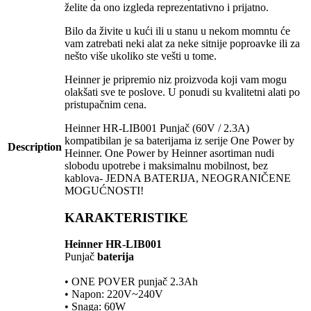
želite da ono izgleda reprezentativno i prijatno.
Bilo da živite u kući ili u stanu u nekom momntu će
vam zatrebati neki alat za neke sitnije poproavke ili za
nešto više ukoliko ste vešti u tome.
Heinner je pripremio niz proizvoda koji vam mogu
olakšati sve te poslove. U ponudi su kvalitetni alati po
pristupačnim cena.
Heinner HR-LIB001 Punjač (60V / 2.3A)
kompatibilan je sa baterijama iz serije One Power by
Description
Heinner. One Power by Heinner asortiman nudi
slobodu upotrebe i maksimalnu mobilnost, bez
kablova- JEDNA BATERIJA, NEOGRANIČENE
MOGUĆNOSTI!
KARAKTERISTIKE
Heinner HR-LIB001
Punjač
baterija
• ONE POVER punjač 2.3Ah
• Napon: 220V~240V
• Snaga: 60W