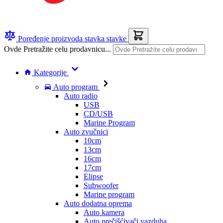
Poređenje proizvoda
stavka
stavke
Ovde Pretražite celu prodavnicu...
Kategorije
Auto program
Auto radio
USB
CD/USB
Marine Program
Auto zvučnici
10cm
13cm
16cm
17cm
Elipse
Subwoofer
Marine program
Auto dodatna oprema
Auto kamera
Auto prečišćivači vazduha