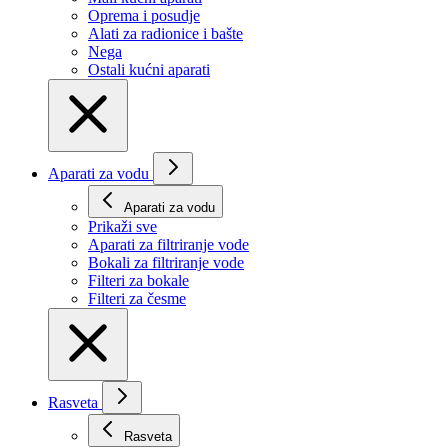
Oprema i posudje
Alati za radionice i bašte
Nega
Ostali kućni aparati
Aparati za vodu
Aparati za vodu
Prikaži svе
Aparati za filtriranje vode
Bokali za filtriranje vode
Filteri za bokale
Filteri za česme
Rasveta
Rasveta