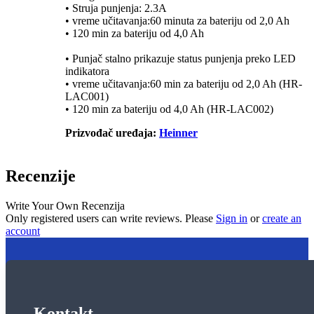
• Struja punjenja: 2.3A
• vreme učitavanja:60 minuta za bateriju od 2,0 Ah
• 120 min za bateriju od 4,0 Ah
• Punjač stalno prikazuje status punjenja preko LED
indikatora
• vreme učitavanja:60 min za bateriju od 2,0 Ah (HR-
LAC001)
• 120 min za bateriju od 4,0 Ah (HR-LAC002)
Prizvođač uređaja:
Heinner
Recenzije
Write Your Own Recenzija
Only registered users can write reviews. Please
Sign in
or
create an
account
Kontakt