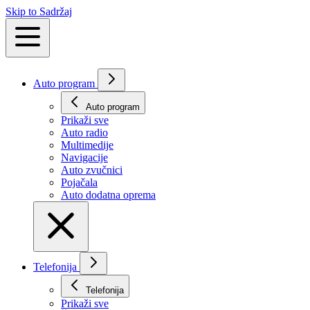
Skip to Sadržaj
Auto program
Auto program
Prikaži svе
Auto radio
Multimedije
Navigacije
Auto zvučnici
Pojačala
Auto dodatna oprema
Telefonija
Telefonija
Prikaži svе