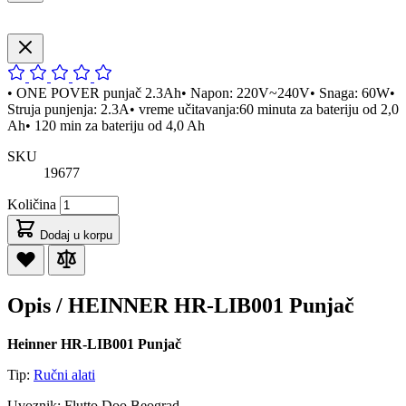
• ONE POVER punjač 2.3Ah• Napon: 220V~240V• Snaga: 60W•
Struja punjenja: 2.3A• vreme učitavanja:60 minuta za bateriju od 2,0
Ah• 120 min za bateriju od 4,0 Ah
SKU
19677
Količina
Dodaj u korpu
Opis /
HEINNER HR-LIB001 Punjač
Heinner HR-LIB001 Punjač
Tip:
Ručni alati
Uvoznik: Flutto Doo Beograd