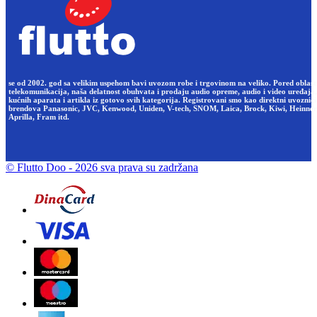
se od 2002. god sa velikim uspehom bavi uvozom robe i trgovinom na veliko. Pored oblast
telekomunikacija, naša delatnost obuhvata i prodaju audio opreme, audio i video uređaja,
kućnih aparata i artikla iz gotovo svih kategorija. Registrovani smo kao direktni uvoznici
brendova Panasonic, JVC, Kenwood, Uniden, V-tech, SNOM, Laica, Brock, Kiwi, Heinner
Aprilla, Fram itd.
© Flutto Doo
- 2026 sva prava su zadržana