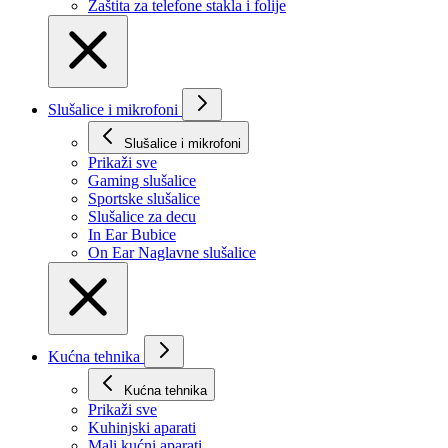
Zaštita za telefone stakla i folije
Slušalice i mikrofoni
Slušalice i mikrofoni
Prikaži svе
Gaming slušalice
Sportske slušalice
Slušalice za decu
In Ear Bubice
On Ear Naglavne slušalice
Kućna tehnika
Kućna tehnika
Prikaži svе
Kuhinjski aparati
Mali kućni aparati