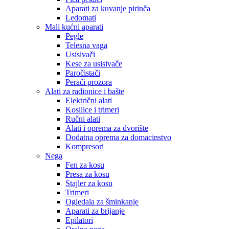
Aparati za kuvanje pirinča
Ledomati
Mali kućni aparati
Pegle
Telesna vaga
Usisivači
Kese za usisivače
Paročistači
Perači prozora
Alati za radionice i bašte
Električni alati
Kosilice i trimeri
Ručni alati
Alati i oprema za dvorište
Dodatna oprema za domacinstvo
Kompresori
Nega
Fen za kosu
Presa za kosu
Stajler za kosu
Trimeri
Ogledala za šminkanje
Aparati za brijanje
Epilatori