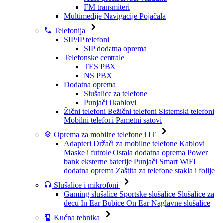
FM transmiteri
Multimedije
Navigacije
Pojačala
Telefonija
SIP/IP telefoni
SIP dodatna oprema
Telefonske centrale
TES PBX
NS PBX
Dodatna oprema
Slušalice za telefone
Punjači i kablovi
Žični telefoni
Bežični telefoni
Sistemski telefoni
Mobilni telefoni
Pametni satovi
Oprema za mobilne telefone i IT
Adapteri
Držači za mobilne telefone
Kablovi
Maske i futrole
Ostala dodatna oprema
Power
bank eksterne baterije
Punjači
Smart WiFI
dodatna oprema
Zaštita za telefone stakla i folije
Slušalice i mikrofoni
Gaming slušalice
Sportske slušalice
Slušalice za
decu
In Ear Bubice
On Ear Naglavne slušalice
Kućna tehnika