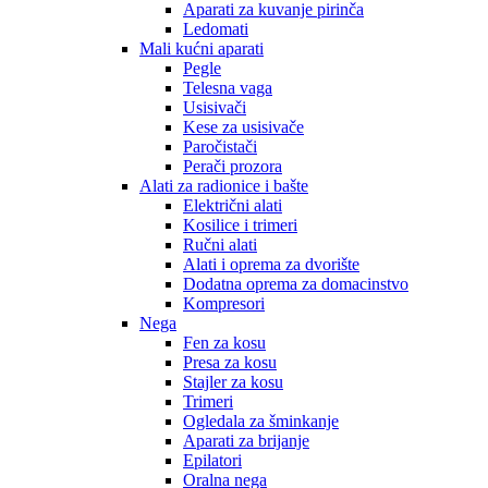
Aparati za kuvanje pirinča
Ledomati
Mali kućni aparati
Pegle
Telesna vaga
Usisivači
Kese za usisivače
Paročistači
Perači prozora
Alati za radionice i bašte
Električni alati
Kosilice i trimeri
Ručni alati
Alati i oprema za dvorište
Dodatna oprema za domacinstvo
Kompresori
Nega
Fen za kosu
Presa za kosu
Stajler za kosu
Trimeri
Ogledala za šminkanje
Aparati za brijanje
Epilatori
Oralna nega