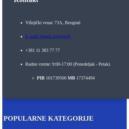
Višnjički venac 73A, Beograd
E-mail:
[email protected]
+381 11 383 77 77
Radno vreme: 9:00-17:00 (Ponedeljak - Petak)
PIB
101739506
MB
17374494
POPULARNE KATEGORIJE