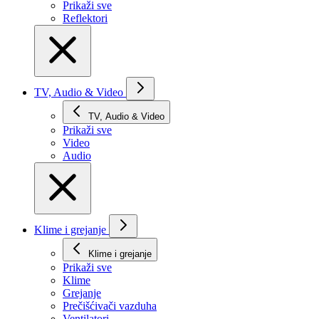
Prikaži svе
Reflektori
TV, Audio & Video
TV, Audio & Video
Prikaži svе
Video
Audio
Klime i grejanje
Klime i grejanje
Prikaži svе
Klime
Grejanje
Prečišćivači vazduha
Ventilatori