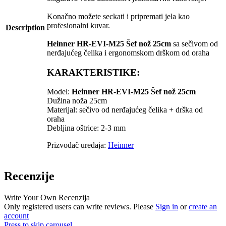
Konačno možete seckati i pripremati jela kao
profesionalni kuvar.
Description
Heinner HR-EVI-M25 Šef nož 25cm
sa sečivom od
nerđajućeg čelika i ergonomskom drškom od oraha
KARAKTERISTIKE:
Model:
Heinner HR-EVI-M25 Šef nož 25cm
Dužina noža 25cm
Materijal: sečivo od nerđajućeg čelika + drška od
oraha
Debljina oštrice: 2-3 mm
Prizvođač uređaja:
Heinner
Recenzije
Write Your Own Recenzija
Only registered users can write reviews. Please
Sign in
or
create an
account
Press to skip carousel