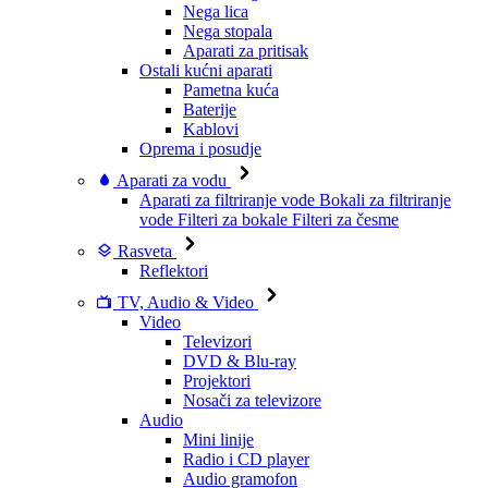
Nega lica
Nega stopala
Aparati za pritisak
Ostali kućni aparati
Pametna kuća
Baterije
Kablovi
Oprema i posudje
Aparati za vodu
Aparati za filtriranje vode
Bokali za filtriranje
vode
Filteri za bokale
Filteri za česme
Rasveta
Reflektori
TV, Audio & Video
Video
Televizori
DVD & Blu-ray
Projektori
Nosači za televizore
Audio
Mini linije
Radio i CD player
Audio gramofon