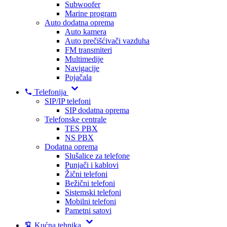
Subwoofer
Marine program
Auto dodatna oprema
Auto kamera
Auto prečišćivači vazduha
FM transmiteri
Multimedije
Navigacije
Pojačala
Telefonija
SIP/IP telefoni
SIP dodatna oprema
Telefonske centrale
TES PBX
NS PBX
Dodatna oprema
Slušalice za telefone
Punjači i kablovi
Žični telefoni
Bežični telefoni
Sistemski telefoni
Mobilni telefoni
Pametni satovi
Kućna tehnika