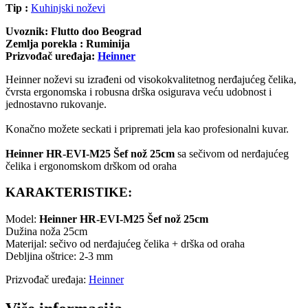
Tip :
Kuhinjski noževi
Uvoznik: Flutto doo Beograd
Zemlja porekla : Ruminija
Prizvođač uređaja:
Heinner
Heinner noževi su izrađeni od visokokvalitetnog nerđajućeg čelika,
čvrsta ergonomska i robusna drška osigurava veću udobnost i
jednostavno rukovanje.
Konačno možete seckati i pripremati jela kao profesionalni kuvar.
Heinner HR-EVI-M25 Šef nož 25cm
sa sečivom od nerđajućeg
čelika i ergonomskom drškom od oraha
KARAKTERISTIKE:
Model:
Heinner HR-EVI-M25 Šef nož 25cm
Dužina noža 25cm
Materijal: sečivo od nerđajućeg čelika + drška od oraha
Debljina oštrice: 2-3 mm
Prizvođač uređaja:
Heinner