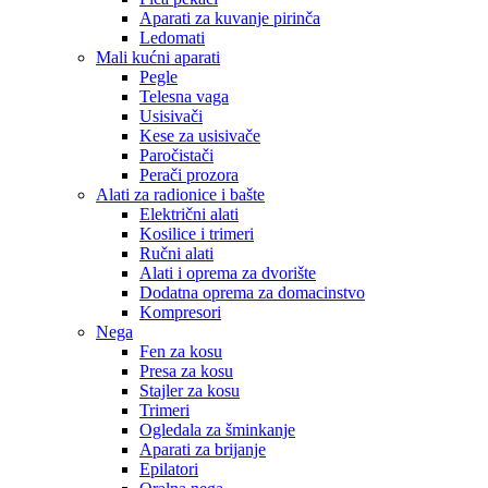
Aparati za kuvanje pirinča
Ledomati
Mali kućni aparati
Pegle
Telesna vaga
Usisivači
Kese za usisivače
Paročistači
Perači prozora
Alati za radionice i bašte
Električni alati
Kosilice i trimeri
Ručni alati
Alati i oprema za dvorište
Dodatna oprema za domacinstvo
Kompresori
Nega
Fen za kosu
Presa za kosu
Stajler za kosu
Trimeri
Ogledala za šminkanje
Aparati za brijanje
Epilatori