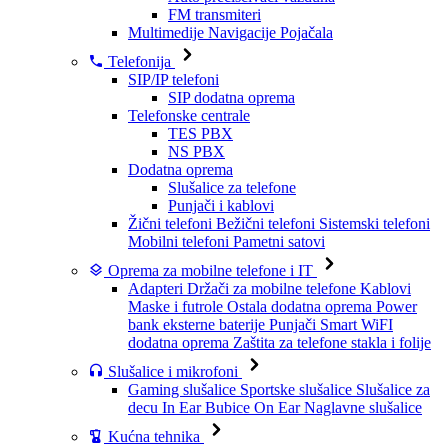
FM transmiteri
Multimedije
Navigacije
Pojačala
Telefonija
SIP/IP telefoni
SIP dodatna oprema
Telefonske centrale
TES PBX
NS PBX
Dodatna oprema
Slušalice za telefone
Punjači i kablovi
Žični telefoni
Bežični telefoni
Sistemski telefoni
Mobilni telefoni
Pametni satovi
Oprema za mobilne telefone i IT
Adapteri
Držači za mobilne telefone
Kablovi
Maske i futrole
Ostala dodatna oprema
Power
bank eksterne baterije
Punjači
Smart WiFI
dodatna oprema
Zaštita za telefone stakla i folije
Slušalice i mikrofoni
Gaming slušalice
Sportske slušalice
Slušalice za
decu
In Ear Bubice
On Ear Naglavne slušalice
Kućna tehnika