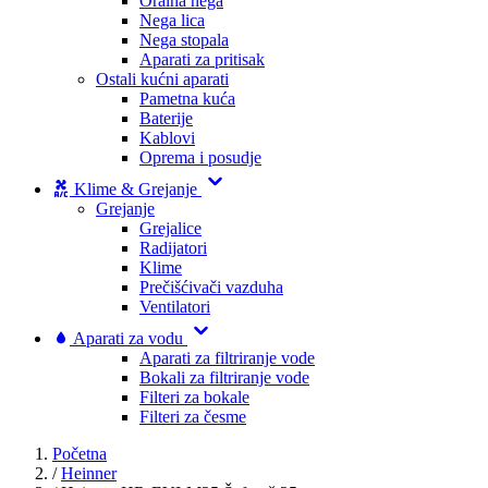
Oralna nega
Nega lica
Nega stopala
Aparati za pritisak
Ostali kućni aparati
Pametna kuća
Baterije
Kablovi
Oprema i posudje
Klime & Grejanje
Grejanje
Grejalice
Radijatori
Klime
Prečišćivači vazduha
Ventilatori
Aparati za vodu
Aparati za filtriranje vode
Bokali za filtriranje vode
Filteri za bokale
Filteri za česme
Početna
/
Heinner