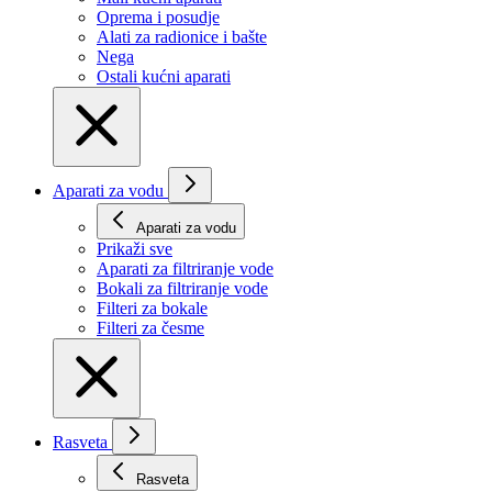
Oprema i posudje
Alati za radionice i bašte
Nega
Ostali kućni aparati
Aparati za vodu
Aparati za vodu
Prikaži svе
Aparati za filtriranje vode
Bokali za filtriranje vode
Filteri za bokale
Filteri za česme
Rasveta
Rasveta