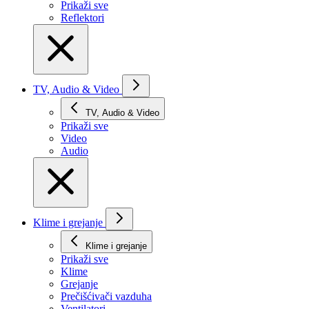
Prikaži svе
Reflektori
TV, Audio & Video
TV, Audio & Video
Prikaži svе
Video
Audio
Klime i grejanje
Klime i grejanje
Prikaži svе
Klime
Grejanje
Prečišćivači vazduha
Ventilatori