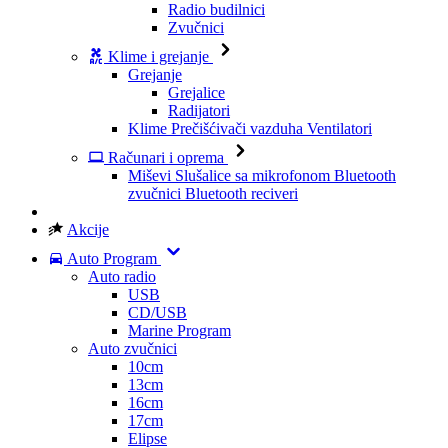
Radio budilnici
Zvučnici
Klime i grejanje
Grejanje
Grejalice
Radijatori
Klime
Prečišćivači vazduha
Ventilatori
Računari i oprema
Miševi
Slušalice sa mikrofonom
Bluetooth
zvučnici
Bluetooth reciveri
Akcije
Auto Program
Auto radio
USB
CD/USB
Marine Program
Auto zvučnici
10cm
13cm
16cm
17cm
Elipse