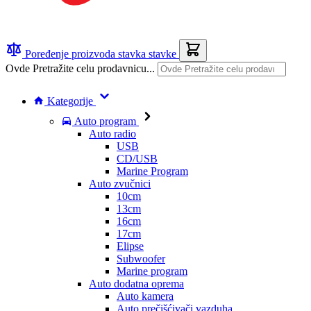
Poređenje proizvoda
stavka
stavke
Ovde Pretražite celu prodavnicu...
Kategorije
Auto program
Auto radio
USB
CD/USB
Marine Program
Auto zvučnici
10cm
13cm
16cm
17cm
Elipse
Subwoofer
Marine program
Auto dodatna oprema
Auto kamera
Auto prečišćivači vazduha