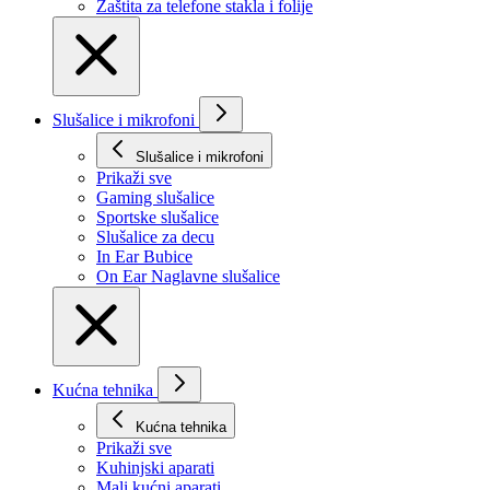
Zaštita za telefone stakla i folije
Slušalice i mikrofoni
Slušalice i mikrofoni
Prikaži svе
Gaming slušalice
Sportske slušalice
Slušalice za decu
In Ear Bubice
On Ear Naglavne slušalice
Kućna tehnika
Kućna tehnika
Prikaži svе
Kuhinjski aparati
Mali kućni aparati