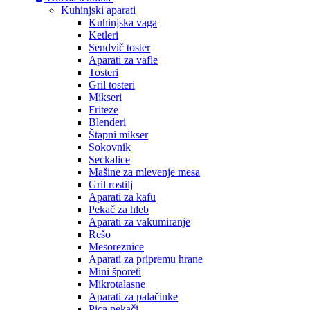
Kuhinjski aparati
Kuhinjska vaga
Ketleri
Sendvič toster
Aparati za vafle
Tosteri
Gril tosteri
Mikseri
Friteze
Blenderi
Štapni mikser
Sokovnik
Seckalice
Mašine za mlevenje mesa
Gril rostilj
Aparati za kafu
Pekač za hleb
Aparati za vakumiranje
Rešo
Mesoreznice
Aparati za pripremu hrane
Mini šporeti
Mikrotalasne
Aparati za palačinke
Pica pekači