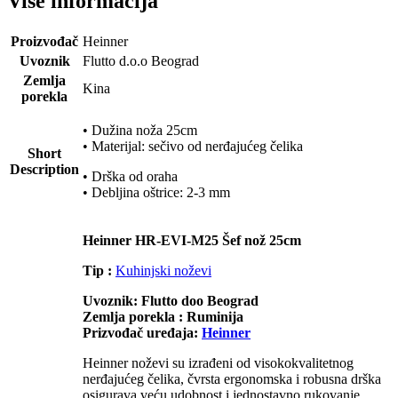
Više informacija
Proizvođač
Heinner
Uvoznik
Flutto d.o.o Beograd
Zemlja
Kina
porekla
• Dužina noža 25cm
• Materijal: sečivo od nerđajućeg čelika
Short
Description
• Drška od oraha
• Debljina oštrice: 2-3 mm
Heinner HR-EVI-M25 Šef nož 25cm
Tip :
Kuhinjski noževi
Uvoznik: Flutto doo Beograd
Zemlja porekla : Ruminija
Prizvođač uređaja:
Heinner
Heinner noževi su izrađeni od visokokvalitetnog
nerđajućeg čelika, čvrsta ergonomska i robusna drška
osigurava veću udobnost i jednostavno rukovanje.