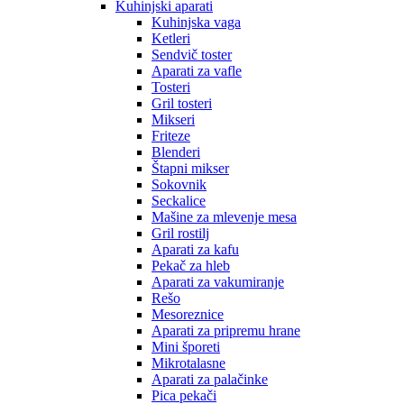
Kuhinjski aparati
Kuhinjska vaga
Ketleri
Sendvič toster
Aparati za vafle
Tosteri
Gril tosteri
Mikseri
Friteze
Blenderi
Štapni mikser
Sokovnik
Seckalice
Mašine za mlevenje mesa
Gril rostilj
Aparati za kafu
Pekač za hleb
Aparati za vakumiranje
Rešo
Mesoreznice
Aparati za pripremu hrane
Mini šporeti
Mikrotalasne
Aparati za palačinke
Pica pekači