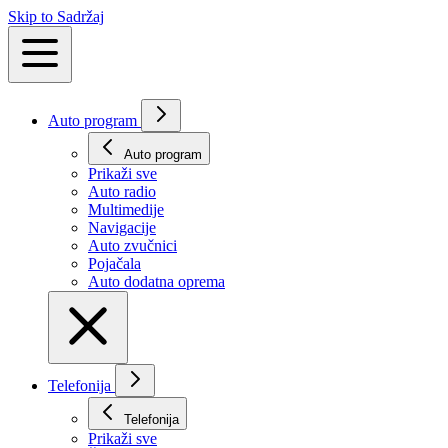
Skip to Sadržaj
Auto program
Auto program
Prikaži svе
Auto radio
Multimedije
Navigacije
Auto zvučnici
Pojačala
Auto dodatna oprema
Telefonija
Telefonija
Prikaži svе