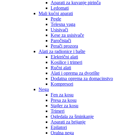
Aparati za kuvanje pirinča
Ledomati
Mali kućni aparati
Pegle
Telesna vaga
Usisivači
Kese za usisivače
Paročistači
Perači prozora
Alati za radionice i bašte
Električni alati
Kosilice i trimeri
Ručni alati
Alati i oprema za dvorište
Dodatna oprema za domacinstvo
Kompresori
Nega
Fen za kosu
Presa za kosu
Stajler za kosu
Trimeri
Ogledala za šminkanje
Aparati za brijanje
Epilatori
Oralna nega