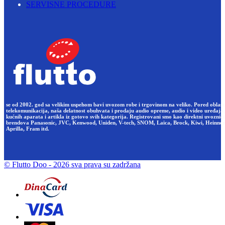
SERVISNE PROCEDURE
se od 2002. god sa velikim uspehom bavi uvozom robe i trgovinom na veliko. Pored oblast
telekomunikacija, naša delatnost obuhvata i prodaju audio opreme, audio i video uređaja,
kućnih aparata i artikla iz gotovo svih kategorija. Registrovani smo kao direktni uvoznici
brendova Panasonic, JVC, Kenwood, Uniden, V-tech, SNOM, Laica, Brock, Kiwi, Heinner
Aprilla, Fram itd.
© Flutto Doo
- 2026 sva prava su zadržana