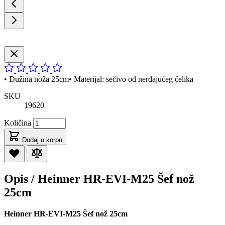
• Dužina noža 25cm• Materijal: sečivo od nerđajućeg čelika
SKU
19620
Količina
Dodaj u korpu
Opis /
Heinner HR-EVI-M25 Šef nož
25cm
Heinner HR-EVI-M25 Šef nož 25cm