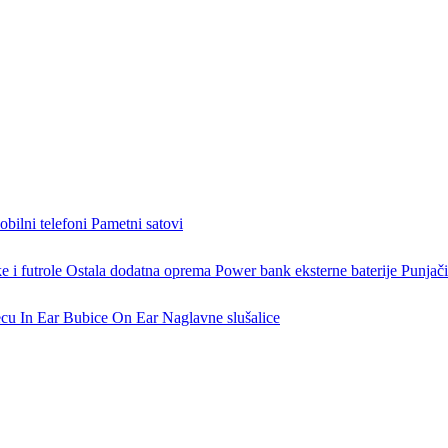
bilni telefoni
Pametni satovi
 i futrole
Ostala dodatna oprema
Power bank eksterne baterije
Punjači
ecu
In Ear Bubice
On Ear Naglavne slušalice