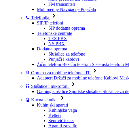
FM transmiteri
Multimedije
Navigacije
Pojačala
Telefonija
SIP/IP telefoni
SIP dodatna oprema
Telefonske centrale
TES PBX
NS PBX
Dodatna oprema
Slušalice za telefone
Punjači i kablovi
Žični telefoni
Bežični telefoni
Sistemski telefoni
Mo
Oprema za mobilne telefone i IT
Adapteri
Držači za mobilne telefone
Kablovi
Maske
Slušalice i mikrofoni
Gaming slušalice
Sportske slušalice
Slušalice za d
Kućna tehnika
Kuhinjski aparati
Kuhinjska vaga
Ketleri
Sendvič toster
Aparati za vafle