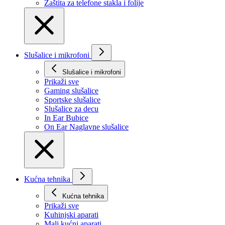
Zaštita za telefone stakla i folije
Slušalice i mikrofoni
Slušalice i mikrofoni
Prikaži svе
Gaming slušalice
Sportske slušalice
Slušalice za decu
In Ear Bubice
On Ear Naglavne slušalice
Kućna tehnika
Kućna tehnika
Prikaži svе
Kuhinjski aparati
Mali kućni aparati