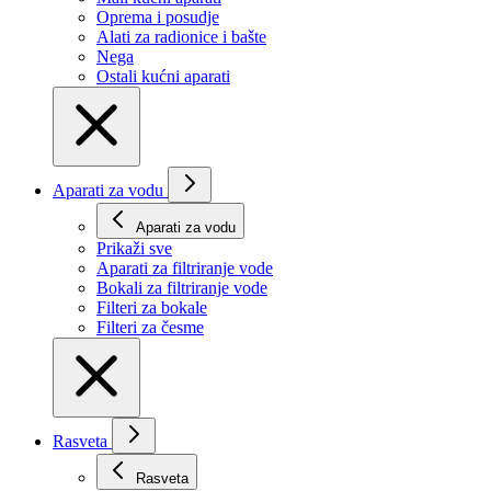
Oprema i posudje
Alati za radionice i bašte
Nega
Ostali kućni aparati
Aparati za vodu
Aparati za vodu
Prikaži svе
Aparati za filtriranje vode
Bokali za filtriranje vode
Filteri za bokale
Filteri za česme
Rasveta
Rasveta