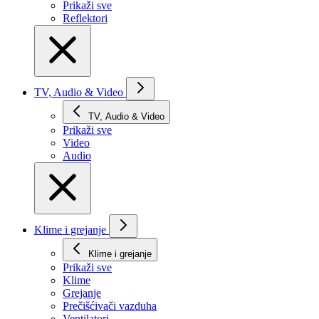
Prikaži svе
Reflektori
TV, Audio & Video
TV, Audio & Video
Prikaži svе
Video
Audio
Klime i grejanje
Klime i grejanje
Prikaži svе
Klime
Grejanje
Prečišćivači vazduha
Ventilatori