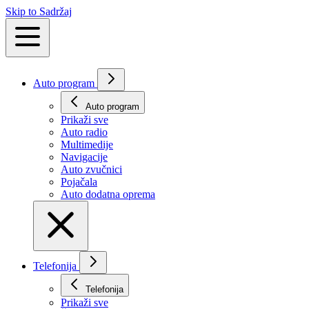
Skip to Sadržaj
Auto program
Auto program
Prikaži svе
Auto radio
Multimedije
Navigacije
Auto zvučnici
Pojačala
Auto dodatna oprema
Telefonija
Telefonija
Prikaži svе