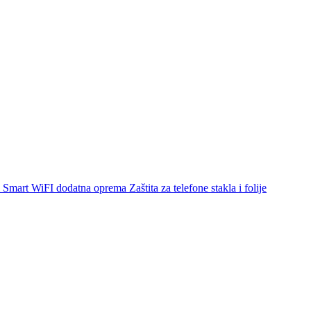
Smart WiFI dodatna oprema
Zaštita za telefone stakla i folije