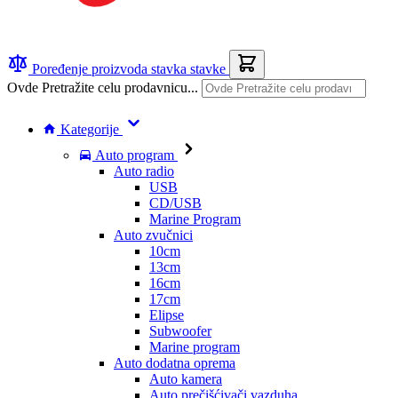
Poređenje proizvoda
stavka
stavke
Ovde Pretražite celu prodavnicu...
Kategorije
Auto program
Auto radio
USB
CD/USB
Marine Program
Auto zvučnici
10cm
13cm
16cm
17cm
Elipse
Subwoofer
Marine program
Auto dodatna oprema
Auto kamera
Auto prečišćivači vazduha