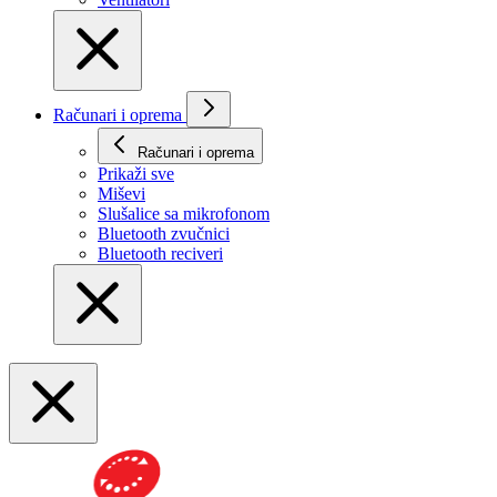
Računari i oprema
Računari i oprema
Prikaži svе
Miševi
Slušalice sa mikrofonom
Bluetooth zvučnici
Bluetooth reciveri