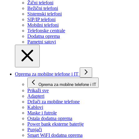
Žični telefoni
Bežični telefoni
Sistemski telefoni
SIP/IP telefoni
Mobilni telefoni
Telefonske centrale
Dodatna oprema
Pametni satovi
Oprema za mobilne telefone i IT
Oprema za mobilne telefone i IT
Prikaži svе
Adapteri
Držači za mobilne telefone
Kablovi
Maske i futrole
Ostala dodatna oprema
Power bank eksterne baterije
Punjači
Smart WiFI dodatna oprema