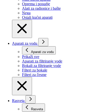
Oprema i posudje
Alati za radionice i bašte
Nega
Ostali kućni aparati
Aparati za vodu
Aparati za vodu
Prikaži svе
Aparati za filtriranje vode
Bokali za filtriranje vode
Filteri za bokale
Filteri za česme
Rasveta
Rasveta