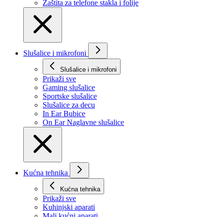
Zaštita za telefone stakla i folije
Slušalice i mikrofoni
Slušalice i mikrofoni
Prikaži svе
Gaming slušalice
Sportske slušalice
Slušalice za decu
In Ear Bubice
On Ear Naglavne slušalice
Kućna tehnika
Kućna tehnika
Prikaži svе
Kuhinjski aparati
Mali kućni aparati