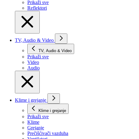
Prikaži svе
Reflektori
TV, Audio & Video
TV, Audio & Video
Prikaži svе
Video
Audio
Klime i grejanje
Klime i grejanje
Prikaži svе
Klime
Grejanje
Prečišćivači vazduha
Ventilatori