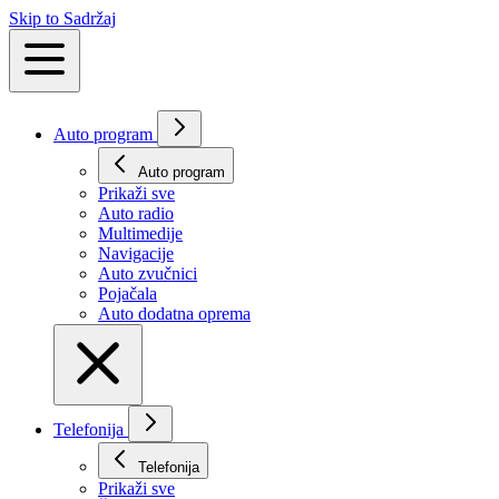
Skip to Sadržaj
Auto program
Auto program
Prikaži svе
Auto radio
Multimedije
Navigacije
Auto zvučnici
Pojačala
Auto dodatna oprema
Telefonija
Telefonija
Prikaži svе