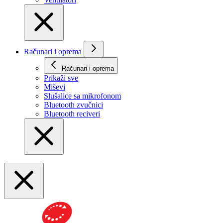
Računari i oprema
Računari i oprema
Prikaži svе
Miševi
Slušalice sa mikrofonom
Bluetooth zvučnici
Bluetooth reciveri