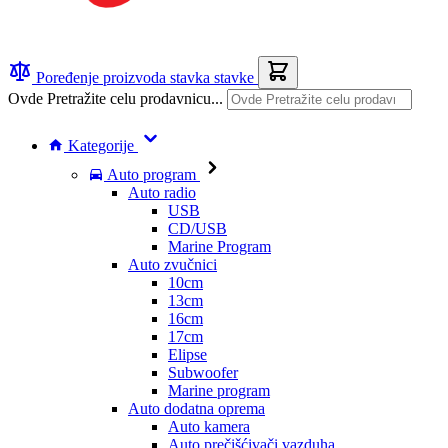
Poređenje proizvoda
stavka
stavke
Ovde Pretražite celu prodavnicu...
Kategorije
Auto program
Auto radio
USB
CD/USB
Marine Program
Auto zvučnici
10cm
13cm
16cm
17cm
Elipse
Subwoofer
Marine program
Auto dodatna oprema
Auto kamera
Auto prečišćivači vazduha