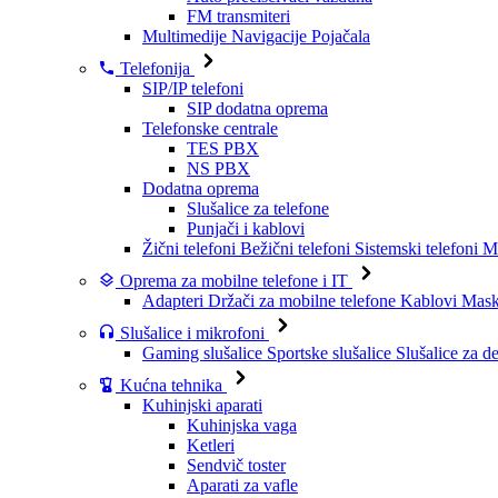
FM transmiteri
Multimedije
Navigacije
Pojačala
Telefonija
SIP/IP telefoni
SIP dodatna oprema
Telefonske centrale
TES PBX
NS PBX
Dodatna oprema
Slušalice za telefone
Punjači i kablovi
Žični telefoni
Bežični telefoni
Sistemski telefoni
Mo
Oprema za mobilne telefone i IT
Adapteri
Držači za mobilne telefone
Kablovi
Maske
Slušalice i mikrofoni
Gaming slušalice
Sportske slušalice
Slušalice za d
Kućna tehnika
Kuhinjski aparati
Kuhinjska vaga
Ketleri
Sendvič toster
Aparati za vafle