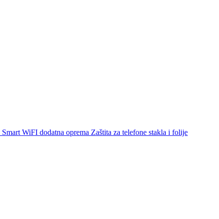
Smart WiFI dodatna oprema
Zaštita za telefone stakla i folije