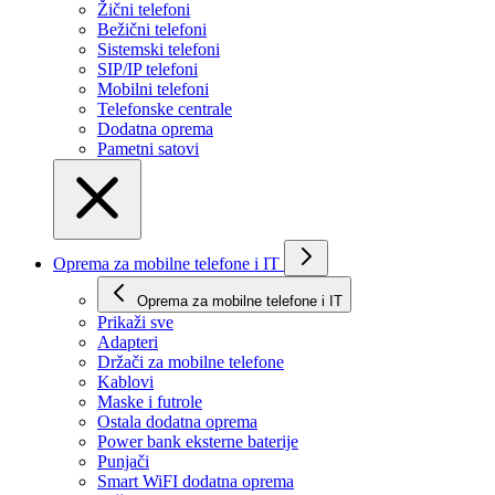
Žični telefoni
Bežični telefoni
Sistemski telefoni
SIP/IP telefoni
Mobilni telefoni
Telefonske centrale
Dodatna oprema
Pametni satovi
Oprema za mobilne telefone i IT
Oprema za mobilne telefone i IT
Prikaži svе
Adapteri
Držači za mobilne telefone
Kablovi
Maske i futrole
Ostala dodatna oprema
Power bank eksterne baterije
Punjači
Smart WiFI dodatna oprema