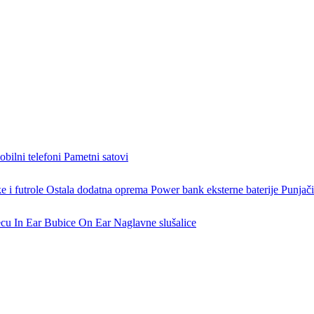
bilni telefoni
Pametni satovi
 i futrole
Ostala dodatna oprema
Power bank eksterne baterije
Punjači
ecu
In Ear Bubice
On Ear Naglavne slušalice