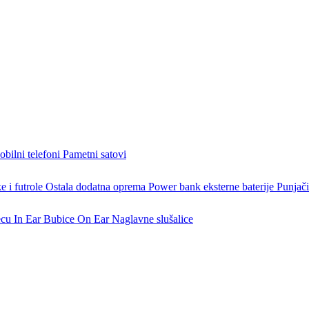
bilni telefoni
Pametni satovi
 i futrole
Ostala dodatna oprema
Power bank eksterne baterije
Punjači
ecu
In Ear Bubice
On Ear Naglavne slušalice