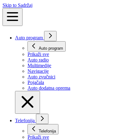
Skip to Sadržaj
Auto program
Auto program
Prikaži svе
Auto radio
Multimedije
Navigacije
Auto zvučnici
Pojačala
Auto dodatna oprema
Telefonija
Telefonija
Prikaži svе