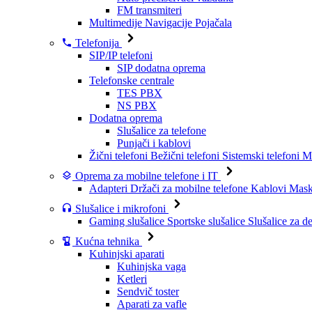
FM transmiteri
Multimedije
Navigacije
Pojačala
Telefonija
SIP/IP telefoni
SIP dodatna oprema
Telefonske centrale
TES PBX
NS PBX
Dodatna oprema
Slušalice za telefone
Punjači i kablovi
Žični telefoni
Bežični telefoni
Sistemski telefoni
Mo
Oprema za mobilne telefone i IT
Adapteri
Držači za mobilne telefone
Kablovi
Maske
Slušalice i mikrofoni
Gaming slušalice
Sportske slušalice
Slušalice za d
Kućna tehnika
Kuhinjski aparati
Kuhinjska vaga
Ketleri
Sendvič toster
Aparati za vafle