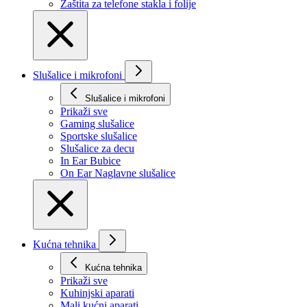
Zaštita za telefone stakla i folije
Slušalice i mikrofoni
Slušalice i mikrofoni
Prikaži svе
Gaming slušalice
Sportske slušalice
Slušalice za decu
In Ear Bubice
On Ear Naglavne slušalice
Kućna tehnika
Kućna tehnika
Prikaži svе
Kuhinjski aparati
Mali kućni aparati