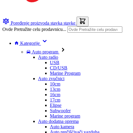
Poređenje proizvoda
stavka
stavke
Ovde Pretražite celu prodavnicu...
Kategorije
Auto program
Auto radio
USB
CD/USB
Marine Program
Auto zvučnici
10cm
13cm
16cm
17cm
Elipse
Subwoofer
Marine program
Auto dodatna oprema
Auto kamera
Auto prečišćivači vazduha