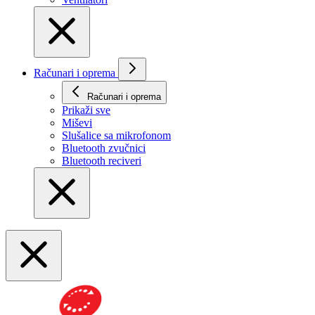
Računari i oprema
Računari i oprema
Prikaži svе
Miševi
Slušalice sa mikrofonom
Bluetooth zvučnici
Bluetooth reciveri