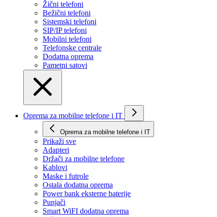
Žični telefoni
Bežični telefoni
Sistemski telefoni
SIP/IP telefoni
Mobilni telefoni
Telefonske centrale
Dodatna oprema
Pametni satovi
Oprema za mobilne telefone i IT
Oprema za mobilne telefone i IT
Prikaži svе
Adapteri
Držači za mobilne telefone
Kablovi
Maske i futrole
Ostala dodatna oprema
Power bank eksterne baterije
Punjači
Smart WiFI dodatna oprema