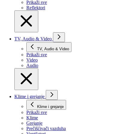
Prikaži svе
Reflektori
TV, Audio & Video
TV, Audio & Video
Prikaži svе
Video
Audio
Klime i grejanje
Klime i grejanje
Prikaži svе
Klime
Grejanje
Prečišćivači vazduha
Ventilatori