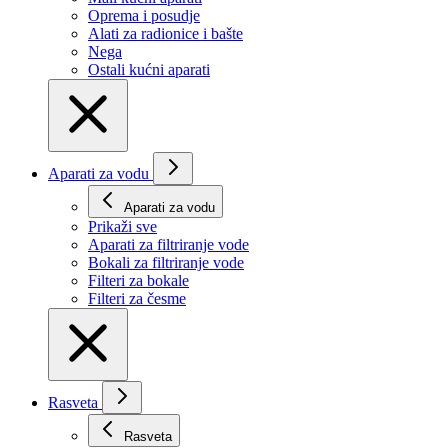
Oprema i posudje
Alati za radionice i bašte
Nega
Ostali kućni aparati
Aparati za vodu
Aparati za vodu
Prikaži svе
Aparati za filtriranje vode
Bokali za filtriranje vode
Filteri za bokale
Filteri za česme
Rasveta
Rasveta