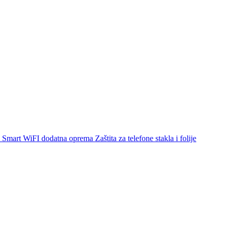
Smart WiFI dodatna oprema
Zaštita za telefone stakla i folije