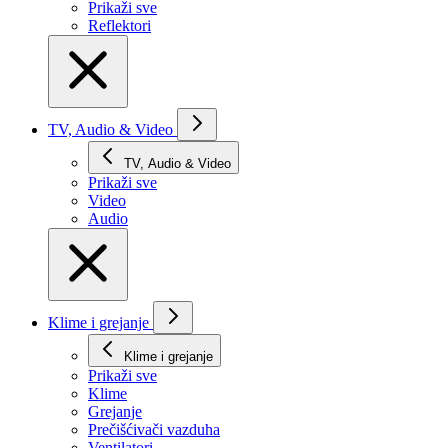
Prikaži svе
Reflektori
TV, Audio & Video
TV, Audio & Video
Prikaži svе
Video
Audio
Klime i grejanje
Klime i grejanje
Prikaži svе
Klime
Grejanje
Prečišćivači vazduha
Ventilatori