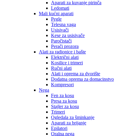
Aparati za kuvanje pirinča
Ledomati
Mali kućni aparati
Pegle
Telesna vaga
Usisivači
Kese za usisivače
Paročistači
Perači prozora
Alati za radionice i bašte
Električni alati
Kosilice i trimeri
Ručni alati
Alati i oprema za dvorište
Dodatna oprema za domacinstvo
Kompresori
Nega
Fen za kosu
Presa za kosu
Stajler za kosu
Trimeri
Ogledala za šminkanje
Aparati za brijanje
Epilatori
Oralna nega