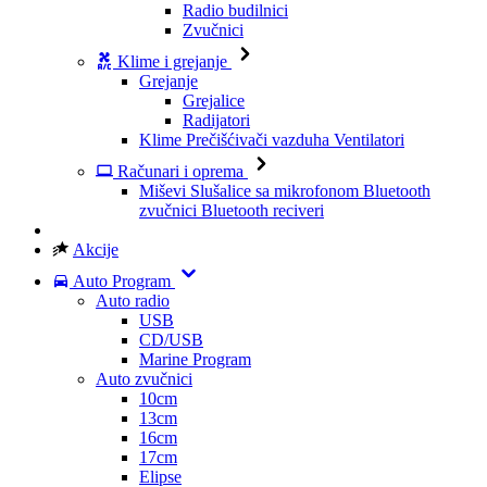
Radio budilnici
Zvučnici
Klime i grejanje
Grejanje
Grejalice
Radijatori
Klime
Prečišćivači vazduha
Ventilatori
Računari i oprema
Miševi
Slušalice sa mikrofonom
Bluetooth
zvučnici
Bluetooth reciveri
Akcije
Auto Program
Auto radio
USB
CD/USB
Marine Program
Auto zvučnici
10cm
13cm
16cm
17cm
Elipse