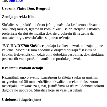
Tip:
Slušalice
Uvoznik Flutto Doo, Beograd
Zemlja porekla Kina
Slušalice su praktičan i često jeftiniji način da kvalitetno uživate u
omiljenoj muzici, igrama ili komunikaciji sa prijateljima. Ukoliko
preferirate da slušate muziku dok ste u pokretu ili ne želite da
ometate druge, ove slušalice su pravo rešenje.
JVC HA-RX700 Slušalice
pružaju kvalitetan zvuk u dizajnu pune
veličine. Moćni 50 mm neodimski drajveri pružaju čist zvuk sa
širokim frekvencijskim odzivom i dubokim basovima, dok struktura
prstenastih vrata pruža dinamičnu reprodukciju zvuka.
Kvalitet u svakom detalju
Razmišljali smo o svemu, izuzetnom kvalitetu zvuka sa snažnim
magnetima od 50 mm, izdržljivom kvalitetu, mekom luksuznom
materijalu u trakama za glavu, jastučićima za uši za udobnost tokom
dugotrajne upotrebe. Slušalice koje su vaše uši čekale!
Udobnost i dugotrajnost