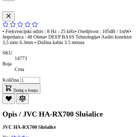
• Frekvencijski odziv : 8 Hz - 25 kHz• Osetljivost : 105dB / 1mW•
Impedanca : 48 Ohma• DEEP BASS Tehnologija• Audio konektor
3,5 mm/ 6.3mm • Dužina kabla 3.5 metara
SKU
14773
Boja
Crna
Količina
Dodaj u korpu
Opis /
JVC HA-RX700 Slušalice
JVC HA-RX700 Slušalice