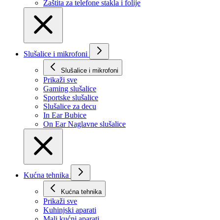
Zaštita za telefone stakla i folije
Slušalice i mikrofoni
Slušalice i mikrofoni
Prikaži svе
Gaming slušalice
Sportske slušalice
Slušalice za decu
In Ear Bubice
On Ear Naglavne slušalice
Kućna tehnika
Kućna tehnika
Prikaži svе
Kuhinjski aparati
Mali kućni aparati