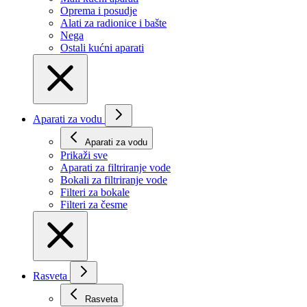
Oprema i posudje
Alati za radionice i bašte
Nega
Ostali kućni aparati
Aparati za vodu
Aparati za vodu
Prikaži svе
Aparati za filtriranje vode
Bokali za filtriranje vode
Filteri za bokale
Filteri za česme
Rasveta
Rasveta