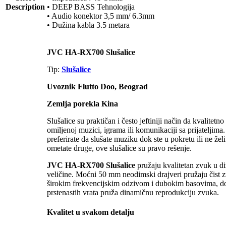
Description
• DEEP BASS Tehnologija
• Audio konektor 3,5 mm/ 6.3mm
• Dužina kabla 3.5 metara
JVC HA-RX700 Slušalice
Tip:
Slušalice
Uvoznik Flutto Doo, Beograd
Zemlja porekla Kina
Slušalice su praktičan i često jeftiniji način da kvalitetno
omiljenoj muzici, igrama ili komunikaciji sa prijateljima
preferirate da slušate muziku dok ste u pokretu ili ne želi
ometate druge, ove slušalice su pravo rešenje.
JVC HA-RX700 Slušalice
pružaju kvalitetan zvuk u d
veličine. Moćni 50 mm neodimski drajveri pružaju čist 
širokim frekvencijskim odzivom i dubokim basovima, do
prstenastih vrata pruža dinamičnu reprodukciju zvuka.
Kvalitet u svakom detalju