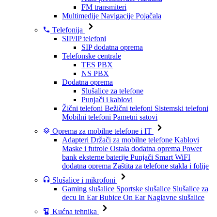
FM transmiteri
Multimedije
Navigacije
Pojačala
Telefonija
SIP/IP telefoni
SIP dodatna oprema
Telefonske centrale
TES PBX
NS PBX
Dodatna oprema
Slušalice za telefone
Punjači i kablovi
Žični telefoni
Bežični telefoni
Sistemski telefoni
Mobilni telefoni
Pametni satovi
Oprema za mobilne telefone i IT
Adapteri
Držači za mobilne telefone
Kablovi
Maske i futrole
Ostala dodatna oprema
Power
bank eksterne baterije
Punjači
Smart WiFI
dodatna oprema
Zaštita za telefone stakla i folije
Slušalice i mikrofoni
Gaming slušalice
Sportske slušalice
Slušalice za
decu
In Ear Bubice
On Ear Naglavne slušalice
Kućna tehnika