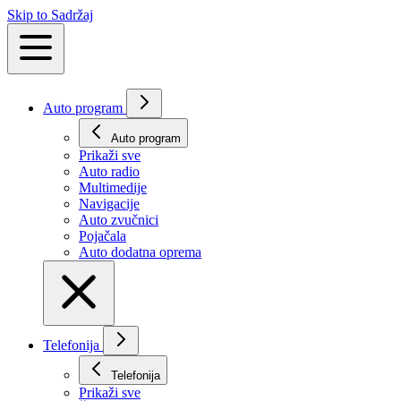
Skip to Sadržaj
Auto program
Auto program
Prikaži svе
Auto radio
Multimedije
Navigacije
Auto zvučnici
Pojačala
Auto dodatna oprema
Telefonija
Telefonija
Prikaži svе