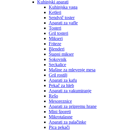
Kuhinjski aparati
Kuhinjska vaga
Ketleri
Sendvič toster
Aparati za vafle
Tosteri
Gril tosteri
Mikseri
Friteze
Blenderi
Štapni mikser
Sokovnik
Seckalice
Mašine za mlevenje mesa
Gril rostilj
Aparati za kafu
Pekač za hleb
Aparati za vakumiranje
Rešo
Mesoreznice
Aparati za pripremu hrane
Mini šporeti
Mikrotalasne
Aparati za palačinke
Pica pekači