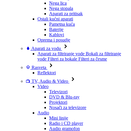
Nega lica
Nega stopala
Aparati za pritisak
Ostali kućni aparati
Pametna kuća
Baterije
Kablovi
Oprema i posudje
Aparati za vodu
Aparati za filtriranje vode
Bokali za filtriranje
vode
Filteri za bokale
Filteri za česme
Rasveta
Reflektori
TV, Audio & Video
Video
Televizori
DVD & Blu-ray
Projektori
Nosači za televizore
Audio
Mini linije
Radio i CD player
Audio gramofon