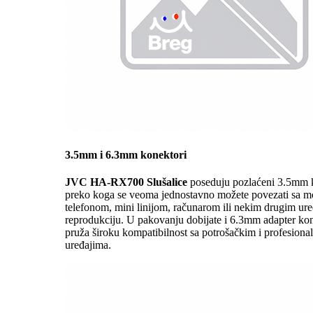
3.5mm i 6.3mm konektori
JVC HA-RX700 Slušalice
poseduju pozlaćeni 3.5mm 
preko koga se veoma jednostavno možete povezati sa m
telefonom, mini linijom, računarom ili nekim drugim ur
reprodukciju. U pakovanju dobijate i 6.3mm adapter kon
pruža široku kompatibilnost sa potrošačkim i profesiona
uređajima.