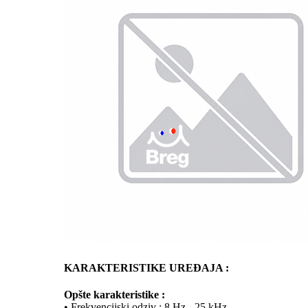
KARAKTERISTIKE UREĐAJA :
Opšte karakteristike :
• Frekvencijski odziv : 8 Hz - 25 kHz