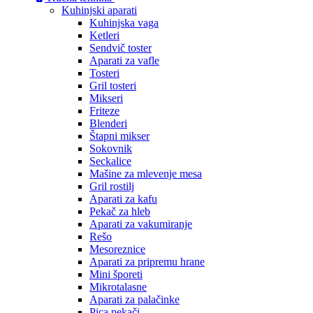
Kuhinjski aparati
Kuhinjska vaga
Ketleri
Sendvič toster
Aparati za vafle
Tosteri
Gril tosteri
Mikseri
Friteze
Blenderi
Štapni mikser
Sokovnik
Seckalice
Mašine za mlevenje mesa
Gril rostilj
Aparati za kafu
Pekač za hleb
Aparati za vakumiranje
Rešo
Mesoreznice
Aparati za pripremu hrane
Mini šporeti
Mikrotalasne
Aparati za palačinke
Pica pekači