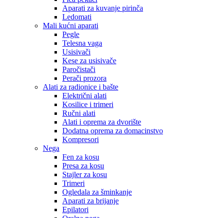
Aparati za kuvanje pirinča
Ledomati
Mali kućni aparati
Pegle
Telesna vaga
Usisivači
Kese za usisivače
Paročistači
Perači prozora
Alati za radionice i bašte
Električni alati
Kosilice i trimeri
Ručni alati
Alati i oprema za dvorište
Dodatna oprema za domacinstvo
Kompresori
Nega
Fen za kosu
Presa za kosu
Stajler za kosu
Trimeri
Ogledala za šminkanje
Aparati za brijanje
Epilatori