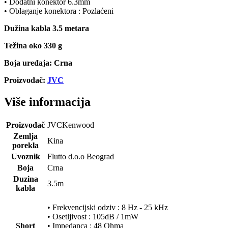
• Dodatni konektor 6.3mm
• Oblaganje konektora : Pozlaćeni
Dužina kabla 3.5 metara
Težina oko 330 g
Boja uređaja: Crna
Proizvođač:
JVC
Više informacija
Proizvođač
JVCKenwood
Zemlja
Kina
porekla
Uvoznik
Flutto d.o.o Beograd
Boja
Crna
Duzina
3.5m
kabla
• Frekvencijski odziv : 8 Hz - 25 kHz
• Osetljivost : 105dB / 1mW
Short
• Impedanca : 48 Ohma