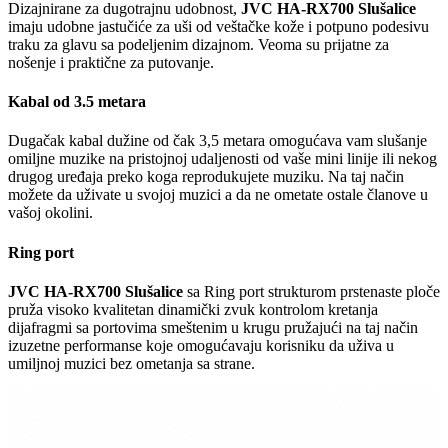
Dizajnirane za dugotrajnu udobnost,
JVC HA-RX700 Slušalice
imaju udobne jastučiće za uši od veštačke kože i potpuno podesivu
traku za glavu sa podeljenim dizajnom. Veoma su prijatne za
nošenje i praktične za putovanje.
Kabal od 3.5 metara
Dugačak kabal dužine od čak 3,5 metara omogućava vam slušanje
omiljne muzike na pristojnoj udaljenosti od vaše mini linije ili nekog
drugog uređaja preko koga reprodukujete muziku. Na taj način
možete da uživate u svojoj muzici a da ne ometate ostale članove u
vašoj okolini.
Ring port
JVC HA-RX700 Slušalice
sa Ring port strukturom prstenaste ploče
pruža visoko kvalitetan dinamički zvuk kontrolom kretanja
dijafragmi sa portovima smeštenim u krugu pružajući na taj način
izuzetne performanse koje omogućavaju korisniku da uživa u
umiljnoj muzici bez ometanja sa strane.