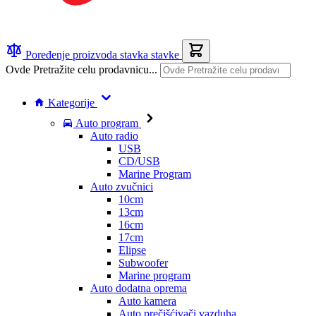
Poređenje proizvoda
stavka
stavke
Ovde Pretražite celu prodavnicu...
Kategorije
Auto program
Auto radio
USB
CD/USB
Marine Program
Auto zvučnici
10cm
13cm
16cm
17cm
Elipse
Subwoofer
Marine program
Auto dodatna oprema
Auto kamera
Auto prečišćivači vazduha