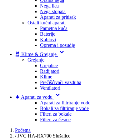
Oralna nega
Nega lica
Nega stopala
Aparati za pritisak
Ostali kućni aparati
Pametna kuća
Baterije
Kablovi
Oprema i posudje
Klime & Grejanje
Grejanje
Grejalice
Radijatori
Klime
Prečišćivači vazduha
Ventilatori
Aparati za vodu
Aparati za filtriranje vode
Bokali za filtriranje vode
Filteri za bokale
Filteri za česme
Početna
/
JVC HA-RX700 Slušalice