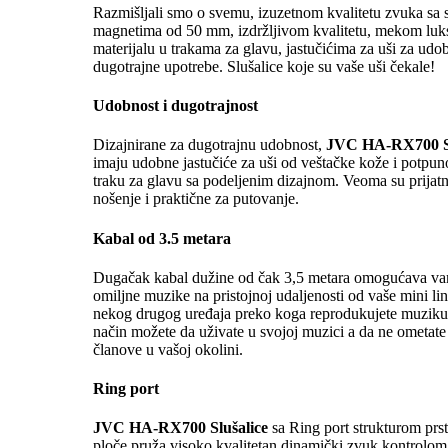
Razmišljali smo o svemu, izuzetnom kvalitetu zvuka sa
magnetima od 50 mm, izdržljivom kvalitetu, mekom lu
materijalu u trakama za glavu, jastučićima za uši za ud
dugotrajne upotrebe. Slušalice koje su vaše uši čekale!
Udobnost i dugotrajnost
Dizajnirane za dugotrajnu udobnost,
JVC HA-RX700 Sl
imaju udobne jastučiće za uši od veštačke kože i potpu
traku za glavu sa podeljenim dizajnom. Veoma su prijat
nošenje i praktične za putovanje.
Kabal od 3.5 metara
Dugačak kabal dužine od čak 3,5 metara omogućava va
omiljne muzike na pristojnoj udaljenosti od vaše mini lini
nekog drugog uređaja preko koga reprodukujete muziku.
način možete da uživate u svojoj muzici a da ne ometate 
članove u vašoj okolini.
Ring port
JVC HA-RX700 Slušalice
sa Ring port strukturom prs
ploče pruža visoko kvalitetan dinamički zvuk kontrolom