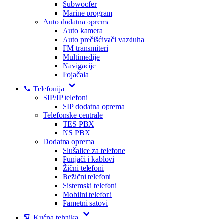
Subwoofer
Marine program
Auto dodatna oprema
Auto kamera
Auto prečišćivači vazduha
FM transmiteri
Multimedije
Navigacije
Pojačala
Telefonija
SIP/IP telefoni
SIP dodatna oprema
Telefonske centrale
TES PBX
NS PBX
Dodatna oprema
Slušalice za telefone
Punjači i kablovi
Žični telefoni
Bežični telefoni
Sistemski telefoni
Mobilni telefoni
Pametni satovi
Kućna tehnika