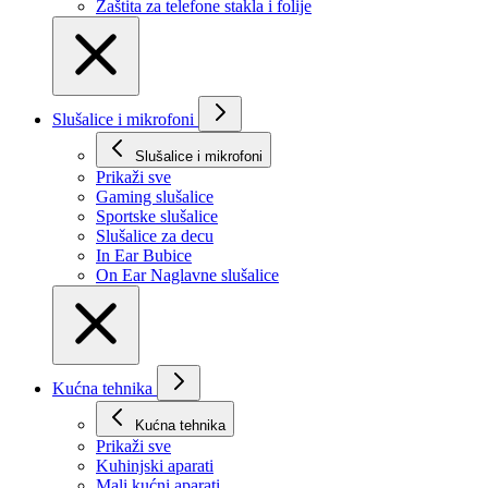
Zaštita za telefone stakla i folije
Slušalice i mikrofoni
Slušalice i mikrofoni
Prikaži svе
Gaming slušalice
Sportske slušalice
Slušalice za decu
In Ear Bubice
On Ear Naglavne slušalice
Kućna tehnika
Kućna tehnika
Prikaži svе
Kuhinjski aparati
Mali kućni aparati