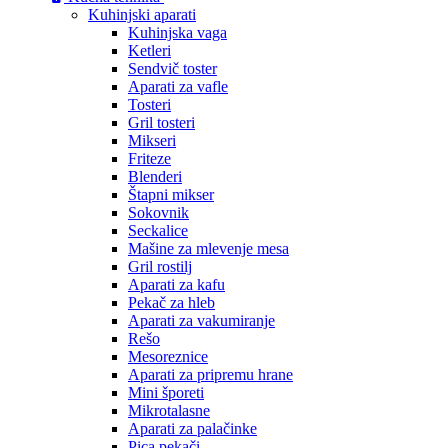
Kuhinjski aparati
Kuhinjska vaga
Ketleri
Sendvič toster
Aparati za vafle
Tosteri
Gril tosteri
Mikseri
Friteze
Blenderi
Štapni mikser
Sokovnik
Seckalice
Mašine za mlevenje mesa
Gril rostilj
Aparati za kafu
Pekač za hleb
Aparati za vakumiranje
Rešo
Mesoreznice
Aparati za pripremu hrane
Mini šporeti
Mikrotalasne
Aparati za palačinke
Pica pekači