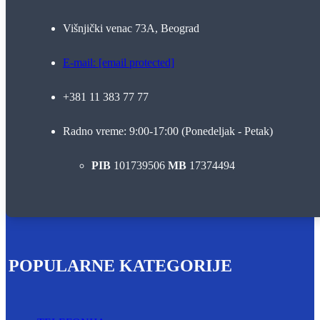
Višnjički venac 73A, Beograd
E-mail:
[email protected]
+381 11 383 77 77
Radno vreme: 9:00-17:00 (Ponedeljak - Petak)
PIB
101739506
MB
17374494
POPULARNE KATEGORIJE