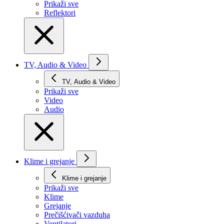
Prikaži svе
Reflektori
TV, Audio & Video
TV, Audio & Video
Prikaži svе
Video
Audio
Klime i grejanje
Klime i grejanje
Prikaži svе
Klime
Grejanje
Prečišćivači vazduha
Ventilatori