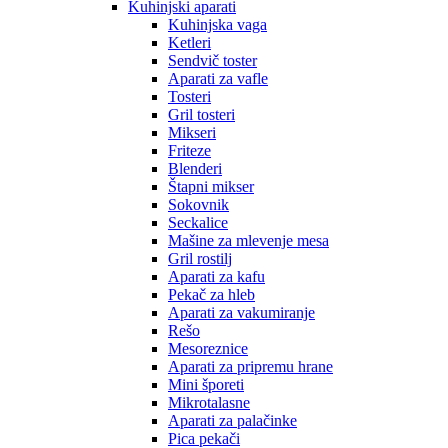
Kuhinjski aparati
Kuhinjska vaga
Ketleri
Sendvič toster
Aparati za vafle
Tosteri
Gril tosteri
Mikseri
Friteze
Blenderi
Štapni mikser
Sokovnik
Seckalice
Mašine za mlevenje mesa
Gril rostilj
Aparati za kafu
Pekač za hleb
Aparati za vakumiranje
Rešo
Mesoreznice
Aparati za pripremu hrane
Mini šporeti
Mikrotalasne
Aparati za palačinke
Pica pekači