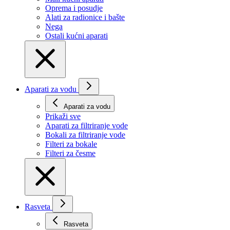
Oprema i posudje
Alati za radionice i bašte
Nega
Ostali kućni aparati
Aparati za vodu
Aparati za vodu
Prikaži svе
Aparati za filtriranje vode
Bokali za filtriranje vode
Filteri za bokale
Filteri za česme
Rasveta
Rasveta