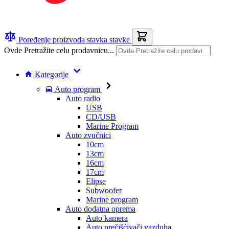
Poređenje proizvoda
stavka
stavke
Ovde Pretražite celu prodavnicu...
Kategorije
Auto program
Auto radio
USB
CD/USB
Marine Program
Auto zvučnici
10cm
13cm
16cm
17cm
Elipse
Subwoofer
Marine program
Auto dodatna oprema
Auto kamera
Auto prečišćivači vazduha