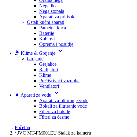
Oralna nega
Nega lica
Nega stopala
Aparati za pritisak
Ostali kućni aparati
Pametna kuća
Baterije
Kablovi
Oprema i posudje
Klime & Grejanje
Grejanje
Grejalice
Radijatori
Klime
Prečišćivači vazduha
Ventilatori
Aparati za vodu
Aparati za filtriranje vode
Bokali za filtriranje vode
Filteri za bokale
Filteri za česme
Početna
/
JVC MT-FM001EU Stalak za kameru