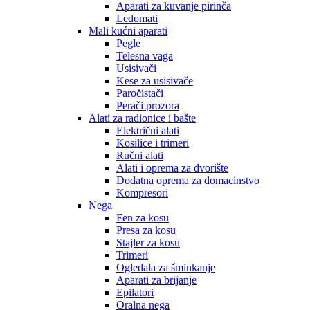
Aparati za kuvanje pirinča
Ledomati
Mali kućni aparati
Pegle
Telesna vaga
Usisivači
Kese za usisivače
Paročistači
Perači prozora
Alati za radionice i bašte
Električni alati
Kosilice i trimeri
Ručni alati
Alati i oprema za dvorište
Dodatna oprema za domacinstvo
Kompresori
Nega
Fen za kosu
Presa za kosu
Stajler za kosu
Trimeri
Ogledala za šminkanje
Aparati za brijanje
Epilatori
Oralna nega