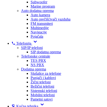
Subwoofer
Marine program
Auto dodatna oprema
Auto kamera
Auto prečišćivači vazduha
FM transmiteri
Multimedije
Navigacije
Pojačala
Telefonija
SIP/IP telefoni
SIP dodatna oprema
Telefonske centrale
TES PBX
NS PBX
Dodatna oprema
Slušalice za telefone
Punjači i kablovi
Žični telefoni
Bežični telefoni
Sistemski telefoni
Mobilni telefoni
Pametni satovi
Kućna tehnika