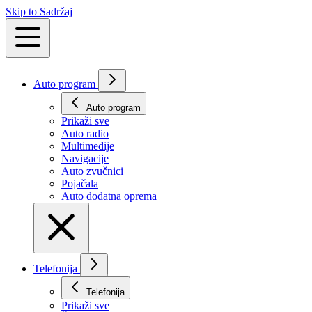
Skip to Sadržaj
Auto program
Auto program
Prikaži svе
Auto radio
Multimedije
Navigacije
Auto zvučnici
Pojačala
Auto dodatna oprema
Telefonija
Telefonija
Prikaži svе