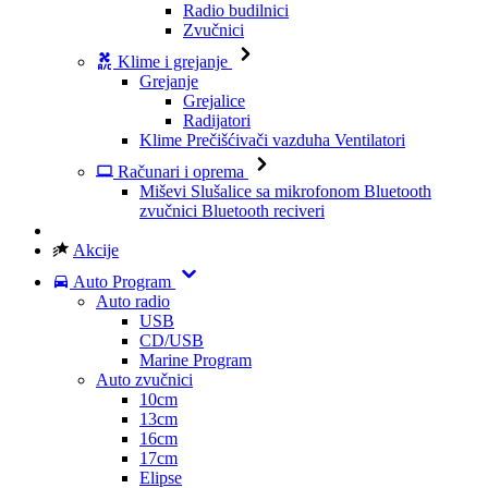
Radio budilnici
Zvučnici
Klime i grejanje
Grejanje
Grejalice
Radijatori
Klime
Prečišćivači vazduha
Ventilatori
Računari i oprema
Miševi
Slušalice sa mikrofonom
Bluetooth
zvučnici
Bluetooth reciveri
Akcije
Auto Program
Auto radio
USB
CD/USB
Marine Program
Auto zvučnici
10cm
13cm
16cm
17cm
Elipse