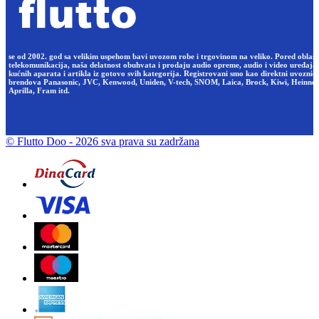
se od 2002. god sa velikim uspehom bavi uvozom robe i trgovinom na veliko. Pored oblast
telekomunikacija, naša delatnost obuhvata i prodaju audio opreme, audio i video uređaja,
kućnih aparata i artikla iz gotovo svih kategorija. Registrovani smo kao direktni uvoznici
brendova Panasonic, JVC, Kenwood, Uniden, V-tech, SNOM, Laica, Brock, Kiwi, Heinner
Aprilla, Fram itd.
© Flutto Doo
- 2026 sva prava su zadržana