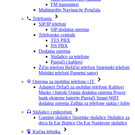
FM transmiteri
Multimedije
Navigacije
Pojačala
Telefonija
SIP/IP telefoni
SIP dodatna oprema
Telefonske centrale
TES PBX
NS PBX
Dodatna oprema
Slušalice za telefone
Punjači i kablovi
Žični telefoni
Bežični telefoni
Sistemski telefoni
Mobilni telefoni
Pametni satovi
Oprema za mobilne telefone i IT
Adapteri
Držači za mobilne telefone
Kablovi
Maske i futrole
Ostala dodatna oprema
Power
bank eksterne baterije
Punjači
Smart WiFI
dodatna oprema
Zaštita za telefone stakla i folije
Slušalice i mikrofoni
Gaming slušalice
Sportske slušalice
Slušalice za
decu
In Ear Bubice
On Ear Naglavne slušalice
Kućna tehnika