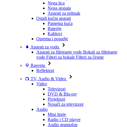
Nega lica
Nega stopala
Aparati za pritisak
Ostali kućni aparati
Pametna kuća
Baterije
Kablovi
Oprema i posudje
Aparati za vodu
Aparati za filtriranje vode
Bokali za filtriranje
vode
Filteri za bokale
Filteri za česme
Rasveta
Reflektori
TV, Audio & Video
Video
Televizori
DVD & Blu-ray
Projektori
Nosači za televizore
Audio
Mini linije
Radio i CD player
Audio gramofon