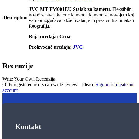
JVC MT-FM001EU Stalak za kameru
. Fleksibilni
nosač za sve akcione kamere i kamere sa novojem koji
Description
vam omogućava lakše hvatanje impresivnih snimaka i
fotografija.
Boja uređaja: Crna
Proizvođač uređaja:
JVC
Recenzije
Write Your Own Recenzija
Only registered users can write reviews. Please
Sign in
or
create an
account
Kontakt