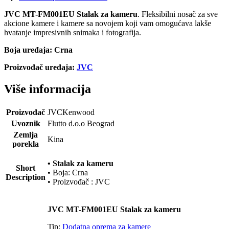
JVC MT-FM001EU Stalak za kameru
. Fleksibilni nosač za sve
akcione kamere i kamere sa novojem koji vam omogućava lakše
hvatanje impresivnih snimaka i fotografija.
Boja uređaja: Crna
Proizvođač uređaja:
JVC
Više informacija
Proizvođač
JVCKenwood
Uvoznik
Flutto d.o.o Beograd
Zemlja
Kina
porekla
• Stalak za kameru
Short
• Boja: Crna
Description
• Proizvođač : JVC
JVC MT-FM001EU Stalak za kameru
Tip:
Dodatna oprema za kamere