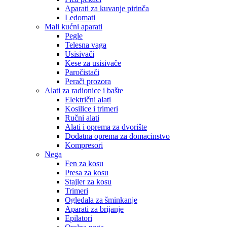
Aparati za kuvanje pirinča
Ledomati
Mali kućni aparati
Pegle
Telesna vaga
Usisivači
Kese za usisivače
Paročistači
Perači prozora
Alati za radionice i bašte
Električni alati
Kosilice i trimeri
Ručni alati
Alati i oprema za dvorište
Dodatna oprema za domacinstvo
Kompresori
Nega
Fen za kosu
Presa za kosu
Stajler za kosu
Trimeri
Ogledala za šminkanje
Aparati za brijanje
Epilatori