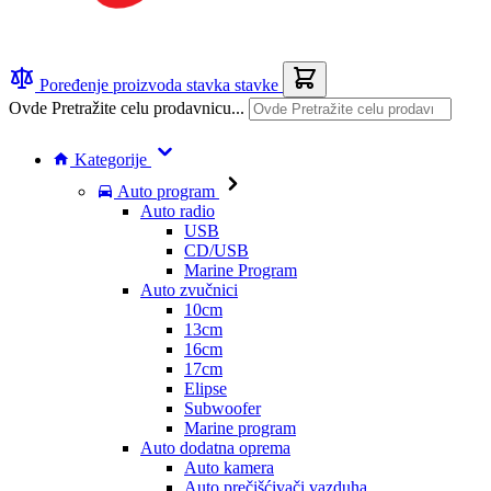
Poređenje proizvoda
stavka
stavke
Ovde Pretražite celu prodavnicu...
Kategorije
Auto program
Auto radio
USB
CD/USB
Marine Program
Auto zvučnici
10cm
13cm
16cm
17cm
Elipse
Subwoofer
Marine program
Auto dodatna oprema
Auto kamera
Auto prečišćivači vazduha