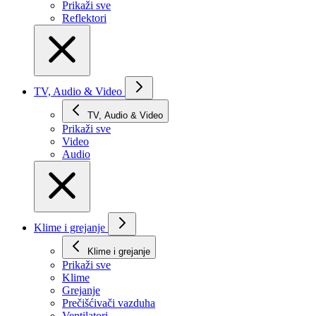
Prikaži svе
Reflektori
TV, Audio & Video
TV, Audio & Video
Prikaži svе
Video
Audio
Klime i grejanje
Klime i grejanje
Prikaži svе
Klime
Grejanje
Prečišćivači vazduha
Ventilatori