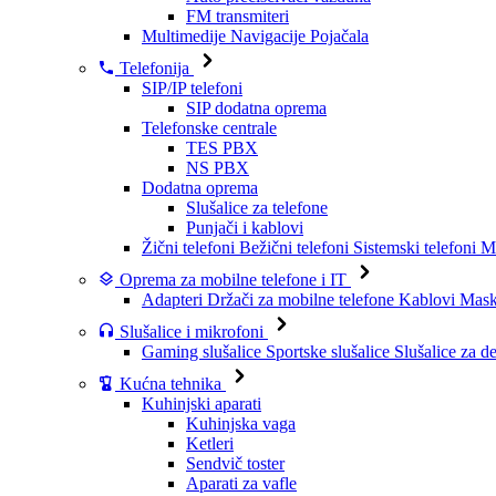
FM transmiteri
Multimedije
Navigacije
Pojačala
Telefonija
SIP/IP telefoni
SIP dodatna oprema
Telefonske centrale
TES PBX
NS PBX
Dodatna oprema
Slušalice za telefone
Punjači i kablovi
Žični telefoni
Bežični telefoni
Sistemski telefoni
Mo
Oprema za mobilne telefone i IT
Adapteri
Držači za mobilne telefone
Kablovi
Maske
Slušalice i mikrofoni
Gaming slušalice
Sportske slušalice
Slušalice za d
Kućna tehnika
Kuhinjski aparati
Kuhinjska vaga
Ketleri
Sendvič toster
Aparati za vafle