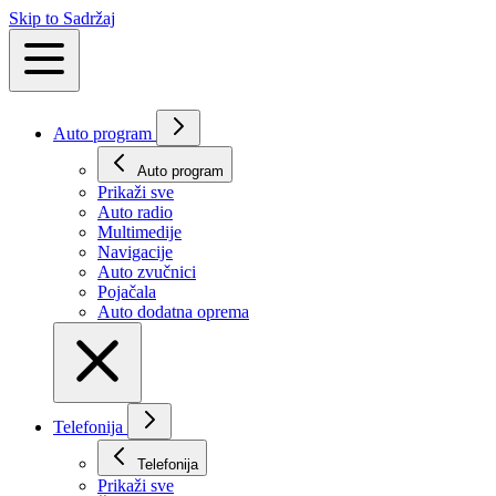
Skip to Sadržaj
Auto program
Auto program
Prikaži svе
Auto radio
Multimedije
Navigacije
Auto zvučnici
Pojačala
Auto dodatna oprema
Telefonija
Telefonija
Prikaži svе