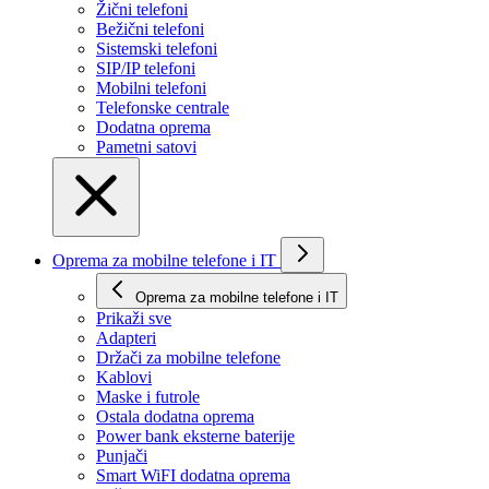
Žični telefoni
Bežični telefoni
Sistemski telefoni
SIP/IP telefoni
Mobilni telefoni
Telefonske centrale
Dodatna oprema
Pametni satovi
Oprema za mobilne telefone i IT
Oprema za mobilne telefone i IT
Prikaži svе
Adapteri
Držači za mobilne telefone
Kablovi
Maske i futrole
Ostala dodatna oprema
Power bank eksterne baterije
Punjači
Smart WiFI dodatna oprema