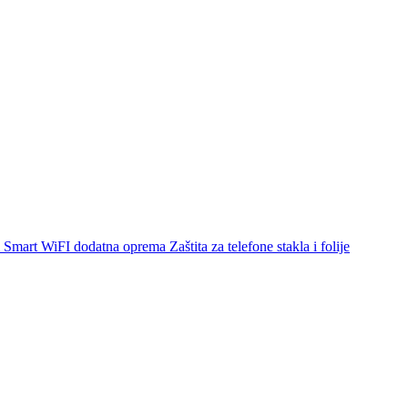
Smart WiFI dodatna oprema
Zaštita za telefone stakla i folije