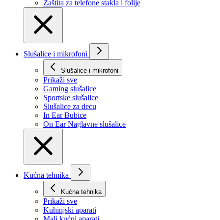
Zaštita za telefone stakla i folije
Slušalice i mikrofoni
Slušalice i mikrofoni
Prikaži svе
Gaming slušalice
Sportske slušalice
Slušalice za decu
In Ear Bubice
On Ear Naglavne slušalice
Kućna tehnika
Kućna tehnika
Prikaži svе
Kuhinjski aparati
Mali kućni aparati