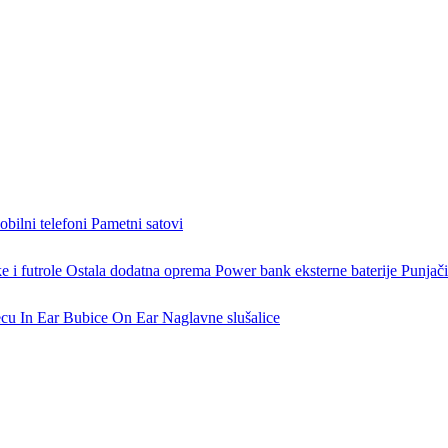
bilni telefoni
Pametni satovi
 i futrole
Ostala dodatna oprema
Power bank eksterne baterije
Punjači
ecu
In Ear Bubice
On Ear Naglavne slušalice