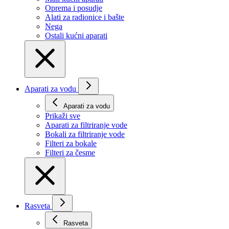
Oprema i posudje
Alati za radionice i bašte
Nega
Ostali kućni aparati
Aparati za vodu
Aparati za vodu
Prikaži svе
Aparati za filtriranje vode
Bokali za filtriranje vode
Filteri za bokale
Filteri za česme
Rasveta
Rasveta