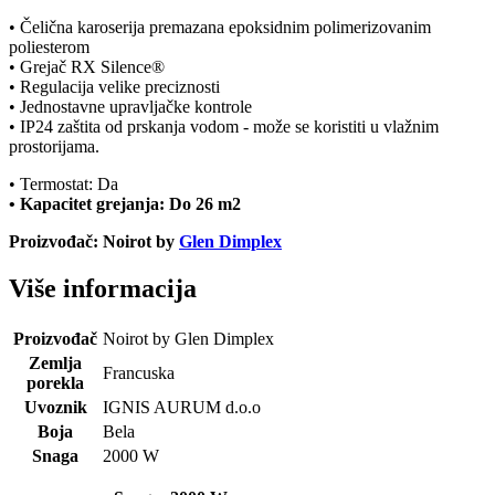
• Čelična karoserija premazana epoksidnim polimerizovanim
poliesterom
• Grejač RX Silence®
• Regulacija velike preciznosti
• Jednostavne upravljačke kontrole
• IP24 zaštita od prskanja vodom - može se koristiti u vlažnim
prostorijama.
• Termostat: Da
• Kapacitet grejanja: Do 26 m2
Proizvođač: Noirot by
Glen Dimplex
Više informacija
Proizvođač
Noirot by Glen Dimplex
Zemlja
Francuska
porekla
Uvoznik
IGNIS AURUM d.o.o
Boja
Bela
Snaga
2000 W