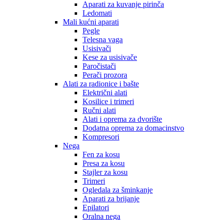
Aparati za kuvanje pirinča
Ledomati
Mali kućni aparati
Pegle
Telesna vaga
Usisivači
Kese za usisivače
Paročistači
Perači prozora
Alati za radionice i bašte
Električni alati
Kosilice i trimeri
Ručni alati
Alati i oprema za dvorište
Dodatna oprema za domacinstvo
Kompresori
Nega
Fen za kosu
Presa za kosu
Stajler za kosu
Trimeri
Ogledala za šminkanje
Aparati za brijanje
Epilatori
Oralna nega