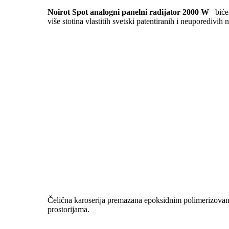
Noirot Spot analogni panelni radijator 2000 W
biće
više stotina vlastitih svetski patentiranih i neuporedivi
Čelična karoserija premazana epoksidnim polimerizovanim
prostorijama.