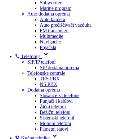
Subwoofer
Marine program
Auto dodatna oprema
Auto kamera
Auto prečišćivači vazduha
FM transmiteri
Multimedije
Navigacije
Pojačala
Telefonija
SIP/IP telefoni
SIP dodatna oprema
Telefonske centrale
TES PBX
NS PBX
Dodatna oprema
Slušalice za telefone
Punjači i kablovi
Žični telefoni
Bežični telefoni
Sistemski telefoni
Mobilni telefoni
Pametni satovi
Kućna tehnika