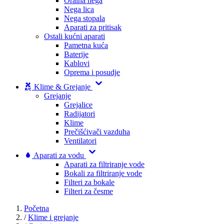
Oralna nega
Nega lica
Nega stopala
Aparati za pritisak
Ostali kućni aparati
Pametna kuća
Baterije
Kablovi
Oprema i posudje
Klime & Grejanje
Grejanje
Grejalice
Radijatori
Klime
Prečišćivači vazduha
Ventilatori
Aparati za vodu
Aparati za filtriranje vode
Bokali za filtriranje vode
Filteri za bokale
Filteri za česme
Početna
/
Klime i grejanje