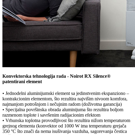
Konvektorska tehnologija rada - Noirot RX Silence®
patentirani element
• Jednodelni aluminijumski element sa jedinstvenim ekspanziono –
kontrakcionim elementom, što rezultira najvišim nivoom komfora,
najmanjom potrošnjom i nečujnim radom (doživotna garancija)
• Specijalna površinska obrada aluminijuma što rezultira boljom
razmenom toplote i savršenim radijacionim efektom
• Vrhunska toplotna provodljivost što rezultira nižom temperaturom
grejnog elementa (konvektor od 1000 W ima temperaturu grejača
350 °C što znači da nema isušivanja vazduha, sagorevanja čestica