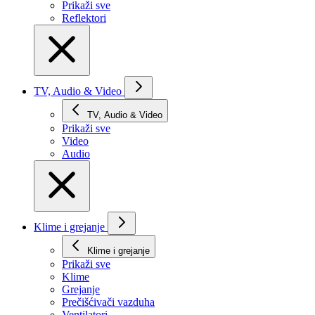
Prikaži svе
Reflektori
TV, Audio & Video
TV, Audio & Video
Prikaži svе
Video
Audio
Klime i grejanje
Klime i grejanje
Prikaži svе
Klime
Grejanje
Prečišćivači vazduha
Ventilatori