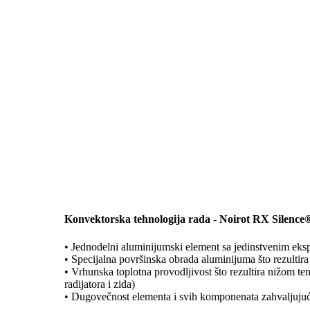
Konvektorska tehnologija rada - Noirot RX Silence®
• Jednodelni aluminijumski element sa jedinstvenim ek
• Specijalna površinska obrada aluminijuma što rezulti
• Vrhunska toplotna provodljivost što rezultira nižom t
radijatora i zida)
• Dugovečnost elementa i svih komponenata zahvaljujući