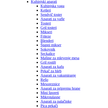
Kuhinjski aparati
Kuhinjska vaga
Ketleri
Sendvič toster
Aparati za vafle
Tosteri
Gril tosteri
Mikseri
Friteze
Blenderi
Štapni mikser
Sokovnik
Seckalice
Mašine za mlevenje mesa
Gril rostilj
Aparati za kafu
Pekač za hleb
Aparati za vakumiranje
Rešo
Mesoreznice
Aparati za pripremu hrane
Mini šporeti
Mikrotalasne
Aparati za palačinke
Pica pekači