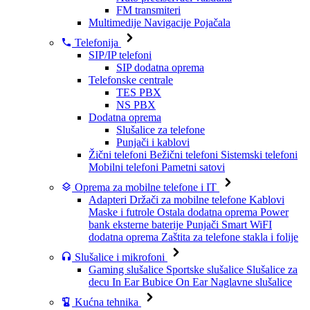
FM transmiteri
Multimedije
Navigacije
Pojačala
Telefonija
SIP/IP telefoni
SIP dodatna oprema
Telefonske centrale
TES PBX
NS PBX
Dodatna oprema
Slušalice za telefone
Punjači i kablovi
Žični telefoni
Bežični telefoni
Sistemski telefoni
Mobilni telefoni
Pametni satovi
Oprema za mobilne telefone i IT
Adapteri
Držači za mobilne telefone
Kablovi
Maske i futrole
Ostala dodatna oprema
Power
bank eksterne baterije
Punjači
Smart WiFI
dodatna oprema
Zaštita za telefone stakla i folije
Slušalice i mikrofoni
Gaming slušalice
Sportske slušalice
Slušalice za
decu
In Ear Bubice
On Ear Naglavne slušalice
Kućna tehnika