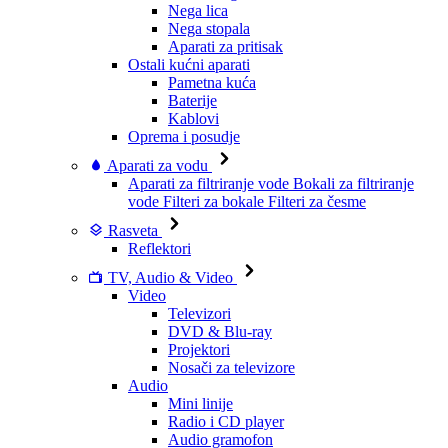
Nega lica
Nega stopala
Aparati za pritisak
Ostali kućni aparati
Pametna kuća
Baterije
Kablovi
Oprema i posudje
Aparati za vodu
Aparati za filtriranje vode
Bokali za filtriranje
vode
Filteri za bokale
Filteri za česme
Rasveta
Reflektori
TV, Audio & Video
Video
Televizori
DVD & Blu-ray
Projektori
Nosači za televizore
Audio
Mini linije
Radio i CD player
Audio gramofon