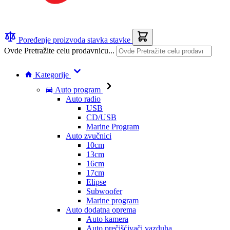
Poređenje proizvoda
stavka
stavke
Ovde Pretražite celu prodavnicu...
Kategorije
Auto program
Auto radio
USB
CD/USB
Marine Program
Auto zvučnici
10cm
13cm
16cm
17cm
Elipse
Subwoofer
Marine program
Auto dodatna oprema
Auto kamera
Auto prečišćivači vazduha