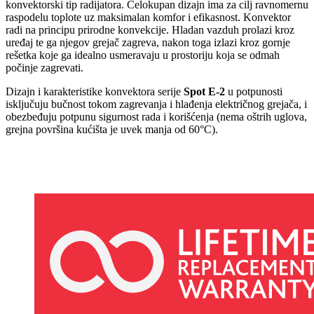
konvektorski tip radijatora. Celokupan dizajn ima za cilj ravnomernu
raspodelu toplote uz maksimalan komfor i efikasnost. Konvektor
radi na principu prirodne konvekcije. Hladan vazduh prolazi kroz
uređaj te ga njegov grejač zagreva, nakon toga izlazi kroz gornje
rešetka koje ga idealno usmeravaju u prostoriju koja se odmah
počinje zagrevati.
Dizajn i karakteristike konvektora serije
Spot E-2
u potpunosti
isključuju bučnost tokom zagrevanja i hlađenja električnog grejača, i
obezbeđuju potpunu sigurnost rada i korišćenja (nema oštrih uglova,
grejna površina kućišta je uvek manja od 60°C).