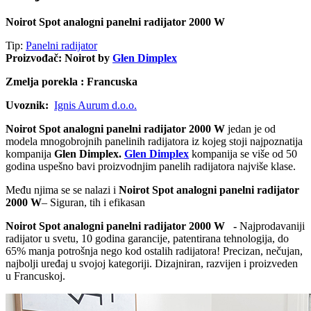
Noirot Spot analogni panelni radijator 2000 W
Tip:
Panelni radijator
Proizvođač: Noirot by
Glen Dimplex
Zmelja porekla : Francuska
Uvoznik:
Ignis Aurum d.o.o.
Noirot Spot analogni panelni radijator 2000 W
jedan je od
modela mnogobrojnih panelinih radijatora iz kojeg stoji najpoznatija
kompanija
Glen Dimplex.
Glen Dimplex
kompanija se više od 50
godina uspešno bavi proizvodnjim panelih radijatora najviše klase.
Među njima se se nalazi i
Noirot Spot analogni panelni radijator
2000 W
– Siguran, tih i efikasan
Noirot Spot analogni panelni radijator 2000 W -
Najprodavaniji
radijator u svetu, 10 godina garancije, patentirana tehnologija, do
65% manja potrošnja nego kod ostalih radijatora! Precizan, nečujan,
najbolji uređaj u svojoj kategoriji. Dizajniran, razvijen i proizveden
u Francuskoj.