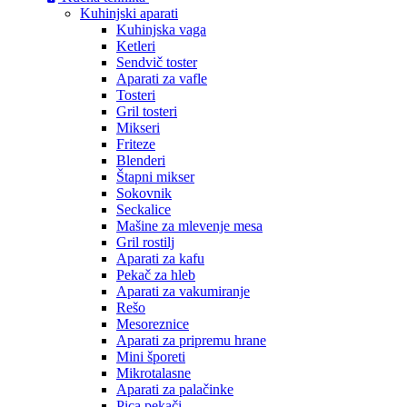
Kuhinjski aparati
Kuhinjska vaga
Ketleri
Sendvič toster
Aparati za vafle
Tosteri
Gril tosteri
Mikseri
Friteze
Blenderi
Štapni mikser
Sokovnik
Seckalice
Mašine za mlevenje mesa
Gril rostilj
Aparati za kafu
Pekač za hleb
Aparati za vakumiranje
Rešo
Mesoreznice
Aparati za pripremu hrane
Mini šporeti
Mikrotalasne
Aparati za palačinke
Pica pekači