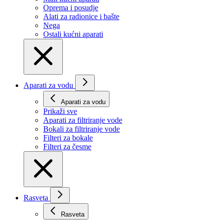
Oprema i posudje
Alati za radionice i bašte
Nega
Ostali kućni aparati
Aparati za vodu
Aparati za vodu
Prikaži svе
Aparati za filtriranje vode
Bokali za filtriranje vode
Filteri za bokale
Filteri za česme
Rasveta
Rasveta