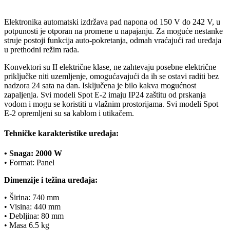
Elektronika automatski izdržava pad napona od 150 V do 242 V, u
potpunosti je otporan na promene u napajanju. Za moguće nestanke
struje postoji funkcija auto-pokretanja, odmah vraćajući rad uređaja
u prethodni režim rada.
Konvektori su II električne klase, ne zahtevaju posebne električne
priključke niti uzemljenje, omogućavajući da ih se ostavi raditi bez
nadzora 24 sata na dan. Isključena je bilo kakva mogućnost
zapaljenja. Svi modeli Spot E-2 imaju IP24 zaštitu od prskanja
vodom i mogu se koristiti u vlažnim prostorijama. Svi modeli Spot
E-2 opremljeni su sa kablom i utikačem.
Tehničke karakteristike uređaja:
• Snaga: 2000 W
• Format: Panel
Dimenzije i težina uređaja:
• Širina: 740 mm
• Visina: 440 mm
• Debljina: 80 mm
• Masa 6.5 kg