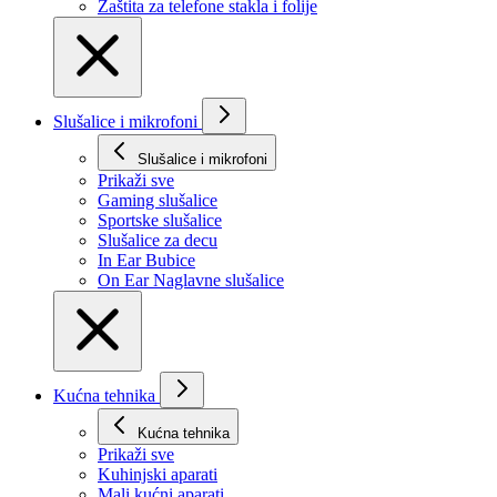
Zaštita za telefone stakla i folije
Slušalice i mikrofoni
Slušalice i mikrofoni
Prikaži svе
Gaming slušalice
Sportske slušalice
Slušalice za decu
In Ear Bubice
On Ear Naglavne slušalice
Kućna tehnika
Kućna tehnika
Prikaži svе
Kuhinjski aparati
Mali kućni aparati