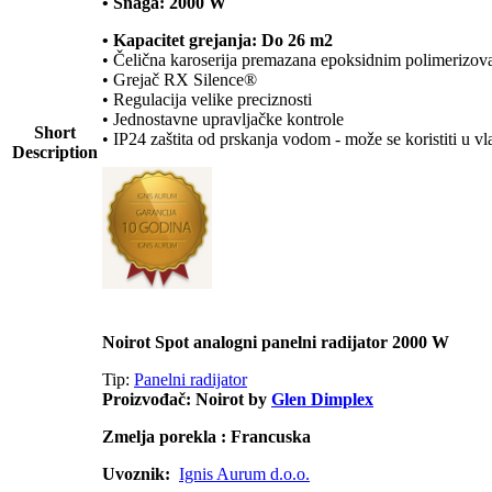
• Snaga: 2000 W
• Kapacitet grejanja: Do 26 m2
• Čelična karoserija premazana epoksidnim polimerizov
• Grejač RX Silence®
• Regulacija velike preciznosti
• Jednostavne upravljačke kontrole
Short
• IP24 zaštita od prskanja vodom - može se koristiti u v
Description
Noirot Spot analogni panelni radijator 2000 W
Tip:
Panelni radijator
Proizvođač: Noirot by
Glen Dimplex
Zmelja porekla : Francuska
Uvoznik:
Ignis Aurum d.o.o.