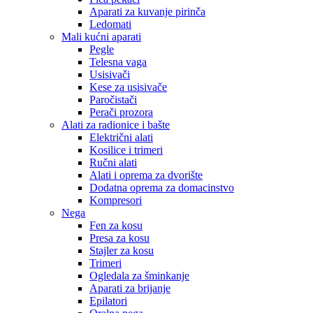
Aparati za kuvanje pirinča
Ledomati
Mali kućni aparati
Pegle
Telesna vaga
Usisivači
Kese za usisivače
Paročistači
Perači prozora
Alati za radionice i bašte
Električni alati
Kosilice i trimeri
Ručni alati
Alati i oprema za dvorište
Dodatna oprema za domacinstvo
Kompresori
Nega
Fen za kosu
Presa za kosu
Stajler za kosu
Trimeri
Ogledala za šminkanje
Aparati za brijanje
Epilatori