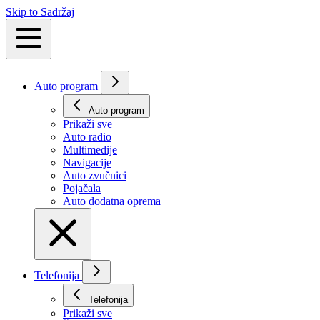
Skip to Sadržaj
Auto program
Auto program
Prikaži svе
Auto radio
Multimedije
Navigacije
Auto zvučnici
Pojačala
Auto dodatna oprema
Telefonija
Telefonija
Prikaži svе