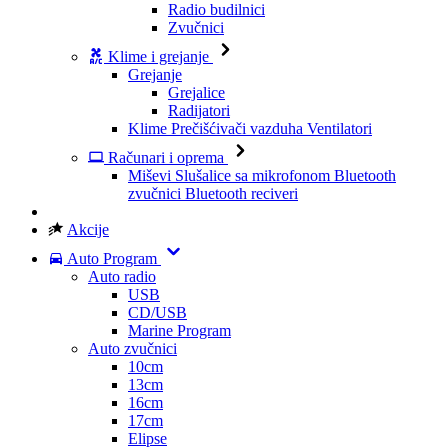
Radio budilnici
Zvučnici
Klime i grejanje
Grejanje
Grejalice
Radijatori
Klime
Prečišćivači vazduha
Ventilatori
Računari i oprema
Miševi
Slušalice sa mikrofonom
Bluetooth
zvučnici
Bluetooth reciveri
Akcije
Auto Program
Auto radio
USB
CD/USB
Marine Program
Auto zvučnici
10cm
13cm
16cm
17cm
Elipse