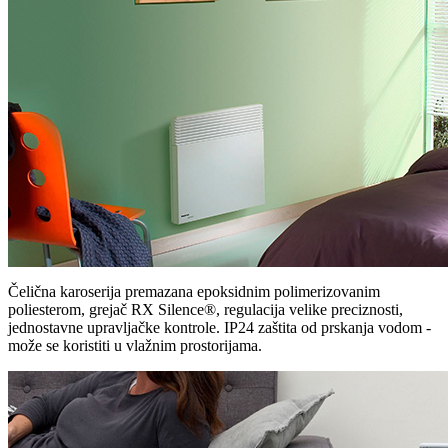
Čelična karoserija premazana epoksidnim polimerizovanim
poliesterom, grejač RX Silence®, regulacija velike preciznosti,
jednostavne upravljačke kontrole. IP24 zaštita od prskanja vodom -
može se koristiti u vlažnim prostorijama.