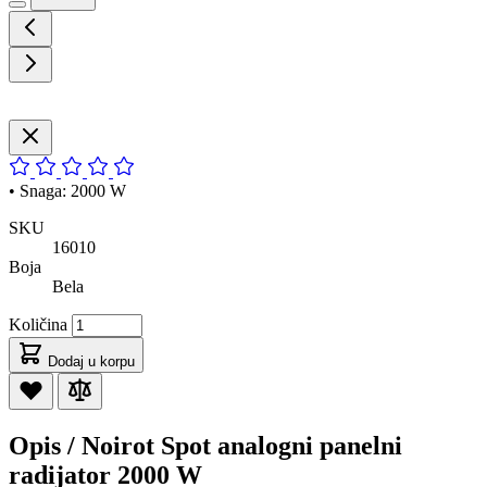
• Snaga: 2000 W
SKU
16010
Boja
Bela
Količina
Dodaj u korpu
Opis /
Noirot Spot analogni panelni
radijator 2000 W