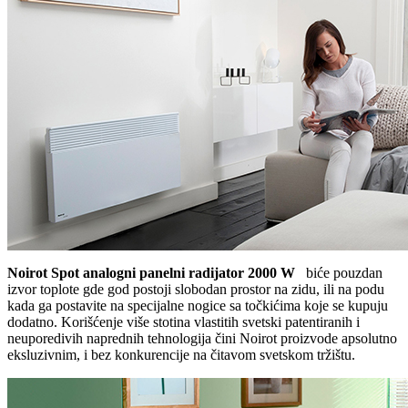
Noirot Spot analogni panelni radijator 2000 W
biće pouzdan
izvor toplote gde god postoji slobodan prostor na zidu, ili na podu
kada ga postavite na specijalne nogice sa točkićima koje se kupuju
dodatno. Korišćenje više stotina vlastitih svetski patentiranih i
neuporedivih naprednih tehnologija čini Noirot proizvode apsolutno
eksluzivnim, i bez konkurencije na čitavom svetskom tržištu.