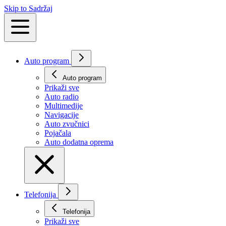
Skip to Sadržaj
Auto program
Auto program
Prikaži svе
Auto radio
Multimedije
Navigacije
Auto zvučnici
Pojačala
Auto dodatna oprema
Telefonija
Telefonija
Prikaži svе