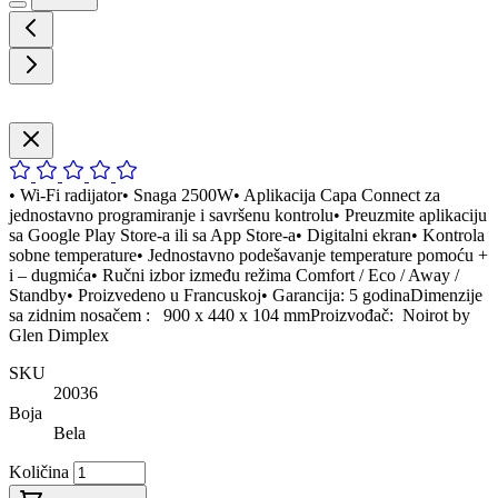
• Wi-Fi radijator• Snaga 2500W• Aplikacija Capa Connect za
jednostavno programiranje i savršenu kontrolu• Preuzmite aplikaciju
sa Google Play Store-a ili sa App Store-a• Digitalni ekran• Kontrola
sobne temperature• Jednostavno podešavanje temperature pomoću +
i – dugmića• Ručni izbor između režima Comfort / Eco / Away /
Standby• Proizvedeno u Francuskoj• Garancija: 5 godinaDimenzije
sa zidnim nosačem : 900 x 440 x 104 mmProizvođač: Noirot by
Glen Dimplex
SKU
20036
Boja
Bela
Količina