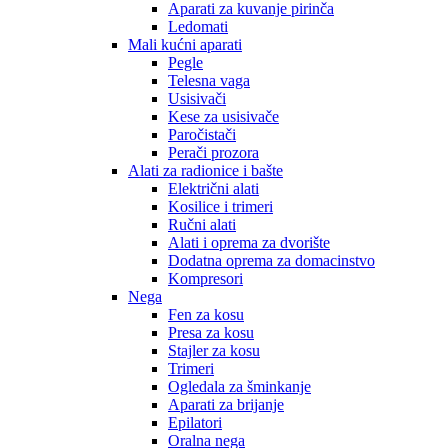
Aparati za kuvanje pirinča
Ledomati
Mali kućni aparati
Pegle
Telesna vaga
Usisivači
Kese za usisivače
Paročistači
Perači prozora
Alati za radionice i bašte
Električni alati
Kosilice i trimeri
Ručni alati
Alati i oprema za dvorište
Dodatna oprema za domacinstvo
Kompresori
Nega
Fen za kosu
Presa za kosu
Stajler za kosu
Trimeri
Ogledala za šminkanje
Aparati za brijanje
Epilatori
Oralna nega