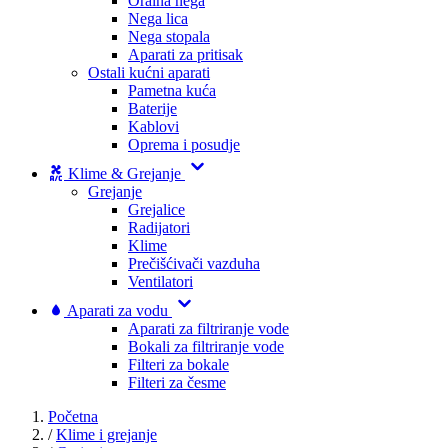
Oralna nega
Nega lica
Nega stopala
Aparati za pritisak
Ostali kućni aparati
Pametna kuća
Baterije
Kablovi
Oprema i posudje
Klime & Grejanje
Grejanje
Grejalice
Radijatori
Klime
Prečišćivači vazduha
Ventilatori
Aparati za vodu
Aparati za filtriranje vode
Bokali za filtriranje vode
Filteri za bokale
Filteri za česme
Početna
/
Klime i grejanje