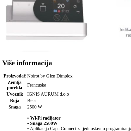
Više informacija
Proizvođač
Noirot by Glen Dimplex
Zemlja
Francuska
porekla
Uvoznik
IGNIS AURUM d.o.o
Boja
Bela
Snaga
2500 W
• Wi-Fi radijator
• Snaga 2500W
• Aplikacija Capa Connect za jednostavno programiranje