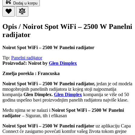
Dodaj u korpu
Opis /
Noirot Spot WiFi – 2500 W Panelni
radijator
Noirot Spot WiFi – 2500 W Panelni radijator
Tip:
Panelni radijator
Proizvođač: Noirot by
Glen Dimplex
Zmelja porekla : Francuska
Noirot Spot WiFi – 2500 W Panelni radijator,
jedan je od modela
mnogobrojnih panelinih radijatora iz kojeg stoji najpoznatija
kompanija
Glen Dimplex.
Glen Dimplex
kompanija se više od 50
godina uspešno bavi proizvodnjim panelih radijatora najviše klase.
Među njima se se nalazi i
Noirot Spot WiFi – 2500 W Panelni
radijator
– Siguran, tih i efikasan
Noirot Spot WiFi – 2500 W Panelni radijator
uz aplikaciju Capa
Connect će zasigurno povećati komfor vašeg života tokom grejne