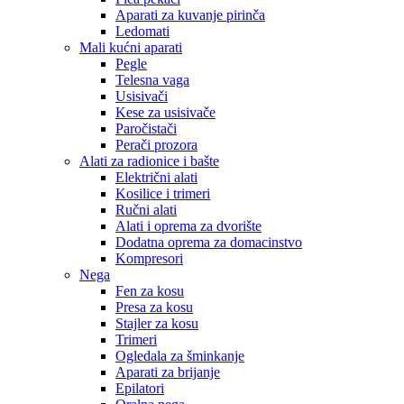
Aparati za kuvanje pirinča
Ledomati
Mali kućni aparati
Pegle
Telesna vaga
Usisivači
Kese za usisivače
Paročistači
Perači prozora
Alati za radionice i bašte
Električni alati
Kosilice i trimeri
Ručni alati
Alati i oprema za dvorište
Dodatna oprema za domacinstvo
Kompresori
Nega
Fen za kosu
Presa za kosu
Stajler za kosu
Trimeri
Ogledala za šminkanje
Aparati za brijanje
Epilatori