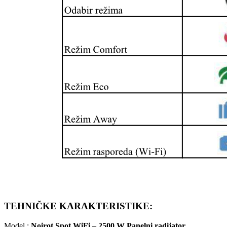
TEHNIČKE KARAKTERISTIKE:
Model :
Noirot Spot WiFi – 2500 W Panelni radijator