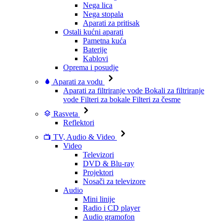
Nega lica
Nega stopala
Aparati za pritisak
Ostali kućni aparati
Pametna kuća
Baterije
Kablovi
Oprema i posudje
Aparati za vodu
Aparati za filtriranje vode
Bokali za filtriranje
vode
Filteri za bokale
Filteri za česme
Rasveta
Reflektori
TV, Audio & Video
Video
Televizori
DVD & Blu-ray
Projektori
Nosači za televizore
Audio
Mini linije
Radio i CD player
Audio gramofon