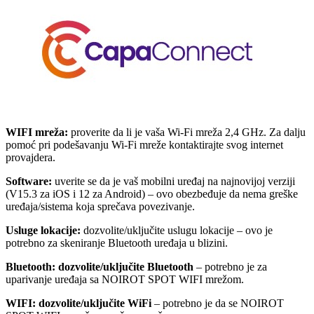
WIFI mreža:
proverite da li je vaša Wi-Fi mreža 2,4 GHz. Za dalju
pomoć pri podešavanju Wi-Fi mreže kontaktirajte svog internet
provajdera.
Software:
uverite se da je vaš mobilni uređaj na najnovijoj verziji
(V15.3 za iOS i 12 za Android) – ovo obezbeđuje da nema greške
uređaja/sistema koja sprečava povezivanje.
Usluge lokacije:
dozvolite/uključite uslugu lokacije – ovo je
potrebno za skeniranje Bluetooth uređaja u blizini.
Bluetooth: dozvolite/uključite Bluetooth
– potrebno je za
uparivanje uređaja sa NOIROT SPOT WIFI mrežom.
WIFI: dozvolite/uključite WiFi
– potrebno je da se NOIROT