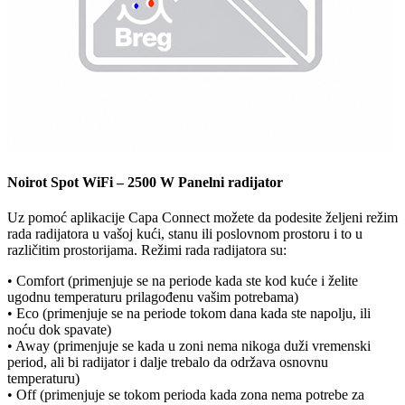
Noirot Spot WiFi – 2500 W Panelni radijator
Uz pomoć aplikacije Capa Connect možete da podesite željeni režim
rada radijatora u vašoj kući, stanu ili poslovnom prostoru i to u
različitim prostorijama. Režimi rada radijatora su:
• Comfort (primenjuje se na periode kada ste kod kuće i želite
ugodnu temperaturu prilagođenu vašim potrebama)
• Eco (primenjuje se na periode tokom dana kada ste napolju, ili
noću dok spavate)
• Away (primenjuje se kada u zoni nema nikoga duži vremenski
period, ali bi radijator i dalje trebalo da održava osnovnu
temperaturu)
• Off (primenjuje se tokom perioda kada zona nema potrebe za