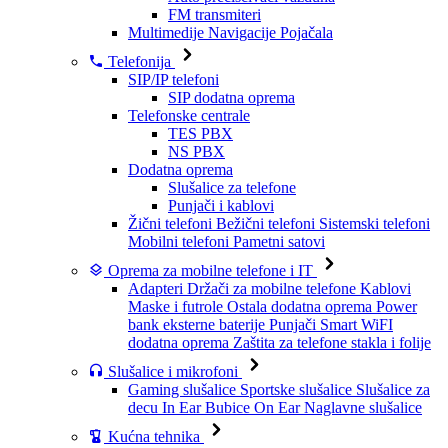
FM transmiteri
Multimedije
Navigacije
Pojačala
Telefonija
SIP/IP telefoni
SIP dodatna oprema
Telefonske centrale
TES PBX
NS PBX
Dodatna oprema
Slušalice za telefone
Punjači i kablovi
Žični telefoni
Bežični telefoni
Sistemski telefoni
Mobilni telefoni
Pametni satovi
Oprema za mobilne telefone i IT
Adapteri
Držači za mobilne telefone
Kablovi
Maske i futrole
Ostala dodatna oprema
Power
bank eksterne baterije
Punjači
Smart WiFI
dodatna oprema
Zaštita za telefone stakla i folije
Slušalice i mikrofoni
Gaming slušalice
Sportske slušalice
Slušalice za
decu
In Ear Bubice
On Ear Naglavne slušalice
Kućna tehnika