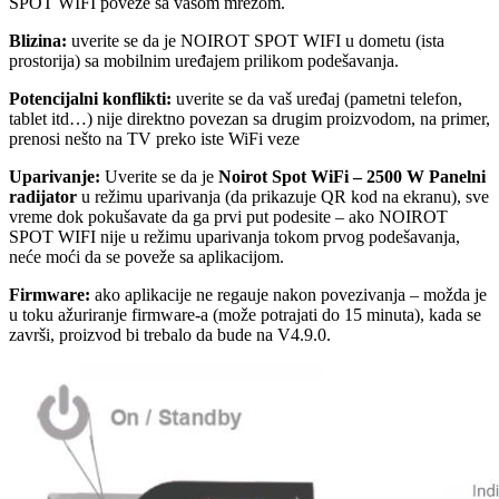
SPOT WIFI poveže sa vašom mrežom.
Blizina:
uverite se da je NOIROT SPOT WIFI u dometu (ista
prostorija) sa mobilnim uređajem prilikom podešavanja.
Potencijalni konflikti:
uverite se da vaš uređaj (pametni telefon,
tablet itd…) nije direktno povezan sa drugim proizvodom, na primer,
prenosi nešto na TV preko iste WiFi veze
Uparivanje:
Uverite se da je
Noirot Spot WiFi – 2500 W Panelni
radijator
u režimu uparivanja (da prikazuje QR kod na ekranu), sve
vreme dok pokušavate da ga prvi put podesite – ako NOIROT
SPOT WIFI nije u režimu uparivanja tokom prvog podešavanja,
neće moći da se poveže sa aplikacijom.
Firmware:
ako aplikacije ne regauje nakon povezivanja – možda je
u toku ažuriranje firmware-a (može potrajati do 15 minuta), kada se
završi, proizvod bi trebalo da bude na V4.9.0.