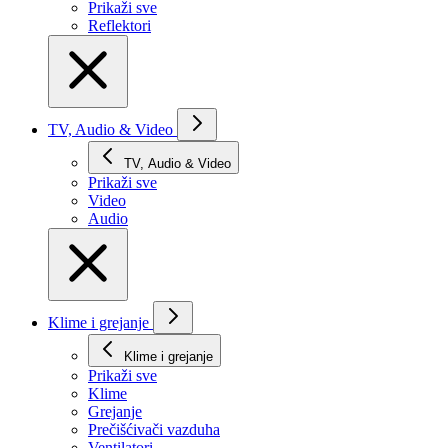
Prikaži svе
Reflektori
TV, Audio & Video
TV, Audio & Video
Prikaži svе
Video
Audio
Klime i grejanje
Klime i grejanje
Prikaži svе
Klime
Grejanje
Prečišćivači vazduha
Ventilatori