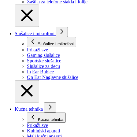
Zaštita za telefone stakla i folije
Slušalice i mikrofoni
Slušalice i mikrofoni
Prikaži svе
Gaming slušalice
Sportske slušalice
Slušalice za decu
In Ear Bubice
On Ear Naglavne slušalice
Kućna tehnika
Kućna tehnika
Prikaži svе
Kuhinjski aparati
Mali kućni aparati