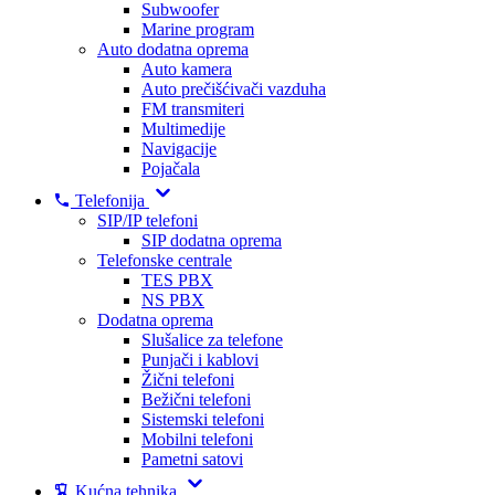
Subwoofer
Marine program
Auto dodatna oprema
Auto kamera
Auto prečišćivači vazduha
FM transmiteri
Multimedije
Navigacije
Pojačala
Telefonija
SIP/IP telefoni
SIP dodatna oprema
Telefonske centrale
TES PBX
NS PBX
Dodatna oprema
Slušalice za telefone
Punjači i kablovi
Žični telefoni
Bežični telefoni
Sistemski telefoni
Mobilni telefoni
Pametni satovi
Kućna tehnika