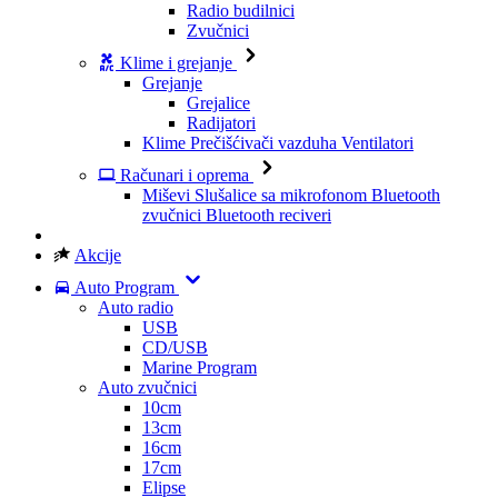
Radio budilnici
Zvučnici
Klime i grejanje
Grejanje
Grejalice
Radijatori
Klime
Prečišćivači vazduha
Ventilatori
Računari i oprema
Miševi
Slušalice sa mikrofonom
Bluetooth
zvučnici
Bluetooth reciveri
Akcije
Auto Program
Auto radio
USB
CD/USB
Marine Program
Auto zvučnici
10cm
13cm
16cm
17cm
Elipse