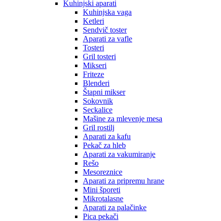
Kuhinjski aparati
Kuhinjska vaga
Ketleri
Sendvič toster
Aparati za vafle
Tosteri
Gril tosteri
Mikseri
Friteze
Blenderi
Štapni mikser
Sokovnik
Seckalice
Mašine za mlevenje mesa
Gril rostilj
Aparati za kafu
Pekač za hleb
Aparati za vakumiranje
Rešo
Mesoreznice
Aparati za pripremu hrane
Mini šporeti
Mikrotalasne
Aparati za palačinke
Pica pekači