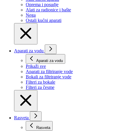
Oprema i posudje
Alati za radionice i bašte
Nega
Ostali kućni aparati
Aparati za vodu
Aparati za vodu
Prikaži svе
Aparati za filtriranje vode
Bokali za filtriranje vode
Filteri za bokale
Filteri za česme
Rasveta
Rasveta