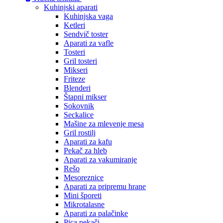
Kuhinjski aparati
Kuhinjska vaga
Ketleri
Sendvič toster
Aparati za vafle
Tosteri
Gril tosteri
Mikseri
Friteze
Blenderi
Štapni mikser
Sokovnik
Seckalice
Mašine za mlevenje mesa
Gril rostilj
Aparati za kafu
Pekač za hleb
Aparati za vakumiranje
Rešo
Mesoreznice
Aparati za pripremu hrane
Mini šporeti
Mikrotalasne
Aparati za palačinke
Pica pekači