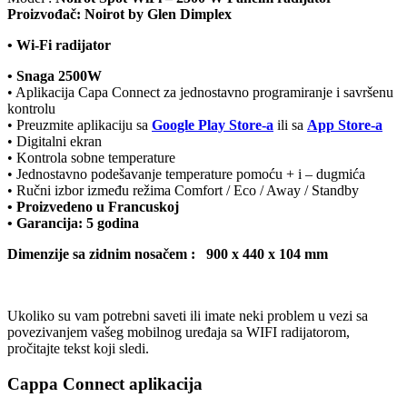
Proizvođač: Noirot by Glen Dimplex
• Wi-Fi radijator
• Snaga 2500W
• Aplikacija Capa Connect za jednostavno programiranje i savršenu
kontrolu
• Preuzmite aplikaciju sa
Google Play Store-a
ili sa
App Store-a
• Digitalni ekran
• Kontrola sobne temperature
• Jednostavno podešavanje temperature pomoću + i – dugmića
• Ručni izbor između režima Comfort / Eco / Away / Standby
• Proizvedeno u Francuskoj
• Garancija: 5 godina
Dimenzije sa zidnim nosačem : 900 x 440 x 104 mm
Ukoliko su vam potrebni saveti ili imate neki problem u vezi sa
povezivanjem vašeg mobilnog uređaja sa WIFI radijatorom,
pročitajte tekst koji sledi.
Cappa Connect aplikacija