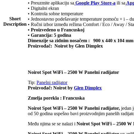
• Preuzmite aplikaciju sa
Google Play Store-a
ili sa
App
• Digitalni ekran
• Kontrola sobne temperature
Short
• Jednostavno podešavanje temperature pomoću + i – d
Description
• Ručni izbor između režima Comfort / Eco / Away / St
• Proizvedeno u Francuskoj
• Garancija: 5 godina
Dimenzije sa zidnim nosačem : 900 x 440 x 104 mm
Proizvođač: Noirot by Glen Dimplex
Noirot Spot WiFi – 2500 W Panelni radijator
Tip:
Panelni radijator
Proizvođač: Noirot by
Glen Dimplex
Zmelja porekla : Francuska
Noirot Spot WiFi – 2500 W Panelni radijator,
jedan j
od 50 godina uspešno bavi proizvodnjim panelih radijato
Među njima se se nalazi i
Noirot Spot WiFi – 2500 W P
Noirot Spot WiFi – 2500 W Panelni radijator
uz apli