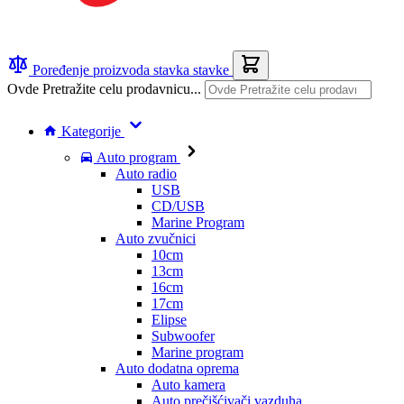
Poređenje proizvoda
stavka
stavke
Ovde Pretražite celu prodavnicu...
Kategorije
Auto program
Auto radio
USB
CD/USB
Marine Program
Auto zvučnici
10cm
13cm
16cm
17cm
Elipse
Subwoofer
Marine program
Auto dodatna oprema
Auto kamera
Auto prečišćivači vazduha