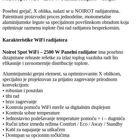
Posebni grejač, X oblika, nalazi se u NOIROT radijatorima.
Patentirani proizvodni proces jednodelne, monometalne
aluminijumske legure sa specijalnom površinskom obradom koja
optimizuje razmenu toplote čini rad radijatora besprekornim.
Karakteristike WiFi radijatora
Noirot Spot WiFi – 2500 W Panelni radijator
ima posebno
dizajnirane rebraste rešetke za izlaz toplog vazduha radi što
efikasnije i ravnomernije distribucije toplote.
Aluminijumski grejni element, sa optimizovanim X oblikom,
specijalno je projektovan za prijatno zagrevanje prirodnom
konvekcijom:
• robustan i pouzdan
• tihi rad
• brzo zagrevanje
• Kontrola pomoću WiFi mreže sa digitalnim displejom
• Kontrola sobne temperature
• Jednostavno podešavanje temperature pomoću + i – dugmića
• Ručni izbor između režima Comfort / Eco / Away / Standby
• Kabl za napajanje sa utikačem
• Dostupan sa opcionim točkićima