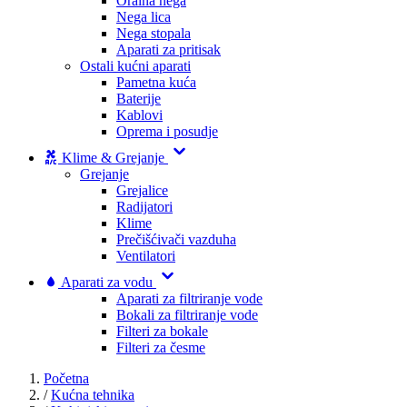
Oralna nega
Nega lica
Nega stopala
Aparati za pritisak
Ostali kućni aparati
Pametna kuća
Baterije
Kablovi
Oprema i posudje
Klime & Grejanje
Grejanje
Grejalice
Radijatori
Klime
Prečišćivači vazduha
Ventilatori
Aparati za vodu
Aparati za filtriranje vode
Bokali za filtriranje vode
Filteri za bokale
Filteri za česme
Početna
/
Kućna tehnika