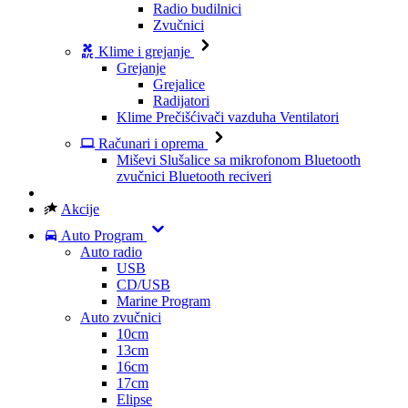
Radio budilnici
Zvučnici
Klime i grejanje
Grejanje
Grejalice
Radijatori
Klime
Prečišćivači vazduha
Ventilatori
Računari i oprema
Miševi
Slušalice sa mikrofonom
Bluetooth
zvučnici
Bluetooth reciveri
Akcije
Auto Program
Auto radio
USB
CD/USB
Marine Program
Auto zvučnici
10cm
13cm
16cm
17cm
Elipse