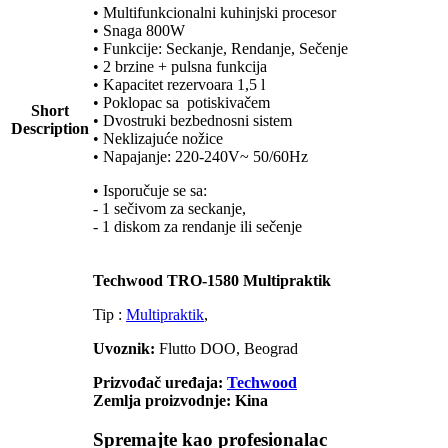
• Multifunkcionalni kuhinjski procesor
• Snaga 800W
• Funkcije: Seckanje, Rendanje, Sečenje
• 2 brzine + pulsna funkcija
• Kapacitet rezervoara 1,5 l
• Poklopac sa potiskivačem
Short
• Dvostruki bezbednosni sistem
Description
• Neklizajuće nožice
• Napajanje: 220-240V~ 50/60Hz
• Isporučuje se sa:
- 1 sečivom za seckanje,
- 1 diskom za rendanje ili sečenje
Techwood TRO-1580 Multipraktik
Tip :
Multipraktik
,
Uvoznik:
Flutto DOO, Beograd
Prizvođač uređaja:
Techwood
Zemlja proizvodnje: Kina
Spremajte kao profesionalac