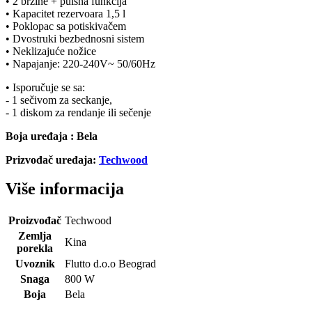
• 2 brzine + pulsna funkcija
• Kapacitet rezervoara 1,5 l
• Poklopac sa potiskivačem
• Dvostruki bezbednosni sistem
• Neklizajuće nožice
• Napajanje: 220-240V~ 50/60Hz
• Isporučuje se sa:
- 1 sečivom za seckanje,
- 1 diskom za rendanje ili sečenje
Boja uređaja : Bela
Prizvođač uređaja:
Techwood
Više informacija
Proizvođač
Techwood
Zemlja
Kina
porekla
Uvoznik
Flutto d.o.o Beograd
Snaga
800 W
Boja
Bela