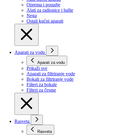
Oprema i posudje
Alati za radionice i bašte
Nega
Ostali kućni aparati
Aparati za vodu
Aparati za vodu
Prikaži svе
Aparati za filtriranje vode
Bokali za filtriranje vode
Filteri za bokale
Filteri za česme
Rasveta
Rasveta