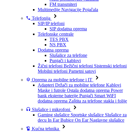
FM transmiteri
Multimedije
Navigacije
Pojačala
Telefonija
SIP/IP telefoni
SIP dodatna oprema
Telefonske centrale
TES PBX
NS PBX
Dodatna oprema
Slušalice za telefone
Punjači i kablovi
Žični telefoni
Bežični telefoni
Sistemski telefoni
Mobilni telefoni
Pametni satovi
Oprema za mobilne telefone i IT
Adapteri
Držači za mobilne telefone
Kablovi
Maske i futrole
Ostala dodatna oprema
Power
bank eksterne baterije
Punjači
Smart WiFI
dodatna oprema
Zaštita za telefone stakla i folije
Slušalice i mikrofoni
Gaming slušalice
Sportske slušalice
Slušalice za
decu
In Ear Bubice
On Ear Naglavne slušalice
Kućna tehnika