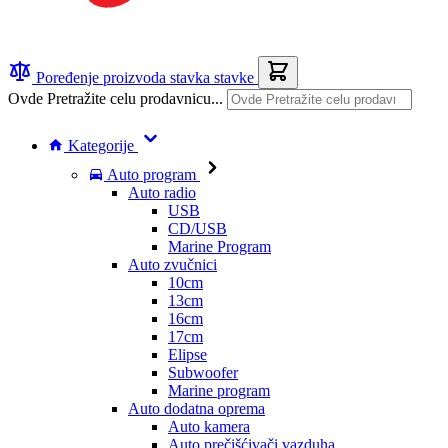
Poređenje proizvoda
stavka
stavke
Ovde Pretražite celu prodavnicu...
Kategorije
Auto program
Auto radio
USB
CD/USB
Marine Program
Auto zvučnici
10cm
13cm
16cm
17cm
Elipse
Subwoofer
Marine program
Auto dodatna oprema
Auto kamera
Auto prečišćivači vazduha