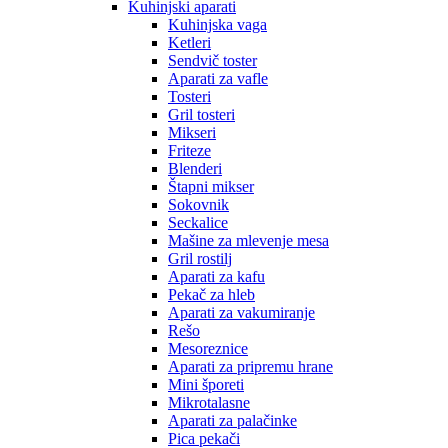
Kuhinjski aparati
Kuhinjska vaga
Ketleri
Sendvič toster
Aparati za vafle
Tosteri
Gril tosteri
Mikseri
Friteze
Blenderi
Štapni mikser
Sokovnik
Seckalice
Mašine za mlevenje mesa
Gril rostilj
Aparati za kafu
Pekač za hleb
Aparati za vakumiranje
Rešo
Mesoreznice
Aparati za pripremu hrane
Mini šporeti
Mikrotalasne
Aparati za palačinke
Pica pekači