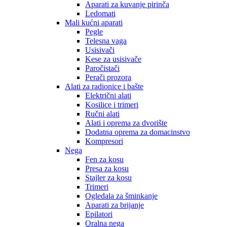
Aparati za kuvanje pirinča
Ledomati
Mali kućni aparati
Pegle
Telesna vaga
Usisivači
Kese za usisivače
Paročistači
Perači prozora
Alati za radionice i bašte
Električni alati
Kosilice i trimeri
Ručni alati
Alati i oprema za dvorište
Dodatna oprema za domacinstvo
Kompresori
Nega
Fen za kosu
Presa za kosu
Stajler za kosu
Trimeri
Ogledala za šminkanje
Aparati za brijanje
Epilatori
Oralna nega