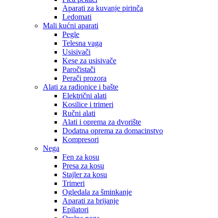
Aparati za kuvanje pirinča
Ledomati
Mali kućni aparati
Pegle
Telesna vaga
Usisivači
Kese za usisivače
Paročistači
Perači prozora
Alati za radionice i bašte
Električni alati
Kosilice i trimeri
Ručni alati
Alati i oprema za dvorište
Dodatna oprema za domacinstvo
Kompresori
Nega
Fen za kosu
Presa za kosu
Stajler za kosu
Trimeri
Ogledala za šminkanje
Aparati za brijanje
Epilatori