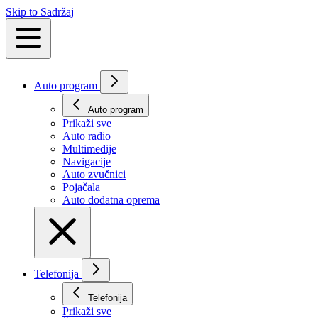
Skip to Sadržaj
Auto program
Auto program
Prikaži svе
Auto radio
Multimedije
Navigacije
Auto zvučnici
Pojačala
Auto dodatna oprema
Telefonija
Telefonija
Prikaži svе