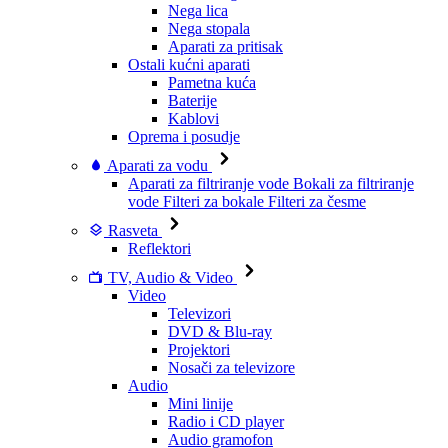
Nega lica
Nega stopala
Aparati za pritisak
Ostali kućni aparati
Pametna kuća
Baterije
Kablovi
Oprema i posudje
Aparati za vodu
Aparati za filtriranje vode
Bokali za filtriranje
vode
Filteri za bokale
Filteri za česme
Rasveta
Reflektori
TV, Audio & Video
Video
Televizori
DVD & Blu-ray
Projektori
Nosači za televizore
Audio
Mini linije
Radio i CD player
Audio gramofon