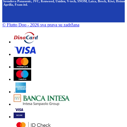
brendova Panasonic, JVC, Kenwood, Uniden, V-tech, SNOM, Laica, Brock, Kiwi, Heinner
Aprilla, Fram itd.
© Flutto Doo
- 2026 sva prava su zadržana