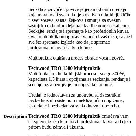
Seckalica za voće i povrće je jedan od onih uređaja
koje mora imati svako ko je kreativan u kuhinji. Uđite
u svet soseva, salata, šejkova i smutija sa svežim
sastojcima, dobrim idejama i kvalitetnom seckalicom.
Seckajte, rendajte i spremajte kao profesionlin kuvar.
Ovaj multipktik omogućava vam da i vaša jela, salate i
sve što spremate izgleda kao da je spremao
profesionalni kuvar sa tv reklame.
Multipraktik olakšava proces obrade voća i povrća
Techwood TRO-1580 Multipraktik
-
Multifunkcionalni kuhinjski procesor snage 800W,
kapaciteta 1.5 litara i opcijama sa seckanje, rendanje i
sečenje nezamenljiv je uređaj svake kuhinje.
Uređaj je jednostavan za upotrebu sa dvostrukim
bezbednosnim sistemom i neklizajućim nogicama,
tako da je i bezbedan za svakodnevnu upotrebu.
Techwood TRO-1580 Multipraktik
omućava vam
Description
da spremate jela kao pravi profesionali kuvar a da jela
pritom budu zdrava i ukusna.