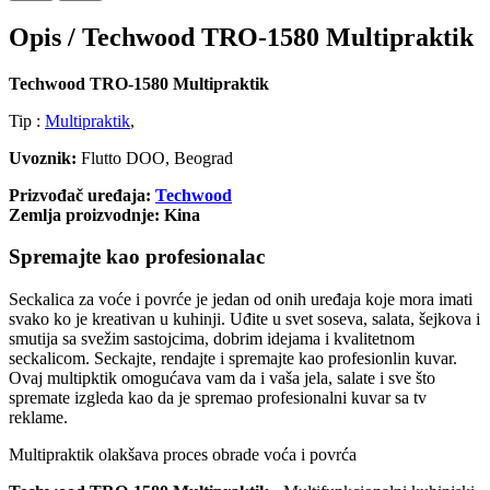
Opis /
Techwood TRO-1580 Multipraktik
Techwood TRO-1580 Multipraktik
Tip :
Multipraktik
,
Uvoznik:
Flutto DOO, Beograd
Prizvođač uređaja:
Techwood
Zemlja proizvodnje: Kina
Spremajte kao profesionalac
Seckalica za voće i povrće je jedan od onih uređaja koje mora imati
svako ko je kreativan u kuhinji. Uđite u svet soseva, salata, šejkova i
smutija sa svežim sastojcima, dobrim idejama i kvalitetnom
seckalicom. Seckajte, rendajte i spremajte kao profesionlin kuvar.
Ovaj multipktik omogućava vam da i vaša jela, salate i sve što
spremate izgleda kao da je spremao profesionalni kuvar sa tv
reklame.
Multipraktik olakšava proces obrade voća i povrća