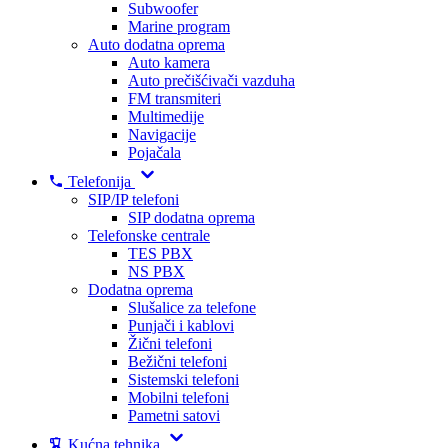
Subwoofer
Marine program
Auto dodatna oprema
Auto kamera
Auto prečišćivači vazduha
FM transmiteri
Multimedije
Navigacije
Pojačala
Telefonija
SIP/IP telefoni
SIP dodatna oprema
Telefonske centrale
TES PBX
NS PBX
Dodatna oprema
Slušalice za telefone
Punjači i kablovi
Žični telefoni
Bežični telefoni
Sistemski telefoni
Mobilni telefoni
Pametni satovi
Kućna tehnika