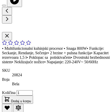
• Multifunkcionalni kuhinjski procesor • Snaga 800W• Funkcije:
Seckanje, Rendanje, Sečenje• 2 brzine + pulsna funkcija• Kapacitet
rezervoara 1,5 l• Poklopac sa potiskivačem• Dvostruki bezbednosni
sistem• Neklizajuće nožice• Napajanje: 220-240V~ 50/60Hz
SKU
20824
Boja
Bela
Količina
Dodaj u korpu