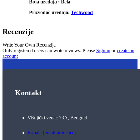
Boja uređaja : Bela
Prizvođač uređaja:
Techwood
Recenzije
Write Your Own Recenzija
Only registered users can write reviews. Please
Sign in
or
create an
account
Kontakt
Višnjički venac 73A, Beograd
E-mail:
[email protected]