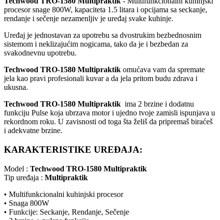
Techwood TRO-1580 Multipraktik
- Multifunkcionalni kuhinjski
procesor snage 800W, kapaciteta 1.5 litara i opcijama sa seckanje,
rendanje i sečenje nezamenljiv je uređaj svake kuhinje.
Uređaj je jednostavan za upotrebu sa dvostrukim bezbednosnim
sistemom i neklizajućim nogicama, tako da je i bezbedan za
svakodnevnu upotrebu.
Techwood TRO-1580 Multipraktik
omućava vam da spremate
jela kao pravi profesionali kuvar a da jela pritom budu zdrava i
ukusna.
Techwood TRO-1580 Multipraktik
ima 2 brzine i dodatnu
funkciju Pulse koja ubrzava motor i ujedno tvoje zamisli ispunjava u
rekordnom roku. U zavisnosti od toga šta želiš da pripremaš biraćeš
i adekvatne brzine.
KARAKTERISTIKE UREĐAJA:
Model :
Techwood TRO-1580 Multipraktik
Tip uređaja :
Multipraktik
• Multifunkcionalni kuhinjski procesor
• Snaga 800W
• Funkcije: Seckanje, Rendanje, Sečenje