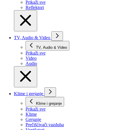
Prikaži svе
Reflektori
TV, Audio & Video
TV, Audio & Video
Prikaži svе
Video
Audio
Klime i grejanje
Klime i grejanje
Prikaži svе
Klime
Grejanje
Prečišćivači vazduha
Ventilatori