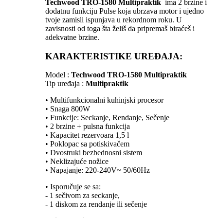
Techwood TRO-1580 Multipraktik
ima 2 brzine i
dodatnu funkciju Pulse koja ubrzava motor i ujedno
tvoje zamisli ispunjava u rekordnom roku. U
zavisnosti od toga šta želiš da pripremaš biraćeš i
adekvatne brzine.
KARAKTERISTIKE UREĐAJA:
Model :
Techwood TRO-1580 Multipraktik
Tip uređaja :
Multipraktik
• Multifunkcionalni kuhinjski procesor
• Snaga 800W
• Funkcije: Seckanje, Rendanje, Sečenje
• 2 brzine + pulsna funkcija
• Kapacitet rezervoara 1,5 l
• Poklopac sa potiskivačem
• Dvostruki bezbednosni sistem
• Neklizajuće nožice
• Napajanje: 220-240V~ 50/60Hz
• Isporučuje se sa:
- 1 sečivom za seckanje,
- 1 diskom za rendanje ili sečenje