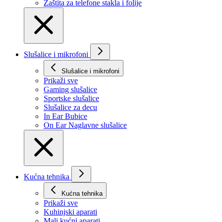
Zaštita za telefone stakla i folije
Slušalice i mikrofoni
Slušalice i mikrofoni
Prikaži svе
Gaming slušalice
Sportske slušalice
Slušalice za decu
In Ear Bubice
On Ear Naglavne slušalice
Kućna tehnika
Kućna tehnika
Prikaži svе
Kuhinjski aparati
Mali kućni aparati