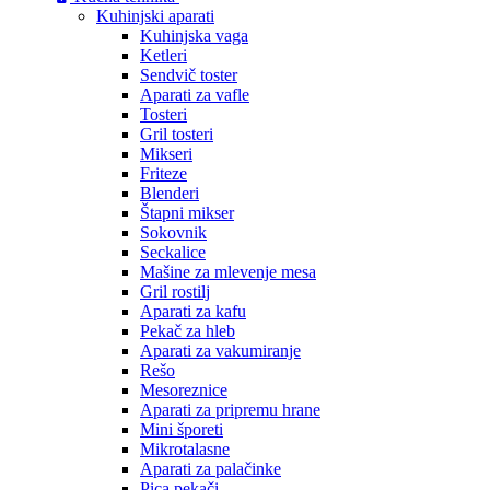
Kuhinjski aparati
Kuhinjska vaga
Ketleri
Sendvič toster
Aparati za vafle
Tosteri
Gril tosteri
Mikseri
Friteze
Blenderi
Štapni mikser
Sokovnik
Seckalice
Mašine za mlevenje mesa
Gril rostilj
Aparati za kafu
Pekač za hleb
Aparati za vakumiranje
Rešo
Mesoreznice
Aparati za pripremu hrane
Mini šporeti
Mikrotalasne
Aparati za palačinke
Pica pekači