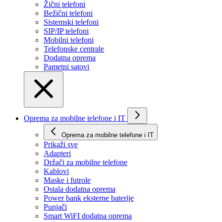
Žični telefoni
Bežični telefoni
Sistemski telefoni
SIP/IP telefoni
Mobilni telefoni
Telefonske centrale
Dodatna oprema
Pametni satovi
Oprema za mobilne telefone i IT
Oprema za mobilne telefone i IT
Prikaži svе
Adapteri
Držači za mobilne telefone
Kablovi
Maske i futrole
Ostala dodatna oprema
Power bank eksterne baterije
Punjači
Smart WiFI dodatna oprema