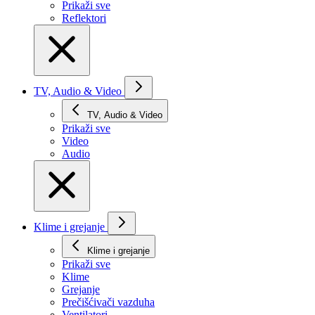
Prikaži svе
Reflektori
TV, Audio & Video
TV, Audio & Video
Prikaži svе
Video
Audio
Klime i grejanje
Klime i grejanje
Prikaži svе
Klime
Grejanje
Prečišćivači vazduha
Ventilatori