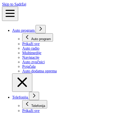
Skip to Sadržaj
Auto program
Auto program
Prikaži svе
Auto radio
Multimedije
Navigacije
Auto zvučnici
Pojačala
Auto dodatna oprema
Telefonija
Telefonija
Prikaži svе