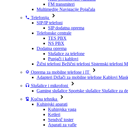
FM transmiteri
Multimedije
Navigacije
Pojačala
Telefonija
SIP/IP telefoni
SIP dodatna oprema
Telefonske centrale
TES PBX
NS PBX
Dodatna oprema
Slušalice za telefone
Punjači i kablovi
Žični telefoni
Bežični telefoni
Sistemski telefoni
Mo
Oprema za mobilne telefone i IT
Adapteri
Držači za mobilne telefone
Kablovi
Maske
Slušalice i mikrofoni
Gaming slušalice
Sportske slušalice
Slušalice za d
Kućna tehnika
Kuhinjski aparati
Kuhinjska vaga
Ketleri
Sendvič toster
Aparati za vafle