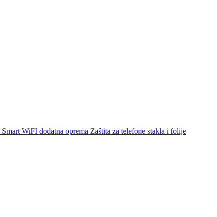
Smart WiFI dodatna oprema
Zaštita za telefone stakla i folije