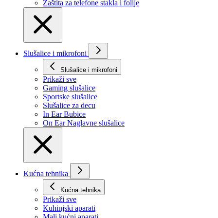
Zaštita za telefone stakla i folije
Slušalice i mikrofoni
Slušalice i mikrofoni
Prikaži svе
Gaming slušalice
Sportske slušalice
Slušalice za decu
In Ear Bubice
On Ear Naglavne slušalice
Kućna tehnika
Kućna tehnika
Prikaži svе
Kuhinjski aparati
Mali kućni aparati