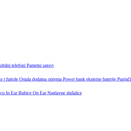
bilni telefoni
Pametni satovi
 i futrole
Ostala dodatna oprema
Power bank eksterne baterije
Punjači
ecu
In Ear Bubice
On Ear Naglavne slušalice