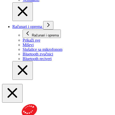
Računari i oprema
Računari i oprema
Prikaži svе
Miševi
Slušalice sa mikrofonom
Bluetooth zvučnici
Bluetooth reciveri