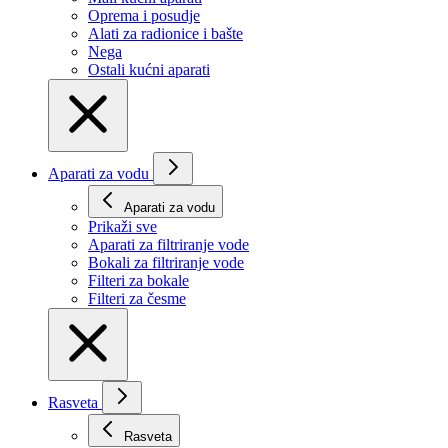
Oprema i posudje
Alati za radionice i bašte
Nega
Ostali kućni aparati
Aparati za vodu
Aparati za vodu
Prikaži svе
Aparati za filtriranje vode
Bokali za filtriranje vode
Filteri za bokale
Filteri za česme
Rasveta
Rasveta