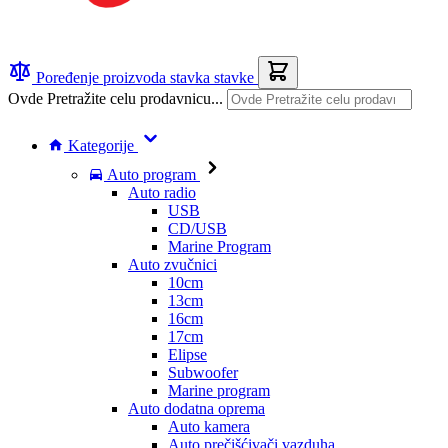
Poređenje proizvoda
stavka
stavke
Ovde Pretražite celu prodavnicu...
Kategorije
Auto program
Auto radio
USB
CD/USB
Marine Program
Auto zvučnici
10cm
13cm
16cm
17cm
Elipse
Subwoofer
Marine program
Auto dodatna oprema
Auto kamera
Auto prečišćivači vazduha