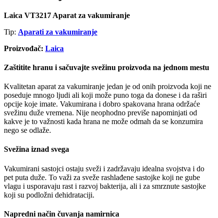
Laica VT3217 Aparat za vakumiranje
Tip:
Aparati za vakumiranje
Proizvođač:
Laica
Zaštitite hranu i sačuvajte svežinu proizvoda na jednom mestu
Kvalitetan aparat za vakumiranje jedan je od onih proizvoda koji ne
poseduje mnogo ljudi ali koji može puno toga da donese i da raširi
opcije koje imate. Vakumirana i dobro spakovana hrana održaće
svežinu duže vremena. Nije neophodno previše napominjati od
kakve je to važnosti kada hrana ne može odmah da se konzumira
nego se odlaže.
Svežina iznad svega
Vakumirani sastojci ostaju sveži i zadržavaju idealna svojstva i do
pet puta duže. To važi za sveže rashlađene sastojke koji ne gube
vlagu i usporavaju rast i razvoj bakterija, ali i za smrznute sastojke
koji su podložni dehidrataciji.
Napredni način čuvanja namirnica