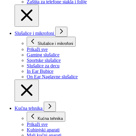
Zaštita za telefone stakla i folije
Slušalice i mikrofoni
Slušalice i mikrofoni
Prikaži svе
Gaming slušalice
Sportske slušalice
Slušalice za decu
In Ear Bubice
On Ear Naglavne slušalice
Kućna tehnika
Kućna tehnika
Prikaži svе
Kuhinjski aparati
Mali kućni aparati