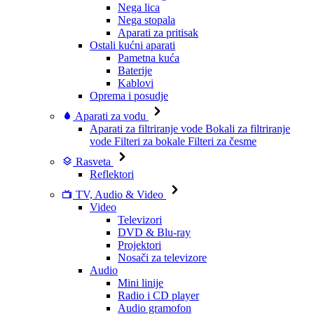
Nega lica
Nega stopala
Aparati za pritisak
Ostali kućni aparati
Pametna kuća
Baterije
Kablovi
Oprema i posudje
Aparati za vodu
Aparati za filtriranje vode
Bokali za filtriranje
vode
Filteri za bokale
Filteri za česme
Rasveta
Reflektori
TV, Audio & Video
Video
Televizori
DVD & Blu-ray
Projektori
Nosači za televizore
Audio
Mini linije
Radio i CD player
Audio gramofon