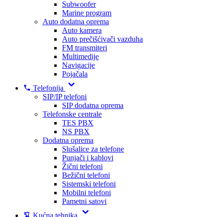
Subwoofer
Marine program
Auto dodatna oprema
Auto kamera
Auto prečišćivači vazduha
FM transmiteri
Multimedije
Navigacije
Pojačala
Telefonija
SIP/IP telefoni
SIP dodatna oprema
Telefonske centrale
TES PBX
NS PBX
Dodatna oprema
Slušalice za telefone
Punjači i kablovi
Žični telefoni
Bežični telefoni
Sistemski telefoni
Mobilni telefoni
Pametni satovi
Kućna tehnika