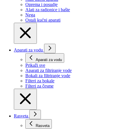
Oprema i posudje
Alati za radionice i bašte
Nega
Ostali kućni aparati
Aparati za vodu
Aparati za vodu
Prikaži svе
Aparati za filtriranje vode
Bokali za filtriranje vode
Filteri za bokale
Filteri za česme
Rasveta
Rasveta