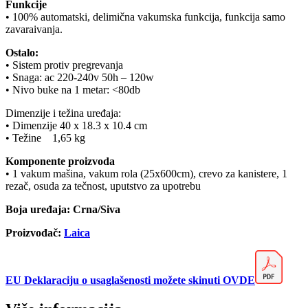
Funkcije
• 100% automatski, delimična vakumska funkcija, funkcija samo
zavaraivanja.
Ostalo:
• Sistem protiv pregrevanja
• Snaga: ac 220-240v 50h – 120w
• Nivo buke na 1 metar: <80db
Dimenzije i težina uređaja:
• Dimenzije 40 x 18.3 x 10.4 cm
• Težine 1,65 kg
Komponente proizvoda
• 1 vakum mašina, vakum rola (25x600cm), crevo za kanistere, 1
rezač, osuda za tečnost, uputstvo za upotrebu
Boja uređaja: Crna/Siva
Proizvođač:
Laica
EU Deklaraciju o usaglašenosti možete skinuti OVDE