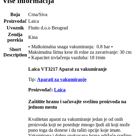
Više informacija
Boja
Crna/Siva
Proizvođač
Laica
Uvoznik
Flutto d.o.o Beograd
Zemlja
Kina
porekla
• Malksimalna snaga vakumiranja: 0.8 bar •
Short
Maksimalna širina kese ili rolne za zavarivanje: 30 cm
Description
• Kapacitet izvlačenja vazduha: 18 l/min
Laica VT3217 Aparat za vakumiranje
Tip:
Aparati za vakumiranje
Proizvođač:
Laica
Zaštitite hranu i sačuvajte svežinu proizvoda na
jednom mestu
Kvalitetan aparat za vakumiranje jedan je od onih
proizvoda koji ne poseduje mnogo ljudi ali koji može
puno toga da donese i da raširi opcije koje imate.
Vakumirana i dobro spakovana hrana održaće svežinu