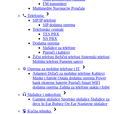
FM transmiteri
Multimedije
Navigacije
Pojačala
Telefonija
SIP/IP telefoni
SIP dodatna oprema
Telefonske centrale
TES PBX
NS PBX
Dodatna oprema
Slušalice za telefone
Punjači i kablovi
Žični telefoni
Bežični telefoni
Sistemski telefoni
Mobilni telefoni
Pametni satovi
Oprema za mobilne telefone i IT
Adapteri
Držači za mobilne telefone
Kablovi
Maske i futrole
Ostala dodatna oprema
Power
bank eksterne baterije
Punjači
Smart WiFI
dodatna oprema
Zaštita za telefone stakla i folije
Slušalice i mikrofoni
Gaming slušalice
Sportske slušalice
Slušalice za
decu
In Ear Bubice
On Ear Naglavne slušalice
Kućna tehnika