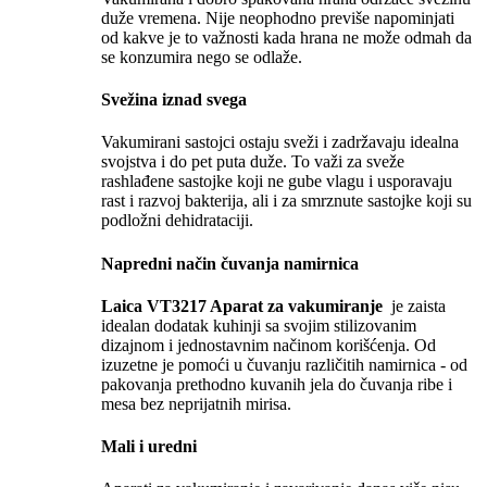
duže vremena. Nije neophodno previše napominjati
od kakve je to važnosti kada hrana ne može odmah da
se konzumira nego se odlaže.
Svežina iznad svega
Vakumirani sastojci ostaju sveži i zadržavaju idealna
svojstva i do pet puta duže. To važi za sveže
rashlađene sastojke koji ne gube vlagu i usporavaju
rast i razvoj bakterija, ali i za smrznute sastojke koji su
podložni dehidrataciji.
Napredni način čuvanja namirnica
Laica VT3217 Aparat za vakumiranje
je zaista
idealan dodatak kuhinji sa svojim stilizovanim
dizajnom i jednostavnim načinom korišćenja. Od
izuzetne je pomoći u čuvanju različitih namirnica - od
pakovanja prethodno kuvanih jela do čuvanja ribe i
mesa bez neprijatnih mirisa.
Mali i uredni