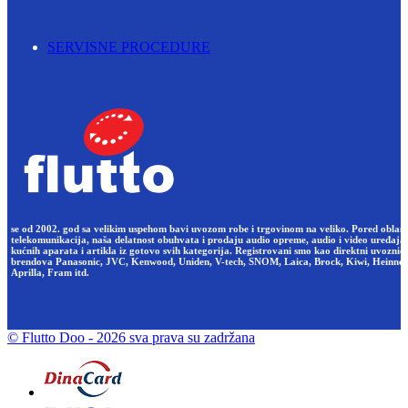
SERVISNE PROCEDURE
se od 2002. god sa velikim uspehom bavi uvozom robe i trgovinom na veliko. Pored oblast
telekomunikacija, naša delatnost obuhvata i prodaju audio opreme, audio i video uređaja,
kućnih aparata i artikla iz gotovo svih kategorija. Registrovani smo kao direktni uvoznici
brendova Panasonic, JVC, Kenwood, Uniden, V-tech, SNOM, Laica, Brock, Kiwi, Heinner
Aprilla, Fram itd.
© Flutto Doo
- 2026 sva prava su zadržana