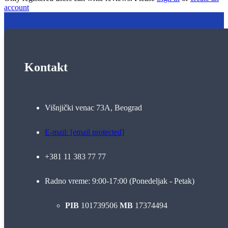
account
Kontakt
Višnjički venac 73A, Beograd
E-mail:
[email protected]
+381 11 383 77 77
Radno vreme: 9:00-17:00 (Ponedeljak - Petak)
PIB
101739506
MB
17374494