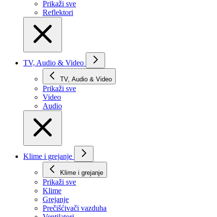
Prikaži svе
Reflektori
TV, Audio & Video
TV, Audio & Video
Prikaži svе
Video
Audio
Klime i grejanje
Klime i grejanje
Prikaži svе
Klime
Grejanje
Prečišćivači vazduha
Ventilatori