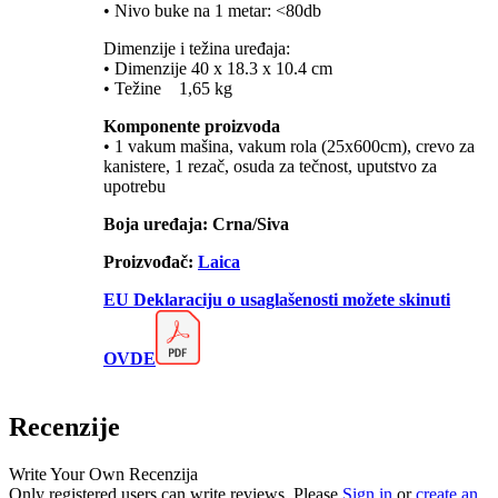
• Nivo buke na 1 metar: <80db
Dimenzije i težina uređaja:
• Dimenzije 40 x 18.3 x 10.4 cm
• Težine 1,65 kg
Komponente proizvoda
• 1 vakum mašina, vakum rola (25x600cm), crevo za
kanistere, 1 rezač, osuda za tečnost, uputstvo za
upotrebu
Boja uređaja: Crna/Siva
Proizvođač:
Laica
EU Deklaraciju o usaglašenosti možete skinuti
OVDE
Recenzije
Write Your Own Recenzija
Only registered users can write reviews. Please
Sign in
or
create an