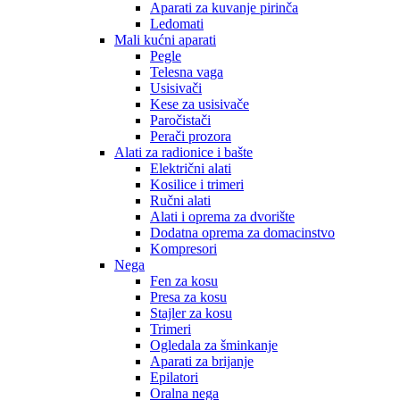
Aparati za kuvanje pirinča
Ledomati
Mali kućni aparati
Pegle
Telesna vaga
Usisivači
Kese za usisivače
Paročistači
Perači prozora
Alati za radionice i bašte
Električni alati
Kosilice i trimeri
Ručni alati
Alati i oprema za dvorište
Dodatna oprema za domacinstvo
Kompresori
Nega
Fen za kosu
Presa za kosu
Stajler za kosu
Trimeri
Ogledala za šminkanje
Aparati za brijanje
Epilatori
Oralna nega