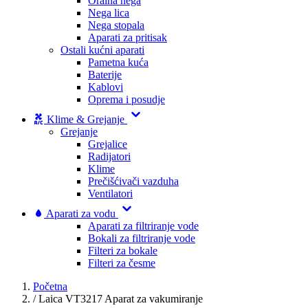
Oralna nega
Nega lica
Nega stopala
Aparati za pritisak
Ostali kućni aparati
Pametna kuća
Baterije
Kablovi
Oprema i posudje
Klime & Grejanje
Grejanje
Grejalice
Radijatori
Klime
Prečišćivači vazduha
Ventilatori
Aparati za vodu
Aparati za filtriranje vode
Bokali za filtriranje vode
Filteri za bokale
Filteri za česme
Početna
/
Laica VT3217 Aparat za vakumiranje