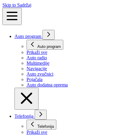
Skip to Sadržaj
Auto program
Auto program
Prikaži svе
Auto radio
Multimedije
Navigacije
Auto zvučnici
Pojačala
Auto dodatna oprema
Telefonija
Telefonija
Prikaži svе