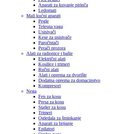
Aparati za kuvanje pirinča
Ledomati
Mali kućni aparati
Pegle
Telesna vaga
Usisivači
Kese za usisivače
Paročistači
Perači prozora
Alati za radionice i bašte
Električni alati
Kosilice i trimeri
Ručni alati
Alati i oprema za dvorište
Dodatna oprema za domacinstvo
Kompresori
Nega
Fen za kosu
Presa za kosu
Stajler za kosu
Trimeri
Ogledala za šminkanje
Aparati za brijanje
Epilatori