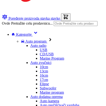
Poređenje proizvoda
stavka
stavke
Ovde Pretražite celu prodavnicu...
Kategorije
Auto program
Auto radio
USB
CD/USB
Marine Program
Auto zvučnici
10cm
13cm
16cm
17cm
Elipse
Subwoofer
Marine program
Auto dodatna oprema
Auto kamera
Auto prečišćivači vazduha