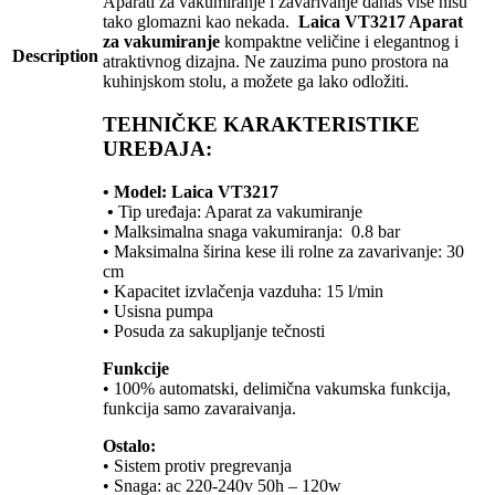
Aparati za vakumiranje i zavarivanje danas više nisu
tako glomazni kao nekada.
Laica VT3217 Aparat
za vakumiranje
kompaktne veličine i elegantnog i
Description
atraktivnog dizajna. Ne zauzima puno prostora na
kuhinjskom stolu, a možete ga lako odložiti.
TEHNIČKE KARAKTERISTIKE
UREĐAJA:
• Model:
Laica VT3217
•
Tip uređaja: Aparat za vakumiranje
• Malksimalna snaga vakumiranja: 0.8 bar
• Maksimalna širina kese ili rolne za zavarivanje: 30
cm
• Kapacitet izvlačenja vazduha: 15 l/min
• Usisna pumpa
• Posuda za sakupljanje tečnosti
Funkcije
• 100% automatski, delimična vakumska funkcija,
funkcija samo zavaraivanja.
Ostalo:
• Sistem protiv pregrevanja
• Snaga: ac 220-240v 50h – 120w