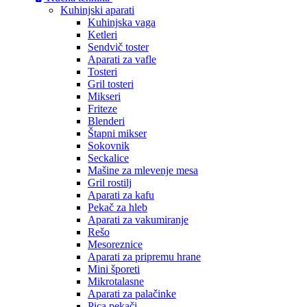
Kuhinjski aparati
Kuhinjska vaga
Ketleri
Sendvič toster
Aparati za vafle
Tosteri
Gril tosteri
Mikseri
Friteze
Blenderi
Štapni mikser
Sokovnik
Seckalice
Mašine za mlevenje mesa
Gril rostilj
Aparati za kafu
Pekač za hleb
Aparati za vakumiranje
Rešo
Mesoreznice
Aparati za pripremu hrane
Mini šporeti
Mikrotalasne
Aparati za palačinke
Pica pekači