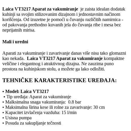
Laica VT3217 Aparat za vakumiranje
je zaista idealan dodatak
kuhinji sa svojim stilizovanim dizajnom i jednostavnim načinom
korišćenja. Od izuzetne je pomoći u čuvanju različitih namirnica -
od pakovanja prethodno kuvanih jela do čuvanja ribe i mesa bez
neprijatnih mirisa.
Mali i uredni
Aparati za vakumiranje i zavarivanje danas više nisu tako glomazni
kao nekada.
Laica VT3217 Aparat za vakumiranje
kompaktne
veličine i elegantnog i atraktivnog dizajna. Ne zauzima puno
prostora na kuhinjskom stolu, a možete ga lako odložiti.
TEHNIČKE KARAKTERISTIKE UREĐAJA:
• Model:
Laica VT3217
•
Tip uređaja: Aparat za vakumiranje
• Malksimalna snaga vakumiranja: 0.8 bar
• Maksimalna širina kese ili rolne za zavarivanje: 30 cm
• Kapacitet izvlačenja vazduha: 15 l/min
• Usisna pumpa
• Posuda za sakupljanje tečnosti