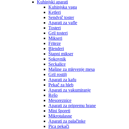
Kuhinjski aparati
Kuhinjska vaga
Ketleri
Sendvič toster
Aparati za vafle
Tosteri
Gril tosteri
Mikseri
Friteze
Blenderi
Štapni mikser
Sokovnik
Seckalice
Mašine za mlevenje mesa
Gril rostilj
Aparati za kafu
Pekač za hleb
Aparati za vakumiranje
Rešo
Mesoreznice
Aparati za pripremu hrane
Mini šporeti
Mikrotalasne
Aparati za palačinke
Pica pekači