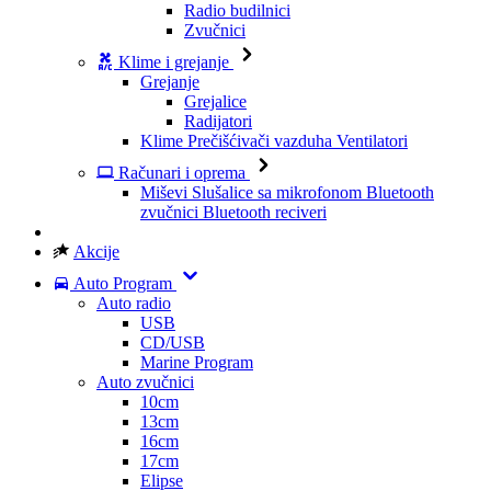
Radio budilnici
Zvučnici
Klime i grejanje
Grejanje
Grejalice
Radijatori
Klime
Prečišćivači vazduha
Ventilatori
Računari i oprema
Miševi
Slušalice sa mikrofonom
Bluetooth
zvučnici
Bluetooth reciveri
Akcije
Auto Program
Auto radio
USB
CD/USB
Marine Program
Auto zvučnici
10cm
13cm
16cm
17cm
Elipse