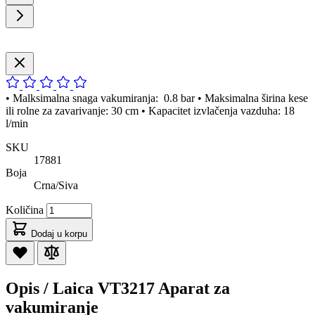
• Malksimalna snaga vakumiranja: 0.8 bar • Maksimalna širina kese
ili rolne za zavarivanje: 30 cm • Kapacitet izvlačenja vazduha: 18
l/min
SKU
17881
Boja
Crna/Siva
Količina
Dodaj u korpu
Opis /
Laica VT3217 Aparat za
vakumiranje