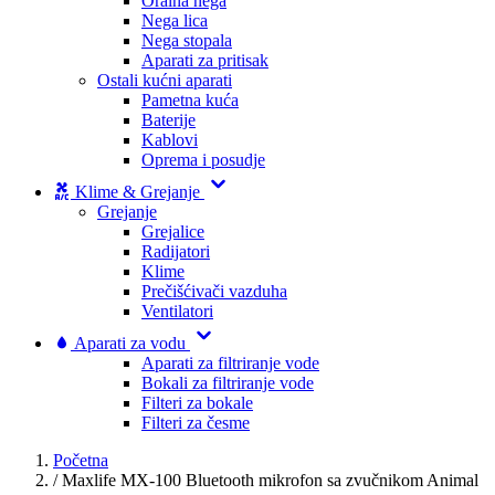
Oralna nega
Nega lica
Nega stopala
Aparati za pritisak
Ostali kućni aparati
Pametna kuća
Baterije
Kablovi
Oprema i posudje
Klime & Grejanje
Grejanje
Grejalice
Radijatori
Klime
Prečišćivači vazduha
Ventilatori
Aparati za vodu
Aparati za filtriranje vode
Bokali za filtriranje vode
Filteri za bokale
Filteri za česme
Početna
/
Maxlife MX-100 Bluetooth mikrofon sa zvučnikom Animal