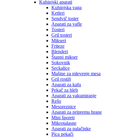
Kuhinjski aparati
Kuhinjska vaga
Ketleri
Sendvič toster
Aparati za vafle
Tosteri
Gril tosteri
Mikseri
Friteze
Blenderi
Štapni mikser
Sokovnik
Seckalice
Mašine za mlevenje mesa
Gril rostilj
Aparati za kafu
Pekač za hleb
Aparati za vakumiranje
Rešo
Mesoreznice
Aparati za pripremu hrane
Mini šporeti
Mikrotalasne
Aparati za palačinke
Pica pekači