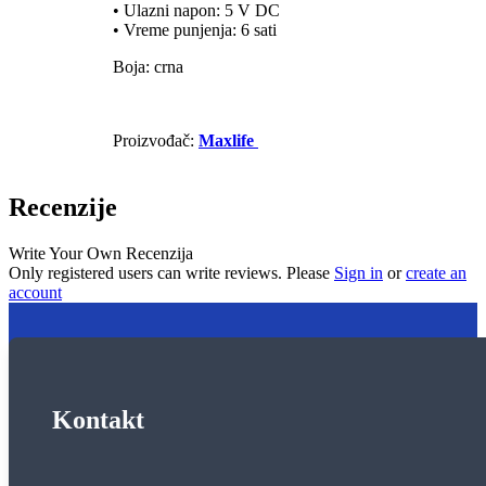
• Ulazni napon: 5 V DC
• Vreme punjenja: 6 sati
Boja: crna
Proizvođač:
Maxlife
Recenzije
Write Your Own Recenzija
Only registered users can write reviews. Please
Sign in
or
create an
account
Kontakt