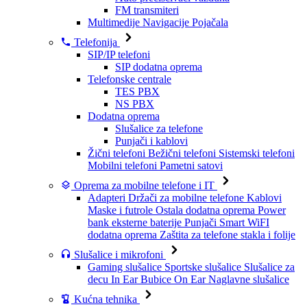
FM transmiteri
Multimedije
Navigacije
Pojačala
Telefonija
SIP/IP telefoni
SIP dodatna oprema
Telefonske centrale
TES PBX
NS PBX
Dodatna oprema
Slušalice za telefone
Punjači i kablovi
Žični telefoni
Bežični telefoni
Sistemski telefoni
Mobilni telefoni
Pametni satovi
Oprema za mobilne telefone i IT
Adapteri
Držači za mobilne telefone
Kablovi
Maske i futrole
Ostala dodatna oprema
Power
bank eksterne baterije
Punjači
Smart WiFI
dodatna oprema
Zaštita za telefone stakla i folije
Slušalice i mikrofoni
Gaming slušalice
Sportske slušalice
Slušalice za
decu
In Ear Bubice
On Ear Naglavne slušalice
Kućna tehnika