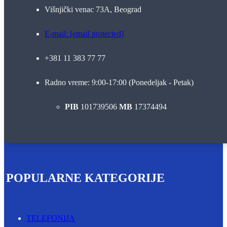
Višnjički venac 73A, Beograd
E-mail:
[email protected]
+381 11 383 77 77
Radno vreme: 9:00-17:00 (Ponedeljak - Petak)
PIB
101739506
MB
17374494
POPULARNE KATEGORIJE
TELEFONIJA