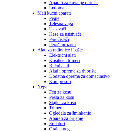
Aparati za kuvanje pirinča
Ledomati
Mali kućni aparati
Pegle
Telesna vaga
Usisivači
Kese za usisivače
Paročistači
Perači prozora
Alati za radionice i bašte
Električni alati
Kosilice i trimeri
Ručni alati
Alati i oprema za dvorište
Dodatna oprema za domacinstvo
Kompresori
Nega
Fen za kosu
Presa za kosu
Stajler za kosu
Trimeri
Ogledala za šminkanje
Aparati za brijanje
Epilatori
Oralna nega