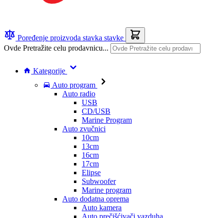
Poređenje proizvoda
stavka
stavke
Ovde Pretražite celu prodavnicu...
Kategorije
Auto program
Auto radio
USB
CD/USB
Marine Program
Auto zvučnici
10cm
13cm
16cm
17cm
Elipse
Subwoofer
Marine program
Auto dodatna oprema
Auto kamera
Auto prečišćivači vazduha