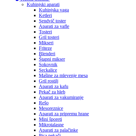
Kuhinjski aparati
Kuhinjska vaga
Ketleri
Sendvič toster
Aparati za vafle
Tosteri
Gril tosteri
Mikseri
Friteze
Blenderi
Štapni mikser
Sokovnik
Seckalice
Mašine za mlevenje mesa
Gril rostilj
Aparati za kafu
Pekač za hleb
Aparati za vakumiranje
Rešo
Mesoreznice
Aparati za pripremu hrane
Mini šporeti
Mikrotalasne
Aparati za palačinke
Pica pekači