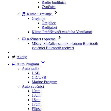
Radio budilnici
Zvučnici
Klime i grejanje
Grejanje
Grejalice
Radijatori
Klime
Prečišćivači vazduha
Ventilatori
Računari i oprema
Miševi
Slušalice sa mikrofonom
Bluetooth
zvučnici
Bluetooth reciveri
Akcije
Auto Program
Auto radio
USB
CD/USB
Marine Program
Auto zvučnici
10cm
13cm
16cm
17cm
Elipse