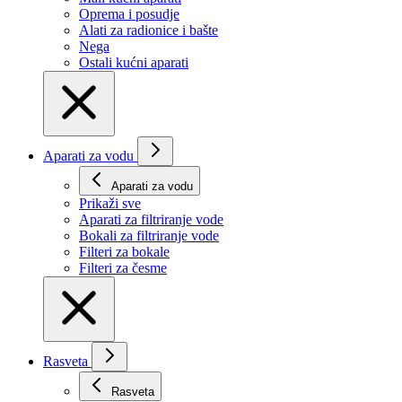
Oprema i posudje
Alati za radionice i bašte
Nega
Ostali kućni aparati
Aparati za vodu
Aparati za vodu
Prikaži svе
Aparati za filtriranje vode
Bokali za filtriranje vode
Filteri za bokale
Filteri za česme
Rasveta
Rasveta