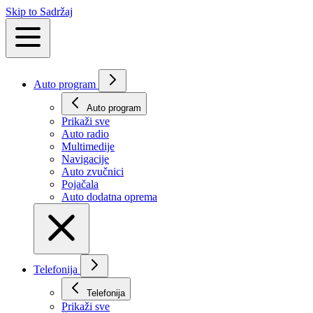
Skip to Sadržaj
Auto program
Auto program
Prikaži svе
Auto radio
Multimedije
Navigacije
Auto zvučnici
Pojačala
Auto dodatna oprema
Telefonija
Telefonija
Prikaži svе