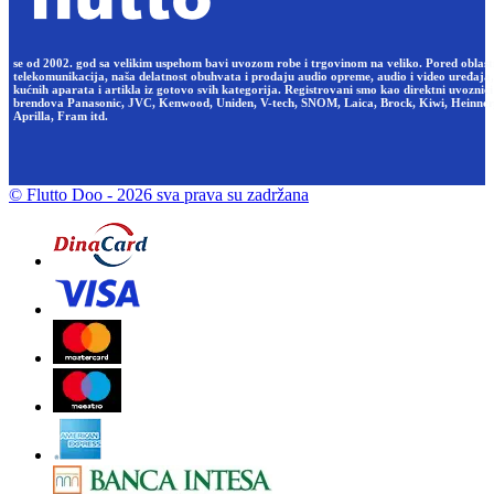
se od 2002. god sa velikim uspehom bavi uvozom robe i trgovinom na veliko. Pored oblast
telekomunikacija, naša delatnost obuhvata i prodaju audio opreme, audio i video uređaja,
kućnih aparata i artikla iz gotovo svih kategorija. Registrovani smo kao direktni uvoznici
brendova Panasonic, JVC, Kenwood, Uniden, V-tech, SNOM, Laica, Brock, Kiwi, Heinner
Aprilla, Fram itd.
© Flutto Doo
- 2026 sva prava su zadržana