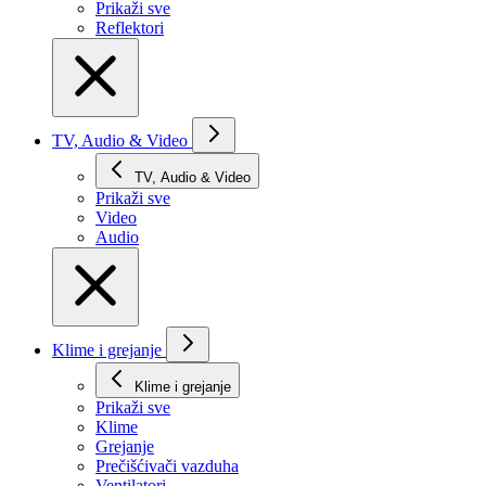
Prikaži svе
Reflektori
TV, Audio & Video
TV, Audio & Video
Prikaži svе
Video
Audio
Klime i grejanje
Klime i grejanje
Prikaži svе
Klime
Grejanje
Prečišćivači vazduha
Ventilatori