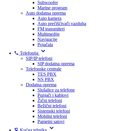
Subwoofer
Marine program
Auto dodatna oprema
Auto kamera
Auto prečišćivači vazduha
FM transmiteri
Multimedije
Navigacije
Pojačala
Telefonija
SIP/IP telefoni
SIP dodatna oprema
Telefonske centrale
TES PBX
NS PBX
Dodatna oprema
Slušalice za telefone
Punjači i kablovi
Žični telefoni
Bežični telefoni
Sistemski telefoni
Mobilni telefoni
Pametni satovi
Kućna tehnika