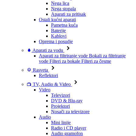
Nega lica
Nega stopala
Aparati za pritisak
Ostali kućni aparati
Pametna kuća
Baterije
Kablovi
Oprema i posudje
Aparati za vodu
Aparati za filtriranje vode
Bokali za filtriranje
vode
Filteri za bokale
Filteri za česme
Rasveta
Reflektori
TV, Audio & Video
Video
Televizori
DVD & Blu-ray
Projektori
Nosači za televizore
Audio
Mini linije
Radio i CD player
Audio gramofon