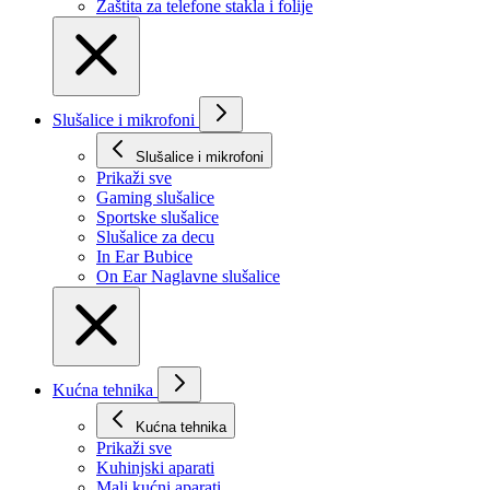
Zaštita za telefone stakla i folije
Slušalice i mikrofoni
Slušalice i mikrofoni
Prikaži svе
Gaming slušalice
Sportske slušalice
Slušalice za decu
In Ear Bubice
On Ear Naglavne slušalice
Kućna tehnika
Kućna tehnika
Prikaži svе
Kuhinjski aparati
Mali kućni aparati