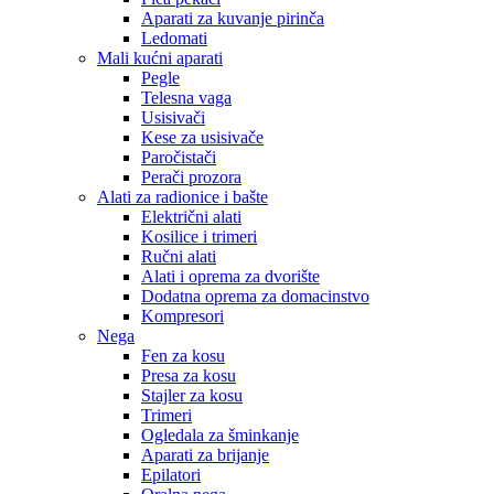
Aparati za kuvanje pirinča
Ledomati
Mali kućni aparati
Pegle
Telesna vaga
Usisivači
Kese za usisivače
Paročistači
Perači prozora
Alati za radionice i bašte
Električni alati
Kosilice i trimeri
Ručni alati
Alati i oprema za dvorište
Dodatna oprema za domacinstvo
Kompresori
Nega
Fen za kosu
Presa za kosu
Stajler za kosu
Trimeri
Ogledala za šminkanje
Aparati za brijanje
Epilatori