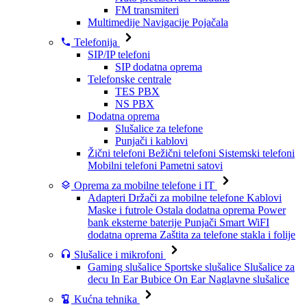
FM transmiteri
Multimedije
Navigacije
Pojačala
Telefonija
SIP/IP telefoni
SIP dodatna oprema
Telefonske centrale
TES PBX
NS PBX
Dodatna oprema
Slušalice za telefone
Punjači i kablovi
Žični telefoni
Bežični telefoni
Sistemski telefoni
Mobilni telefoni
Pametni satovi
Oprema za mobilne telefone i IT
Adapteri
Držači za mobilne telefone
Kablovi
Maske i futrole
Ostala dodatna oprema
Power
bank eksterne baterije
Punjači
Smart WiFI
dodatna oprema
Zaštita za telefone stakla i folije
Slušalice i mikrofoni
Gaming slušalice
Sportske slušalice
Slušalice za
decu
In Ear Bubice
On Ear Naglavne slušalice
Kućna tehnika