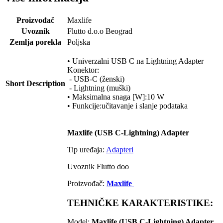
Proizvođač
Maxlife
Uvoznik
Flutto d.o.o Beograd
Zemlja porekla
Poljska
• Univerzalni USB C na Lightning Adapter
Konektor:
- USB-C (ženski)
Short Description
- Lightning (muški)
• Maksimalna snaga [W]:10 W
• Funkcije:učitavanje i slanje podataka
Maxlife (USB C-Lightning) Adapter
Tip uređaja:
Adapteri
Uvoznik Flutto doo
Proizvođač:
Maxlife
TEHNIČKE KARAKTERISTIKE:
Model:
Maxlife (USB C-Lightning) Adapter