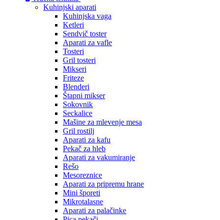
Kuhinjski aparati
Kuhinjska vaga
Ketleri
Sendvič toster
Aparati za vafle
Tosteri
Gril tosteri
Mikseri
Friteze
Blenderi
Štapni mikser
Sokovnik
Seckalice
Mašine za mlevenje mesa
Gril rostilj
Aparati za kafu
Pekač za hleb
Aparati za vakumiranje
Rešo
Mesoreznice
Aparati za pripremu hrane
Mini šporeti
Mikrotalasne
Aparati za palačinke
Pica pekači