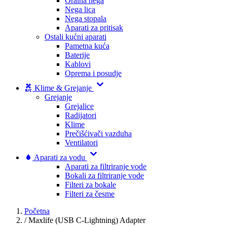
Oralna nega
Nega lica
Nega stopala
Aparati za pritisak
Ostali kućni aparati
Pametna kuća
Baterije
Kablovi
Oprema i posudje
Klime & Grejanje
Grejanje
Grejalice
Radijatori
Klime
Prečišćivači vazduha
Ventilatori
Aparati za vodu
Aparati za filtriranje vode
Bokali za filtriranje vode
Filteri za bokale
Filteri za česme
Početna
/
Maxlife (USB C-Lightning) Adapter