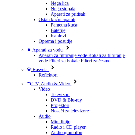
Nega lica
Nega stopala
Aparati za pritisak
Ostali kućni aparati
Pametna kuća
Baterije
Kablovi
Oprema i posudje
Aparati za vodu
Aparati za filtriranje vode
Bokali za filtriranje
vode
Filteri za bokale
Filteri za česme
Rasveta
Reflektori
TV, Audio & Video
Video
Televizori
DVD & Blu-ray
Projektori
Nosači za televizore
Audio
Mini linije
Radio i CD player
Audio gramofon