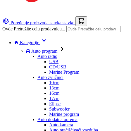
Poređenje proizvoda
stavka
stavke
Ovde Pretražite celu prodavnicu...
Kategorije
Auto program
Auto radio
USB
CD/USB
Marine Program
Auto zvučnici
10cm
13cm
16cm
17cm
Elipse
Subwoofer
Marine program
Auto dodatna oprema
Auto kamera
Auto prečišćivači vazduha