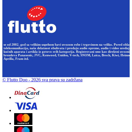
se od 2002. god sa velikim uspehom bavi uvozom robe i trgovinom na veliko. Pored oblast
telekomunikacija, naša delatnost obuhvata i prodaju audio opreme, audio i video uređaja,
kućnih aparata i artikla iz gotovo svih kategorija. Registrovani smo kao direktni uvoznici
brendova Panasonic, JVC, Kenwood, Uniden, V-tech, SNOM, Laica, Brock, Kiwi, Heinner
Aprilla, Fram itd.
© Flutto Doo
- 2026 sva prava su zadržana