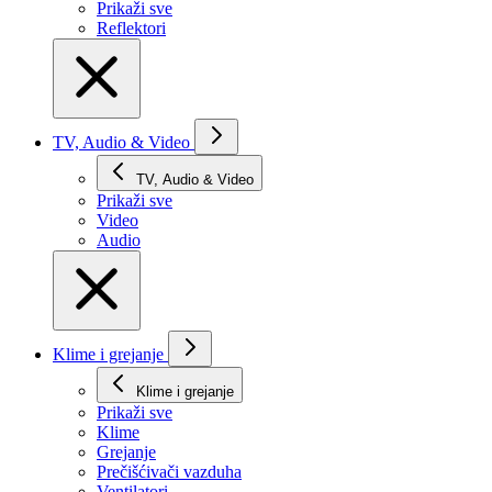
Prikaži svе
Reflektori
TV, Audio & Video
TV, Audio & Video
Prikaži svе
Video
Audio
Klime i grejanje
Klime i grejanje
Prikaži svе
Klime
Grejanje
Prečišćivači vazduha
Ventilatori