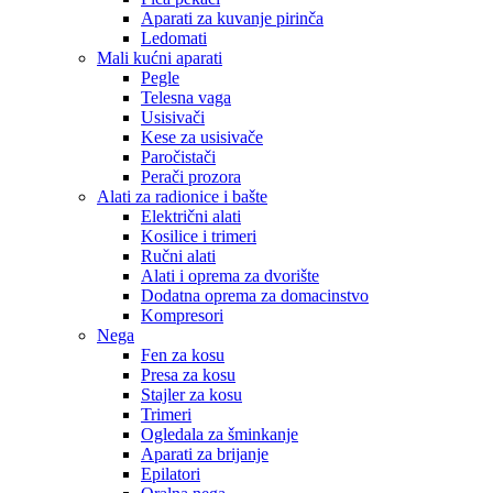
Aparati za kuvanje pirinča
Ledomati
Mali kućni aparati
Pegle
Telesna vaga
Usisivači
Kese za usisivače
Paročistači
Perači prozora
Alati za radionice i bašte
Električni alati
Kosilice i trimeri
Ručni alati
Alati i oprema za dvorište
Dodatna oprema za domacinstvo
Kompresori
Nega
Fen za kosu
Presa za kosu
Stajler za kosu
Trimeri
Ogledala za šminkanje
Aparati za brijanje
Epilatori