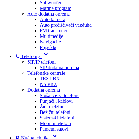
Subwoofer
Marine program
Auto dodatna oprema
Auto kamera
Auto prečišćivači vazduha
FM transmiteri
Multimedije
Navigacije
Pojačala
Telefonija
SIP/IP telefoni
SIP dodatna oprema
Telefonske centrale
TES PBX
NS PBX
Dodatna oprema
Slušalice za telefone
Punjači i kablovi
Žični telefoni
Bežični telefoni
Sistemski telefoni
Mobilni telefoni
Pametni satovi
Kućna tehnika