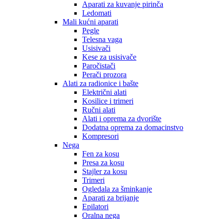
Aparati za kuvanje pirinča
Ledomati
Mali kućni aparati
Pegle
Telesna vaga
Usisivači
Kese za usisivače
Paročistači
Perači prozora
Alati za radionice i bašte
Električni alati
Kosilice i trimeri
Ručni alati
Alati i oprema za dvorište
Dodatna oprema za domacinstvo
Kompresori
Nega
Fen za kosu
Presa za kosu
Stajler za kosu
Trimeri
Ogledala za šminkanje
Aparati za brijanje
Epilatori
Oralna nega