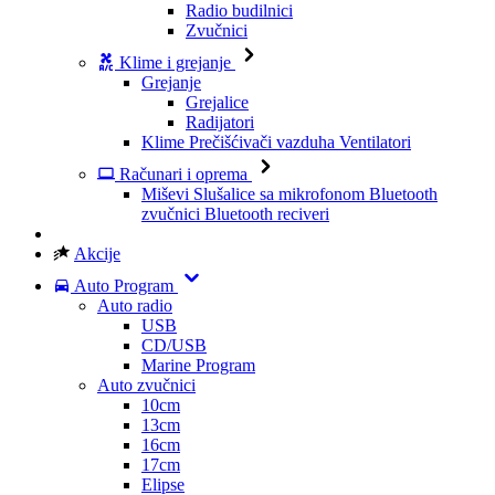
Radio budilnici
Zvučnici
Klime i grejanje
Grejanje
Grejalice
Radijatori
Klime
Prečišćivači vazduha
Ventilatori
Računari i oprema
Miševi
Slušalice sa mikrofonom
Bluetooth
zvučnici
Bluetooth reciveri
Akcije
Auto Program
Auto radio
USB
CD/USB
Marine Program
Auto zvučnici
10cm
13cm
16cm
17cm
Elipse