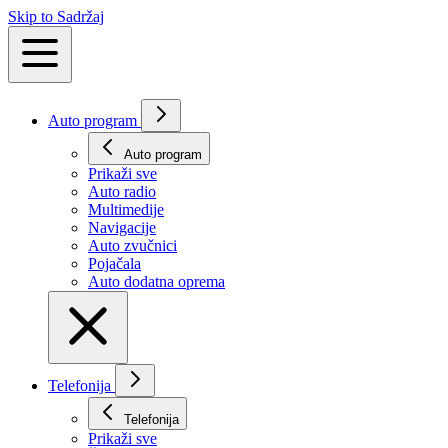
Skip to Sadržaj
Auto program
Auto program
Prikaži svе
Auto radio
Multimedije
Navigacije
Auto zvučnici
Pojačala
Auto dodatna oprema
Telefonija
Telefonija
Prikaži svе