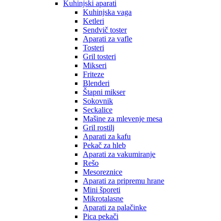
Kuhinjski aparati
Kuhinjska vaga
Ketleri
Sendvič toster
Aparati za vafle
Tosteri
Gril tosteri
Mikseri
Friteze
Blenderi
Štapni mikser
Sokovnik
Seckalice
Mašine za mlevenje mesa
Gril rostilj
Aparati za kafu
Pekač za hleb
Aparati za vakumiranje
Rešo
Mesoreznice
Aparati za pripremu hrane
Mini šporeti
Mikrotalasne
Aparati za palačinke
Pica pekači