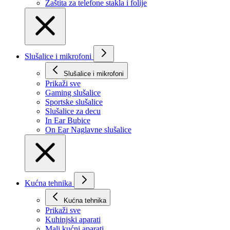
Zaštita za telefone stakla i folije
Slušalice i mikrofoni
Slušalice i mikrofoni
Prikaži svе
Gaming slušalice
Sportske slušalice
Slušalice za decu
In Ear Bubice
On Ear Naglavne slušalice
Kućna tehnika
Kućna tehnika
Prikaži svе
Kuhinjski aparati
Mali kućni aparati