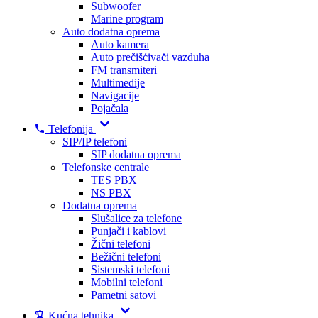
Subwoofer
Marine program
Auto dodatna oprema
Auto kamera
Auto prečišćivači vazduha
FM transmiteri
Multimedije
Navigacije
Pojačala
Telefonija
SIP/IP telefoni
SIP dodatna oprema
Telefonske centrale
TES PBX
NS PBX
Dodatna oprema
Slušalice za telefone
Punjači i kablovi
Žični telefoni
Bežični telefoni
Sistemski telefoni
Mobilni telefoni
Pametni satovi
Kućna tehnika