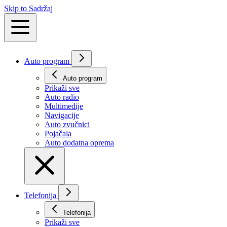
Skip to Sadržaj
Auto program
Auto program
Prikaži svе
Auto radio
Multimedije
Navigacije
Auto zvučnici
Pojačala
Auto dodatna oprema
Telefonija
Telefonija
Prikaži svе