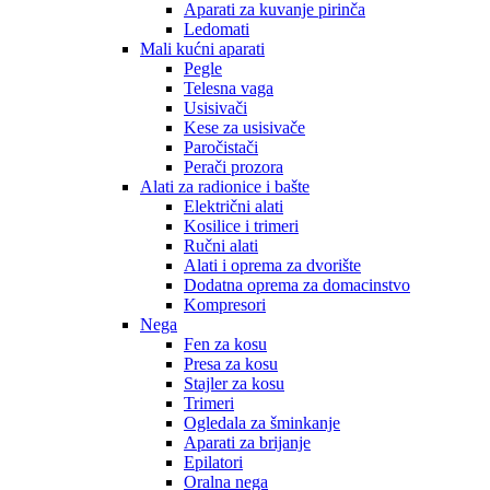
Aparati za kuvanje pirinča
Ledomati
Mali kućni aparati
Pegle
Telesna vaga
Usisivači
Kese za usisivače
Paročistači
Perači prozora
Alati za radionice i bašte
Električni alati
Kosilice i trimeri
Ručni alati
Alati i oprema za dvorište
Dodatna oprema za domacinstvo
Kompresori
Nega
Fen za kosu
Presa za kosu
Stajler za kosu
Trimeri
Ogledala za šminkanje
Aparati za brijanje
Epilatori
Oralna nega