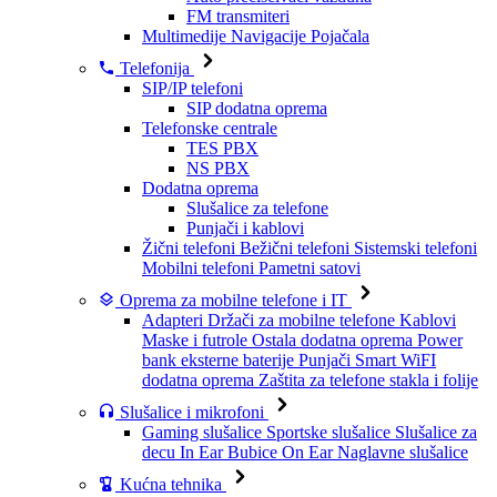
FM transmiteri
Multimedije
Navigacije
Pojačala
Telefonija
SIP/IP telefoni
SIP dodatna oprema
Telefonske centrale
TES PBX
NS PBX
Dodatna oprema
Slušalice za telefone
Punjači i kablovi
Žični telefoni
Bežični telefoni
Sistemski telefoni
Mobilni telefoni
Pametni satovi
Oprema za mobilne telefone i IT
Adapteri
Držači za mobilne telefone
Kablovi
Maske i futrole
Ostala dodatna oprema
Power
bank eksterne baterije
Punjači
Smart WiFI
dodatna oprema
Zaštita za telefone stakla i folije
Slušalice i mikrofoni
Gaming slušalice
Sportske slušalice
Slušalice za
decu
In Ear Bubice
On Ear Naglavne slušalice
Kućna tehnika