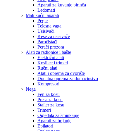
Aparati za kuvanje pirinča
Ledomati
Mali kućni aparati
Pegle
Telesna vaga
Usisivači
Kese za usisivače
Paročistači
Perači prozora
Alati za radionice i bašte
Električni alati
Kosilice i trimeri
Ručni alati
Alati i oprema za dvorište
Dodatna oprema za domacinstvo
Kompresori
Nega
Fen za kosu
Presa za kosu
Stajler za kosu
Trimeri
Ogledala za šminkanje
Aparati za brijanje
Epilatori