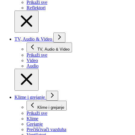
Prikaži svе
Reflektori
TV, Audio & Video
TV, Audio & Video
Prikaži svе
Video
Audio
Klime i grejanje
Klime i grejanje
Prikaži svе
Klime
Grejanje
Prečišćivači vazduha
Ventilatori