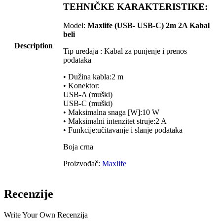
TEHNIČKE KARAKTERISTIKE:
Model:
Maxlife (USB- USB-C) 2m 2A Kabal
beli
Description
Tip uređaja : Kabal za punjenje i prenos
podataka
• Dužina kabla:2 m
• Konektor:
USB-A (muški)
USB-C (muški)
• Maksimalna snaga [W]:10 W
• Maksimalni intenzitet struje:2 A
• Funkcije:učitavanje i slanje podataka
Boja crna
Proizvođač:
Maxlife
Recenzije
Write Your Own Recenzija