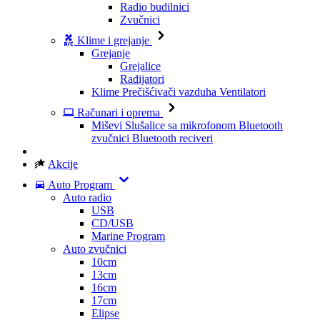
Radio budilnici
Zvučnici
Klime i grejanje
Grejanje
Grejalice
Radijatori
Klime
Prečišćivači vazduha
Ventilatori
Računari i oprema
Miševi
Slušalice sa mikrofonom
Bluetooth
zvučnici
Bluetooth reciveri
Akcije
Auto Program
Auto radio
USB
CD/USB
Marine Program
Auto zvučnici
10cm
13cm
16cm
17cm
Elipse