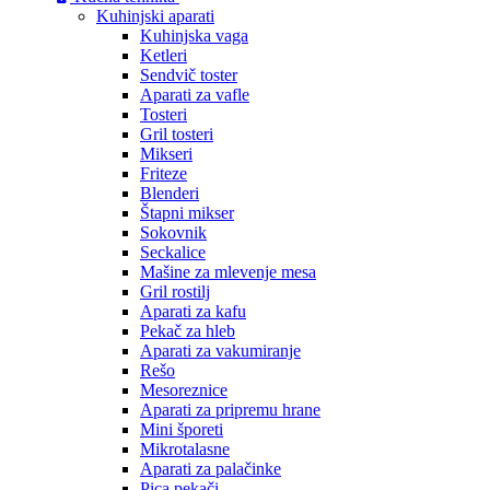
Kuhinjski aparati
Kuhinjska vaga
Ketleri
Sendvič toster
Aparati za vafle
Tosteri
Gril tosteri
Mikseri
Friteze
Blenderi
Štapni mikser
Sokovnik
Seckalice
Mašine za mlevenje mesa
Gril rostilj
Aparati za kafu
Pekač za hleb
Aparati za vakumiranje
Rešo
Mesoreznice
Aparati za pripremu hrane
Mini šporeti
Mikrotalasne
Aparati za palačinke
Pica pekači