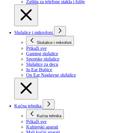
Zaštita za telefone stakla i folije
Slušalice i mikrofoni
Slušalice i mikrofoni
Prikaži svе
Gaming slušalice
Sportske slušalice
Slušalice za decu
In Ear Bubice
On Ear Naglavne slušalice
Kućna tehnika
Kućna tehnika
Prikaži svе
Kuhinjski aparati
Mali kućni aparati