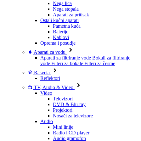
Nega lica
Nega stopala
Aparati za pritisak
Ostali kućni aparati
Pametna kuća
Baterije
Kablovi
Oprema i posudje
Aparati za vodu
Aparati za filtriranje vode
Bokali za filtriranje
vode
Filteri za bokale
Filteri za česme
Rasveta
Reflektori
TV, Audio & Video
Video
Televizori
DVD & Blu-ray
Projektori
Nosači za televizore
Audio
Mini linije
Radio i CD player
Audio gramofon