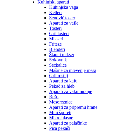
Kuhinjski aparati
Kuhinjska vaga
Ketleri
Sendvič toster
Aparati za vafle
Tosteri
Gril tosteri
Mikseri
Friteze
Blenderi
Štapni mikser
Sokovnik
Seckalice
Mašine za mlevenje mesa
Gril rostilj
Aparati za kafu
Pekač za hleb
Aparati za vakumiranje
Rešo
Mesoreznice
Aparati za pripremu hrane
Mini šporeti
Mikrotalasne
Aparati za palačinke
Pica pekači