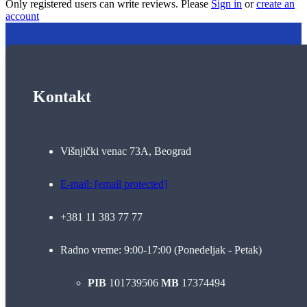
Only registered users can write reviews. Please
Sign in
or
create an
account
Kontakt
Višnjički venac 73A, Beograd
E-mail:
[email protected]
+381 11 383 77 77
Radno vreme: 9:00-17:00 (Ponedeljak - Petak)
PIB
101739506
MB
17374494