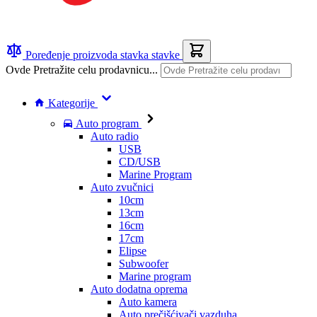
Poređenje proizvoda
stavka
stavke
Ovde Pretražite celu prodavnicu...
Kategorije
Auto program
Auto radio
USB
CD/USB
Marine Program
Auto zvučnici
10cm
13cm
16cm
17cm
Elipse
Subwoofer
Marine program
Auto dodatna oprema
Auto kamera
Auto prečišćivači vazduha