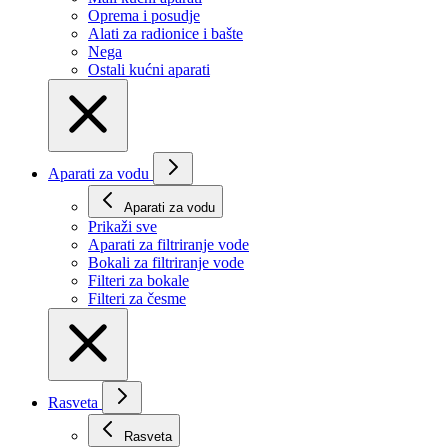
Oprema i posudje
Alati za radionice i bašte
Nega
Ostali kućni aparati
Aparati za vodu
Aparati za vodu
Prikaži svе
Aparati za filtriranje vode
Bokali za filtriranje vode
Filteri za bokale
Filteri za česme
Rasveta
Rasveta