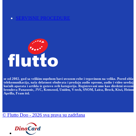
SERVISNE PROCEDURE
se od 2002. god sa velikim uspehom bavi uvozom robe i trgovinom na veliko. Pored oblast
telekomunikacija, naša delatnost obuhvata i prodaju audio opreme, audio i video uređaja,
kućnih aparata i artikla iz gotovo svih kategorija. Registrovani smo kao direktni uvoznici
brendova Panasonic, JVC, Kenwood, Uniden, V-tech, SNOM, Laica, Brock, Kiwi, Heinner
Aprilla, Fram itd.
© Flutto Doo
- 2026 sva prava su zadržana