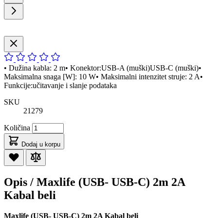
• Dužina kabla: 2 m• Konektor:USB-A (muški)USB-C (muški)•
Maksimalna snaga [W]: 10 W• Maksimalni intenzitet struje: 2 A•
Funkcije:učitavanje i slanje podataka
SKU
21279
Količina
Dodaj u korpu
Opis /
Maxlife (USB- USB-C) 2m 2A
Kabal beli
Maxlife (USB- USB-C) 2m 2A Kabal beli