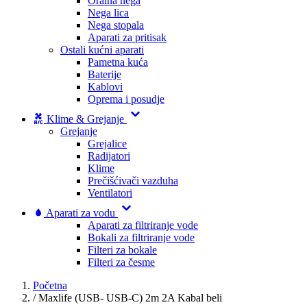
Oralna nega
Nega lica
Nega stopala
Aparati za pritisak
Ostali kućni aparati
Pametna kuća
Baterije
Kablovi
Oprema i posudje
Klime & Grejanje
Grejanje
Grejalice
Radijatori
Klime
Prečišćivači vazduha
Ventilatori
Aparati za vodu
Aparati za filtriranje vode
Bokali za filtriranje vode
Filteri za bokale
Filteri za česme
Početna
/
Maxlife (USB- USB-C) 2m 2A Kabal beli