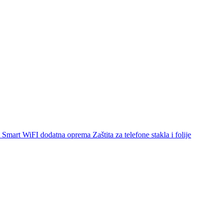
Smart WiFI dodatna oprema
Zaštita za telefone stakla i folije