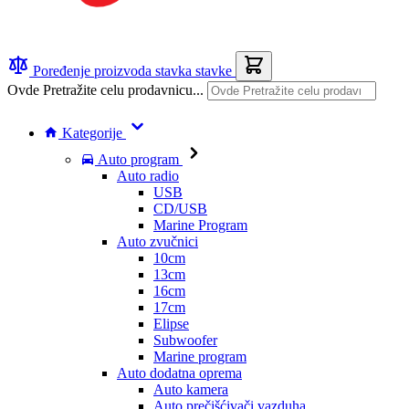
Poređenje proizvoda
stavka
stavke
Ovde Pretražite celu prodavnicu...
Kategorije
Auto program
Auto radio
USB
CD/USB
Marine Program
Auto zvučnici
10cm
13cm
16cm
17cm
Elipse
Subwoofer
Marine program
Auto dodatna oprema
Auto kamera
Auto prečišćivači vazduha