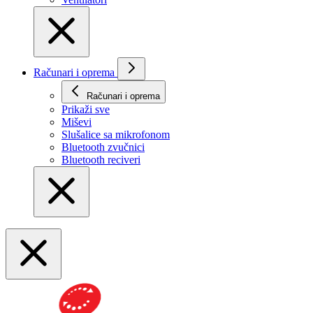
Računari i oprema
Računari i oprema
Prikaži svе
Miševi
Slušalice sa mikrofonom
Bluetooth zvučnici
Bluetooth reciveri