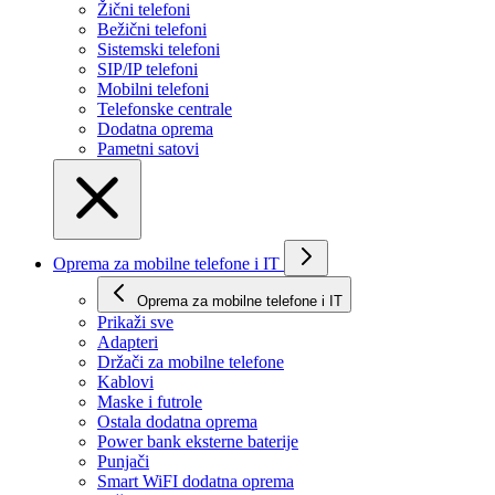
Žični telefoni
Bežični telefoni
Sistemski telefoni
SIP/IP telefoni
Mobilni telefoni
Telefonske centrale
Dodatna oprema
Pametni satovi
Oprema za mobilne telefone i IT
Oprema za mobilne telefone i IT
Prikaži svе
Adapteri
Držači za mobilne telefone
Kablovi
Maske i futrole
Ostala dodatna oprema
Power bank eksterne baterije
Punjači
Smart WiFI dodatna oprema