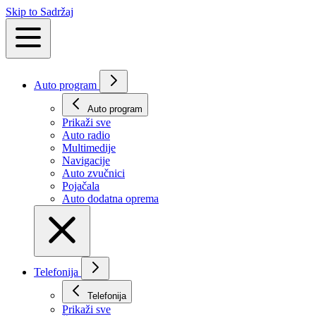
Skip to Sadržaj
Auto program
Auto program
Prikaži svе
Auto radio
Multimedije
Navigacije
Auto zvučnici
Pojačala
Auto dodatna oprema
Telefonija
Telefonija
Prikaži svе