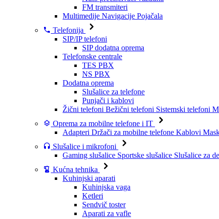
FM transmiteri
Multimedije
Navigacije
Pojačala
Telefonija
SIP/IP telefoni
SIP dodatna oprema
Telefonske centrale
TES PBX
NS PBX
Dodatna oprema
Slušalice za telefone
Punjači i kablovi
Žični telefoni
Bežični telefoni
Sistemski telefoni
Mo
Oprema za mobilne telefone i IT
Adapteri
Držači za mobilne telefone
Kablovi
Maske
Slušalice i mikrofoni
Gaming slušalice
Sportske slušalice
Slušalice za d
Kućna tehnika
Kuhinjski aparati
Kuhinjska vaga
Ketleri
Sendvič toster
Aparati za vafle