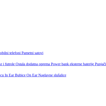
bilni telefoni
Pametni satovi
 i futrole
Ostala dodatna oprema
Power bank eksterne baterije
Punjači
ecu
In Ear Bubice
On Ear Naglavne slušalice