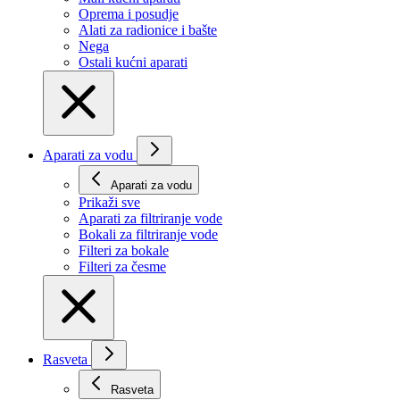
Oprema i posudje
Alati za radionice i bašte
Nega
Ostali kućni aparati
Aparati za vodu
Aparati za vodu
Prikaži svе
Aparati za filtriranje vode
Bokali za filtriranje vode
Filteri za bokale
Filteri za česme
Rasveta
Rasveta