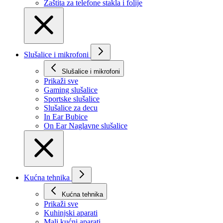
Zaštita za telefone stakla i folije
Slušalice i mikrofoni
Slušalice i mikrofoni
Prikaži svе
Gaming slušalice
Sportske slušalice
Slušalice za decu
In Ear Bubice
On Ear Naglavne slušalice
Kućna tehnika
Kućna tehnika
Prikaži svе
Kuhinjski aparati
Mali kućni aparati