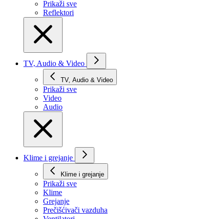
Prikaži svе
Reflektori
TV, Audio & Video
TV, Audio & Video
Prikaži svе
Video
Audio
Klime i grejanje
Klime i grejanje
Prikaži svе
Klime
Grejanje
Prečišćivači vazduha
Ventilatori