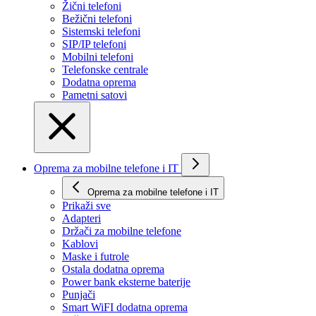
Žični telefoni
Bežični telefoni
Sistemski telefoni
SIP/IP telefoni
Mobilni telefoni
Telefonske centrale
Dodatna oprema
Pametni satovi
Oprema za mobilne telefone i IT
Oprema za mobilne telefone i IT
Prikaži svе
Adapteri
Držači za mobilne telefone
Kablovi
Maske i futrole
Ostala dodatna oprema
Power bank eksterne baterije
Punjači
Smart WiFI dodatna oprema