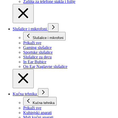
Zaštita za telefone stakla i folije
Slušalice i mikrofoni
Slušalice i mikrofoni
Prikaži svе
Gaming slušalice
Sportske slušalice
Slušalice za decu
In Ear Bubice
On Ear Naglavne slušalice
Kućna tehnika
Kućna tehnika
Prikaži svе
Kuhinjski aparati
Mali kućni aparati