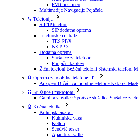
FM transmiteri
Multimedije
Navigacije
Pojačala
Telefonija
SIP/IP telefoni
SIP dodatna oprema
Telefonske centrale
TES PBX
NS PBX
Dodatna oprema
Slušalice za telefone
Punjači i kablovi
Žični telefoni
Bežični telefoni
Sistemski telefoni
Mo
Oprema za mobilne telefone i IT
Adapteri
Držači za mobilne telefone
Kablovi
Maske
Slušalice i mikrofoni
Gaming slušalice
Sportske slušalice
Slušalice za d
Kućna tehnika
Kuhinjski aparati
Kuhinjska vaga
Ketleri
Sendvič toster
Aparati za vafle