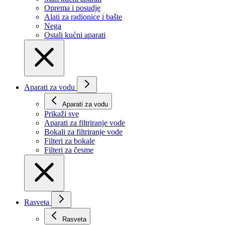
Oprema i posudje
Alati za radionice i bašte
Nega
Ostali kućni aparati
Aparati za vodu
Aparati za vodu
Prikaži svе
Aparati za filtriranje vode
Bokali za filtriranje vode
Filteri za bokale
Filteri za česme
Rasveta
Rasveta