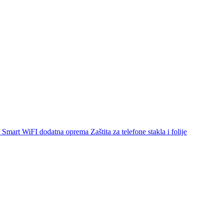
Smart WiFI dodatna oprema
Zaštita za telefone stakla i folije