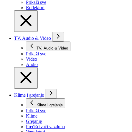
Prikaži svе
Reflektori
TV, Audio & Video
TV, Audio & Video
Prikaži svе
Video
Audio
Klime i grejanje
Klime i grejanje
Prikaži svе
Klime
Grejanje
Prečišćivači vazduha
Ventilatori