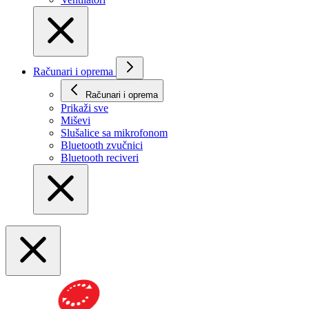
Računari i oprema
Računari i oprema
Prikaži svе
Miševi
Slušalice sa mikrofonom
Bluetooth zvučnici
Bluetooth reciveri