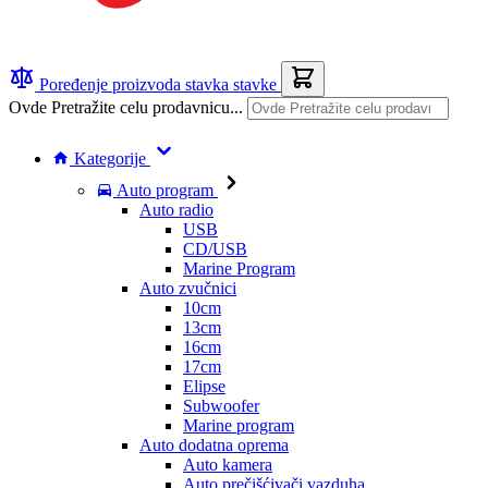
Poređenje proizvoda
stavka
stavke
Ovde Pretražite celu prodavnicu...
Kategorije
Auto program
Auto radio
USB
CD/USB
Marine Program
Auto zvučnici
10cm
13cm
16cm
17cm
Elipse
Subwoofer
Marine program
Auto dodatna oprema
Auto kamera
Auto prečišćivači vazduha