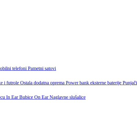
bilni telefoni
Pametni satovi
 i futrole
Ostala dodatna oprema
Power bank eksterne baterije
Punjači
ecu
In Ear Bubice
On Ear Naglavne slušalice