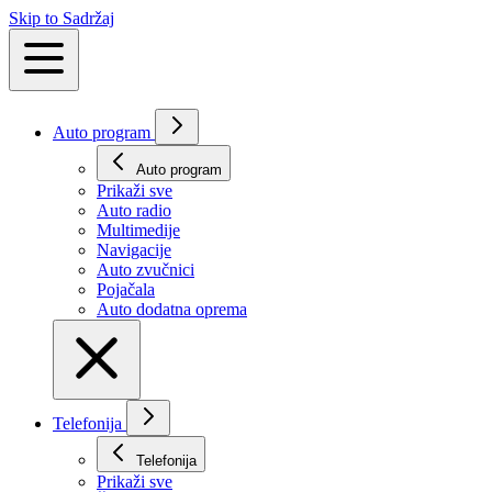
Skip to Sadržaj
Auto program
Auto program
Prikaži svе
Auto radio
Multimedije
Navigacije
Auto zvučnici
Pojačala
Auto dodatna oprema
Telefonija
Telefonija
Prikaži svе