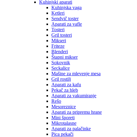
Kuhinjski aparati
Kuhinjska vaga
Ketleri
Sendvič toster
Aparati za vafle
Tosteri
Gril tosteri
Mikseri
Friteze
Blenderi
Štapni mikser
Sokovnik
Seckalice
Mašine za mlevenje mesa
Gril rostilj
Aparati za kafu
Pekač za hleb
Aparati za vakumiranje
Rešo
Mesoreznice
Aparati za pripremu hrane
Mini šporeti
Mikrotalasne
Aparati za palačinke
Pica pekači