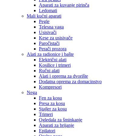
Aparati za kuvanje pirinča
Ledomati
Mali kućni aparati
Pegle
Telesna vaga
Usisivači
Kese za usisivače
Paročistači
Perači prozora
Alati za radionice i bašte
Električni alati
Kosilice i trimeri
Ručni alati
Alati i oprema za dvorište
Dodatna oprema za domacinstvo
Kompresori
Nega
Fen za kosu
Presa za kosu
Stajler za kosu
Trimeri
Ogledala za šminkanje
Aparati za brijanje
Epilatori