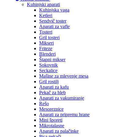
Kuhinjski aparati
Kuhinjska vaga
Ketleri
Sendvič toster
Aparati za vafle
Tosteri
Gril tosteri
Mikseri
Friteze
Blenderi
Štapni mikser
Sokovnik
Seckalice
Mašine za mlevenje mesa
Gril rostilj
Aparati za kafu
Pekač za hleb
Aparati za vakumiranje
Rešo
Mesoreznice
Aparati za pripremu hrane
Mini šporeti
Mikrotalasne
Aparati za palačinke
Pica pekači