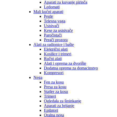
Aparati za kuvanje pirinča
Ledomati
Mali kućni aparati
Pegle
Telesna vaga
Usisivači
Kese za usisivače
Paročistači
Perači prozora
Alati za radionice i bašte
Električni alati
Kosilice i trimeri
Ručni alati
Alati i oprema za dvorište
Dodatna oprema za domacinstvo
Kompresori
Nega
Fen za kosu
Presa za kosu
Stajler za kosu
Trimeri
Ogledala za šminkanje
Aparati za brijanje
Epilatori
Oralna nega