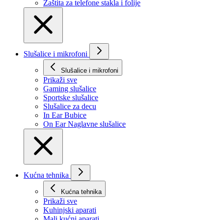
Zaštita za telefone stakla i folije
Slušalice i mikrofoni
Slušalice i mikrofoni
Prikaži svе
Gaming slušalice
Sportske slušalice
Slušalice za decu
In Ear Bubice
On Ear Naglavne slušalice
Kućna tehnika
Kućna tehnika
Prikaži svе
Kuhinjski aparati
Mali kućni aparati