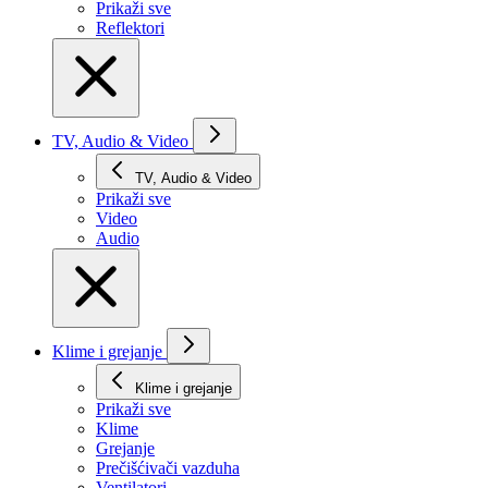
Prikaži svе
Reflektori
TV, Audio & Video
TV, Audio & Video
Prikaži svе
Video
Audio
Klime i grejanje
Klime i grejanje
Prikaži svе
Klime
Grejanje
Prečišćivači vazduha
Ventilatori