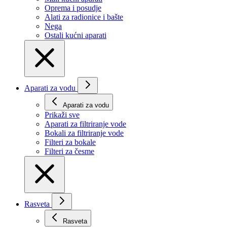
Oprema i posudje
Alati za radionice i bašte
Nega
Ostali kućni aparati
Aparati za vodu
Aparati za vodu
Prikaži svе
Aparati za filtriranje vode
Bokali za filtriranje vode
Filteri za bokale
Filteri za česme
Rasveta
Rasveta