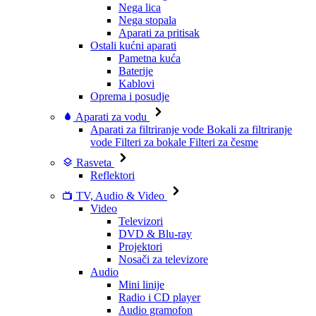
Nega lica
Nega stopala
Aparati za pritisak
Ostali kućni aparati
Pametna kuća
Baterije
Kablovi
Oprema i posudje
Aparati za vodu
Aparati za filtriranje vode
Bokali za filtriranje
vode
Filteri za bokale
Filteri za česme
Rasveta
Reflektori
TV, Audio & Video
Video
Televizori
DVD & Blu-ray
Projektori
Nosači za televizore
Audio
Mini linije
Radio i CD player
Audio gramofon