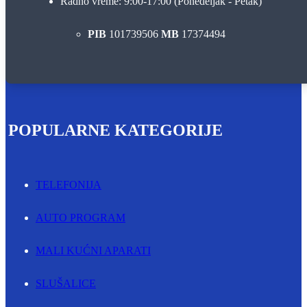
Radno vreme: 9:00-17:00 (Ponedeljak - Petak)
PIB
101739506
MB
17374494
POPULARNE KATEGORIJE
TELEFONIJA
AUTO PROGRAM
MALI KUĆNI APARATI
SLUŠALICE