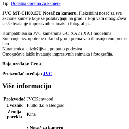
Tip:
Dodatna oprema za kamere
JVC MT-CH001EU Nosač za kameru
. Fleksibilni nosač za sve
akcione kamere koje se posatavljaju na grudi i koji vam omogućava
lakše hvatanje impresivnih snimaka i fotografija.
Kompatibilan sa JVC kamerama GC-XA2 i XA1 modelima
Snimanje bez upotrebe ruku od grudi prema van ili usmjereno prema
licu
Naramenica je izdržljiva i potpuno podesiva
Omogućava lakše hvatanje impresivnih snimaka i fotografija.
Boja uređaja: Crna
Proizvođač uređaja:
JVC
Više informacija
Proizvođač
JVCKenwood
Uvoznik
Flutto d.o.o Beograd
Zemlja
Kina
porekla
• Nosač za kameru