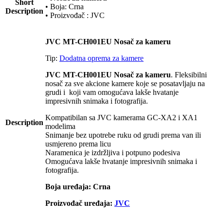
Short
• Boja: Crna
Description
• Proizvođač : JVC
JVC MT-CH001EU Nosač za kameru
Tip:
Dodatna oprema za kamere
JVC MT-CH001EU Nosač za kameru
. Fleksibilni
nosač za sve akcione kamere koje se posatavljaju na
grudi i koji vam omogućava lakše hvatanje
impresivnih snimaka i fotografija.
Kompatibilan sa JVC kamerama GC-XA2 i XA1
Description
modelima
Snimanje bez upotrebe ruku od grudi prema van ili
usmjereno prema licu
Naramenica je izdržljiva i potpuno podesiva
Omogućava lakše hvatanje impresivnih snimaka i
fotografija.
Boja uređaja: Crna
Proizvođač uređaja:
JVC