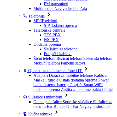
FM transmiteri
Multimedije
Navigacije
Pojačala
Telefonija
SIP/IP telefoni
SIP dodatna oprema
Telefonske centrale
TES PBX
NS PBX
Dodatna oprema
Slušalice za telefone
Punjači i kablovi
Žični telefoni
Bežični telefoni
Sistemski telefoni
Mobilni telefoni
Pametni satovi
Oprema za mobilne telefone i IT
Adapteri
Držači za mobilne telefone
Kablovi
Maske i futrole
Ostala dodatna oprema
Power
bank eksterne baterije
Punjači
Smart WiFI
dodatna oprema
Zaštita za telefone stakla i folije
Slušalice i mikrofoni
Gaming slušalice
Sportske slušalice
Slušalice za
decu
In Ear Bubice
On Ear Naglavne slušalice
Kućna tehnika