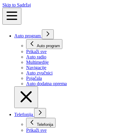
Skip to Sadržaj
Auto program
Auto program
Prikaži svе
Auto radio
Multimedije
Navigacije
Auto zvučnici
Pojačala
Auto dodatna oprema
Telefonija
Telefonija
Prikaži svе