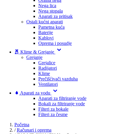
Oralna nega
Nega lica
Nega stopala
Aparati za pritisak
Ostali kućni aparati
Pametna kuća
Baterije
Kablovi
Oprema i posudje
Klime & Grejanje
Grejanje
Grejalice
Radijatori
Klime
Prečišćivači vazduha
Ventilatori
Aparati za vodu
Aparati za filtriranje vode
Bokali za filtriranje vode
Filteri za bokale
Filteri za česme
Početna
/
Računari i oprema