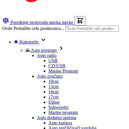
Poređenje proizvoda
stavka
stavke
Ovde Pretražite celu prodavnicu...
Kategorije
Auto program
Auto radio
USB
CD/USB
Marine Program
Auto zvučnici
10cm
13cm
16cm
17cm
Elipse
Subwoofer
Marine program
Auto dodatna oprema
Auto kamera
Auto prečišćivači vazduha