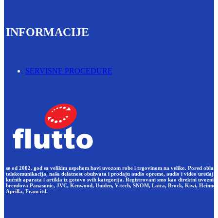
INFORMACIJE
SERVISNE PROCEDURE
se od 2002. god sa velikim uspehom bavi uvozom robe i trgovinom na veliko. Pored oblast
telekomunikacija, naša delatnost obuhvata i prodaju audio opreme, audio i video uređaja,
kućnih aparata i artikla iz gotovo svih kategorija. Registrovani smo kao direktni uvoznici
brendova Panasonic, JVC, Kenwood, Uniden, V-tech, SNOM, Laica, Brock, Kiwi, Heinner
Aprilla, Fram itd.