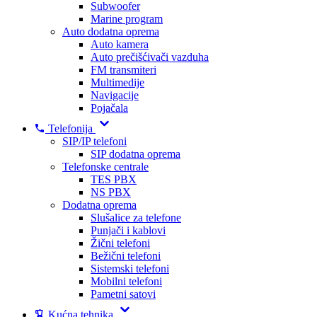
Subwoofer
Marine program
Auto dodatna oprema
Auto kamera
Auto prečišćivači vazduha
FM transmiteri
Multimedije
Navigacije
Pojačala
Telefonija
SIP/IP telefoni
SIP dodatna oprema
Telefonske centrale
TES PBX
NS PBX
Dodatna oprema
Slušalice za telefone
Punjači i kablovi
Žični telefoni
Bežični telefoni
Sistemski telefoni
Mobilni telefoni
Pametni satovi
Kućna tehnika