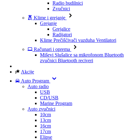
Radio budilnici
Zvučnici
Klime i grejanje
Grejanje
Grejalice
Radijatori
Klime
Prečišćivači vazduha
Ventilatori
Računari i oprema
Miševi
Slušalice sa mikrofonom
Bluetooth
zvučnici
Bluetooth reciveri
Akcije
Auto Program
Auto radio
USB
CD/USB
Marine Program
Auto zvučnici
10cm
13cm
16cm
17cm
Elipse