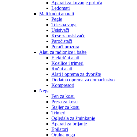
Aparati za kuvanje pirinča
Ledomati
Mali kućni aparati
Pegle
Telesna vaga
Usisivači
Kese za usisivače
Paročistači
Perači prozora
Alati za radionice i bašte
Električni alati
Kosilice i trimeri
Ručni alati
Alati i oprema za dvorište
Dodatna oprema za domacinstvo
Kompresori
Nega
Fen za kosu
Presa za kosu
Stajler za kosu
Trimeri
Ogledala za šminkanje
Aparati za brijanje
Epilatori
Oralna nega