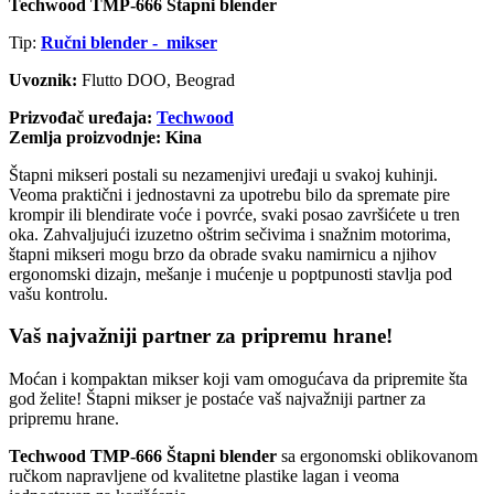
Techwood TMP-666 Štapni blender
Tip:
Ručni blender - mikser
Uvoznik:
Flutto DOO, Beograd
Prizvođač uređaja:
Techwood
Zemlja proizvodnje: Kina
Štapni mikseri postali su nezamenjivi uređaji u svakoj kuhinji.
Veoma praktični i jednostavni za upotrebu bilo da spremate pire
krompir ili blendirate voće i povrće, svaki posao završićete u tren
oka. Zahvaljujući izuzetno oštrim sečivima i snažnim motorima,
štapni mikseri mogu brzo da obrade svaku namirnicu a njihov
ergonomski dizajn, mešanje i mućenje u poptpunosti stavlja pod
vašu kontrolu.
Vaš najvažniji partner za pripremu hrane!
Moćan i kompaktan mikser koji vam omogućava da pripremite šta
god želite! Štapni mikser je postaće vaš najvažniji partner za
pripremu hrane.
Techwood TMP-666 Štapni blender
sa ergonomski oblikovanom
ručkom napravljene od kvalitetne plastike lagan i veoma