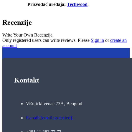
Prizvođač uređaja:
Techwood
Recenzije
Write Your Own Recenzija
Only registered users can write reviews. Please
Sign in
or
create an
account
Kontakt
Višnjički venac 73A, Beograd
E-mail:
[email protected]
+381 11 383 77 77