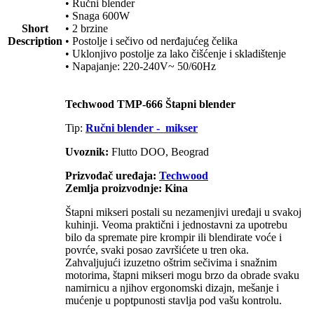
• Ručni blender
• Snaga 600W
Short
• 2 brzine
Description
• Postolje i sečivo od nerđajućeg čelika
• Uklonjivo postolje za lako čišćenje i skladištenje
• Napajanje: 220-240V~ 50/60Hz
Techwood TMP-666 Štapni blender
Tip:
Ručni blender - mikser
Uvoznik:
Flutto DOO, Beograd
Prizvođač uređaja:
Techwood
Zemlja proizvodnje: Kina
Štapni mikseri postali su nezamenjivi uređaji u svakoj
kuhinji. Veoma praktični i jednostavni za upotrebu
bilo da spremate pire krompir ili blendirate voće i
povrće, svaki posao završićete u tren oka.
Zahvaljujući izuzetno oštrim sečivima i snažnim
motorima, štapni mikseri mogu brzo da obrade svaku
namirnicu a njihov ergonomski dizajn, mešanje i
mućenje u poptpunosti stavlja pod vašu kontrolu.