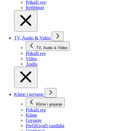
Prikaži svе
Reflektori
TV, Audio & Video
TV, Audio & Video
Prikaži svе
Video
Audio
Klime i grejanje
Klime i grejanje
Prikaži svе
Klime
Grejanje
Prečišćivači vazduha
Ventilatori