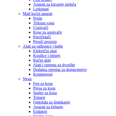
Aparati za kuvanje pirinča
Ledomati
Mali kućni aparati
Pegle
Telesna vaga
Usisivači
Kese za usisivače
Paročistači
Perači prozora
Alati za radionice i bašte
Električni alati
Kosilice i trimeri
Ručni alati
Alati i oprema za dvorište
Dodatna oprema za domacinstvo
Kompresori
Nega
Fen za kosu
Presa za kosu
Stajler za kosu
Trimeri
Ogledala za šminkanje
Aparati za brijanje
Epilatori