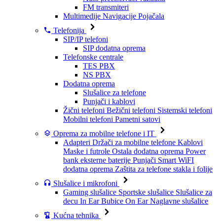
FM transmiteri
Multimedije
Navigacije
Pojačala
Telefonija
SIP/IP telefoni
SIP dodatna oprema
Telefonske centrale
TES PBX
NS PBX
Dodatna oprema
Slušalice za telefone
Punjači i kablovi
Žični telefoni
Bežični telefoni
Sistemski telefoni
Mobilni telefoni
Pametni satovi
Oprema za mobilne telefone i IT
Adapteri
Držači za mobilne telefone
Kablovi
Maske i futrole
Ostala dodatna oprema
Power
bank eksterne baterije
Punjači
Smart WiFI
dodatna oprema
Zaštita za telefone stakla i folije
Slušalice i mikrofoni
Gaming slušalice
Sportske slušalice
Slušalice za
decu
In Ear Bubice
On Ear Naglavne slušalice
Kućna tehnika