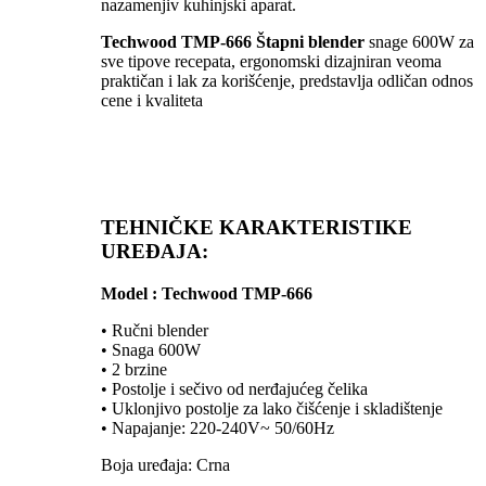
nazamenjiv kuhinjski aparat.
Techwood TMP-666 Štapni blender
snage 600W za
sve tipove recepata, ergonomski dizajniran veoma
praktičan i lak za korišćenje, predstavlja odličan odnos
cene i kvaliteta
TEHNIČKE KARAKTERISTIKE
UREĐAJA:
Model : Techwood TMP-666
• Ručni blender
• Snaga 600W
• 2 brzine
• Postolje i sečivo od nerđajućeg čelika
• Uklonjivo postolje za lako čišćenje i skladištenje
• Napajanje: 220-240V~ 50/60Hz
Boja uređaja: Crna