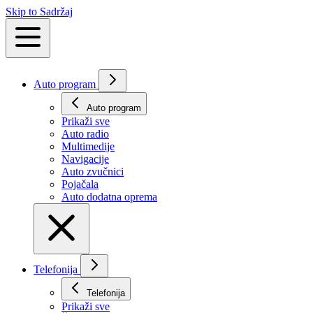
Skip to Sadržaj
Auto program
Auto program
Prikaži svе
Auto radio
Multimedije
Navigacije
Auto zvučnici
Pojačala
Auto dodatna oprema
Telefonija
Telefonija
Prikaži svе