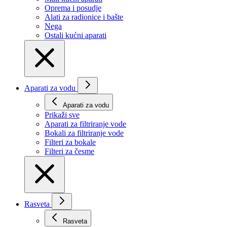
Oprema i posudje
Alati za radionice i bašte
Nega
Ostali kućni aparati
Aparati za vodu
Aparati za vodu
Prikaži svе
Aparati za filtriranje vode
Bokali za filtriranje vode
Filteri za bokale
Filteri za česme
Rasveta
Rasveta