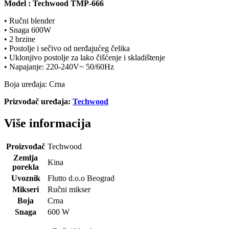
Model : Techwood TMP-666
• Ručni blender
• Snaga 600W
• 2 brzine
• Postolje i sečivo od nerđajućeg čelika
• Uklonjivo postolje za lako čišćenje i skladištenje
• Napajanje: 220-240V~ 50/60Hz
Boja uređaja: Crna
Prizvođač uređaja:
Techwood
Više informacija
Proizvođač
Techwood
Zemlja
Kina
porekla
Uvoznik
Flutto d.o.o Beograd
Mikseri
Ručni mikser
Boja
Crna
Snaga
600 W