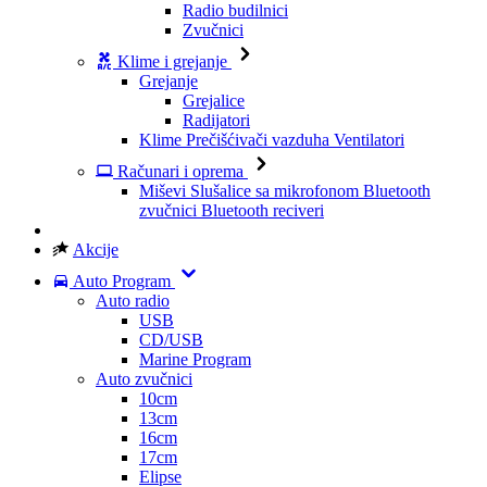
Radio budilnici
Zvučnici
Klime i grejanje
Grejanje
Grejalice
Radijatori
Klime
Prečišćivači vazduha
Ventilatori
Računari i oprema
Miševi
Slušalice sa mikrofonom
Bluetooth
zvučnici
Bluetooth reciveri
Akcije
Auto Program
Auto radio
USB
CD/USB
Marine Program
Auto zvučnici
10cm
13cm
16cm
17cm
Elipse