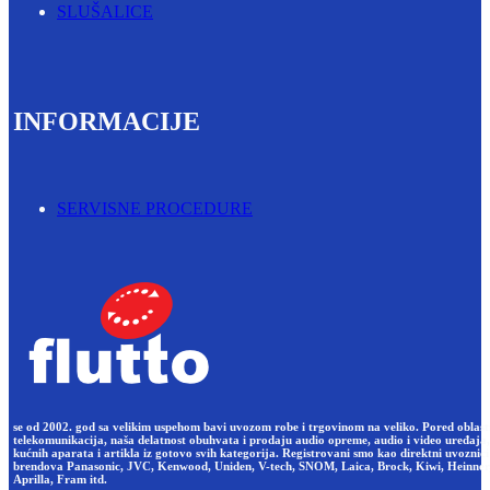
SLUŠALICE
INFORMACIJE
SERVISNE PROCEDURE
se od 2002. god sa velikim uspehom bavi uvozom robe i trgovinom na veliko. Pored oblast
telekomunikacija, naša delatnost obuhvata i prodaju audio opreme, audio i video uređaja,
kućnih aparata i artikla iz gotovo svih kategorija. Registrovani smo kao direktni uvoznici
brendova Panasonic, JVC, Kenwood, Uniden, V-tech, SNOM, Laica, Brock, Kiwi, Heinner
Aprilla, Fram itd.