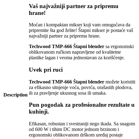
Vaš najvažniji partner za pripremu
hrane!
Moćan i kompaktan mikser koji vam omogućava da
pripremite šta god želite! Štapni mikser je postaće vaš
najvažniji partner za pripremu hrane.
Techwood TMP-666 Štapni blender
sa ergonomski
oblikovanom ručkom napravljene od kvalitetne
plastike lagan i veoma jednostavan za korišćenje.
Uvek pri ruci
Techwood TMP-666 Štapni blender
možete koristiti
za efikasno sitnjenje voća, povrća, orašastih plodova,
ili za pravljenje ukusnog sosa ili umaka.
Description
Pun pogodak za profesionalne rezultate u
kuhinji.
Efikasan, robustan i svestraniji nego ikada. Sa snagom
od 600 W i tihim DC motor jednom brzinom i
ergonomski oblikovanom drškom uređaj postaje