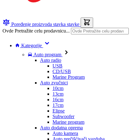
Poređenje proizvoda
stavka
stavke
Ovde Pretražite celu prodavnicu...
Kategorije
Auto program
Auto radio
USB
CD/USB
Marine Program
Auto zvučnici
10cm
13cm
16cm
17cm
Elipse
Subwoofer
Marine program
Auto dodatna oprema
Auto kamera
Auto prečišćivači vazduha