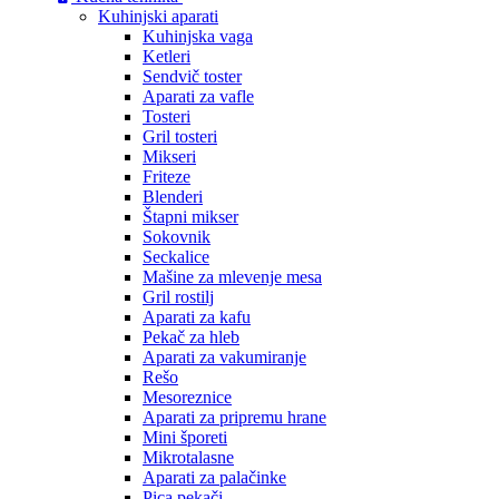
Kuhinjski aparati
Kuhinjska vaga
Ketleri
Sendvič toster
Aparati za vafle
Tosteri
Gril tosteri
Mikseri
Friteze
Blenderi
Štapni mikser
Sokovnik
Seckalice
Mašine za mlevenje mesa
Gril rostilj
Aparati za kafu
Pekač za hleb
Aparati za vakumiranje
Rešo
Mesoreznice
Aparati za pripremu hrane
Mini šporeti
Mikrotalasne
Aparati za palačinke
Pica pekači