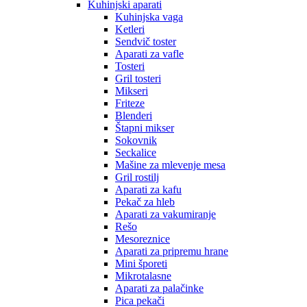
Kuhinjski aparati
Kuhinjska vaga
Ketleri
Sendvič toster
Aparati za vafle
Tosteri
Gril tosteri
Mikseri
Friteze
Blenderi
Štapni mikser
Sokovnik
Seckalice
Mašine za mlevenje mesa
Gril rostilj
Aparati za kafu
Pekač za hleb
Aparati za vakumiranje
Rešo
Mesoreznice
Aparati za pripremu hrane
Mini šporeti
Mikrotalasne
Aparati za palačinke
Pica pekači