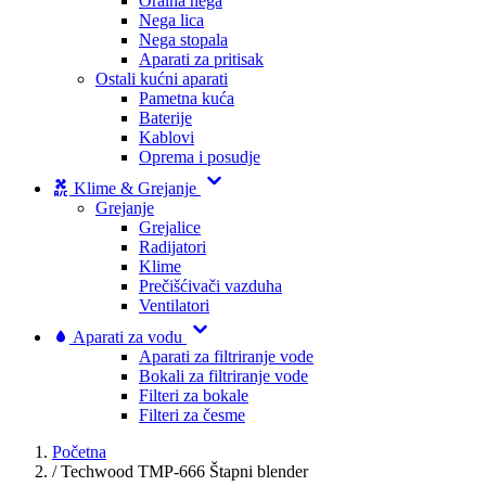
Oralna nega
Nega lica
Nega stopala
Aparati za pritisak
Ostali kućni aparati
Pametna kuća
Baterije
Kablovi
Oprema i posudje
Klime & Grejanje
Grejanje
Grejalice
Radijatori
Klime
Prečišćivači vazduha
Ventilatori
Aparati za vodu
Aparati za filtriranje vode
Bokali za filtriranje vode
Filteri za bokale
Filteri za česme
Početna
/
Techwood TMP-666 Štapni blender