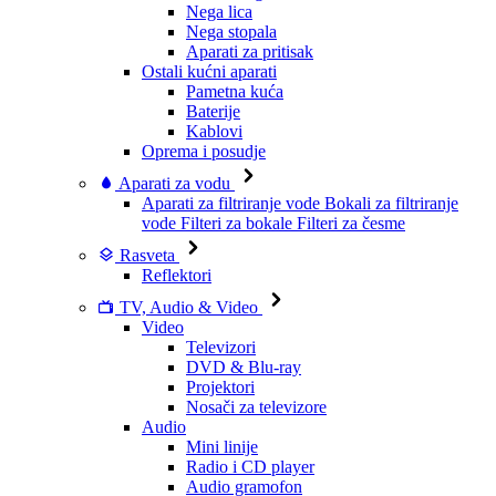
Nega lica
Nega stopala
Aparati za pritisak
Ostali kućni aparati
Pametna kuća
Baterije
Kablovi
Oprema i posudje
Aparati za vodu
Aparati za filtriranje vode
Bokali za filtriranje
vode
Filteri za bokale
Filteri za česme
Rasveta
Reflektori
TV, Audio & Video
Video
Televizori
DVD & Blu-ray
Projektori
Nosači za televizore
Audio
Mini linije
Radio i CD player
Audio gramofon