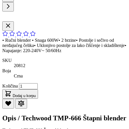
• Ručni blender • Snaga 600W• 2 brzine• Postolje i sečivo od
nerđajućeg čelika• Uklonjivo postolje za lako čišćenje i skladištenje•
Napajanje: 220-240V~ 50/60Hz
SKU
20812
Boja
Crna
Količina
Dodaj u korpu
Opis /
Techwood TMP-666 Štapni blender