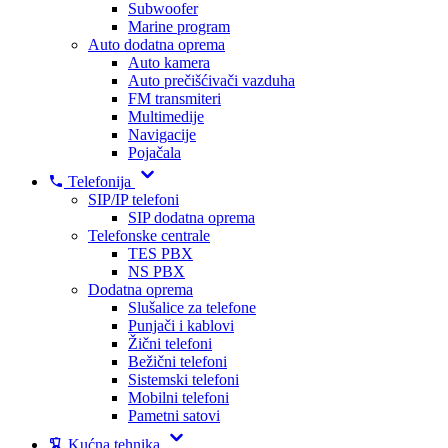
Subwoofer
Marine program
Auto dodatna oprema
Auto kamera
Auto prečišćivači vazduha
FM transmiteri
Multimedije
Navigacije
Pojačala
Telefonija
SIP/IP telefoni
SIP dodatna oprema
Telefonske centrale
TES PBX
NS PBX
Dodatna oprema
Slušalice za telefone
Punjači i kablovi
Žični telefoni
Bežični telefoni
Sistemski telefoni
Mobilni telefoni
Pametni satovi
Kućna tehnika