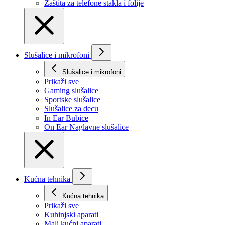
Zaštita za telefone stakla i folije
Slušalice i mikrofoni
Slušalice i mikrofoni
Prikaži svе
Gaming slušalice
Sportske slušalice
Slušalice za decu
In Ear Bubice
On Ear Naglavne slušalice
Kućna tehnika
Kućna tehnika
Prikaži svе
Kuhinjski aparati
Mali kućni aparati