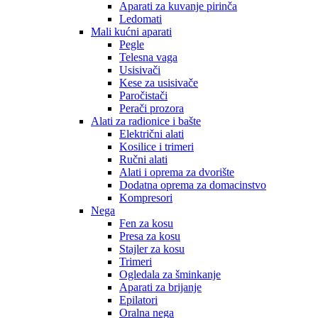
Aparati za kuvanje pirinča
Ledomati
Mali kućni aparati
Pegle
Telesna vaga
Usisivači
Kese za usisivače
Paročistači
Perači prozora
Alati za radionice i bašte
Električni alati
Kosilice i trimeri
Ručni alati
Alati i oprema za dvorište
Dodatna oprema za domacinstvo
Kompresori
Nega
Fen za kosu
Presa za kosu
Stajler za kosu
Trimeri
Ogledala za šminkanje
Aparati za brijanje
Epilatori
Oralna nega