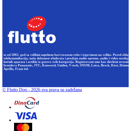
se od 2002. god sa velikim uspehom bavi uvozom robe i trgovinom na veliko. Pored oblast
telekomunikacija, naša delatnost obuhvata i prodaju audio opreme, audio i video uređaja,
kućnih aparata i artikla iz gotovo svih kategorija. Registrovani smo kao direktni uvoznici
brendova Panasonic, JVC, Kenwood, Uniden, V-tech, SNOM, Laica, Brock, Kiwi, Heinner
Aprilla, Fram itd.
© Flutto Doo
- 2026 sva prava su zadržana