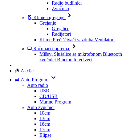
Radio budilnici
Zvučnici
Klime i grejanje
Grejanje
Grejalice
Radijatori
Klime
Prečišćivači vazduha
Ventilatori
Računari i oprema
Miševi
Slušalice sa mikrofonom
Bluetooth
zvučnici
Bluetooth reciveri
Akcije
Auto Program
Auto radio
USB
CD/USB
Marine Program
Auto zvučnici
10cm
13cm
16cm
17cm
Elipse