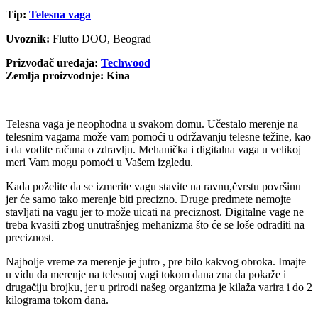
Tip:
Telesna vaga
Uvoznik:
Flutto DOO, Beograd
Prizvođač uređaja:
Techwood
Zemlja proizvodnje: Kina
Telesna vaga je neophodna u svakom domu. Učestalo merenje na
telesnim vagama može vam pomoći u održavanju telesne težine, kao
i da vodite računa o zdravlju. Mehanička i digitalna vaga u velikoj
meri Vam mogu pomoći u Vašem izgledu.
Kada poželite da se izmerite vagu stavite na ravnu,čvrstu površinu
jer će samo tako merenje biti precizno. Druge predmete nemojte
stavljati na vagu jer to može uicati na preciznost. Digitalne vage ne
treba kvasiti zbog unutrašnjeg mehanizma što će se loše odraditi na
preciznost.
Najbolje vreme za merenje je jutro , pre bilo kakvog obroka. Imajte
u vidu da merenje na telesnoj vagi tokom dana zna da pokaže i
drugačiju brojku, jer u prirodi našeg organizma je kilaža varira i do 2
kilograma tokom dana.