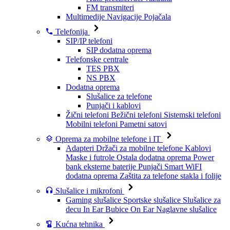
FM transmiteri
Multimedije
Navigacije
Pojačala
Telefonija
SIP/IP telefoni
SIP dodatna oprema
Telefonske centrale
TES PBX
NS PBX
Dodatna oprema
Slušalice za telefone
Punjači i kablovi
Žični telefoni
Bežični telefoni
Sistemski telefoni
Mobilni telefoni
Pametni satovi
Oprema za mobilne telefone i IT
Adapteri
Držači za mobilne telefone
Kablovi
Maske i futrole
Ostala dodatna oprema
Power
bank eksterne baterije
Punjači
Smart WiFI
dodatna oprema
Zaštita za telefone stakla i folije
Slušalice i mikrofoni
Gaming slušalice
Sportske slušalice
Slušalice za
decu
In Ear Bubice
On Ear Naglavne slušalice
Kućna tehnika