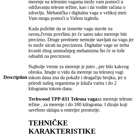
merenje na telesnim vagama može vam pomoći u
održavanju telesne težine, kao i da vodite računa o
zdravlju. Mehanička i digitalna vaga u velikoj meri
Vam mogu pomoći u Vašem izgledu.
Kada poželite da se izmerite vagu stavite na
ravnu,čvrstu površinu jer će samo tako merenje biti
precizno. Druge predmete nemojte stavljati na vagu jer
to može uicati na preciznost. Digitalne vage ne treba
kvasiti zbog unutrašnjeg mehanizma što će se loše
odraditi na preciznost.
Najbolje vreme za merenje je jutro , pre bilo kakvog
obroka. Imajte u vidu da merenje na telesnoj vagi
Description
tokom dana zna da pokaže i drugačiju brojku, jer u
prirodi našeg organizma je kilaža varira i do 2
kilograma tokom dana.
Techwood TPP-831 Telesna vaga
za merenje telesne
težine , za merenje i do 180 kilograma. I dizajn koji
savršeno uklapa u enterijer prostorije.
TEHNIČKE
KARAKTERISTIKE