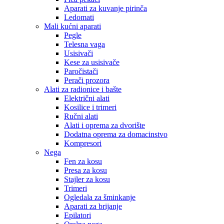
Aparati za kuvanje pirinča
Ledomati
Mali kućni aparati
Pegle
Telesna vaga
Usisivači
Kese za usisivače
Paročistači
Perači prozora
Alati za radionice i bašte
Električni alati
Kosilice i trimeri
Ručni alati
Alati i oprema za dvorište
Dodatna oprema za domacinstvo
Kompresori
Nega
Fen za kosu
Presa za kosu
Stajler za kosu
Trimeri
Ogledala za šminkanje
Aparati za brijanje
Epilatori