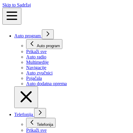
Skip to Sadržaj
Auto program
Auto program
Prikaži svе
Auto radio
Multimedije
Navigacije
Auto zvučnici
Pojačala
Auto dodatna oprema
Telefonija
Telefonija
Prikaži svе