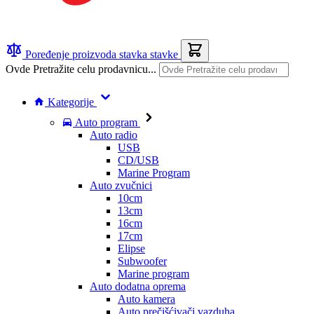
Poređenje proizvoda
stavka
stavke
Ovde Pretražite celu prodavnicu...
Kategorije
Auto program
Auto radio
USB
CD/USB
Marine Program
Auto zvučnici
10cm
13cm
16cm
17cm
Elipse
Subwoofer
Marine program
Auto dodatna oprema
Auto kamera
Auto prečišćivači vazduha