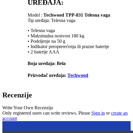
UREĐAJA:
Model :
Techwood TPP-831 Telesna vaga
Tip uređaja: Telesna vaga
• Telesna vaga
• Maksimalna nosivost 180 kg
• Podeljenje na 50 g
• Indikator preopterećenja ili prazne baterije
• 2 baterije AAA
Boja uređaja: Bela
Prizvođač uređaja:
Techwood
Recenzije
Write Your Own Recenzija
Only registered users can write reviews. Please
Sign in
or
create an
account