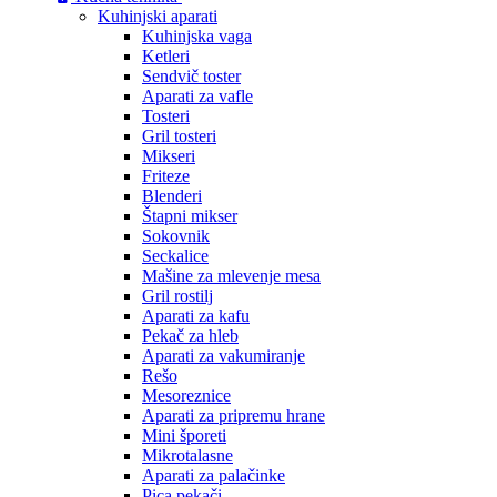
Kuhinjski aparati
Kuhinjska vaga
Ketleri
Sendvič toster
Aparati za vafle
Tosteri
Gril tosteri
Mikseri
Friteze
Blenderi
Štapni mikser
Sokovnik
Seckalice
Mašine za mlevenje mesa
Gril rostilj
Aparati za kafu
Pekač za hleb
Aparati za vakumiranje
Rešo
Mesoreznice
Aparati za pripremu hrane
Mini šporeti
Mikrotalasne
Aparati za palačinke
Pica pekači