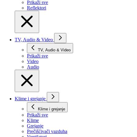
Prikaži svе
Reflektori
TV, Audio & Video
TV, Audio & Video
Prikaži svе
Video
Audio
Klime i grejanje
Klime i grejanje
Prikaži svе
Klime
Grejanje
Prečišćivači vazduha
Ventilatori