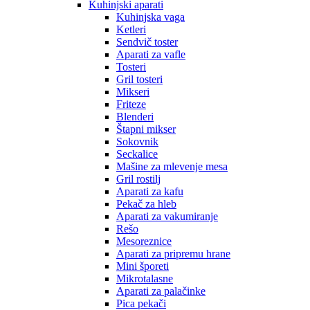
Kuhinjski aparati
Kuhinjska vaga
Ketleri
Sendvič toster
Aparati za vafle
Tosteri
Gril tosteri
Mikseri
Friteze
Blenderi
Štapni mikser
Sokovnik
Seckalice
Mašine za mlevenje mesa
Gril rostilj
Aparati za kafu
Pekač za hleb
Aparati za vakumiranje
Rešo
Mesoreznice
Aparati za pripremu hrane
Mini šporeti
Mikrotalasne
Aparati za palačinke
Pica pekači