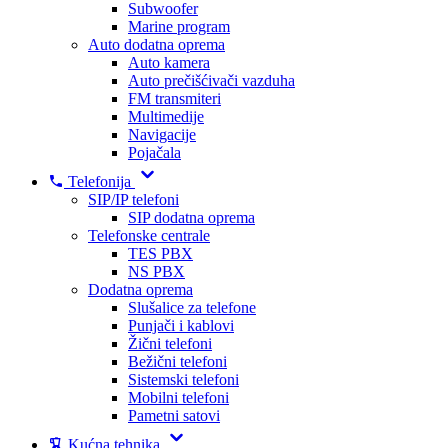
Subwoofer
Marine program
Auto dodatna oprema
Auto kamera
Auto prečišćivači vazduha
FM transmiteri
Multimedije
Navigacije
Pojačala
Telefonija
SIP/IP telefoni
SIP dodatna oprema
Telefonske centrale
TES PBX
NS PBX
Dodatna oprema
Slušalice za telefone
Punjači i kablovi
Žični telefoni
Bežični telefoni
Sistemski telefoni
Mobilni telefoni
Pametni satovi
Kućna tehnika