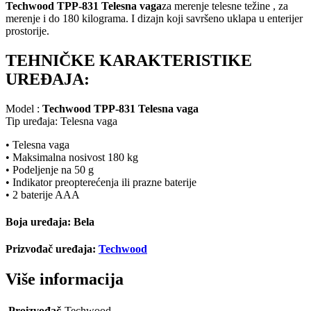
Techwood TPP-831 Telesna vaga
za merenje telesne težine , za
merenje i do 180 kilograma. I dizajn koji savršeno uklapa u enterijer
prostorije.
TEHNIČKE KARAKTERISTIKE
UREĐAJA:
Model :
Techwood TPP-831 Telesna vaga
Tip uređaja: Telesna vaga
• Telesna vaga
• Maksimalna nosivost 180 kg
• Podeljenje na 50 g
• Indikator preopterećenja ili prazne baterije
• 2 baterije AAA
Boja uređaja: Bela
Prizvođač uređaja:
Techwood
Više informacija
Proizvođač
Techwood