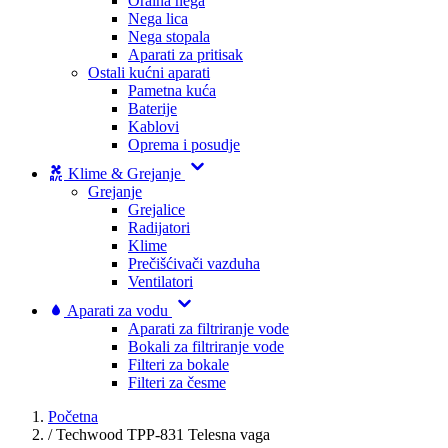
Oralna nega
Nega lica
Nega stopala
Aparati za pritisak
Ostali kućni aparati
Pametna kuća
Baterije
Kablovi
Oprema i posudje
Klime & Grejanje
Grejanje
Grejalice
Radijatori
Klime
Prečišćivači vazduha
Ventilatori
Aparati za vodu
Aparati za filtriranje vode
Bokali za filtriranje vode
Filteri za bokale
Filteri za česme
Početna
/
Techwood TPP-831 Telesna vaga