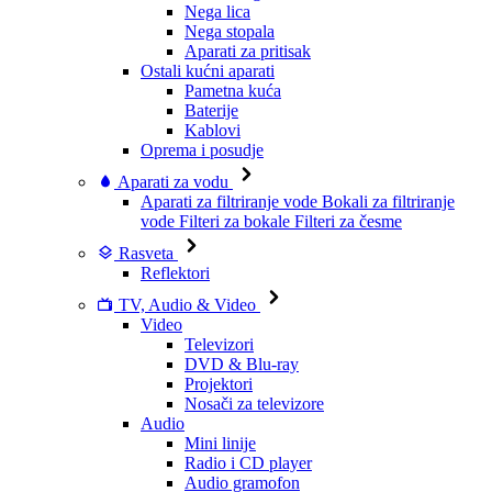
Nega lica
Nega stopala
Aparati za pritisak
Ostali kućni aparati
Pametna kuća
Baterije
Kablovi
Oprema i posudje
Aparati za vodu
Aparati za filtriranje vode
Bokali za filtriranje
vode
Filteri za bokale
Filteri za česme
Rasveta
Reflektori
TV, Audio & Video
Video
Televizori
DVD & Blu-ray
Projektori
Nosači za televizore
Audio
Mini linije
Radio i CD player
Audio gramofon