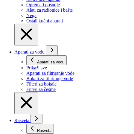
Oprema i posudje
Alati za radionice i bašte
Nega
Ostali kućni aparati
Aparati za vodu
Aparati za vodu
Prikaži svе
Aparati za filtriranje vode
Bokali za filtriranje vode
Filteri za bokale
Filteri za česme
Rasveta
Rasveta