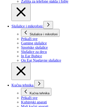
Zaštita za telefone stakla i folije
Slušalice i mikrofoni
Slušalice i mikrofoni
Prikaži svе
Gaming slušalice
Sportske slušalice
Slušalice za decu
In Ear Bubice
On Ear Naglavne slušalice
Kućna tehnika
Kućna tehnika
Prikaži svе
Kuhinjski aparati
Mali kućni aparati