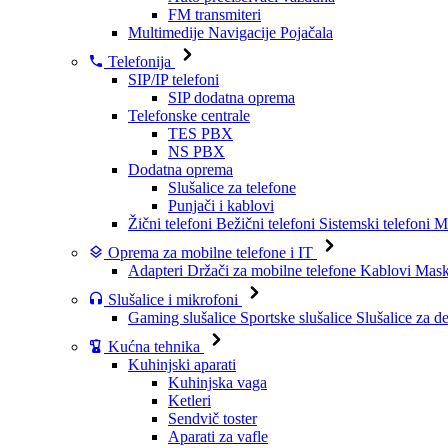
FM transmiteri
Multimedije
Navigacije
Pojačala
Telefonija
SIP/IP telefoni
SIP dodatna oprema
Telefonske centrale
TES PBX
NS PBX
Dodatna oprema
Slušalice za telefone
Punjači i kablovi
Žični telefoni
Bežični telefoni
Sistemski telefoni
Mo
Oprema za mobilne telefone i IT
Adapteri
Držači za mobilne telefone
Kablovi
Maske
Slušalice i mikrofoni
Gaming slušalice
Sportske slušalice
Slušalice za d
Kućna tehnika
Kuhinjski aparati
Kuhinjska vaga
Ketleri
Sendvič toster
Aparati za vafle