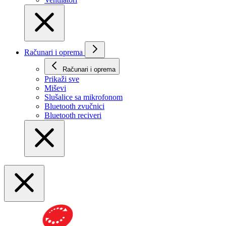
Računari i oprema
Računari i oprema
Prikaži svе
Miševi
Slušalice sa mikrofonom
Bluetooth zvučnici
Bluetooth reciveri