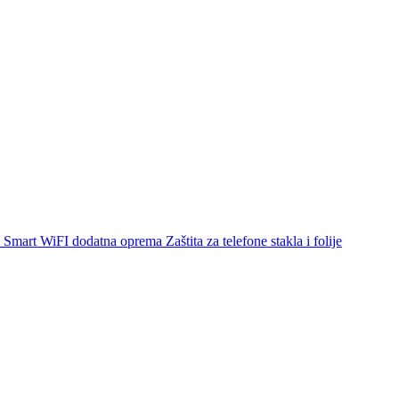
Smart WiFI dodatna oprema
Zaštita za telefone stakla i folije