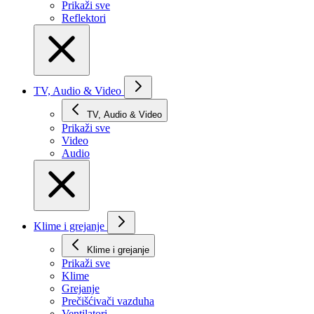
Prikaži svе
Reflektori
TV, Audio & Video
TV, Audio & Video
Prikaži svе
Video
Audio
Klime i grejanje
Klime i grejanje
Prikaži svе
Klime
Grejanje
Prečišćivači vazduha
Ventilatori