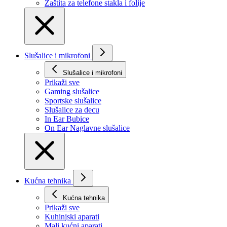
Zaštita za telefone stakla i folije
Slušalice i mikrofoni
Slušalice i mikrofoni
Prikaži svе
Gaming slušalice
Sportske slušalice
Slušalice za decu
In Ear Bubice
On Ear Naglavne slušalice
Kućna tehnika
Kućna tehnika
Prikaži svе
Kuhinjski aparati
Mali kućni aparati