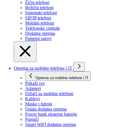
Žični telefoni
Bežični telefoni
Sistemski telefoni
SIP/IP telefoni
Mobilni telefoni
Telefonske centrale
Dodatna oprema
Pametni satovi
Oprema za mobilne telefone i IT
Oprema za mobilne telefone i IT
Prikaži svе
Adapteri
Držači za mobilne telefone
Kablovi
Maske i futrole
Ostala dodatna oprema
Power bank eksterne baterije
Punjači
Smart WiFI dodatna oprema