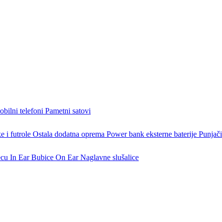
bilni telefoni
Pametni satovi
 i futrole
Ostala dodatna oprema
Power bank eksterne baterije
Punjači
ecu
In Ear Bubice
On Ear Naglavne slušalice