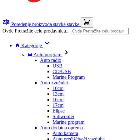
Poređenje proizvoda
stavka
stavke
Ovde Pretražite celu prodavnicu...
Kategorije
Auto program
Auto radio
USB
CD/USB
Marine Program
Auto zvučnici
10cm
13cm
16cm
17cm
Elipse
Subwoofer
Marine program
Auto dodatna oprema
Auto kamera
Auto prečišćivači vazduha