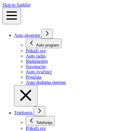
Skip to Sadržaj
Auto program
Auto program
Prikaži svе
Auto radio
Multimedije
Navigacije
Auto zvučnici
Pojačala
Auto dodatna oprema
Telefonija
Telefonija
Prikaži svе