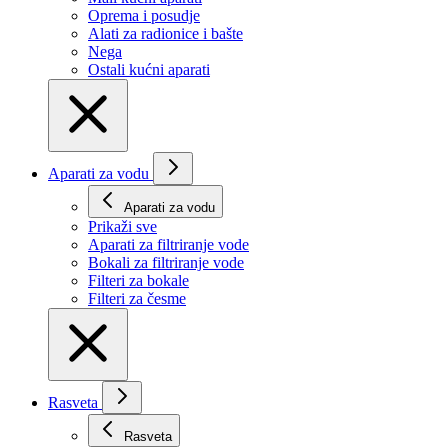
Oprema i posudje
Alati za radionice i bašte
Nega
Ostali kućni aparati
Aparati za vodu
Aparati za vodu
Prikaži svе
Aparati za filtriranje vode
Bokali za filtriranje vode
Filteri za bokale
Filteri za česme
Rasveta
Rasveta