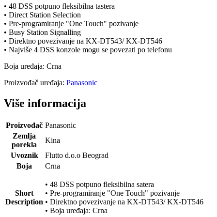
• 48 DSS potpuno fleksibilna tastera
• Direct Station Selection
• Pre-programiranje "One Touch" pozivanje
• Busy Station Signalling
• Direktno povezivanje na KX-DT543/ KX-DT546
• Najviše 4 DSS konzole mogu se povezati po telefonu
Boja uređaja: Crna
Proizvođač uređaja:
Panasonic
Više informacija
Proizvođač
Panasonic
Zemlja
Kina
porekla
Uvoznik
Flutto d.o.o Beograd
Boja
Crna
• 48 DSS potpuno fleksibilna satera
Short
• Pre-programiranje "One Touch" pozivanje
Description
• Direktno povezivanje na KX-DT543/ KX-DT546
• Boja uređaja: Crna