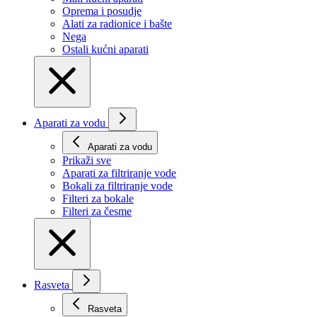
Oprema i posudje
Alati za radionice i bašte
Nega
Ostali kućni aparati
Aparati za vodu
Aparati za vodu
Prikaži svе
Aparati za filtriranje vode
Bokali za filtriranje vode
Filteri za bokale
Filteri za česme
Rasveta
Rasveta