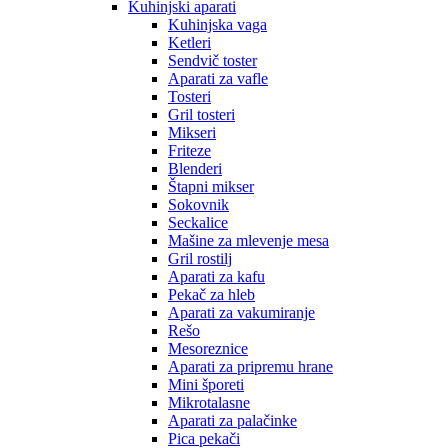
Kuhinjski aparati
Kuhinjska vaga
Ketleri
Sendvič toster
Aparati za vafle
Tosteri
Gril tosteri
Mikseri
Friteze
Blenderi
Štapni mikser
Sokovnik
Seckalice
Mašine za mlevenje mesa
Gril rostilj
Aparati za kafu
Pekač za hleb
Aparati za vakumiranje
Rešo
Mesoreznice
Aparati za pripremu hrane
Mini šporeti
Mikrotalasne
Aparati za palačinke
Pica pekači