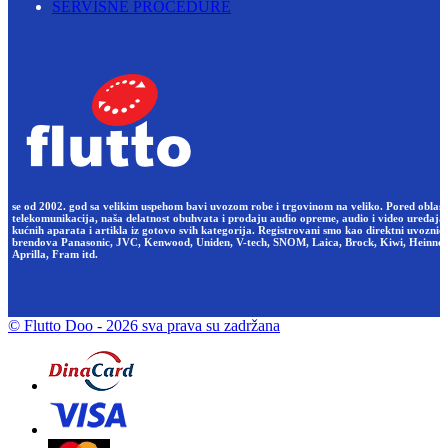
SERVISNE PROCEDURE
se od 2002. god sa velikim uspehom bavi uvozom robe i trgovinom na veliko. Pored oblast
telekomunikacija, naša delatnost obuhvata i prodaju audio opreme, audio i video uređaja,
kućnih aparata i artikla iz gotovo svih kategorija. Registrovani smo kao direktni uvoznici
brendova Panasonic, JVC, Kenwood, Uniden, V-tech, SNOM, Laica, Brock, Kiwi, Heinner
Aprilla, Fram itd.
© Flutto Doo
- 2026 sva prava su zadržana