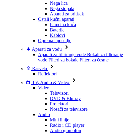
Nega lica
Nega stopala
Aparati za pritisak
Ostali kućni aparati
Pametna kuća
Baterije
Kablovi
Oprema i posudje
Aparati za vodu
Aparati za filtriranje vode
Bokali za filtriranje
vode
Filteri za bokale
Filteri za česme
Rasveta
Reflektori
TV, Audio & Video
Video
Televizori
DVD & Blu-ray
Projektori
Nosači za televizore
Audio
Mini linije
Radio i CD player
Audio gramofon