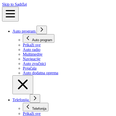
Skip to Sadržaj
Auto program
Auto program
Prikaži svе
Auto radio
Multimedije
Navigacije
Auto zvučnici
Pojačala
Auto dodatna oprema
Telefonija
Telefonija
Prikaži svе