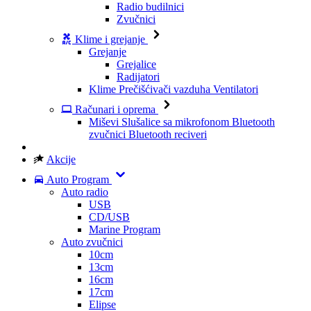
Radio budilnici
Zvučnici
Klime i grejanje
Grejanje
Grejalice
Radijatori
Klime
Prečišćivači vazduha
Ventilatori
Računari i oprema
Miševi
Slušalice sa mikrofonom
Bluetooth
zvučnici
Bluetooth reciveri
Akcije
Auto Program
Auto radio
USB
CD/USB
Marine Program
Auto zvučnici
10cm
13cm
16cm
17cm
Elipse