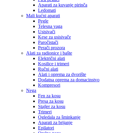
Aparati za kuvanje pirinča
Ledomati
Mali kućni aparati
Pegle
Telesna vaga
Usisivači
Kese za usisivače
Paročistači
Perači prozora
Alati za radionice i bašte
Električni alati
Kosilice i trimeri
Ručni alati
Alati i oprema za dvorište
Dodatna oprema za domacinstvo
Kompresori
Nega
Fen za kosu
Presa za kosu
Stajler za kosu
Trimeri
Ogledala za šminkanje
Aparati za brijanje
Epilatori