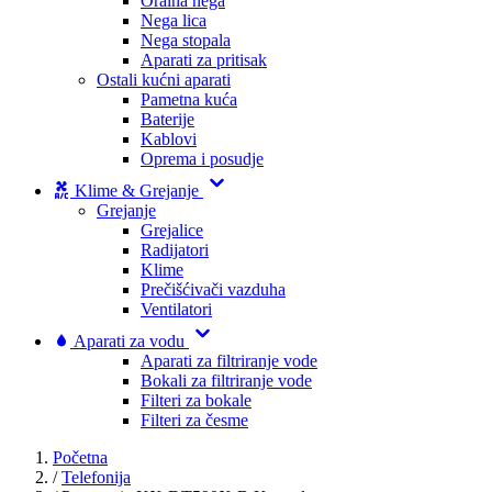
Oralna nega
Nega lica
Nega stopala
Aparati za pritisak
Ostali kućni aparati
Pametna kuća
Baterije
Kablovi
Oprema i posudje
Klime & Grejanje
Grejanje
Grejalice
Radijatori
Klime
Prečišćivači vazduha
Ventilatori
Aparati za vodu
Aparati za filtriranje vode
Bokali za filtriranje vode
Filteri za bokale
Filteri za česme
Početna
/
Telefonija