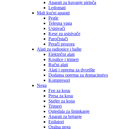
Aparati za kuvanje pirinča
Ledomati
Mali kućni aparati
Pegle
Telesna vaga
Usisivači
Kese za usisivače
Paročistači
Perači prozora
Alati za radionice i bašte
Električni alati
Kosilice i trimeri
Ručni alati
Alati i oprema za dvorište
Dodatna oprema za domacinstvo
Kompresori
Nega
Fen za kosu
Presa za kosu
Stajler za kosu
Trimeri
Ogledala za šminkanje
Aparati za brijanje
Epilatori
Oralna nega