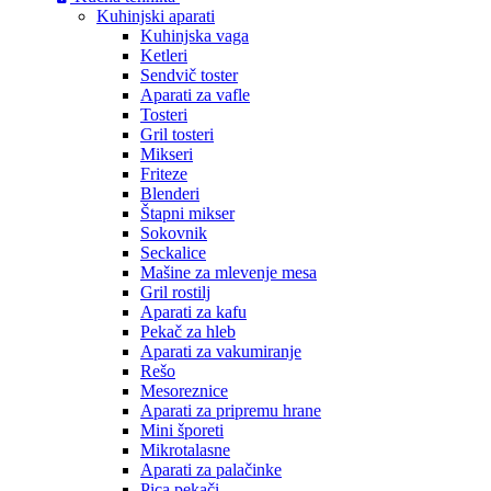
Kuhinjski aparati
Kuhinjska vaga
Ketleri
Sendvič toster
Aparati za vafle
Tosteri
Gril tosteri
Mikseri
Friteze
Blenderi
Štapni mikser
Sokovnik
Seckalice
Mašine za mlevenje mesa
Gril rostilj
Aparati za kafu
Pekač za hleb
Aparati za vakumiranje
Rešo
Mesoreznice
Aparati za pripremu hrane
Mini šporeti
Mikrotalasne
Aparati za palačinke
Pica pekači