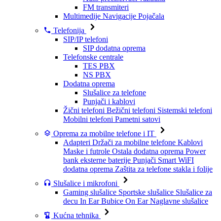
FM transmiteri
Multimedije
Navigacije
Pojačala
Telefonija
SIP/IP telefoni
SIP dodatna oprema
Telefonske centrale
TES PBX
NS PBX
Dodatna oprema
Slušalice za telefone
Punjači i kablovi
Žični telefoni
Bežični telefoni
Sistemski telefoni
Mobilni telefoni
Pametni satovi
Oprema za mobilne telefone i IT
Adapteri
Držači za mobilne telefone
Kablovi
Maske i futrole
Ostala dodatna oprema
Power
bank eksterne baterije
Punjači
Smart WiFI
dodatna oprema
Zaštita za telefone stakla i folije
Slušalice i mikrofoni
Gaming slušalice
Sportske slušalice
Slušalice za
decu
In Ear Bubice
On Ear Naglavne slušalice
Kućna tehnika