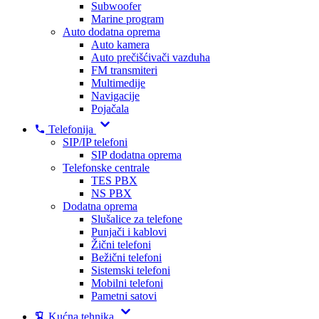
Subwoofer
Marine program
Auto dodatna oprema
Auto kamera
Auto prečišćivači vazduha
FM transmiteri
Multimedije
Navigacije
Pojačala
Telefonija
SIP/IP telefoni
SIP dodatna oprema
Telefonske centrale
TES PBX
NS PBX
Dodatna oprema
Slušalice za telefone
Punjači i kablovi
Žični telefoni
Bežični telefoni
Sistemski telefoni
Mobilni telefoni
Pametni satovi
Kućna tehnika