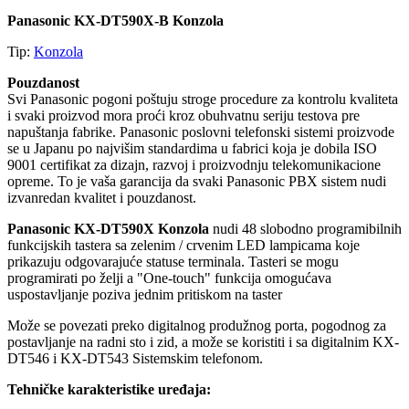
Panasonic KX-DT590X-B Konzola
Tip:
Konzola
Pouzdanost
Svi Panasonic pogoni poštuju stroge procedure za kontrolu kvaliteta
i svaki proizvod mora proći kroz obuhvatnu seriju testova pre
napuštanja fabrike. Panasonic poslovni telefonski sistemi proizvode
se u Japanu po najvišim standardima u fabrici koja je dobila ISO
9001 certifikat za dizajn, razvoj i proizvodnju telekomunikacione
opreme. To je vaša garancija da svaki Panasonic PBX sistem nudi
izvanredan kvalitet i pouzdanost.
Panasonic KX-DT590X Konzola
nudi 48 slobodno programibilnih
funkcijskih tastera sa zelenim / crvenim LED lampicama koje
prikazuju odgovarajuće statuse terminala. Tasteri se mogu
programirati po želji a "One-touch" funkcija omogućava
uspostavljanje poziva jednim pritiskom na taster
Može se povezati preko digitalnog produžnog porta, pogodnog za
postavljanje na radni sto i zid, a može se koristiti i sa digitalnim KX-
DT546 i KX-DT543 Sistemskim telefonom.
Tehničke karakteristike uređaja: