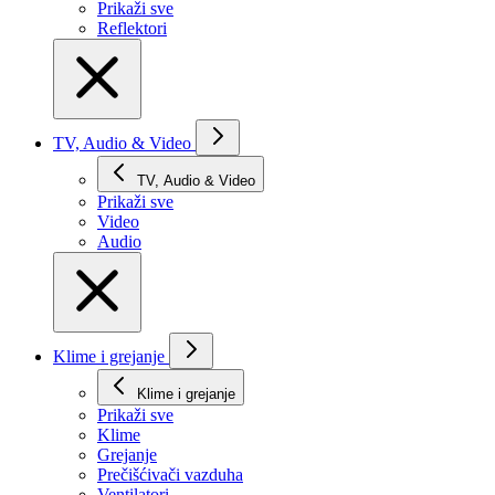
Prikaži svе
Reflektori
TV, Audio & Video
TV, Audio & Video
Prikaži svе
Video
Audio
Klime i grejanje
Klime i grejanje
Prikaži svе
Klime
Grejanje
Prečišćivači vazduha
Ventilatori