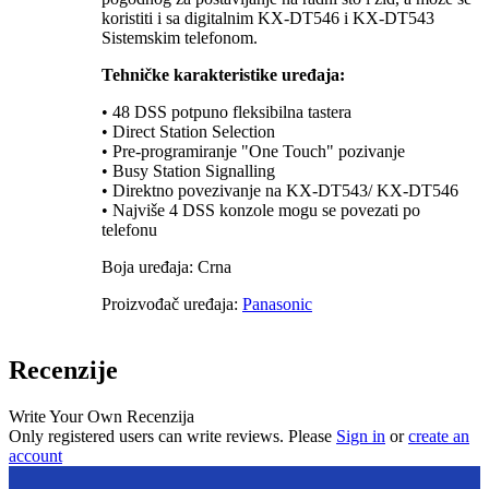
koristiti i sa digitalnim KX-DT546 i KX-DT543
Sistemskim telefonom.
Tehničke karakteristike uređaja:
• 48 DSS potpuno fleksibilna tastera
• Direct Station Selection
• Pre-programiranje "One Touch" pozivanje
• Busy Station Signalling
• Direktno povezivanje na KX-DT543/ KX-DT546
• Najviše 4 DSS konzole mogu se povezati po
telefonu
Boja uređaja: Crna
Proizvođač uređaja:
Panasonic
Recenzije
Write Your Own Recenzija
Only registered users can write reviews. Please
Sign in
or
create an
account