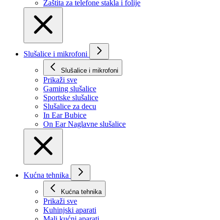
Zaštita za telefone stakla i folije
Slušalice i mikrofoni
Slušalice i mikrofoni
Prikaži svе
Gaming slušalice
Sportske slušalice
Slušalice za decu
In Ear Bubice
On Ear Naglavne slušalice
Kućna tehnika
Kućna tehnika
Prikaži svе
Kuhinjski aparati
Mali kućni aparati