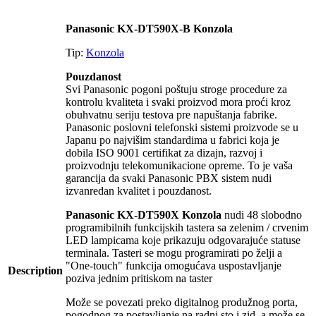
Panasonic KX-DT590X-B Konzola
Tip:
Konzola
Pouzdanost
Svi Panasonic pogoni poštuju stroge procedure za
kontrolu kvaliteta i svaki proizvod mora proći kroz
obuhvatnu seriju testova pre napuštanja fabrike.
Panasonic poslovni telefonski sistemi proizvode se u
Japanu po najvišim standardima u fabrici koja je
dobila ISO 9001 certifikat za dizajn, razvoj i
proizvodnju telekomunikacione opreme. To je vaša
garancija da svaki Panasonic PBX sistem nudi
izvanredan kvalitet i pouzdanost.
Panasonic KX-DT590X Konzola
nudi 48 slobodno
programibilnih funkcijskih tastera sa zelenim / crvenim
LED lampicama koje prikazuju odgovarajuće statuse
terminala. Tasteri se mogu programirati po želji a
"One-touch" funkcija omogućava uspostavljanje
Description
poziva jednim pritiskom na taster
Može se povezati preko digitalnog produžnog porta,
pogodnog za postavljanje na radni sto i zid, a može se