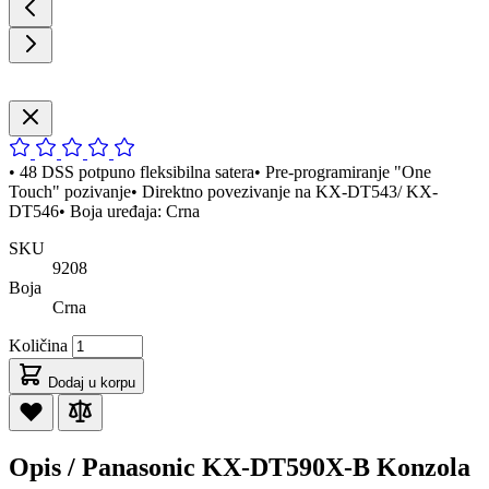
• 48 DSS potpuno fleksibilna satera• Pre-programiranje "One
Touch" pozivanje• Direktno povezivanje na KX-DT543/ KX-
DT546• Boja uređaja: Crna
SKU
9208
Boja
Crna
Količina
Dodaj u korpu
Opis /
Panasonic KX-DT590X-B Konzola