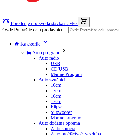
Poređenje proizvoda
stavka
stavke
Ovde Pretražite celu prodavnicu...
Kategorije
Auto program
Auto radio
USB
CD/USB
Marine Program
Auto zvučnici
10cm
13cm
16cm
17cm
Elipse
Subwoofer
Marine program
Auto dodatna oprema
Auto kamera
Auto prečišćivači vazduha