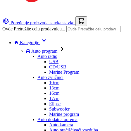
Poređenje proizvoda
stavka
stavke
Ovde Pretražite celu prodavnicu...
Kategorije
Auto program
Auto radio
USB
CD/USB
Marine Program
Auto zvučnici
10cm
13cm
16cm
17cm
Elipse
Subwoofer
Marine program
Auto dodatna oprema
Auto kamera
Auto prečišćivači vazduha