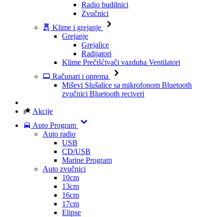
Radio budilnici
Zvučnici
Klime i grejanje
Grejanje
Grejalice
Radijatori
Klime
Prečišćivači vazduha
Ventilatori
Računari i oprema
Miševi
Slušalice sa mikrofonom
Bluetooth
zvučnici
Bluetooth reciveri
Akcije
Auto Program
Auto radio
USB
CD/USB
Marine Program
Auto zvučnici
10cm
13cm
16cm
17cm
Elipse