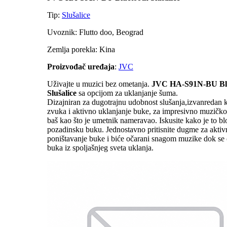
Tip:
Slušalice
Uvoznik: Flutto doo, Beograd
Zemlja porekla: Kina
Proizvođač uređaja
:
JVC
Uživajte u muzici bez ometanja.
JVC HA-S91N-BU Bl
Slušalice
sa opcijom za uklanjanje šuma.
Dizajniran za dugotrajnu udobnost slušanja,izvanredan k
zvuka i aktivno uklanjanje buke, za impresivno muzičko
baš kao što je umetnik nameravao. Iskusite kako je to blo
pozadinsku buku. Jednostavno pritisnite dugme za aktiv
poništavanje buke i biće očarani snagom muzike dok se
buka iz spoljašnjeg sveta uklanja.