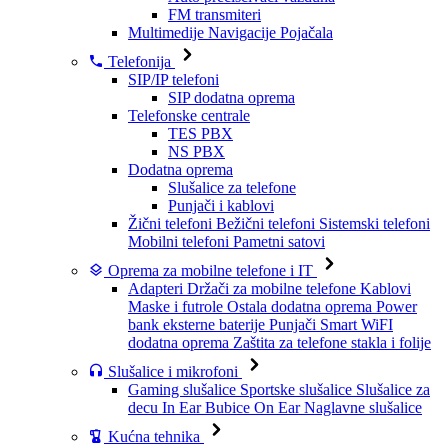
FM transmiteri
Multimedije
Navigacije
Pojačala
Telefonija
SIP/IP telefoni
SIP dodatna oprema
Telefonske centrale
TES PBX
NS PBX
Dodatna oprema
Slušalice za telefone
Punjači i kablovi
Žični telefoni
Bežični telefoni
Sistemski telefoni
Mobilni telefoni
Pametni satovi
Oprema za mobilne telefone i IT
Adapteri
Držači za mobilne telefone
Kablovi
Maske i futrole
Ostala dodatna oprema
Power
bank eksterne baterije
Punjači
Smart WiFI
dodatna oprema
Zaštita za telefone stakla i folije
Slušalice i mikrofoni
Gaming slušalice
Sportske slušalice
Slušalice za
decu
In Ear Bubice
On Ear Naglavne slušalice
Kućna tehnika