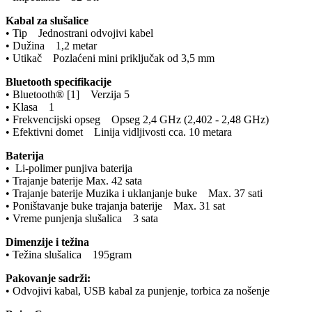
Kabal za slušalice
• Tip Jednostrani odvojivi kabel
• Dužina 1,2 metar
• Utikač Pozlaćeni mini priključak od 3,5 mm
Bluetooth specifikacije
• Bluetooth® [1] Verzija 5
• Klasa 1
• Frekvencijski opseg Opseg 2,4 GHz (2,402 - 2,48 GHz)
• Efektivni domet Linija vidljivosti cca. 10 metara
Baterija
• Li-polimer punjiva baterija
• Trajanje baterije Max. 42 sata
• Trajanje baterije Muzika i uklanjanje buke Max. 37 sati
• Poništavanje buke trajanja baterije Max. 31 sat
• Vreme punjenja slušalica 3 sata
Dimenzije i težina
• Težina slušalica 195gram
Pakovanje sadrži:
• Odvojivi kabal, USB kabal za punjenje, torbica za nošenje