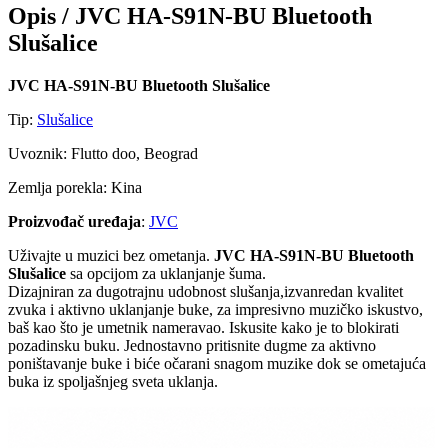
Opis /
JVC HA-S91N-BU Bluetooth
Slušalice
JVC HA-S91N-BU Bluetooth Slušalice
Tip:
Slušalice
Uvoznik: Flutto doo, Beograd
Zemlja porekla: Kina
Proizvođač uređaja
:
JVC
Uživajte u muzici bez ometanja.
JVC HA-S91N-BU Bluetooth
Slušalice
sa opcijom za uklanjanje šuma.
Dizajniran za dugotrajnu udobnost slušanja,izvanredan kvalitet
zvuka i aktivno uklanjanje buke, za impresivno muzičko iskustvo,
baš kao što je umetnik nameravao. Iskusite kako je to blokirati
pozadinsku buku. Jednostavno pritisnite dugme za aktivno
poništavanje buke i biće očarani snagom muzike dok se ometajuća
buka iz spoljašnjeg sveta uklanja.