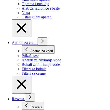
Oprema i posudje
Alati za radionice i bašte
Nega
Ostali kućni aparati
Aparati za vodu
Aparati za vodu
Prikaži svе
Aparati za filtriranje vode
Bokali za filtriranje vode
Filteri za bokale
Filteri za česme
Rasveta
Rasveta