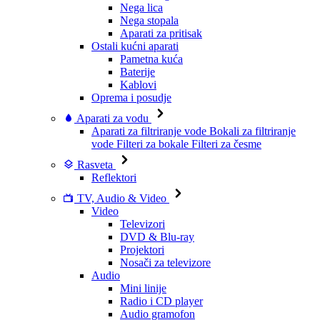
Nega lica
Nega stopala
Aparati za pritisak
Ostali kućni aparati
Pametna kuća
Baterije
Kablovi
Oprema i posudje
Aparati za vodu
Aparati za filtriranje vode
Bokali za filtriranje
vode
Filteri za bokale
Filteri za česme
Rasveta
Reflektori
TV, Audio & Video
Video
Televizori
DVD & Blu-ray
Projektori
Nosači za televizore
Audio
Mini linije
Radio i CD player
Audio gramofon