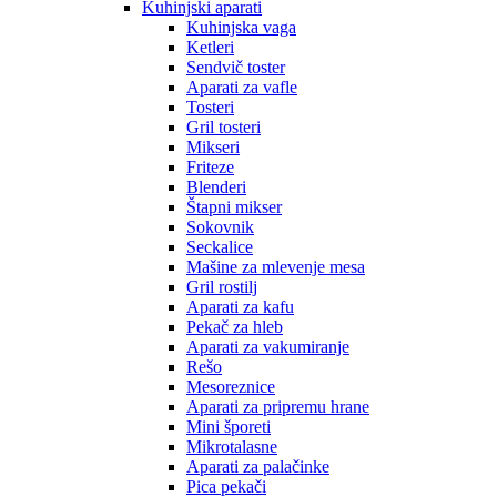
Kuhinjski aparati
Kuhinjska vaga
Ketleri
Sendvič toster
Aparati za vafle
Tosteri
Gril tosteri
Mikseri
Friteze
Blenderi
Štapni mikser
Sokovnik
Seckalice
Mašine za mlevenje mesa
Gril rostilj
Aparati za kafu
Pekač za hleb
Aparati za vakumiranje
Rešo
Mesoreznice
Aparati za pripremu hrane
Mini šporeti
Mikrotalasne
Aparati za palačinke
Pica pekači