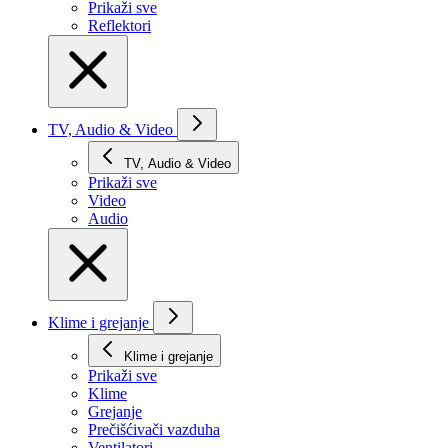
Prikaži svе
Reflektori
TV, Audio & Video
TV, Audio & Video
Prikaži svе
Video
Audio
Klime i grejanje
Klime i grejanje
Prikaži svе
Klime
Grejanje
Prečišćivači vazduha
Ventilatori