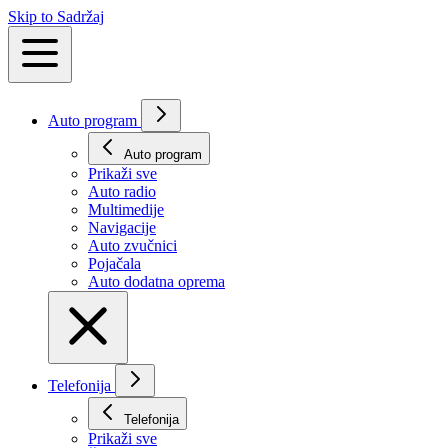
Skip to Sadržaj
Auto program
Auto program
Prikaži svе
Auto radio
Multimedije
Navigacije
Auto zvučnici
Pojačala
Auto dodatna oprema
Telefonija
Telefonija
Prikaži svе