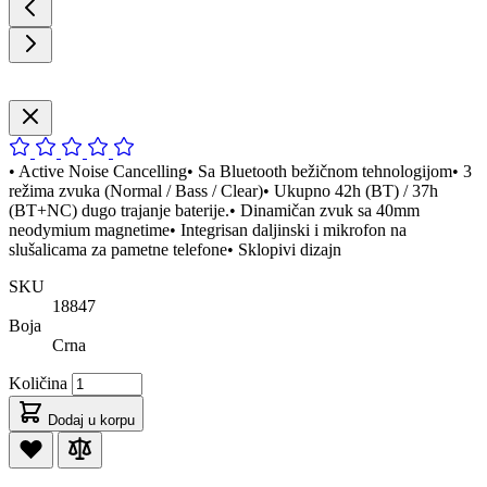
• Active Noise Cancelling• Sa Bluetooth bežičnom tehnologijom• 3
režima zvuka (Normal / Bass / Clear)• Ukupno 42h (BT) / 37h
(BT+NC) dugo trajanje baterije.• Dinamičan zvuk sa 40mm
neodymium magnetime• Integrisan daljinski i mikrofon na
slušalicama za pametne telefone• Sklopivi dizajn
SKU
18847
Boja
Crna
Količina
Dodaj u korpu