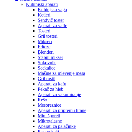
Kuhinjski aparati
Kuhinjska vaga
Ketleri
Sendvič toster
Aparati za vafle
Tosteri
Gril tosteri
Mikseri
Friteze
Blenderi
Štapni mikser
Sokovnik
Seckalice
Mašine za mlevenje mesa
Gril rostilj
Aparati za kafu
Pekač za hleb
Aparati za vakumiranje
Rešo
Mesoreznice
Aparati za pripremu hrane
Mini šporeti
Mikrotalasne
Aparati za palačinke
Pica pekači