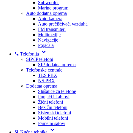
Subwoofer
Marine program
Auto dodatna oprema
Auto kamera
Auto prečišćivači vazduha
FM transmiteri
Multimedije
Navigacije
Pojačala
Telefonija
SIP/IP telefoni
SIP dodatna oprema
Telefonske centrale
TES PBX
NS PBX
Dodatna oprema
Slušalice za telefone
Punjači i kablovi
Žični telefoni
Bežični telefoni
Sistemski telefoni
Mobilni telefoni
Pametni satovi
Kućna tehnika