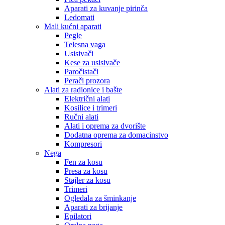
Aparati za kuvanje pirinča
Ledomati
Mali kućni aparati
Pegle
Telesna vaga
Usisivači
Kese za usisivače
Paročistači
Perači prozora
Alati za radionice i bašte
Električni alati
Kosilice i trimeri
Ručni alati
Alati i oprema za dvorište
Dodatna oprema za domacinstvo
Kompresori
Nega
Fen za kosu
Presa za kosu
Stajler za kosu
Trimeri
Ogledala za šminkanje
Aparati za brijanje
Epilatori