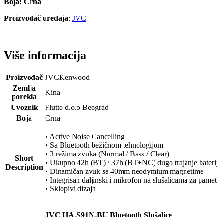
Boja: Crna
Proizvođač uređaja
:
JVC
Više informacija
Proizvođač
JVCKenwood
Zemlja
Kina
porekla
Uvoznik
Flutto d.o.o Beograd
Boja
Crna
• Active Noise Cancelling
• Sa Bluetooth bežičnom tehnologijom
• 3 režima zvuka (Normal / Bass / Clear)
Short
• Ukupno 42h (BT) / 37h (BT+NC) dugo trajanje baterij
Description
• Dinamičan zvuk sa 40mm neodymium magnetime
• Integrisan daljinski i mikrofon na slušalicama za pamet
• Sklopivi dizajn
JVC HA-S91N-BU Bluetooth Slušalice