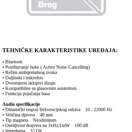
TEHNIČKE KARAKTERISTIKE UREĐAJA:
• Bluetooh
• Poništavanje buke ( Active Noise Cancelling)
• Režim ambijentalnog zvuka
• Daljinski i mikrofon
• Dvosmjerni sklopivi dizajn
• Kompatibilne sa glasovnim asistentom
• Funkcija pojačanja basa
Audio specifikacije
• Dinamički raspon frekvencijskog odziva 10 - 22000 Hz
• Veličina djavera 40 mm
• Tip magneta Neodimijum
• Osetljivost drajvera na 1kHz/1mW 100 dB
• Impedansa 32 Oh