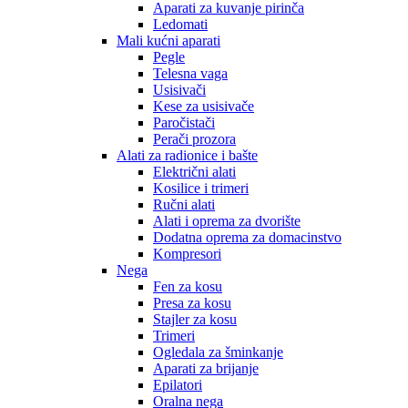
Aparati za kuvanje pirinča
Ledomati
Mali kućni aparati
Pegle
Telesna vaga
Usisivači
Kese za usisivače
Paročistači
Perači prozora
Alati za radionice i bašte
Električni alati
Kosilice i trimeri
Ručni alati
Alati i oprema za dvorište
Dodatna oprema za domacinstvo
Kompresori
Nega
Fen za kosu
Presa za kosu
Stajler za kosu
Trimeri
Ogledala za šminkanje
Aparati za brijanje
Epilatori
Oralna nega