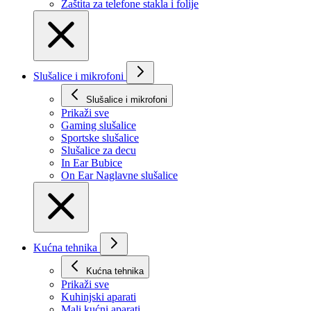
Zaštita za telefone stakla i folije
Slušalice i mikrofoni
Slušalice i mikrofoni
Prikaži svе
Gaming slušalice
Sportske slušalice
Slušalice za decu
In Ear Bubice
On Ear Naglavne slušalice
Kućna tehnika
Kućna tehnika
Prikaži svе
Kuhinjski aparati
Mali kućni aparati