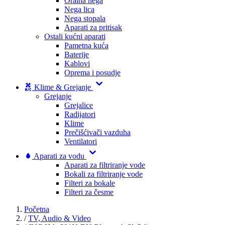
Oralna nega
Nega lica
Nega stopala
Aparati za pritisak
Ostali kućni aparati
Pametna kuća
Baterije
Kablovi
Oprema i posudje
Klime & Grejanje
Grejanje
Grejalice
Radijatori
Klime
Prečišćivači vazduha
Ventilatori
Aparati za vodu
Aparati za filtriranje vode
Bokali za filtriranje vode
Filteri za bokale
Filteri za česme
Početna
/
TV, Audio & Video