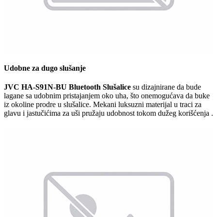
Udobne za dugo slušanje
JVC HA-S91N-BU Bluetooth Slušalice
su dizajnirane da bude
lagane sa udobnim pristajanjem oko uha, što onemogućava da buke
iz okoline prodre u slušalice. Mekani luksuzni materijal u traci za
glavu i jastučićima za uši pružaju udobnost tokom dužeg korišćenja .